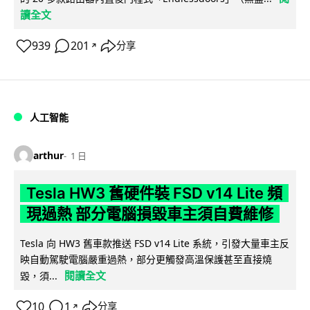
讀全文
939
201
分享
↗
人工智能
arthur
1 日
Tesla HW3 舊硬件裝 FSD v14 Lite 頻
現過熱 部分電腦損毀車主須自費維修
Tesla 向 HW3 舊車款推送 FSD v14 Lite 系統，引發大量車主反
映自動駕駛電腦嚴重過熱，部分更觸發高溫保護甚至直接燒
閱讀全文
毀，須...
10
1
分享
↗