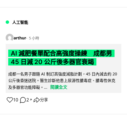
人工智能
arthur
5 小時
AI 減肥餐單配合高強度操練 成都男
45 日減 20 公斤後多器官衰竭
成都一名男子跟隨 AI 制訂高強度減脂計劃，45 日內減去約 20
公斤後昏迷送院。醫生診斷他患上尿源性膿毒症、膿毒性休克
閱讀全文
及多器官功能障礙。...
10
2
分享
↗