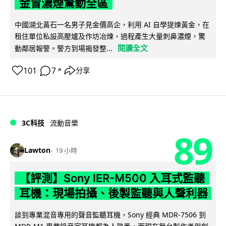
金冒濃煙驚動全區
中國湖北黃石一名男子見金價高企，利用 AI 自學提煉黃金，在
租住單位私設高壓爐及作坊冶煉，過程產生大量刺鼻濃煙，驚
閱讀全文
動鄰居報警。警方到場揭發整...
101
7
分享
↗
3C科技
流動音樂
89
Lawton
19 小時
【評測】Sony IER-M500 入耳式監聽
耳機：現場拍攝、後製監聽與人聲利器
談到專業混音專用的聲音監聽耳機，Sony 經典 MDR-7506 到