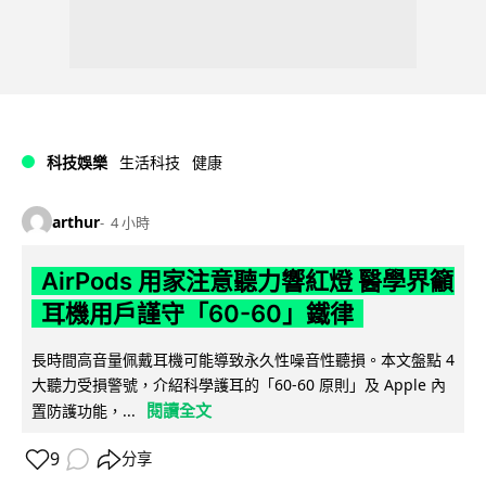
科技娛樂
生活科技
健康
arthur
4 小時
AirPods 用家注意聽力響紅燈 醫學界籲
耳機用戶謹守「60-60」鐵律
長時間高音量佩戴耳機可能導致永久性噪音性聽損。本文盤點 4
大聽力受損警號，介紹科學護耳的「60-60 原則」及 Apple 內
閱讀全文
置防護功能，...
9
分享