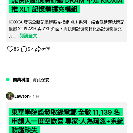
靠快閃記憶體紓緩 DRAM 不足 KIOXIA
推 XL1 記憶體擴充模組
KIOXIA 發表全新記憶體擴充模組 XL1 系列，結合低延遲快閃記
憶體 XL-FLASH 與 CXL 介面，將快閃記憶體轉化為記憶體擴充
閱讀全文
方...
85
5
分享
↗
商業科技
資訊保安
Lawton
1 日
東華學院誤發取錄電郵 全數 11,139 名
申請人一度空歡喜 專家:人為疏忽+系統
防護缺失