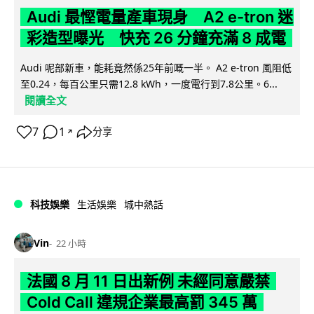
Audi 最慳電量產車現身 A2 e-tron 迷
彩造型曝光 快充 26 分鐘充滿 8 成電
Audi 呢部新車，能耗竟然係25年前嘅一半。 A2 e-tron 風阻低
至0.24，每百公里只需12.8 kWh，一度電行到7.8公里。6...
閱讀全文
7
1
分享
↗
科技娛樂
生活娛樂
城中熱話
Vin
22 小時
法國 8 月 11 日出新例 未經同意嚴禁
Cold Call 違規企業最高罰 345 萬