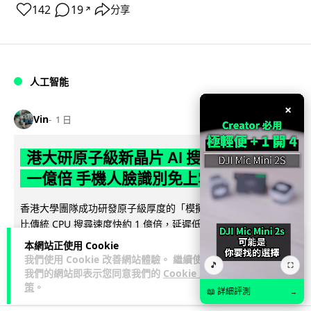
142
19
分享
↗
人工智能
×
Vin
1 日
港大研原子級新晶片 AI 搜尋速度提升
一億倍 手機人臉識別免上雲端
香港大學團隊成功研發原子級厚度的「模擬存內搜尋」晶片，
比傳統 CPU 搜尋速度快約 1 億倍，延遲低至 36 皮秒（即
閱讀全文
0.00000000...
本網站正使用 Cookie
我們使用 Cookie 改善網站體驗。 繼續使用
🎵
⛶
382
86
分享
↗
我們的網站即表示您同意我們的
Cookie 政
策
。
📖 詳細評測
→