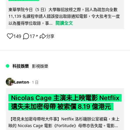
東華學院今日（5 日）大學聯招放榜之際，因人為疏忽向全數
11,139 名課程申請人錯誤發出取錄通知電郵，令大批考生一度
閱讀全文
以為獲得學位取錄，事...
149
17
分享
↗
科技娛樂
影視娛樂
Lawton
1 日
Nicolas Cage 主演未上映電影 Netflix
遺失未加密母帶 被索償 8.19 億港元
【唔見未加密母帶咁大件事】Netflix 洛杉磯辦公室被竊，未上
映的 Nicolas Cage 電影《Fortitude》母帶亦告失蹤。電影...