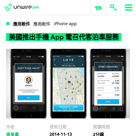
WWDC 2026
GenAI 與雲端科技專區
ERP 與商業 AI
美國推出手機 App 電召代客泊車服務
iPhone app
應用軟件
應用軟件
美國推出手機 App 電召代客泊車服務
作者
發佈日期
閱讀時間
2014-11-13
唐美鳳
2分鐘