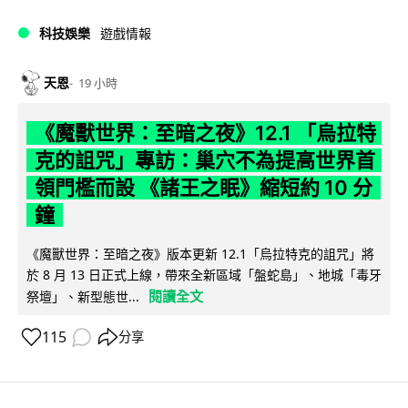
科技娛樂
遊戲情報
天恩
19 小時
《魔獸世界：至暗之夜》12.1 「烏拉特
克的詛咒」專訪：巢穴不為提高世界首
領門檻而設 《諸王之眠》縮短約 10 分
鐘
《魔獸世界：至暗之夜》版本更新 12.1「烏拉特克的詛咒」將
於 8 月 13 日正式上線，帶來全新區域「盤蛇島」、地城「毒牙
閱讀全文
祭壇」、新型態世...
115
分享