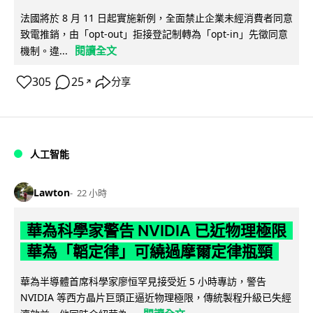
法國將於 8 月 11 日起實施新例，全面禁止企業未經消費者同意
致電推銷，由「opt-out」拒接登記制轉為「opt-in」先徵同意
閱讀全文
機制。違...
305
25
分享
↗
人工智能
Lawton
22 小時
華為科學家警告 NVIDIA 已近物理極限
華為「韜定律」可繞過摩爾定律瓶頸
華為半導體首席科學家廖恒罕見接受近 5 小時專訪，警告
NVIDIA 等西方晶片巨頭正逼近物理極限，傳統製程升級已失經