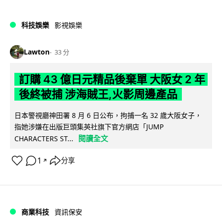
科技娛樂
影視娛樂
Lawton
33 分
訂購 43 億日元精品後棄單 大阪女 2 年
後終被捕 涉海賊王,火影周邊產品
日本警視廳神田署 8 月 6 日公布，拘捕一名 32 歲大阪女子，
指她涉嫌在出版巨頭集英社旗下官方網店「JUMP
閱讀全文
CHARACTERS ST...
1
分享
↗
商業科技
資訊保安