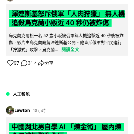
澤連斯基怒斥俄軍「人肉狩獵」 無人機
追殺烏克蘭小販近 40 秒仍被炸傷
烏克蘭克爾松一名 52 歲小販被俄軍無人機追擊近 40 秒後被炸
傷，影片由烏克蘭總統澤連斯基公開。他直斥俄軍對平民進行
閱讀全文
「狩獵式」攻擊，烏克蘭...
97
31
分享
↗
人工智能
Lawton
18 小時
中國湖北男自學 AI 「煉金術」 屋內煉