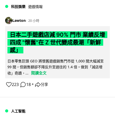
科技娛樂
遊戲情報
Lawton
20 小時
日本二手遊戲店減 90% 門市 業績反增
四成 "懷舊"在 Z 世代變成最潮「新鮮
感」
日本零售巨頭 GEO 將懷舊遊戲銷售門市從 1,000 間大幅減至
99 間，但銷售額卻不降反升至過往的 1.4 倍。做到「減店增
閱讀全文
收」奇蹟，...
223
18
分享
↗
人工智能