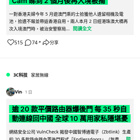
Cam 睇到 2 個月後再入境被捕
一對香港夫婦今年 5 月遊澳門乘的士拾獲他人遺留相機及電
池，拾遺不報並帶返香港自用。兩人本月 2 日經港珠澳大橋再
閱讀全文
次入境澳門時，被治安警察局...
515
74
分享
↗
3C科技
家居無線
Vin
1 日
逾 20 款平價路由器爆後門 每 35 秒自
動連線回中國 全球 10 萬用家私隱堪憂
網絡安全公司 VulnCheck 揭發中國智博通電子（Zbtlink）生產
閱
的 20 多款路由器內置後門程式「Endlessdoors」（無盡...