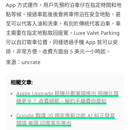
App 方式運作，用戶先預約泊車仔在指定時間和地
點等候，接過車匙後後會將車停泊在安全地點，甚
至可以代客入油和洗車。有別於傳統代客泊車，車
主需要在指定地點取回座駕，Luxe Valet Parking
可以自訂取車位置，同樣透過手機 App 就可以安
排，非常方便。收費方面由 5 美元一小時起。
來源：uncrate
相關文章:
Apple Upgrade 租機計劃美國推出 租機比買
機更平？ 收費細節、解約手續費你要知
Google 翻譯 20 週年推新功能 AI 糾正發音
錯誤 美國,印度率先推出