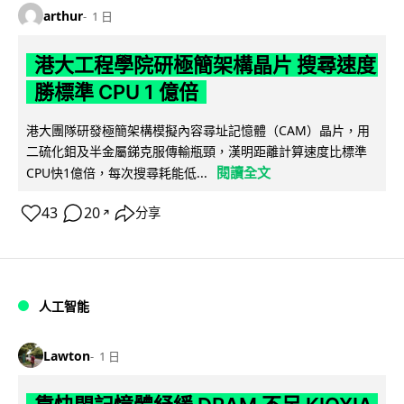
arthur
1 日
港大工程學院研極簡架構晶片 搜尋速度
勝標準 CPU 1 億倍
港大團隊研發極簡架構模擬內容尋址記憶體（CAM）晶片，用
二硫化鉬及半金屬銻克服傳輸瓶頸，漢明距離計算速度比標準
閱讀全文
CPU快1億倍，每次搜尋耗能低...
43
20
分享
↗
人工智能
Lawton
1 日