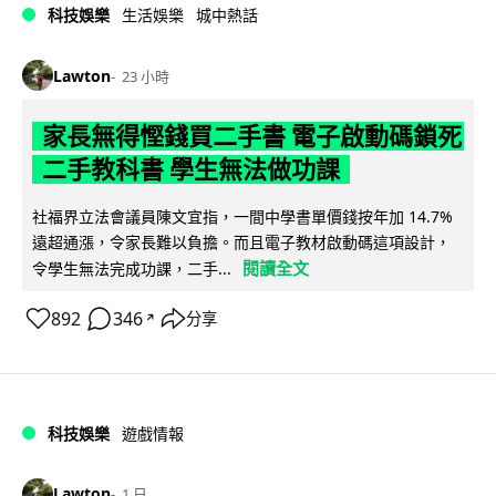
科技娛樂
生活娛樂
城中熱話
Lawton
23 小時
家長無得慳錢買二手書 電子啟動碼鎖死
二手教科書 學生無法做功課
社福界立法會議員陳文宜指，一間中學書單價錢按年加 14.7%
遠超通漲，令家長難以負擔。而且電子教材啟動碼這項設計，
閱讀全文
令學生無法完成功課，二手...
892
346
分享
↗
科技娛樂
遊戲情報
Lawton
1 日