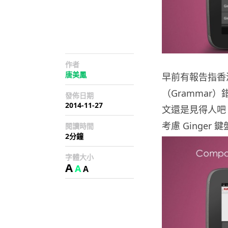
作者
唐美鳳
早前有報告指香
（Gramma
發佈日期
2014-11-27
文還是見得人吧
考慮 Ginger 鍵
閱讀時間
2分鐘
字體大小
A
A
A