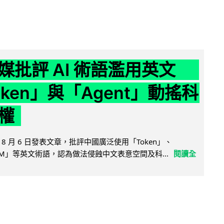
媒批評 AI 術語濫用英文
ken」與「Agent」動搖科
權
8 月 6 日發表文章，批評中國廣泛使用「Token」、
LLM」等英文術語，認為做法侵蝕中文表意空間及科...
閱讀全