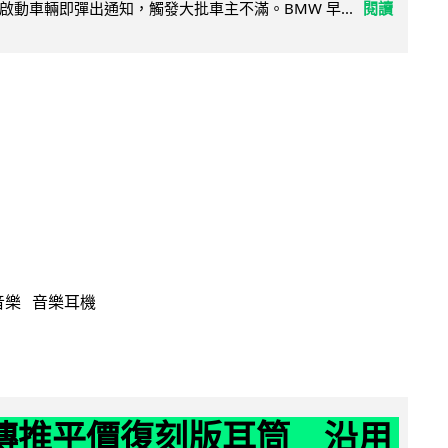
啟動車輛即彈出通知，觸發大批車主不滿。BMW 早...
閱讀
音樂
音樂耳機
y 傳推平價復刻版耳筒 沿用