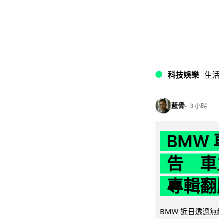
科技娛樂
生
藍骨
3 小時
BMW
告 車主
專輯翻
BMW 近日透過