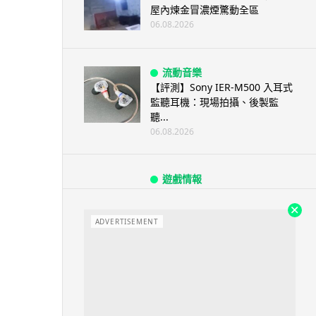
屋內煉金冒濃煙驚動全區
06.08.2026
流動音樂
【評測】Sony IER-M500 入耳式
監聽耳機：現場拍攝、後製監
聽...
06.08.2026
遊戲情報
《魔獸世界：至暗之夜》12.1
「烏拉特克的詛咒」專訪：巢穴
不為提高世...
ADVERTISEMENT
06.08.2026
遊戲情報
日本二手遊戲店減 90% 門市 業
績反增四成 “懷...