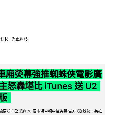
活科技
汽車科技
 車廂熒幕強推蜘蛛俠電影廣
怒轟堪比 iTunes 送 U2
版
無線更新向全球逾 70 個市場車輛中控熒幕推送《蜘蛛俠：英雄