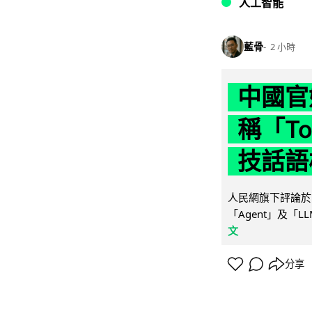
人工智能
藍骨
2 小時
中國官
稱「To
技話語
人民網旗下評論於 
「Agent」及「
文
分享