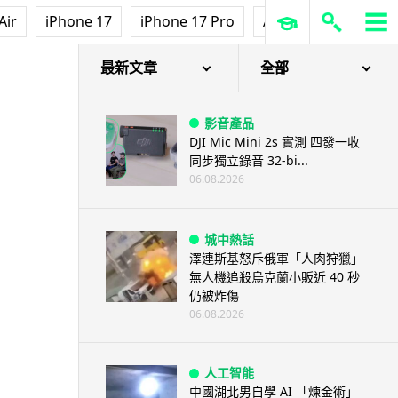
Air
iPhone 17
iPhone 17 Pro
AirPods Pro 3
Ap
最新文章
全部
影音產品
DJI Mic Mini 2s 實測 四發一收
同步獨立錄音 32-bi...
06.08.2026
城中熱話
澤連斯基怒斥俄軍「人肉狩獵」
無人機追殺烏克蘭小販近 40 秒
仍被炸傷
06.08.2026
人工智能
中國湖北男自學 AI 「煉金術」