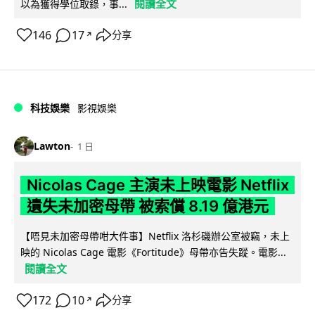
閱讀全文
以為獲得學位取錄，事...
146
17
分享
↗
科技娛樂
影視娛樂
Lawton
1 日
Nicolas Cage 主演未上映電影 Netflix
遺失未加密母帶 被索償 8.19 億港元
【唔見未加密母帶咁大件事】Netflix 洛杉磯辦公室被竊，未上
映的 Nicolas Cage 電影《Fortitude》母帶亦告失蹤。電影...
閱讀全文
172
10
分享
↗