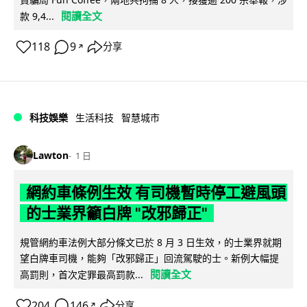
閱讀全文
款 9,4...
118
9
分享
↗
科技娛樂
生活科技
智慧城市
Lawton
1 日
網約車條例生效 有司機暫時停工避風頭
的士業界籲白牌 "改邪歸正"
規管網約車法例大部分條文已於 8 月 3 日生效，的士業界就期
望白牌車司機，能夠「改邪歸正」回流駕駛的士。新例大幅提
閱讀全文
高罰則，首次定罪最高罰款...
204
146
分享
↗