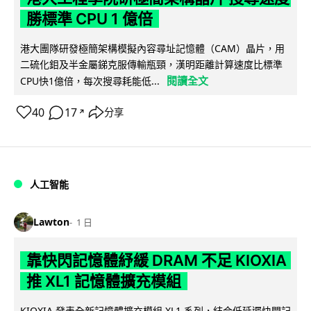
勝標準 CPU 1 億倍
港大團隊研發極簡架構模擬內容尋址記憶體（CAM）晶片，用
二硫化鉬及半金屬銻克服傳輸瓶頸，漢明距離計算速度比標準
閱讀全文
CPU快1億倍，每次搜尋耗能低...
40
17
分享
↗
人工智能
Lawton
1 日
靠快閃記憶體紓緩 DRAM 不足 KIOXIA
推 XL1 記憶體擴充模組
KIOXIA 發表全新記憶體擴充模組 XL1 系列，結合低延遲快閃記