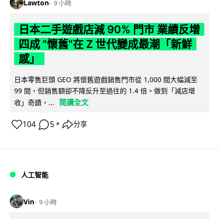
Lawton
9 小時
日本二手遊戲店減 90% 門市 業績反增
四成 "懷舊"在 Z 世代變成最潮「新鮮
感」
日本零售巨頭 GEO 將懷舊遊戲銷售門市從 1,000 間大幅減至
99 間，但銷售額卻不降反升至過往的 1.4 倍。做到「減店增
閱讀全文
收」奇蹟，...
104
5
分享
↗
人工智能
Vin
9 小時