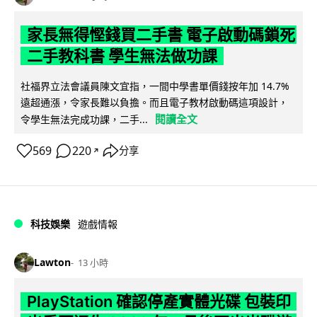
家長無得慳錢買二手書 電子啟動碼鎖死
二手教科書 學生無法做功課
社福界立法會議員陳文宜指，一間中學書單價錢按年加 14.7%
遠超通漲，令家長難以負擔。而且電子教材啟動碼這項設計，
閱讀全文
令學生無法完成功課，二手...
569
220
分享
↗
科技娛樂
遊戲情報
Lawton
13 小時
PlayStation 確認停產實體光碟 包裝印