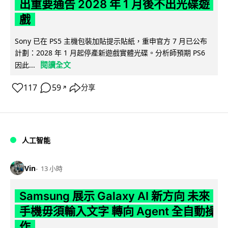
出重要通告 2028 年 1 月後不出光碟遊
戲
Sony 已在 PS5 主機包裝加貼提示貼紙，重申官方 7 月已公布
計劃：2028 年 1 月起停產新遊戲實體光碟。分析師預期 PS6
閱讀全文
因此...
117
59
分享
↗
人工智能
Vin
13 小時
Samsung 展示 Galaxy AI 新方向 未來
手機毋須輸入文字 轉向 Agent 全自動操
作