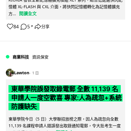
憶體 XL-FLASH 與 CXL 介面，將快閃記憶體轉化為記憶體擴充
閱讀全文
方...
84
5
分享
↗
商業科技
資訊保安
Lawton
1 日
東華學院誤發取錄電郵 全數 11,139 名
申請人一度空歡喜 專家:人為疏忽+系統
防護缺失
東華學院今日（5 日）大學聯招放榜之際，因人為疏忽向全數
11,139 名課程申請人錯誤發出取錄通知電郵，令大批考生一度