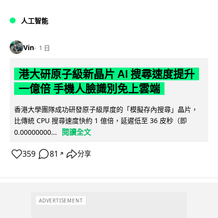
人工智能
Vin
1 日
港大研原子級新晶片 AI 搜尋速度提升
一億倍 手機人臉識別免上雲端
香港大學團隊成功研發原子級厚度的「模擬存內搜尋」晶片，
比傳統 CPU 搜尋速度快約 1 億倍，延遲低至 36 皮秒（即
閱讀全文
0.00000000...
359
81
分享
↗
ADVERTISEMENT