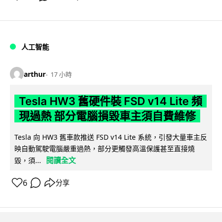
人工智能
arthur
17 小時
Tesla HW3 舊硬件裝 FSD v14 Lite 頻
現過熱 部分電腦損毀車主須自費維修
Tesla 向 HW3 舊車款推送 FSD v14 Lite 系統，引發大量車主反
映自動駕駛電腦嚴重過熱，部分更觸發高溫保護甚至直接燒
閱讀全文
毀，須...
6
分享