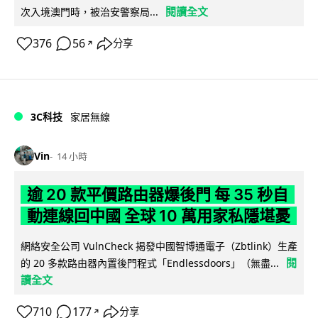
閱讀全文
次入境澳門時，被治安警察局...
376
56
分享
↗
3C科技
家居無線
Vin
14 小時
逾 20 款平價路由器爆後門 每 35 秒自
動連線回中國 全球 10 萬用家私隱堪憂
網絡安全公司 VulnCheck 揭發中國智博通電子（Zbtlink）生產
閱
的 20 多款路由器內置後門程式「Endlessdoors」（無盡...
讀全文
710
177
分享
↗