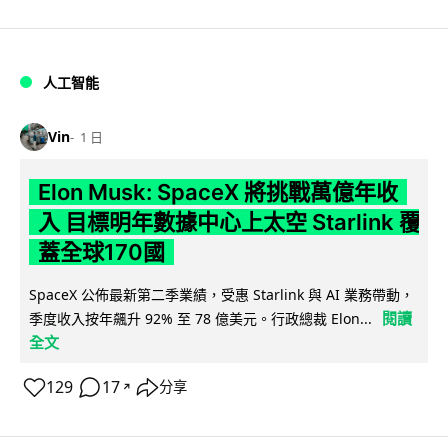
人工智能
Vin
1 日
Elon Musk: SpaceX 將挑戰萬億年收
入 目標明年數據中心上太空 Starlink 覆
蓋全球170國
SpaceX 公佈最新第二季業績，受惠 Starlink 與 AI 業務帶動，
閱讀
季度收入按年飆升 92% 至 78 億美元。行政總裁 Elon...
全文
129
17
分享
↗