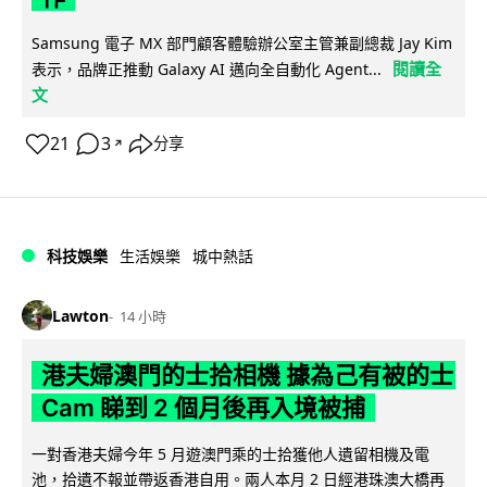
Samsung 電子 MX 部門顧客體驗辦公室主管兼副總裁 Jay Kim
閱讀全
表示，品牌正推動 Galaxy AI 邁向全自動化 Agent...
文
21
3
分享
↗
科技娛樂
生活娛樂
城中熱話
Lawton
14 小時
港夫婦澳門的士拾相機 據為己有被的士
Cam 睇到 2 個月後再入境被捕
一對香港夫婦今年 5 月遊澳門乘的士拾獲他人遺留相機及電
池，拾遺不報並帶返香港自用。兩人本月 2 日經港珠澳大橋再