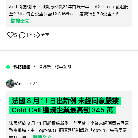
Audi 呢部新車，能耗竟然係25年前嘅一半。 A2 e-tron 風阻低
至0.24，每百公里只需12.8 kWh，一度電行到7.8公里。6...
閱讀全文
5
1
分享
↗
科技娛樂
生活娛樂
城中熱話
Vin
11 小時
法國 8 月 11 日出新例 未經同意嚴禁
Cold Call 違規企業最高罰 345 萬
法國將於 8 月 11 日起實施新例，全面禁止企業未經消費者同意
致電推銷，由「opt-out」拒接登記制轉為「opt-in」先徵同意
閱讀全文
機制。違...