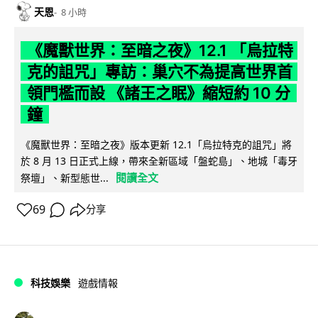
天恩
8 小時
《魔獸世界：至暗之夜》12.1 「烏拉特
克的詛咒」專訪：巢穴不為提高世界首
領門檻而設 《諸王之眠》縮短約 10 分
鐘
《魔獸世界：至暗之夜》版本更新 12.1「烏拉特克的詛咒」將
於 8 月 13 日正式上線，帶來全新區域「盤蛇島」、地城「毒牙
閱讀全文
祭壇」、新型態世...
69
分享
科技娛樂
遊戲情報