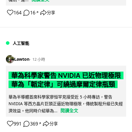
164
16
分享
↗
人工智能
Lawton
12 小時
華為科學家警告 NVIDIA 已近物理極限
華為「韜定律」可繞過摩爾定律瓶頸
華為半導體首席科學家廖恒罕見接受近 5 小時專訪，警告
NVIDIA 等西方晶片巨頭正逼近物理極限，傳統製程升級已失經
閱讀全文
濟效益。他同時介紹華為...
991
369
分享
↗