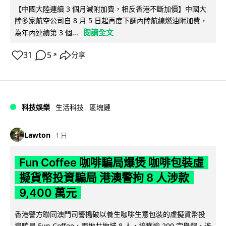
【中國大陸連續 3 個月減附加費，相反香港不斷加價】中國大
陸多家航空公司自 8 月 5 日起再度下調內陸航線燃油附加費，
閱讀全文
為年內連續第 3 個...
31
5
分享
↗
科技娛樂
生活科技
區塊鏈
Lawton
1 日
Fun Coffee 咖啡騙局爆煲 咖啡包裝虛
擬貨幣投資騙局 港澳警拘 8 人涉款
9,400 萬元
香港警方聯同澳門司警搗破以養生咖啡生意包裝的虛擬貨幣投
資騙局 Fun Coffee，兩地共拘捕 8 人，接獲逾 200 宗舉報，涉