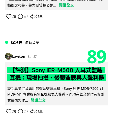
閱讀全文
動鄰居報警。警方到場揭發整...
28
5
分享
↗
3C科技
流動音樂
89
Lawton
8 小時
【評測】Sony IER-M500 入耳式監聽
耳機：現場拍攝、後製監聽與人聲利器
談到專業混音專用的聲音監聽耳機，Sony 經典 MDR-7506 到
MDR-M1 專業錄音室耳機都為人熟悉。而現在舞台製作者與創
閱讀全文
意影像製作...
29
2
分享
↗