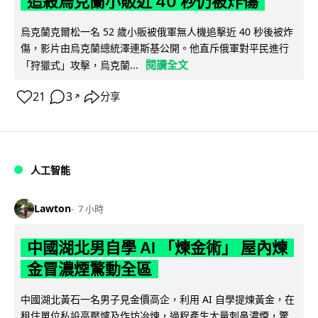
追殺烏克蘭小販近 40 秒仍被炸傷
烏克蘭克爾松一名 52 歲小販被俄軍無人機追擊近 40 秒後被炸
傷，影片由烏克蘭總統澤連斯基公開。他直斥俄軍對平民進行
閱讀全文
「狩獵式」攻擊，烏克蘭...
21
3
分享
↗
人工智能
Lawton
7 小時
中國湖北男自學 AI 「煉金術」 屋內煉
金冒濃煙驚動全區
中國湖北黃石一名男子見金價高企，利用 AI 自學提煉黃金，在
租住單位私設高壓爐及作坊冶煉，過程產生大量刺鼻濃煙，驚