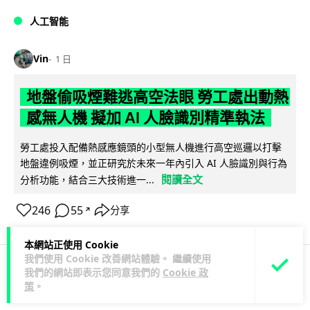
人工智能
Vin
1 日
地盤偷吸煙難逃高空法眼 勞工處出動熱
感無人機 擬加 AI 人臉識別精準執法
勞工處投入配備熱感應鏡頭的小型無人機進行高空巡邏以打擊
地盤違例吸煙，並正研究於未來一年內引入 AI 人臉識別與行為
閱讀全文
分析功能，結合三大技術進一...
246
55
分享
↗
本網站正使用 Cookie
我們使用 Cookie 改善網站體驗。 繼續使用
我們的網站即表示您同意我們的
Cookie 政
人工智能
策
。