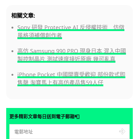
相關文章:
Sony 研發 Protective AI 反侵權技術 仿傚
風格須補償創作者
高仿 Samsung 990 PRO 現身日本 混入中國
製控制晶片 測試速度接近原廠 幾可亂真
iPhone Pocket 中國開賣受歡迎 部份款式即
售罄 淘寶馬上有高仿產品售59人仔
📮
更多精彩文章每日送到電子郵箱