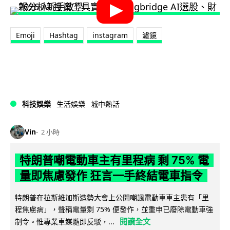
Emoji
Hashtag
instagram
濾鏡
科技娛樂
生活娛樂
城中熱話
Vin
2 小時
特朗普嘲電動車主有里程病 剩 75% 電
量即焦慮發作 狂言一手終結電車指令
特朗普在拉斯維加斯造勢大會上公開嘲諷電動車車主患有「里
程焦慮病」，聲稱電量剩 75% 便發作，並重申已廢除電動車強
閱讀全文
制令。惟專業車媒隨即反駁，...