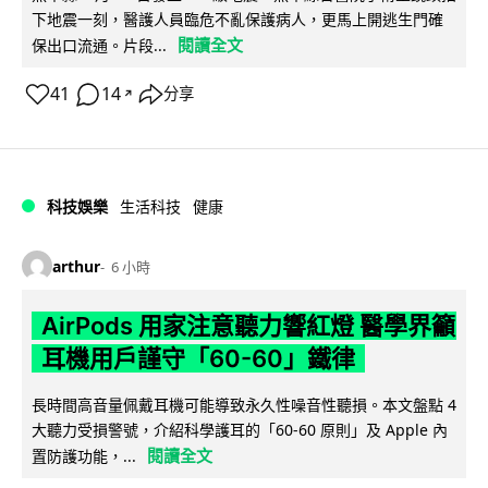
下地震一刻，醫護人員臨危不亂保護病人，更馬上開逃生門確
閱讀全文
保出口流通。片段...
41
14
分享
↗
科技娛樂
生活科技
健康
arthur
6 小時
AirPods 用家注意聽力響紅燈 醫學界籲
耳機用戶謹守「60-60」鐵律
長時間高音量佩戴耳機可能導致永久性噪音性聽損。本文盤點 4
大聽力受損警號，介紹科學護耳的「60-60 原則」及 Apple 內
閱讀全文
置防護功能，...