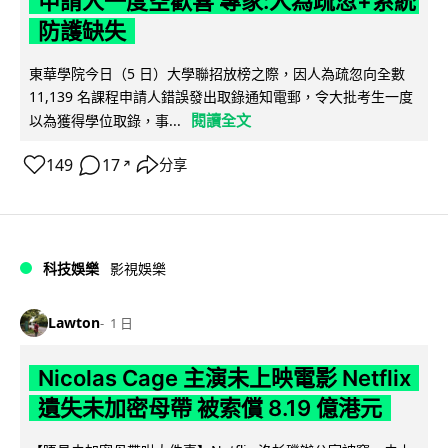
申請人一度空歡喜 專家:人為疏忽+系統
防護缺失
東華學院今日（5 日）大學聯招放榜之際，因人為疏忽向全數
11,139 名課程申請人錯誤發出取錄通知電郵，令大批考生一度
閱讀全文
以為獲得學位取錄，事...
149
17
分享
↗
科技娛樂
影視娛樂
Lawton
1 日
Nicolas Cage 主演未上映電影 Netflix
遺失未加密母帶 被索償 8.19 億港元