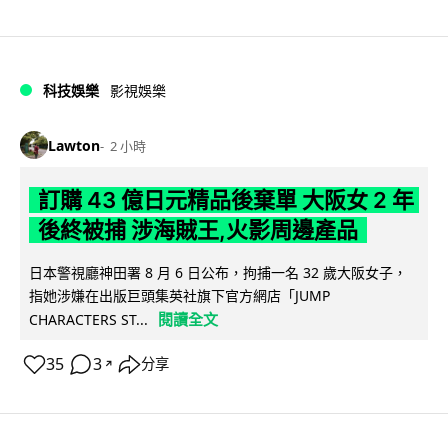
科技娛樂
影視娛樂
Lawton
2 小時
訂購 43 億日元精品後棄單 大阪女 2 年
後終被捕 涉海賊王,火影周邊產品
日本警視廳神田署 8 月 6 日公布，拘捕一名 32 歲大阪女子，
指她涉嫌在出版巨頭集英社旗下官方網店「JUMP
閱讀全文
CHARACTERS ST...
35
3
分享
↗