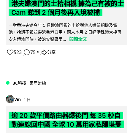
港夫婦澳門的士拾相機 據為己有被的士
Cam 睇到 2 個月後再入境被捕
一對香港夫婦今年 5 月遊澳門乘的士拾獲他人遺留相機及電
池，拾遺不報並帶返香港自用。兩人本月 2 日經港珠澳大橋再
閱讀全文
次入境澳門時，被治安警察局...
523
75
分享
↗
3C科技
家居無線
Vin
1 日
逾 20 款平價路由器爆後門 每 35 秒自
動連線回中國 全球 10 萬用家私隱堪憂