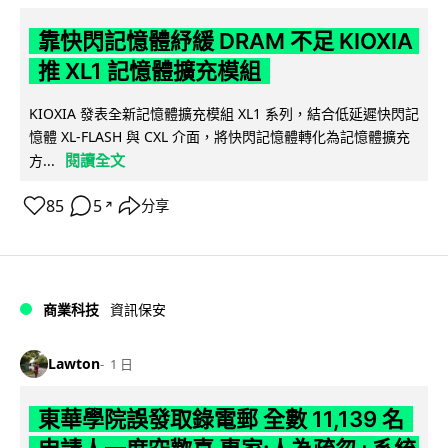
靠快閃記憶體紓緩 DRAM 不足 KIOXIA
推 XL1 記憶體擴充模組
KIOXIA 發表全新記憶體擴充模組 XL1 系列，結合低延遲快閃記
憶體 XL-FLASH 與 CXL 介面，將快閃記憶體轉化為記憶體擴充
閱讀全文
方...
85
5
分享
↗
商業科技
資訊保安
Lawton
1 日
東華學院誤發取錄電郵 全數 11,139 名