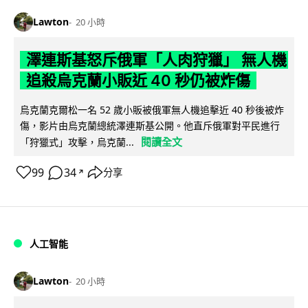
Lawton
20 小時
澤連斯基怒斥俄軍「人肉狩獵」 無人機
追殺烏克蘭小販近 40 秒仍被炸傷
烏克蘭克爾松一名 52 歲小販被俄軍無人機追擊近 40 秒後被炸
傷，影片由烏克蘭總統澤連斯基公開。他直斥俄軍對平民進行
閱讀全文
「狩獵式」攻擊，烏克蘭...
99
34
分享
↗
人工智能
Lawton
20 小時