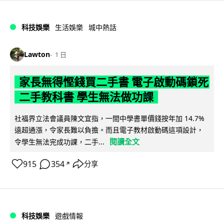
科技娛樂
生活娛樂
城中熱話
Lawton
1 日
家長無得慳錢買二手書 電子啟動碼鎖死
二手教科書 學生無法做功課
社福界立法會議員陳文宜指，一間中學書單價錢按年加 14.7%
遠超通漲，令家長難以負擔。而且電子教材啟動碼這項設計，
閱讀全文
令學生無法完成功課，二手...
915
354
分享
↗
科技娛樂
遊戲情報