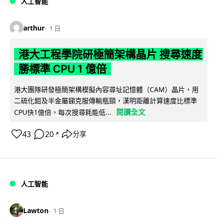
人工智能
arthur
1 日
港大工程學院研極簡架構晶片 搜尋速度
勝標準 CPU 1 億倍
港大團隊研發極簡架構模擬內容尋址記憶體（CAM）晶片，用
二硫化鉬及半金屬銻克服傳輸瓶頸，漢明距離計算速度比標準
閱讀全文
CPU快1億倍，每次搜尋耗能低...
43
20
分享
↗
人工智能
Lawton
1 日