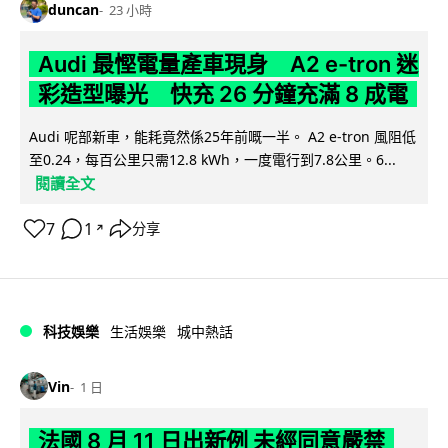
duncan
23 小時
Audi 最慳電量產車現身 A2 e-tron 迷
彩造型曝光 快充 26 分鐘充滿 8 成電
Audi 呢部新車，能耗竟然係25年前嘅一半。 A2 e-tron 風阻低
至0.24，每百公里只需12.8 kWh，一度電行到7.8公里。6...
閱讀全文
7
1
分享
↗
科技娛樂
生活娛樂
城中熱話
Vin
1 日
法國 8 月 11 日出新例 未經同意嚴禁