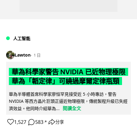
人工智能
Lawton
1 日
華為科學家警告 NVIDIA 已近物理極限
華為「韜定律」可繞過摩爾定律瓶頸
華為半導體首席科學家廖恒罕見接受近 5 小時專訪，警告
NVIDIA 等西方晶片巨頭正逼近物理極限，傳統製程升級已失經
閱讀全文
濟效益。他同時介紹華為...
1,527
583
分享
↗