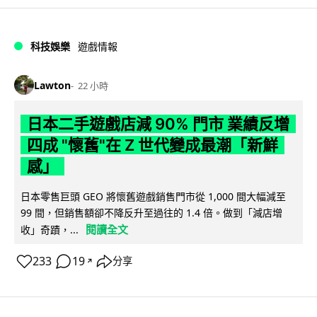
科技娛樂
遊戲情報
Lawton
22 小時
日本二手遊戲店減 90% 門市 業績反增
四成 "懷舊"在 Z 世代變成最潮「新鮮
感」
日本零售巨頭 GEO 將懷舊遊戲銷售門市從 1,000 間大幅減至
99 間，但銷售額卻不降反升至過往的 1.4 倍。做到「減店增
閱讀全文
收」奇蹟，...
233
19
分享
↗