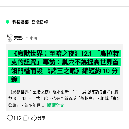
科技娛樂
遊戲情報
天恩
21 小時
《魔獸世界：至暗之夜》12.1 「烏拉特
克的詛咒」專訪：巢穴不為提高世界首
領門檻而設 《諸王之眠》縮短約 10 分
鐘
《魔獸世界：至暗之夜》版本更新 12.1「烏拉特克的詛咒」將
於 8 月 13 日正式上線，帶來全新區域「盤蛇島」、地城「毒牙
閱讀全文
祭壇」、新型態世...
115
分享