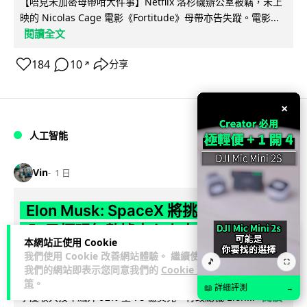
【唔見未加密母帶咁大件事】Netflix 洛杉磯辦公室被竊，未上
映的 Nicolas Cage 電影《Fortitude》母帶亦告失蹤。電影...
閱讀全文
184
10
分享
↗
×
人工智能
Vin
1 日
Elon Musk: SpaceX 將挑戰萬億年收
入 目標明年數據中心上太空 Starlink 覆
本網站正使用 Cookie
蓋全球170國
我們使用 Cookie 改善網站體驗。 繼續使用
🎵
⛶
我們的網站即表示您同意我們的
Cookie 政
SpaceX 公佈最新第二季業績，受惠 Starlink 與 AI 業務帶動，
策
。
📖 詳細評測
→
閱讀
季度收入按年飆升 92% 至 78 億美元。行政總裁 Elon...