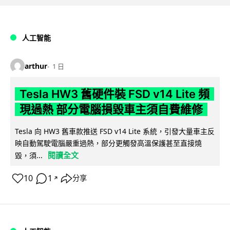
人工智能
arthur
1 日
Tesla HW3 舊硬件裝 FSD v14 Lite 頻
現過熱 部分電腦損毀車主須自費維修
Tesla 向 HW3 舊車款推送 FSD v14 Lite 系統，引發大量車主反
映自動駕駛電腦嚴重過熱，部分更觸發高溫保護甚至直接燒
閱讀全文
毀，須...
10
1
分享
↗