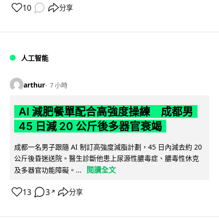
10
分享
人工智能
arthur
7 小時
AI 減肥餐單配合高強度操練 成都男
45 日減 20 公斤後多器官衰竭
成都一名男子跟隨 AI 制訂高強度減脂計劃，45 日內減去約 20
公斤後昏迷送院。醫生診斷他患上尿源性膿毒症、膿毒性休克
閱讀全文
及多器官功能障礙。...
13
3
分享
↗