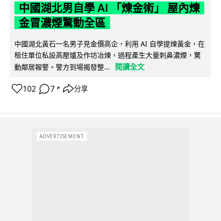
中國湖北男自學 AI 「煉金術」 屋內煉
金冒濃煙驚動全區
中國湖北黃石一名男子見金價高企，利用 AI 自學提煉黃金，在
租住單位私設高壓爐及作坊冶煉，過程產生大量刺鼻濃煙，驚
閱讀全文
動鄰居報警。警方到場揭發整...
102
7
分享
↗
ADVERTISEMENT