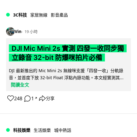
3C科技
家居無線
影音產品
Vin
19 小時
DJI Mic Mini 2s 實測 四發一收同步獨
立錄音 32-bit 防爆咪拍片必備
DJI 最新推出的 Mic Mini 2s 無線咪支援「四發一收」分軌錄
音，並首度下放 32-bit Float 浮點內錄功能。本文經實測其...
閱讀全文
248
1
分享
↗
科技娛樂
生活娛樂
城中熱話