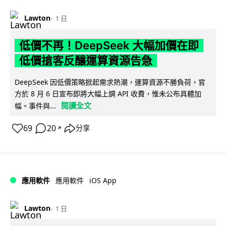
Lawton
1 日
低價不再！DeepSeek 大幅加價在即
低價搶客反釀運算資源告急
DeepSeek 因低價策略掀起需求熱潮，運算資源不勝負荷，官
方於 8 月 6 日宣布即將大幅上調 API 收費，惟未公布具體加
閱讀全文
幅。事件與...
69
20
分享
↗
iOS App
應用軟件
應用軟件
Lawton
1 日