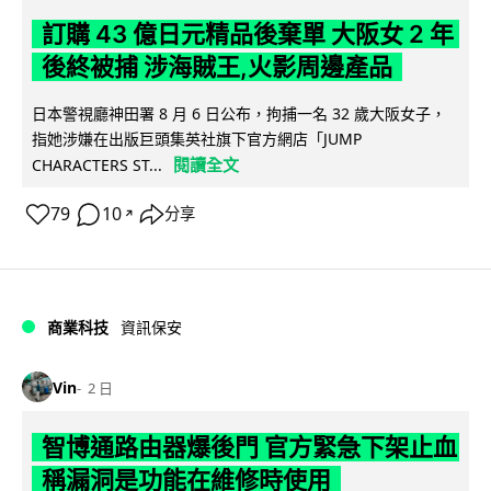
訂購 43 億日元精品後棄單 大阪女 2 年
後終被捕 涉海賊王,火影周邊產品
日本警視廳神田署 8 月 6 日公布，拘捕一名 32 歲大阪女子，
指她涉嫌在出版巨頭集英社旗下官方網店「JUMP
閱讀全文
CHARACTERS ST...
79
10
分享
↗
商業科技
資訊保安
Vin
2 日
智博通路由器爆後門 官方緊急下架止血
稱漏洞是功能在維修時使用