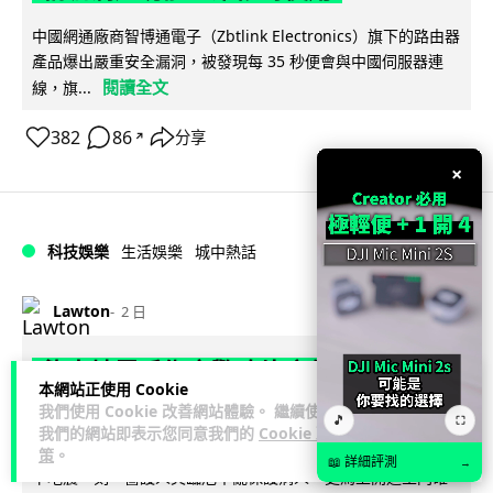
中國網通廠商智博通電子（Zbtlink Electronics）旗下的路由器
產品爆出嚴重安全漏洞，被發現每 35 秒便會與中國伺服器連
閱讀全文
線，旗...
382
86
分享
↗
×
科技娛樂
生活娛樂
城中熱話
Lawton
2 日
熊本地震手術室驚魂片瘋傳 醫護保護病
本網站正使用 Cookie
人、逃生門 網民讚值得尊敬
我們使用 Cookie 改善網站體驗。 繼續使用
🎵
⛶
我們的網站即表示您同意我們的
Cookie 政
熊本縣 7 月 28 日發生 7.1 級地震，熊本綜合醫院手術室鏡頭拍
策
。
📖 詳細評測
→
下地震一刻，醫護人員臨危不亂保護病人，更馬上開逃生門確