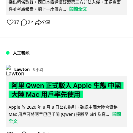
播出粗俗歌聲，西日本鐵道懷疑遭第三方非法入侵，正調查事
閱讀全文
件並考慮報案。網上一度傳言...
37
2
分享
↗
人工智能
Lawton
8 小時
阿里 Qwen 正式駁入 Apple 生態 中國
大陸 Mac 用戶率先使用
Apple 於 2026 年 8 月 8 日公布指引，確認中國大陸合資格
閱讀
Mac 用戶可將阿里巴巴千問 (Qwen) 接駁至 Siri 及寫...
全文