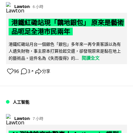
Lawton
6 小時
港鐵紅磡站現「黐地銀包」 原來是藝術
品呃足全港市民兩年
港鐵紅磡站月台一個銀色「銀包」多年來一再令乘客誤以為有
人遺失財物，事主原本打算拾起交還，卻發現原來是黏在地上
閱讀全文
的藝術品。這件名為《失而復得》的...
96
3
分享
↗
人工智能
Lawton
7 小時