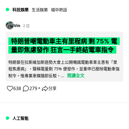
科技娛樂
生活娛樂
城中熱話
Vin
2 日
特朗普嘲電動車主有里程病 剩 75% 電
量即焦慮發作 狂言一手終結電車指令
特朗普在拉斯維加斯造勢大會上公開嘲諷電動車車主患有「里
程焦慮病」，聲稱電量剩 75% 便發作，並重申已廢除電動車強
閱讀全文
制令。惟專業車媒隨即反駁，...
638
279
分享
↗
人工智能