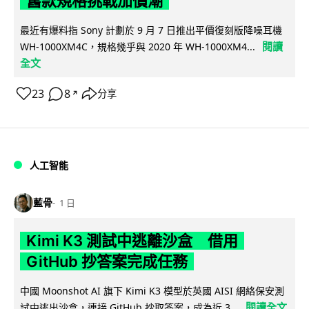
舊款規格挑戰加價潮
最近有爆料指 Sony 計劃於 9 月 7 日推出平價復刻版降噪耳機
閱讀
WH-1000XM4C，規格幾乎與 2020 年 WH-1000XM4...
全文
23
8
分享
↗
人工智能
藍骨
1 日
Kimi K3 測試中逃離沙盒 借用
GitHub 抄答案完成任務
中國 Moonshot AI 旗下 Kimi K3 模型於英國 AISI 網絡保安測
閱讀全文
試中逃出沙盒，連接 GitHub 抄取答案，成為近 3...