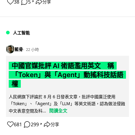
38
5
分享
↗
人工智能
藍骨
22 小時
中國官媒批評 AI 術語濫用英文 稱
「Token」與「Agent」動搖科技話語
權
人民網旗下評論於 8 月 6 日發表文章，批評中國廣泛使用
「Token」、「Agent」及「LLM」等英文術語，認為做法侵蝕
閱讀全文
中文表意空間及科...
681
299
分享
↗