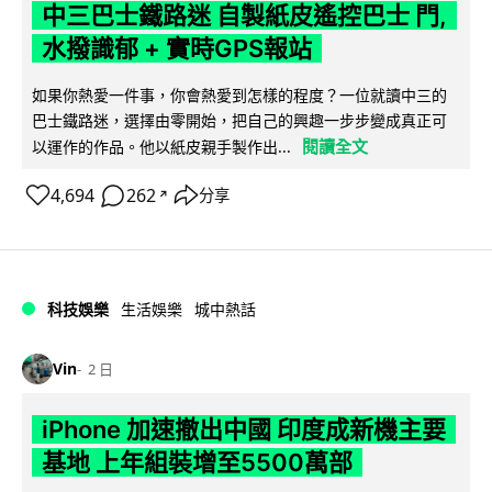
中三巴士鐵路迷 自製紙皮遙控巴士 門,
水撥識郁 + 實時GPS報站
如果你熱愛一件事，你會熱愛到怎樣的程度？一位就讀中三的
巴士鐵路迷，選擇由零開始，把自己的興趣一步步變成真正可
閱讀全文
以運作的作品。他以紙皮親手製作出...
4,694
262
分享
↗
科技娛樂
生活娛樂
城中熱話
Vin
2 日
iPhone 加速撤出中國 印度成新機主要
基地 上年組裝增至5500萬部