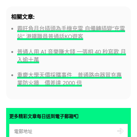
相關文章:
霸旺角月台插頭為手機充電 自備轉插變”充電
站” 港鐵職員普通話KO遊客
普通人用 AI 音樂賺大錢 一張相 40 秒寫歌 月
入逾十萬
重慶大學天價採購事件 普通路由器冒充專
業防火牆 價差達 2000 倍
📮
更多精彩文章每日送到電子郵箱