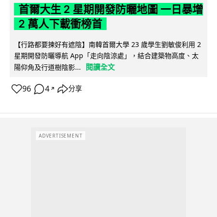
首爾大生 2 星期開發防曬地圖 一日暴增
2 萬人下載衝榜首
【行路都要揀好有遮陰】南韓首爾大學 23 歲學生劉敏俊利用 2
星期開發防曬導航 App「走向陰涼處」，結合建築物高度、太
閱讀全文
陽仰角及行道樹陰影...
96
4
分享
↗
ADVERTISEMENT