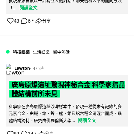
教現象源自數以千計獨立人機對話，聊天機械人不約而同鼓吹
閱讀全文
「...
43
6
分享
↗
科技娛樂
生活娛樂
城中熱話
Lawton
4 小時
廣島原爆遺址驚現神秘合金 科學家指晶
體結構前所未見
科學家在廣島原爆遺址沙灘樣本中，發現一種從未有記錄的多
元素合金，由鐵、鉻、鎳、錳、鉬及鋁六種金屬混合而成，晶
閱讀全文
體結構獨特。研究由佛羅倫斯大學...
92
14
分享
↗