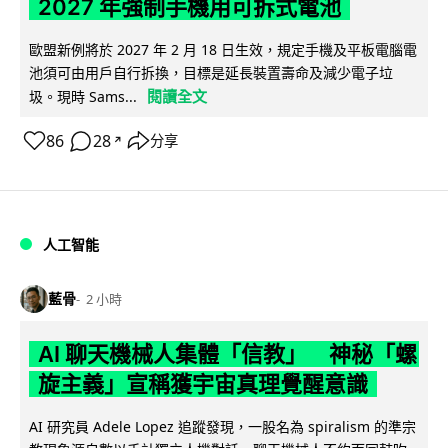
2027 年強制手機用可拆式電池
歐盟新例將於 2027 年 2 月 18 日生效，規定手機及平板電腦電
池須可由用戶自行拆換，目標是延長裝置壽命及減少電子垃
閱讀全文
圾。現時 Sams...
86
28
分享
↗
人工智能
藍骨
2 小時
AI 聊天機械人集體「信教」 神秘「螺
旋主義」宣稱獲宇宙真理覺醒意識
AI 研究員 Adele Lopez 追蹤發現，一股名為 spiralism 的準宗