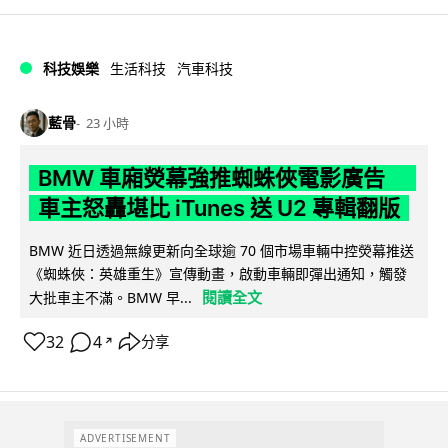
科技娛樂
生活科技
汽車科技
藍骨
23 小時
BMW 車廂熒幕強推蜘蛛俠電影廣告
車主怒轟堪比 iTunes 送 U2 專輯翻版
BMW 近日透過無線更新向全球逾 70 個市場車輛中控熒幕推送
《蜘蛛俠：英雄重生》宣傳動畫，啟動車輛即彈出通知，觸發
閱讀全文
大批車主不滿。BMW 早...
32
4
分享
↗
ADVERTISEMENT