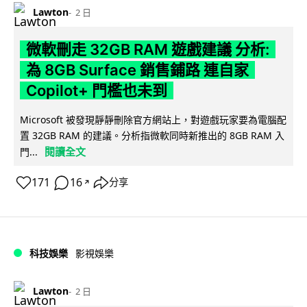
Lawton
2 日
微軟刪走 32GB RAM 遊戲建議 分析:
為 8GB Surface 銷售鋪路 連自家
Copilot+ 門檻也未到
Microsoft 被發現靜靜刪除官方網站上，對遊戲玩家要為電腦配
置 32GB RAM 的建議。分析指微軟同時新推出的 8GB RAM 入
閱讀全文
門...
171
16
分享
↗
科技娛樂
影視娛樂
Lawton
2 日