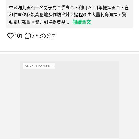
中國湖北黃石一名男子見金價高企，利用 AI 自學提煉黃金，在
租住單位私設高壓爐及作坊冶煉，過程產生大量刺鼻濃煙，驚
閱讀全文
動鄰居報警。警方到場揭發整...
101
7
分享
↗
ADVERTISEMENT