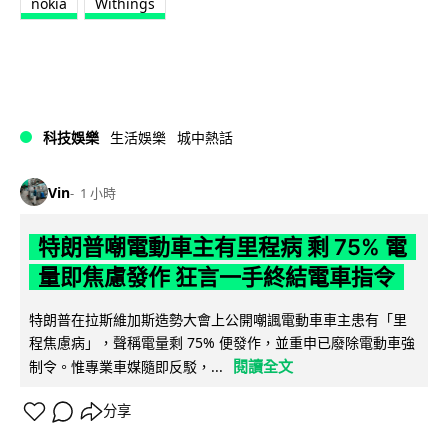
nokia
Withings
科技娛樂
生活娛樂
城中熱話
Vin
1 小時
特朗普嘲電動車主有里程病 剩 75% 電
量即焦慮發作 狂言一手終結電車指令
特朗普在拉斯維加斯造勢大會上公開嘲諷電動車車主患有「里
程焦慮病」，聲稱電量剩 75% 便發作，並重申已廢除電動車強
閱讀全文
制令。惟專業車媒隨即反駁，...
分享