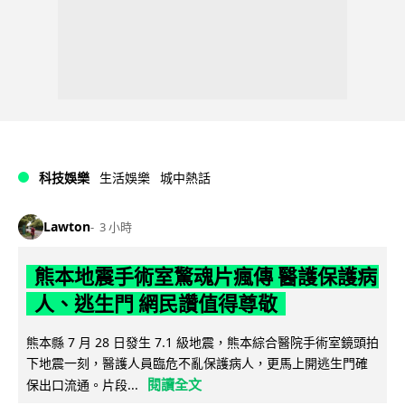
科技娛樂
生活娛樂
城中熱話
Lawton
3 小時
熊本地震手術室驚魂片瘋傳 醫護保護病
人、逃生門 網民讚值得尊敬
熊本縣 7 月 28 日發生 7.1 級地震，熊本綜合醫院手術室鏡頭拍
下地震一刻，醫護人員臨危不亂保護病人，更馬上開逃生門確
閱讀全文
保出口流通。片段...