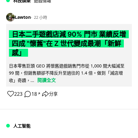
科技娛樂
遊戲情報
Lawton
22 小時
日本二手遊戲店減 90% 門市 業績反增
四成 "懷舊"在 Z 世代變成最潮「新鮮
感」
日本零售巨頭 GEO 將懷舊遊戲銷售門市從 1,000 間大幅減至
99 間，但銷售額卻不降反升至過往的 1.4 倍。做到「減店增
閱讀全文
收」奇蹟，...
223
18
分享
↗
人工智能