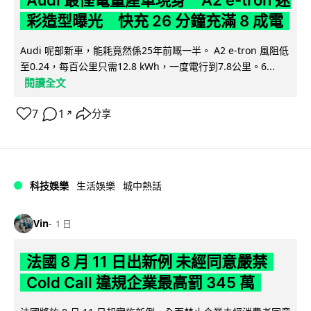
彩造型曝光 快充 26 分鐘充滿 8 成電
Audi 呢部新車，能耗竟然係25年前嘅一半。 A2 e-tron 風阻低
至0.24，每百公里只需12.8 kWh，一度電行到7.8公里。6...
閱讀全文
7
1
分享
↗
科技娛樂
生活娛樂
城中熱話
Vin
1 日
法國 8 月 11 日出新例 未經同意嚴禁
Cold Call 違規企業最高罰 345 萬