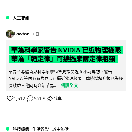
人工智能
Lawton
1 日
華為科學家警告 NVIDIA 已近物理極限
華為「韜定律」可繞過摩爾定律瓶頸
華為半導體首席科學家廖恒罕見接受近 5 小時專訪，警告
NVIDIA 等西方晶片巨頭正逼近物理極限，傳統製程升級已失經
閱讀全文
濟效益。他同時介紹華為...
1,512
561
分享
↗
科技娛樂
生活娛樂
城中熱話