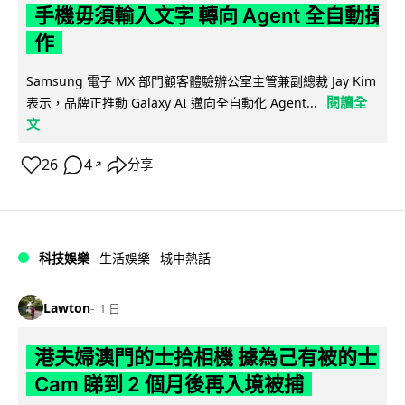
手機毋須輸入文字 轉向 Agent 全自動操
作
Samsung 電子 MX 部門顧客體驗辦公室主管兼副總裁 Jay Kim
閱讀全
表示，品牌正推動 Galaxy AI 邁向全自動化 Agent...
文
26
4
分享
↗
科技娛樂
生活娛樂
城中熱話
Lawton
1 日
港夫婦澳門的士拾相機 據為己有被的士
Cam 睇到 2 個月後再入境被捕