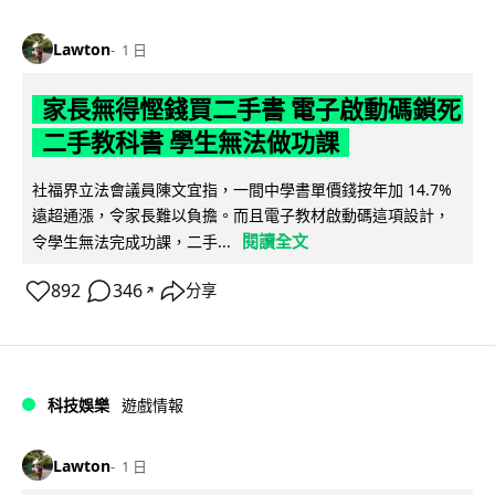
Lawton
1 日
家長無得慳錢買二手書 電子啟動碼鎖死
二手教科書 學生無法做功課
社福界立法會議員陳文宜指，一間中學書單價錢按年加 14.7%
遠超通漲，令家長難以負擔。而且電子教材啟動碼這項設計，
閱讀全文
令學生無法完成功課，二手...
892
346
分享
↗
科技娛樂
遊戲情報
Lawton
1 日