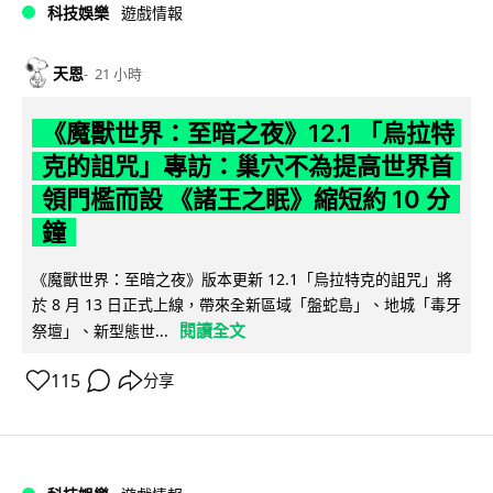
科技娛樂
遊戲情報
天恩
21 小時
《魔獸世界：至暗之夜》12.1 「烏拉特
克的詛咒」專訪：巢穴不為提高世界首
領門檻而設 《諸王之眠》縮短約 10 分
鐘
《魔獸世界：至暗之夜》版本更新 12.1「烏拉特克的詛咒」將
於 8 月 13 日正式上線，帶來全新區域「盤蛇島」、地城「毒牙
閱讀全文
祭壇」、新型態世...
115
分享