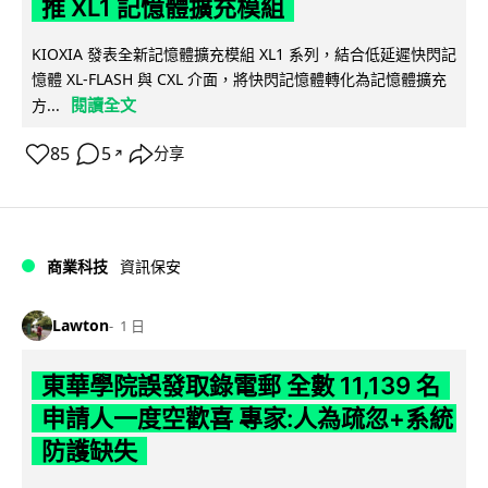
推 XL1 記憶體擴充模組
KIOXIA 發表全新記憶體擴充模組 XL1 系列，結合低延遲快閃記
憶體 XL-FLASH 與 CXL 介面，將快閃記憶體轉化為記憶體擴充
閱讀全文
方...
85
5
分享
↗
商業科技
資訊保安
Lawton
1 日
東華學院誤發取錄電郵 全數 11,139 名
申請人一度空歡喜 專家:人為疏忽+系統
防護缺失