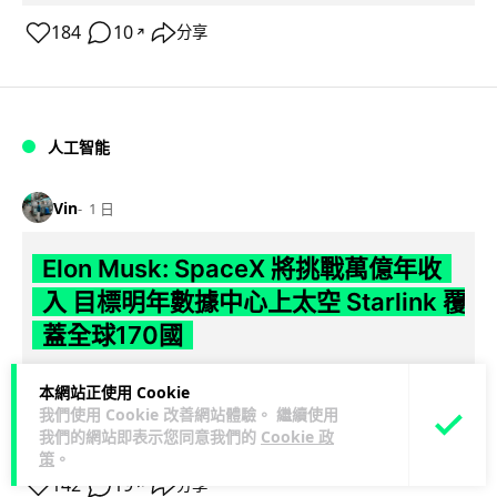
184
10
分享
↗
人工智能
Vin
1 日
Elon Musk: SpaceX 將挑戰萬億年收
入 目標明年數據中心上太空 Starlink 覆
蓋全球170國
SpaceX 公佈最新第二季業績，受惠 Starlink 與 AI 業務帶動，
本網站正使用 Cookie
閱讀
季度收入按年飆升 92% 至 78 億美元。行政總裁 Elon...
我們使用 Cookie 改善網站體驗。 繼續使用
全文
我們的網站即表示您同意我們的
Cookie 政
策
。
142
19
分享
↗