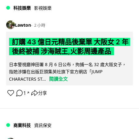
科技娛樂
影視娛樂
Lawton
2 小時
訂購 43 億日元精品後棄單 大阪女 2 年
後終被捕 涉海賊王,火影周邊產品
日本警視廳神田署 8 月 6 日公布，拘捕一名 32 歲大阪女子，
指她涉嫌在出版巨頭集英社旗下官方網店「JUMP
閱讀全文
CHARACTERS ST...
1
分享
↗
商業科技
資訊保安