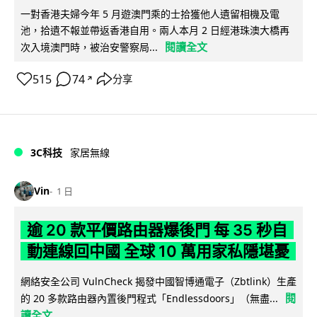
一對香港夫婦今年 5 月遊澳門乘的士拾獲他人遺留相機及電
池，拾遺不報並帶返香港自用。兩人本月 2 日經港珠澳大橋再
閱讀全文
次入境澳門時，被治安警察局...
515
74
分享
↗
3C科技
家居無線
Vin
1 日
逾 20 款平價路由器爆後門 每 35 秒自
動連線回中國 全球 10 萬用家私隱堪憂
網絡安全公司 VulnCheck 揭發中國智博通電子（Zbtlink）生產
閱
的 20 多款路由器內置後門程式「Endlessdoors」（無盡...
讀全文