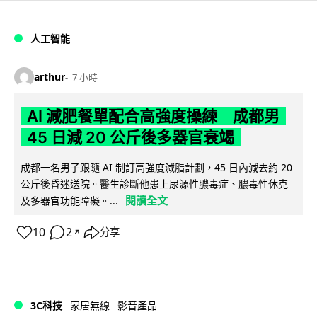
人工智能
arthur
7 小時
AI 減肥餐單配合高強度操練 成都男
45 日減 20 公斤後多器官衰竭
成都一名男子跟隨 AI 制訂高強度減脂計劃，45 日內減去約 20
公斤後昏迷送院。醫生診斷他患上尿源性膿毒症、膿毒性休克
閱讀全文
及多器官功能障礙。...
10
2
分享
↗
3C科技
家居無線
影音產品