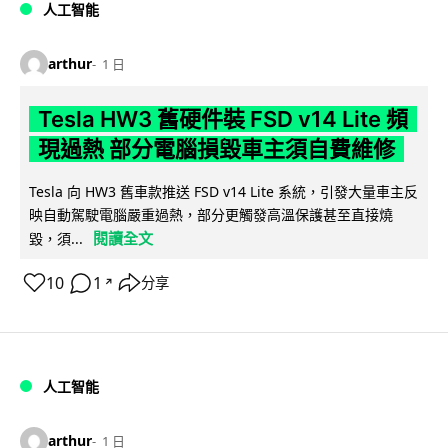
人工智能
arthur
1 日
Tesla HW3 舊硬件裝 FSD v14 Lite 頻
現過熱 部分電腦損毀車主須自費維修
Tesla 向 HW3 舊車款推送 FSD v14 Lite 系統，引發大量車主反
映自動駕駛電腦嚴重過熱，部分更觸發高溫保護甚至直接燒
閱讀全文
毀，須...
10
1
分享
↗
人工智能
arthur
1 日