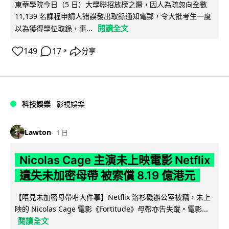
東華學院今日（5 日）大學聯招放榜之際，因人為疏忽向全數
11,139 名課程申請人錯誤發出取錄通知電郵，令大批考生一度
閱讀全文
以為獲得學位取錄，事...
149
17
分享
↗
科技娛樂
影視娛樂
Lawton
1 日
Nicolas Cage 主演未上映電影 Netflix
遺失未加密母帶 被索償 8.19 億港元
【唔見未加密母帶咁大件事】Netflix 洛杉磯辦公室被竊，未上
映的 Nicolas Cage 電影《Fortitude》母帶亦告失蹤。電影...
閱讀全文