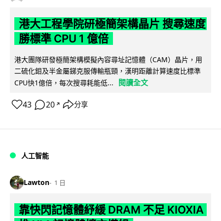
港大工程學院研極簡架構晶片 搜尋速度
勝標準 CPU 1 億倍
港大團隊研發極簡架構模擬內容尋址記憶體（CAM）晶片，用
二硫化鉬及半金屬銻克服傳輸瓶頸，漢明距離計算速度比標準
閱讀全文
CPU快1億倍，每次搜尋耗能低...
43
20
分享
↗
人工智能
Lawton
1 日
靠快閃記憶體紓緩 DRAM 不足 KIOXIA