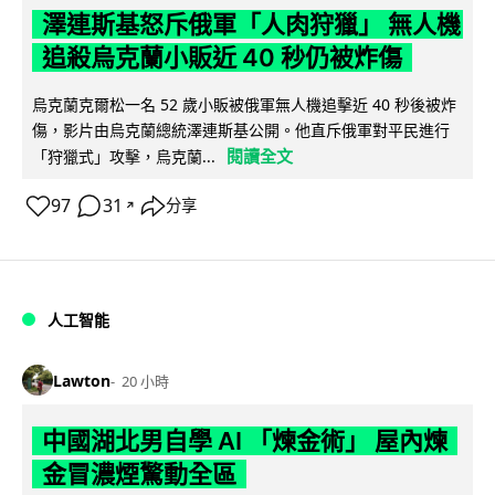
澤連斯基怒斥俄軍「人肉狩獵」 無人機
追殺烏克蘭小販近 40 秒仍被炸傷
烏克蘭克爾松一名 52 歲小販被俄軍無人機追擊近 40 秒後被炸
傷，影片由烏克蘭總統澤連斯基公開。他直斥俄軍對平民進行
閱讀全文
「狩獵式」攻擊，烏克蘭...
97
31
分享
↗
人工智能
Lawton
20 小時
中國湖北男自學 AI 「煉金術」 屋內煉
金冒濃煙驚動全區