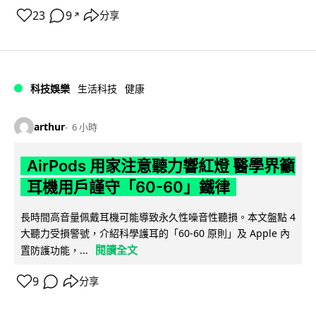
23
9
分享
↗
科技娛樂
生活科技
健康
arthur
6 小時
AirPods 用家注意聽力響紅燈 醫學界籲
耳機用戶謹守「60-60」鐵律
長時間高音量佩戴耳機可能導致永久性噪音性聽損。本文盤點 4
大聽力受損警號，介紹科學護耳的「60-60 原則」及 Apple 內
閱讀全文
置防護功能，...
9
分享