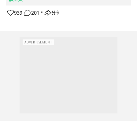
939
201
分享
↗
ADVERTISEMENT