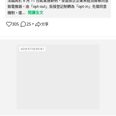
法國將於 8 月 11 日起實施新例，全面禁止企業未經消費者同意
致電推銷，由「opt-out」拒接登記制轉為「opt-in」先徵同意
閱讀全文
機制。違...
305
25
分享
↗
ADVERTISEMENT