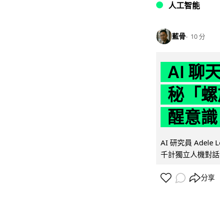
人工智能
藍骨
10 分
AI 
秘「螺
醒意識
AI 研究員 Adel
千計獨立人機對話
分享