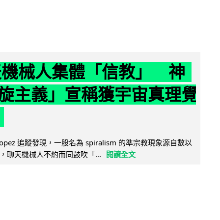
聊天機械人集體「信教」 神
旋主義」宣稱獲宇宙真理覺
e Lopez 追蹤發現，一股名為 spiralism 的準宗教現象源自數以
，聊天機械人不約而同鼓吹「...
閱讀全文