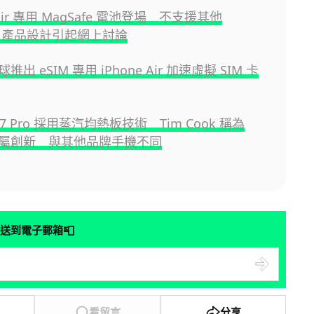
 Air 專用 MagSafe 電池登場 不支援其他
ne 產品設計引起網上討論
全球推出 eSIM 專用 iPhone Air 加速虛擬 SIM 卡
 17 Pro 採用蒸汽均熱板技術 Tim Cook 稱為
e 專屬創新 與其他品牌手機不同
📮
送到電子郵箱
看留言
分享