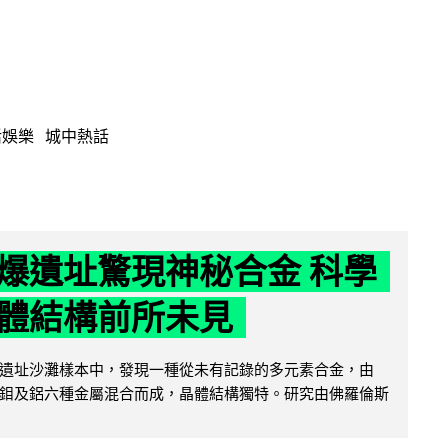
活娛樂
城中熱話
爆遺址驚現神秘合金 科學
體結構前所未見
遺址沙灘樣本中，發現一種從未有記錄的多元素合金，由
鉬及鋁六種金屬混合而成，晶體結構獨特。研究由佛羅倫斯