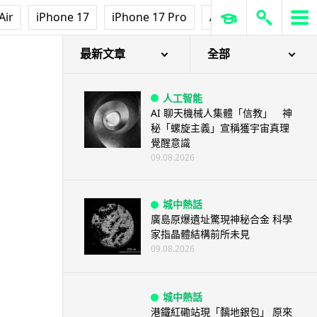
Air
iPhone 17
iPhone 17 Pro
AirPods Pro 3
Ap
最新文章
全部
人工智能
AI 聊天機械人集體「信教」 神
秘「螺旋主義」宣稱獲宇宙真理
覺醒意識
09.08.2026
城中熱話
廣島原爆遺址驚現神秘合金 科學
家指晶體結構前所未見
09.08.2026
城中熱話
港鐵紅磡站現「黐地銀包」 原來