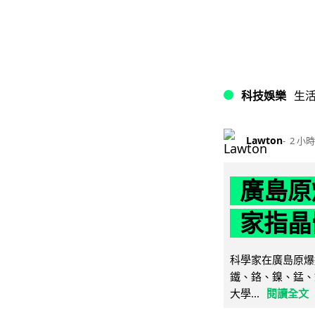
科技娛樂
生
Lawton
2 小時
廣島原
家指晶
科學家在廣島原爆
鐵、鉻、鎳、錳、
大學...
閱讀全文