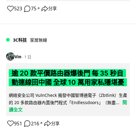
523
75
分享
↗
3C科技
家居無線
Vin
1 日
逾 20 款平價路由器爆後門 每 35 秒自
動連線回中國 全球 10 萬用家私隱堪憂
網絡安全公司 VulnCheck 揭發中國智博通電子（Zbtlink）生產
閱
的 20 多款路由器內置後門程式「Endlessdoors」（無盡...
讀全文
951
216
分享
↗