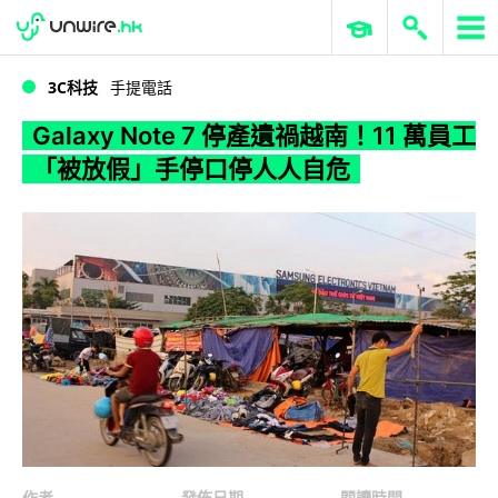
WWDC 2026
GenAI 與雲端科技專區
ERP 與商業 AI
Galaxy Note 7 停產遺禍越南！11 萬員工「被放假」手停口停人人自危
3C科技
手提電話
Galaxy Note 7 停產遺禍越南！11 萬員工
「被放假」手停口停人人自危
作者
發佈日期
閱讀時間