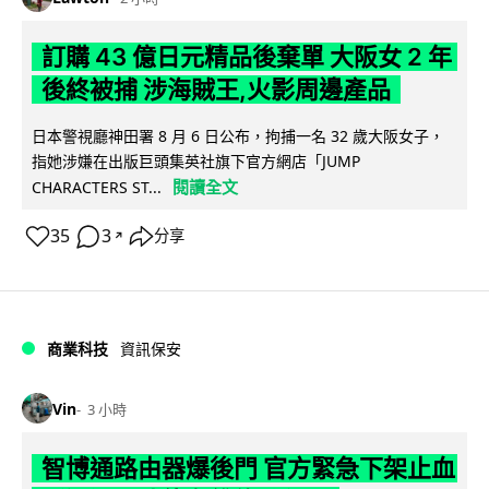
訂購 43 億日元精品後棄單 大阪女 2 年
後終被捕 涉海賊王,火影周邊產品
日本警視廳神田署 8 月 6 日公布，拘捕一名 32 歲大阪女子，
指她涉嫌在出版巨頭集英社旗下官方網店「JUMP
閱讀全文
CHARACTERS ST...
35
3
分享
↗
商業科技
資訊保安
Vin
3 小時
智博通路由器爆後門 官方緊急下架止血