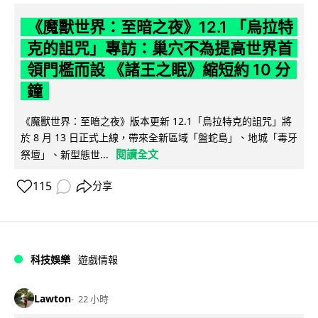
《魔獸世界：至暗之夜》12.1 「烏拉特
克的詛咒」專訪：巢穴不為提高世界首
領門檻而設 《諸王之眠》縮短約 10 分
鐘
《魔獸世界：至暗之夜》版本更新 12.1「烏拉特克的詛咒」將
於 8 月 13 日正式上線，帶來全新區域「盤蛇島」、地城「毒牙
閱讀全文
祭壇」、新型態世...
115
分享
科技娛樂
遊戲情報
Lawton
22 小時