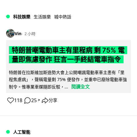
科技娛樂
生活娛樂
城中熱話
Vin
2 小時
特朗普嘲電動車主有里程病 剩 75% 電
量即焦慮發作 狂言一手終結電車指令
特朗普在拉斯維加斯造勢大會上公開嘲諷電動車車主患有「里
程焦慮病」，聲稱電量剩 75% 便發作，並重申已廢除電動車強
閱讀全文
制令。惟專業車媒隨即反駁，...
118
25
分享
↗
人工智能