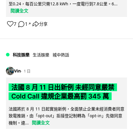
至0.24，每百公里只需12.8 kWh，一度電行到7.8公里。6...
閱讀全文
7
1
分享
↗
科技娛樂
生活娛樂
城中熱話
Vin
1 日
法國 8 月 11 日出新例 未經同意嚴禁
Cold Call 違規企業最高罰 345 萬
法國將於 8 月 11 日起實施新例，全面禁止企業未經消費者同意
致電推銷，由「opt-out」拒接登記制轉為「opt-in」先徵同意
閱讀全文
機制。違...