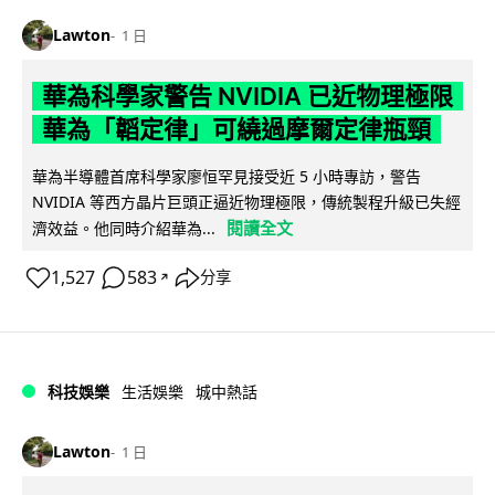
Lawton
1 日
華為科學家警告 NVIDIA 已近物理極限
華為「韜定律」可繞過摩爾定律瓶頸
華為半導體首席科學家廖恒罕見接受近 5 小時專訪，警告
NVIDIA 等西方晶片巨頭正逼近物理極限，傳統製程升級已失經
閱讀全文
濟效益。他同時介紹華為...
1,527
583
分享
↗
科技娛樂
生活娛樂
城中熱話
Lawton
1 日