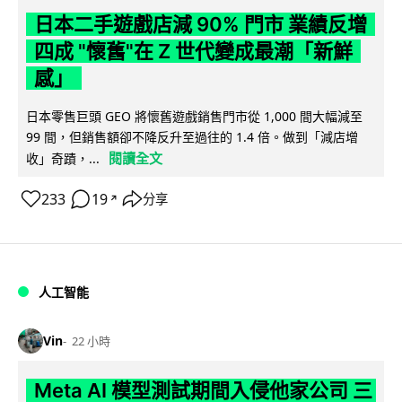
日本二手遊戲店減 90% 門市 業績反增
四成 "懷舊"在 Z 世代變成最潮「新鮮
感」
日本零售巨頭 GEO 將懷舊遊戲銷售門市從 1,000 間大幅減至
99 間，但銷售額卻不降反升至過往的 1.4 倍。做到「減店增
閱讀全文
收」奇蹟，...
233
19
分享
↗
人工智能
Vin
22 小時
Meta AI 模型測試期間入侵他家公司 三