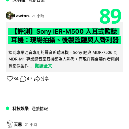
89
Lawton
21 小時
【評測】Sony IER-M500 入耳式監聽
耳機：現場拍攝、後製監聽與人聲利器
談到專業混音專用的聲音監聽耳機，Sony 經典 MDR-7506 到
MDR-M1 專業錄音室耳機都為人熟悉。而現在舞台製作者與創
閱讀全文
意影像製作...
34
4
分享
↗
科技娛樂
遊戲情報
天恩
21 小時