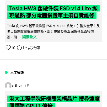
Tesla HW3 舊硬件裝 FSD v14 Lite 頻
現過熱 部分電腦損毀車主須自費維修
Tesla 向 HW3 舊車款推送 FSD v14 Lite 系統，引發大量車主反
映自動駕駛電腦嚴重過熱，部分更觸發高溫保護甚至直接燒
閱讀全文
毀，須...
10
1
分享
↗
人工智能
arthur
1 日
港大工程學院研極簡架構晶片 搜尋速度
勝標準 CPU 1 億倍