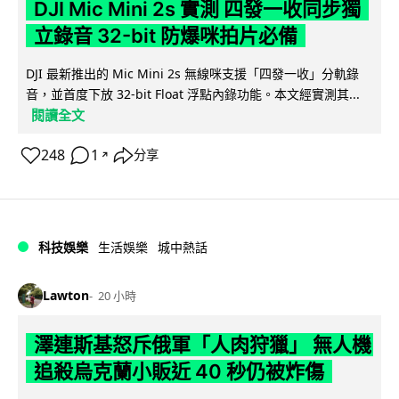
DJI Mic Mini 2s 實測 四發一收同步獨
立錄音 32-bit 防爆咪拍片必備
DJI 最新推出的 Mic Mini 2s 無線咪支援「四發一收」分軌錄
音，並首度下放 32-bit Float 浮點內錄功能。本文經實測其...
閱讀全文
248
1
分享
↗
科技娛樂
生活娛樂
城中熱話
Lawton
20 小時
澤連斯基怒斥俄軍「人肉狩獵」 無人機
追殺烏克蘭小販近 40 秒仍被炸傷