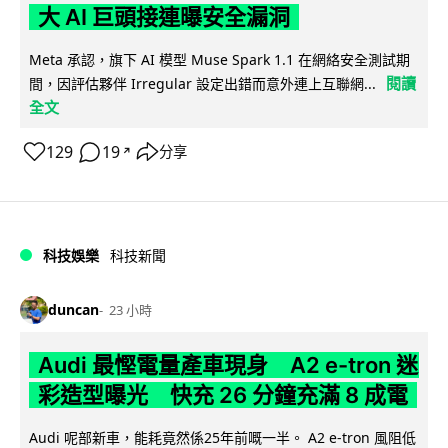
大 AI 巨頭接連曝安全漏洞
Meta 承認，旗下 AI 模型 Muse Spark 1.1 在網絡安全測試期
閱讀
間，因評估夥伴 Irregular 設定出錯而意外連上互聯網...
全文
129
19
分享
↗
科技娛樂
科技新聞
duncan
23 小時
Audi 最慳電量產車現身 A2 e-tron 迷
彩造型曝光 快充 26 分鐘充滿 8 成電
Audi 呢部新車，能耗竟然係25年前嘅一半。 A2 e-tron 風阻低