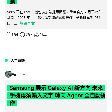
戲
Sony 已在 PS5 主機包裝加貼提示貼紙，重申官方 7 月已公布
計劃：2028 年 1 月起停產新遊戲實體光碟。分析師預期 PS6
閱讀全文
因此...
164
76
分享
↗
人工智能
Vin
1 日
Samsung 展示 Galaxy AI 新方向 未來
手機毋須輸入文字 轉向 Agent 全自動操
作