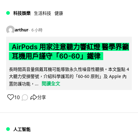
科技娛樂
生活科技
健康
arthur
6 小時
AirPods 用家注意聽力響紅燈 醫學界籲
耳機用戶謹守「60-60」鐵律
長時間高音量佩戴耳機可能導致永久性噪音性聽損。本文盤點 4
大聽力受損警號，介紹科學護耳的「60-60 原則」及 Apple 內
閱讀全文
置防護功能，...
10
分享
人工智能