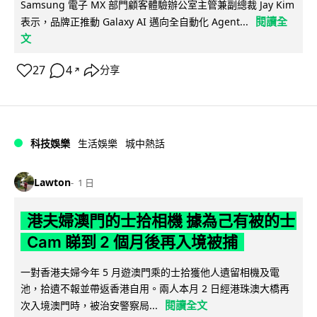
Samsung 電子 MX 部門顧客體驗辦公室主管兼副總裁 Jay Kim
閱讀全
表示，品牌正推動 Galaxy AI 邁向全自動化 Agent...
文
27
4
分享
↗
科技娛樂
生活娛樂
城中熱話
Lawton
1 日
港夫婦澳門的士拾相機 據為己有被的士
Cam 睇到 2 個月後再入境被捕
一對香港夫婦今年 5 月遊澳門乘的士拾獲他人遺留相機及電
池，拾遺不報並帶返香港自用。兩人本月 2 日經港珠澳大橋再
閱讀全文
次入境澳門時，被治安警察局...