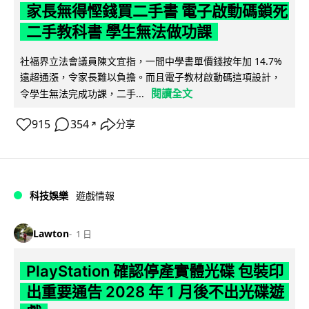
家長無得慳錢買二手書 電子啟動碼鎖死
二手教科書 學生無法做功課
社福界立法會議員陳文宜指，一間中學書單價錢按年加 14.7%
遠超通漲，令家長難以負擔。而且電子教材啟動碼這項設計，
閱讀全文
令學生無法完成功課，二手...
915
354
分享
↗
科技娛樂
遊戲情報
Lawton
1 日
PlayStation 確認停產實體光碟 包裝印
出重要通告 2028 年 1 月後不出光碟遊