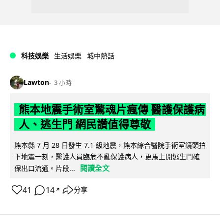
科技娛樂
生活娛樂
城中熱話
Lawton
3 小時
熊本地震手術室驚魂片瘋傳 醫護保護病
人、逃生門 網民讚值得尊敬
熊本縣 7 月 28 日發生 7.1 級地震，熊本綜合醫院手術室鏡頭拍
下地震一刻，醫護人員臨危不亂保護病人，更馬上開逃生門確
閱讀全文
保出口流通。片段...
41
14
分享
↗