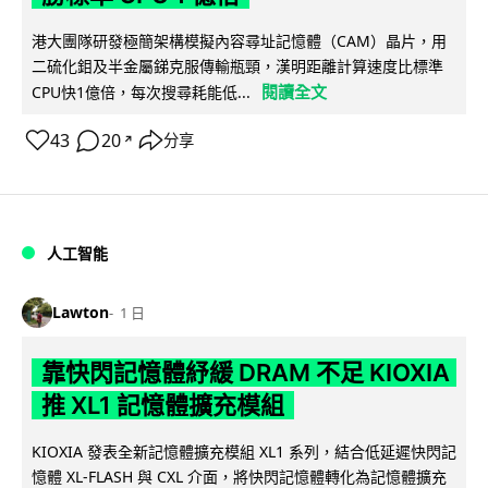
港大團隊研發極簡架構模擬內容尋址記憶體（CAM）晶片，用
二硫化鉬及半金屬銻克服傳輸瓶頸，漢明距離計算速度比標準
閱讀全文
CPU快1億倍，每次搜尋耗能低...
43
20
分享
↗
人工智能
Lawton
1 日
靠快閃記憶體紓緩 DRAM 不足 KIOXIA
推 XL1 記憶體擴充模組
KIOXIA 發表全新記憶體擴充模組 XL1 系列，結合低延遲快閃記
憶體 XL-FLASH 與 CXL 介面，將快閃記憶體轉化為記憶體擴充