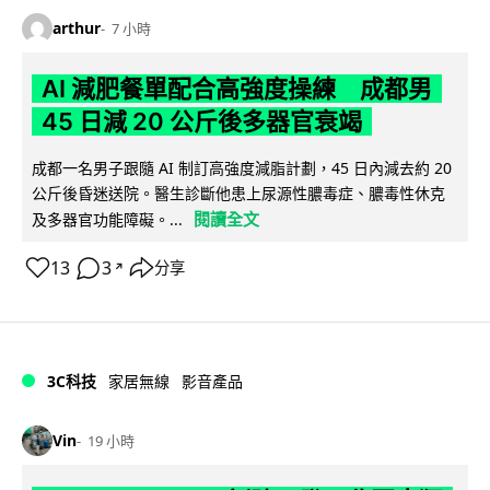
arthur
7 小時
AI 減肥餐單配合高強度操練 成都男
45 日減 20 公斤後多器官衰竭
成都一名男子跟隨 AI 制訂高強度減脂計劃，45 日內減去約 20
公斤後昏迷送院。醫生診斷他患上尿源性膿毒症、膿毒性休克
閱讀全文
及多器官功能障礙。...
13
3
分享
↗
3C科技
家居無線
影音產品
Vin
19 小時