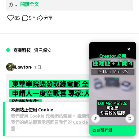
閱讀全文
方...
85
5
分享
↗
×
商業科技
資訊保安
Lawton
1 日
東華學院誤發取錄電郵 全數 11,139 名
申請人一度空歡喜 專家:人為疏忽+系統
防護缺失
本網站正使用 Cookie
東華學院今日（5 日）大學聯招放榜之際，因人為疏忽向全數
我們使用 Cookie 改善網站體驗。 繼續使用
🎵
⛶
我們的網站即表示您同意我們的
Cookie 政
11,139 名課程申請人錯誤發出取錄通知電郵，令大批考生一度
策
。
閱讀全文
以為獲得學位取錄，事...
📖 詳細評測
→