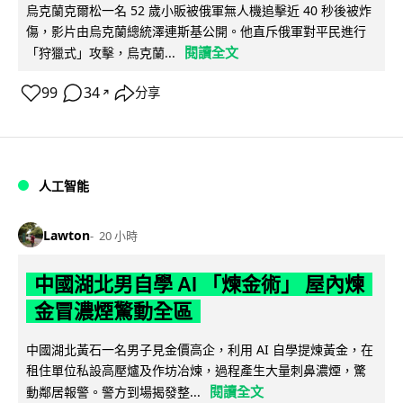
烏克蘭克爾松一名 52 歲小販被俄軍無人機追擊近 40 秒後被炸
傷，影片由烏克蘭總統澤連斯基公開。他直斥俄軍對平民進行
閱讀全文
「狩獵式」攻擊，烏克蘭...
99
34
分享
↗
人工智能
Lawton
20 小時
中國湖北男自學 AI 「煉金術」 屋內煉
金冒濃煙驚動全區
中國湖北黃石一名男子見金價高企，利用 AI 自學提煉黃金，在
租住單位私設高壓爐及作坊冶煉，過程產生大量刺鼻濃煙，驚
閱讀全文
動鄰居報警。警方到場揭發整...