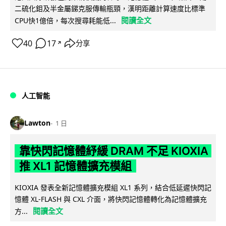
二硫化鉬及半金屬銻克服傳輸瓶頸，漢明距離計算速度比標準
閱讀全文
CPU快1億倍，每次搜尋耗能低...
40
17
分享
↗
人工智能
Lawton
1 日
靠快閃記憶體紓緩 DRAM 不足 KIOXIA
推 XL1 記憶體擴充模組
KIOXIA 發表全新記憶體擴充模組 XL1 系列，結合低延遲快閃記
憶體 XL-FLASH 與 CXL 介面，將快閃記憶體轉化為記憶體擴充
閱讀全文
方...