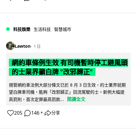
科技娛樂
生活科技
智慧城市
Lawton
1 日
網約車條例生效 有司機暫時停工避風頭
的士業界籲白牌 "改邪歸正"
規管網約車法例大部分條文已於 8 月 3 日生效，的士業界就期
望白牌車司機，能夠「改邪歸正」回流駕駛的士。新例大幅提
閱讀全文
高罰則，首次定罪最高罰款...
205
146
分享
↗