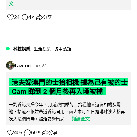
文
24
4
分享
↗
科技娛樂
生活娛樂
城中熱話
Lawton
14 小時
港夫婦澳門的士拾相機 據為己有被的士
Cam 睇到 2 個月後再入境被捕
一對香港夫婦今年 5 月遊澳門乘的士拾獲他人遺留相機及電
池，拾遺不報並帶返香港自用。兩人本月 2 日經港珠澳大橋再
閱讀全文
次入境澳門時，被治安警察局...
405
60
分享
↗