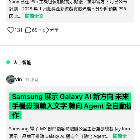
Sony 已在 PS5 主機包裝加貼提示貼紙，重申官方 7 月已公布
計劃：2028 年 1 月起停產新遊戲實體光碟。分析師預期 PS6
閱讀全文
因此...
131
65
分享
↗
人工智能
Vin
14 小時
Samsung 展示 Galaxy AI 新方向 未來
手機毋須輸入文字 轉向 Agent 全自動操
作
Samsung 電子 MX 部門顧客體驗辦公室主管兼副總裁 Jay Kim
閱讀全
表示，品牌正推動 Galaxy AI 邁向全自動化 Agent...