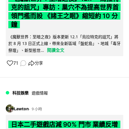
克的詛咒」專訪：巢穴不為提高世界首
領門檻而設 《諸王之眠》縮短約 10 分
鐘
《魔獸世界：至暗之夜》版本更新 12.1「烏拉特克的詛咒」將
於 8 月 13 日正式上線，帶來全新區域「盤蛇島」、地城「毒牙
閱讀全文
祭壇」、新型態世...
71
分享
科技娛樂
遊戲情報
Lawton
9 小時
日本二手遊戲店減 90% 門市 業績反增