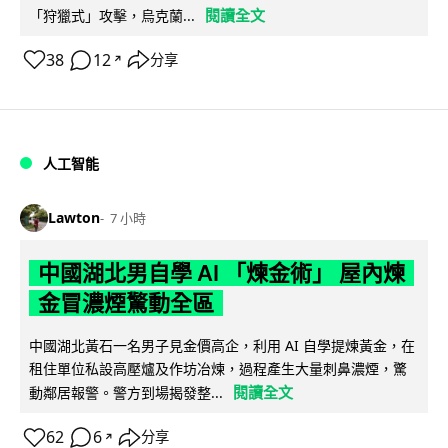
閱讀全文
「狩獵式」攻擊，烏克蘭...
38
12
分享
↗
人工智能
Lawton
7 小時
中國湖北男自學 AI 「煉金術」 屋內煉
金冒濃煙驚動全區
中國湖北黃石一名男子見金價高企，利用 AI 自學提煉黃金，在
租住單位私設高壓爐及作坊冶煉，過程產生大量刺鼻濃煙，驚
閱讀全文
動鄰居報警。警方到場揭發整...
62
6
分享
↗