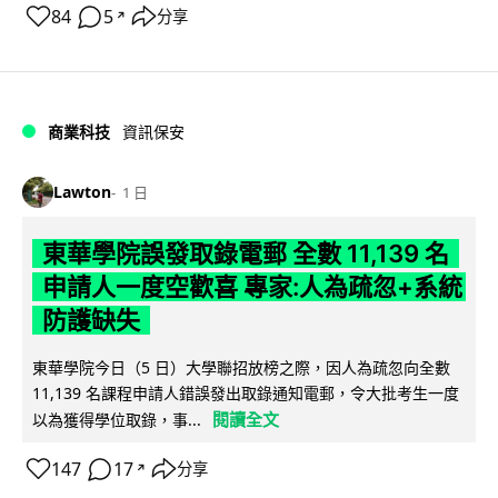
84
5
分享
↗
商業科技
資訊保安
Lawton
1 日
東華學院誤發取錄電郵 全數 11,139 名
申請人一度空歡喜 專家:人為疏忽+系統
防護缺失
東華學院今日（5 日）大學聯招放榜之際，因人為疏忽向全數
11,139 名課程申請人錯誤發出取錄通知電郵，令大批考生一度
閱讀全文
以為獲得學位取錄，事...
147
17
分享
↗