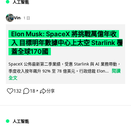
人工智能
Vin
1 日
Elon Musk: SpaceX 將挑戰萬億年收
入 目標明年數據中心上太空 Starlink 覆
蓋全球170國
SpaceX 公佈最新第二季業績，受惠 Starlink 與 AI 業務帶動，
閱讀
季度收入按年飆升 92% 至 78 億美元。行政總裁 Elon...
全文
132
18
分享
↗
人工智能