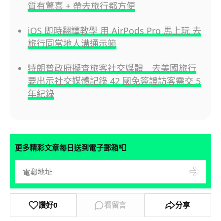
質有驚喜 + 帶去旅行都方便
iOS 即時翻譯教學 用 AirPods Pro 馬上玩 去
旅行同當地人溝通示範
特朗普政府擬查旅客社交媒體 去美國旅行
要出示社交媒體記錄 42 國免簽證訪客需交 5
年紀錄
📮
更多精彩文章每日送到電子郵箱
讚好
0
看留言
分享