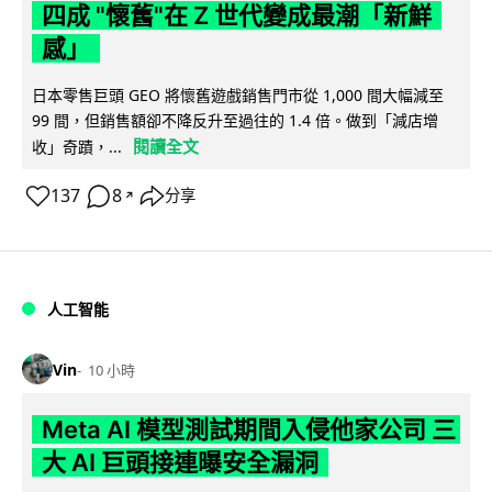
四成 "懷舊"在 Z 世代變成最潮「新鮮
感」
日本零售巨頭 GEO 將懷舊遊戲銷售門市從 1,000 間大幅減至
99 間，但銷售額卻不降反升至過往的 1.4 倍。做到「減店增
閱讀全文
收」奇蹟，...
137
8
分享
↗
人工智能
Vin
10 小時
Meta AI 模型測試期間入侵他家公司 三
大 AI 巨頭接連曝安全漏洞