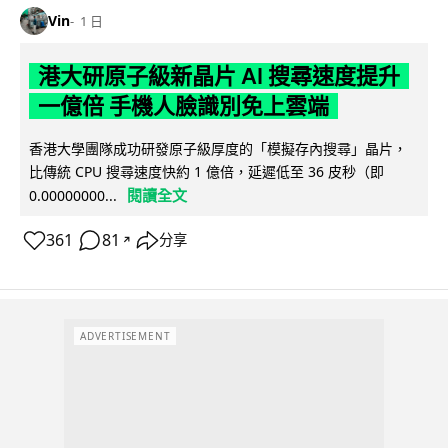
Vin
1 日
港大研原子級新晶片 AI 搜尋速度提升
一億倍 手機人臉識別免上雲端
香港大學團隊成功研發原子級厚度的「模擬存內搜尋」晶片，
比傳統 CPU 搜尋速度快約 1 億倍，延遲低至 36 皮秒（即
閱讀全文
0.00000000...
361
81
分享
↗
ADVERTISEMENT