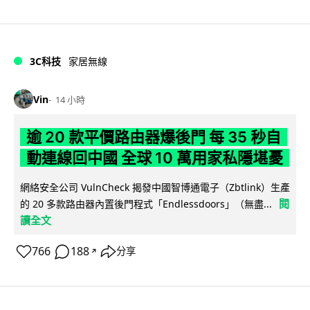
3C科技
家居無線
Vin
14 小時
逾 20 款平價路由器爆後門 每 35 秒自
動連線回中國 全球 10 萬用家私隱堪憂
網絡安全公司 VulnCheck 揭發中國智博通電子（Zbtlink）生產
閱
的 20 多款路由器內置後門程式「Endlessdoors」（無盡...
讀全文
766
188
分享
↗