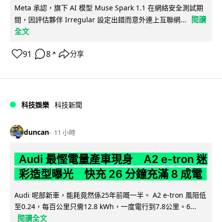
Meta 承認，旗下 AI 模型 Muse Spark 1.1 在網絡安全測試期
閱讀
間，因評估夥伴 Irregular 設定出錯而意外連上互聯網...
全文
91
8
分享
↗
科技娛樂
科技新聞
duncan
11 小時
Audi 最慳電量產車現身 A2 e-tron 迷
彩造型曝光 快充 26 分鐘充滿 8 成電
Audi 呢部新車，能耗竟然係25年前嘅一半。 A2 e-tron 風阻低
至0.24，每百公里只需12.8 kWh，一度電行到7.8公里。6...
閱讀全文