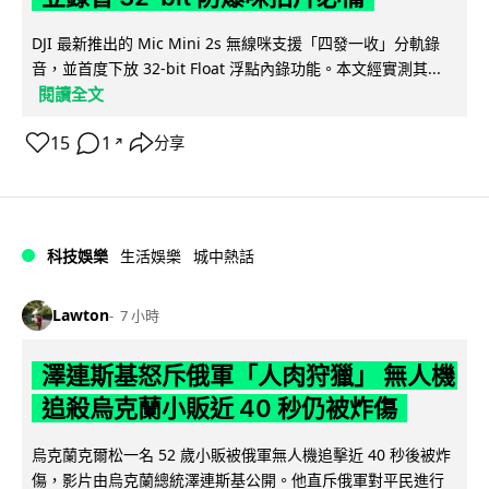
DJI 最新推出的 Mic Mini 2s 無線咪支援「四發一收」分軌錄
音，並首度下放 32-bit Float 浮點內錄功能。本文經實測其...
閱讀全文
15
1
分享
↗
科技娛樂
生活娛樂
城中熱話
Lawton
7 小時
澤連斯基怒斥俄軍「人肉狩獵」 無人機
追殺烏克蘭小販近 40 秒仍被炸傷
烏克蘭克爾松一名 52 歲小販被俄軍無人機追擊近 40 秒後被炸
傷，影片由烏克蘭總統澤連斯基公開。他直斥俄軍對平民進行