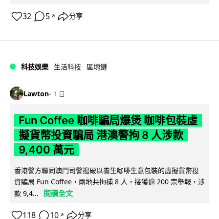
32
5
分享
↗
科技娛樂
生活科技
區塊鏈
Lawton
1 日
Fun Coffee 咖啡騙局爆煲 咖啡包裝虛
擬貨幣投資騙局 港澳警拘 8 人涉款
9,400 萬元
香港警方聯同澳門司警搗破以養生咖啡生意包裝的虛擬貨幣投
資騙局 Fun Coffee，兩地共拘捕 8 人，接獲逾 200 宗舉報，涉
閱讀全文
款 9,4...
118
10
分享
↗