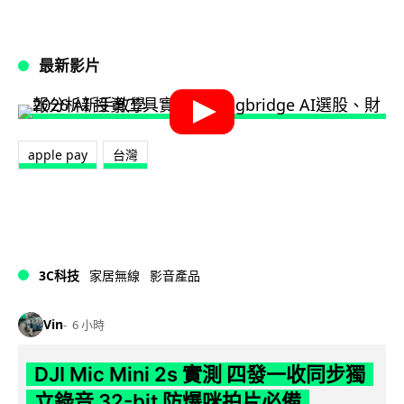
最新影片
apple pay
台灣
3C科技
家居無線
影音產品
Vin
6 小時
DJI Mic Mini 2s 實測 四發一收同步獨
立錄音 32-bit 防爆咪拍片必備