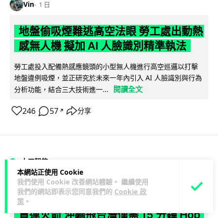
Vin
1 日
地盤偷吸煙難逃高空法眼 勞工處出動熱
感無人機 擬加 AI 人臉識別精準執法
勞工處投入配備熱感應鏡頭的小型無人機進行高空巡邏以打擊
地盤違例吸煙，並正研究於未來一年內引入 AI 人臉識別與行為
閱讀全文
分析功能，結合三大技術進一...
246
57
分享
↗
人工智能
本網站正使用 Cookie
我們使用 Cookie 改善網站體驗。 繼續使用
Lawton
1 日
我們的網站即表示您同意我們的
Cookie 政
策
。
貨運火箭 沖繩飛台灣僅需 15 分鐘 Hop