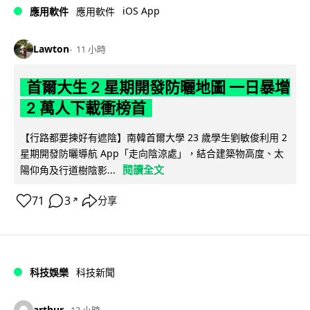
iOS App
應用軟件
應用軟件
Lawton
11 小時
首爾大生 2 星期開發防曬地圖 一日暴增
2 萬人下載衝榜首
【行路都要揀好有遮陰】南韓首爾大學 23 歲學生劉敏俊利用 2
星期開發防曬導航 App「走向陰涼處」，結合建築物高度、太
閱讀全文
陽仰角及行道樹陰影...
71
3
分享
↗
科技娛樂
科技新聞
arthur