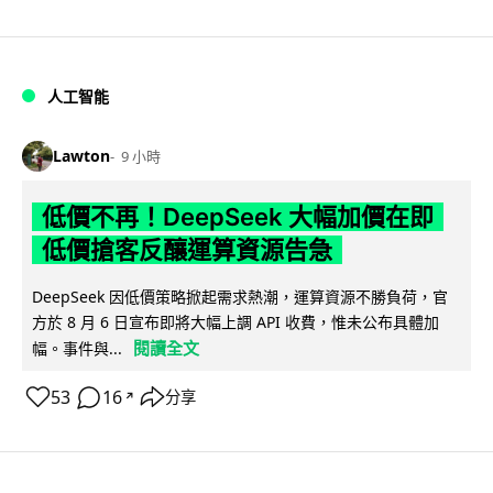
人工智能
Lawton
9 小時
低價不再！DeepSeek 大幅加價在即
低價搶客反釀運算資源告急
DeepSeek 因低價策略掀起需求熱潮，運算資源不勝負荷，官
方於 8 月 6 日宣布即將大幅上調 API 收費，惟未公布具體加
閱讀全文
幅。事件與...
53
16
分享
↗