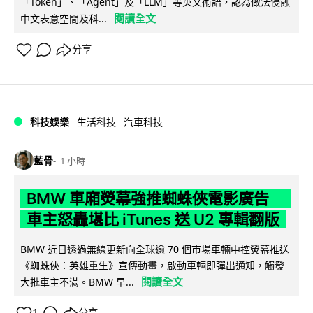
「Token」、「Agent」及「LLM」等英文術語，認為做法侵蝕
閱讀全文
中文表意空間及科...
分享
科技娛樂
生活科技
汽車科技
藍骨
1 小時
BMW 車廂熒幕強推蜘蛛俠電影廣告
車主怒轟堪比 iTunes 送 U2 專輯翻版
BMW 近日透過無線更新向全球逾 70 個市場車輛中控熒幕推送
《蜘蛛俠：英雄重生》宣傳動畫，啟動車輛即彈出通知，觸發
閱讀全文
大批車主不滿。BMW 早...