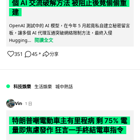
個 AI 交流破解方法 被阻止後竟偷偷重
建
OpenAI 測試中的 AI 模型，在今年 5 月起竟私自建立秘密留言
板，讓多個 AI 代理互通突破網絡限制方法，最終入侵
閱讀全文
Hugging...
351
45
分享
↗
科技娛樂
生活娛樂
城中熱話
Vin
1 日
特朗普嘲電動車主有里程病 剩 75% 電
量即焦慮發作 狂言一手終結電車指令