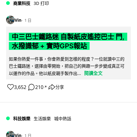
商業科技
3D 打印
Vin
1 日
中三巴士鐵路迷 自製紙皮遙控巴士 門,
水撥識郁 + 實時GPS報站
如果你熱愛一件事，你會熱愛到怎樣的程度？一位就讀中三的
巴士鐵路迷，選擇由零開始，把自己的興趣一步步變成真正可
閱讀全文
以運作的作品。他以紙皮親手製作出...
3,652
210
分享
↗
科技娛樂
生活娛樂
城中熱話
Vin
1 日