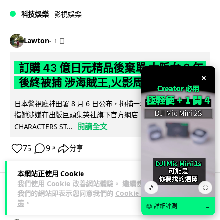
科技娛樂
影視娛樂
Lawton
1 日
訂購 43 億日元精品後棄單 大阪女 2 年
×
後終被捕 涉海賊王,火影周邊產品
日本警視廳神田署 8 月 6 日公布，拘捕一名 32 歲大阪女子，
指她涉嫌在出版巨頭集英社旗下官方網店「JUMP
閱讀全文
CHARACTERS ST...
75
9
分享
↗
本網站正使用 Cookie
我們使用 Cookie 改善網站體驗。 繼續使用
🎵
⛶
我們的網站即表示您同意我們的
Cookie 政
商業科技
資訊保安
策
。
📖 詳細評測
→