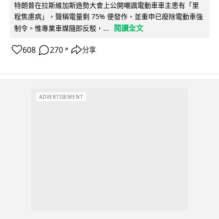
特朗普在拉斯維加斯造勢大會上公開嘲諷電動車車主患有「里
程焦慮病」，聲稱電量剩 75% 便發作，並重申已廢除電動車強
閱讀全文
制令。惟專業車媒隨即反駁，...
608
270
分享
↗
ADVERTISEMENT