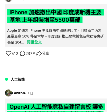
iPhone 加速撤出中國 印度成新機主要
基地 上年組裝增至5500萬部
Apple 加速將 iPhone 生產線由中國轉往印度，目標兩年內將
產量最高 50% 移至當地。印度政府推出關稅豁免及稅務優惠延
閱讀全文
長至 204...
512
237
分享
↗
人工智能
Lawton
1 日
OpenAI 人工智能竟私自建留言板 讓多