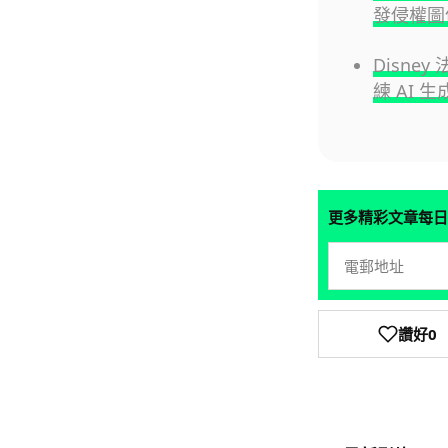
發侵權圖
Disney
練 AI 
更多精彩文章每日
讚好
0