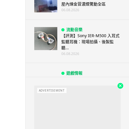
屋內煉金冒濃煙驚動全區
06.08.2026
流動音樂
【評測】Sony IER-M500 入耳式
監聽耳機：現場拍攝、後製監
聽...
06.08.2026
遊戲情報
《魔獸世界：至暗之夜》12.1
「烏拉特克的詛咒」專訪：巢穴
不為提高世...
ADVERTISEMENT
06.08.2026
遊戲情報
日本二手遊戲店減 90% 門市 業
績反增四成 “懷...