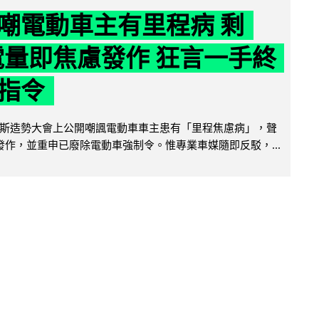
嘲電動車主有里程病 剩
 電量即焦慮發作 狂言一手終
指令
斯造勢大會上公開嘲諷電動車車主患有「里程焦慮病」，聲
便發作，並重申已廢除電動車強制令。惟專業車媒隨即反駁，...