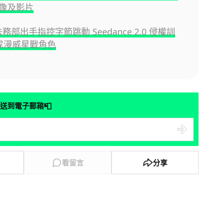
像及影片
 法務部出手指控字節跳動 Seedance 2.0 侵權訓
生成漫威星戰角色
📮
送到電子郵箱
看留言
分享