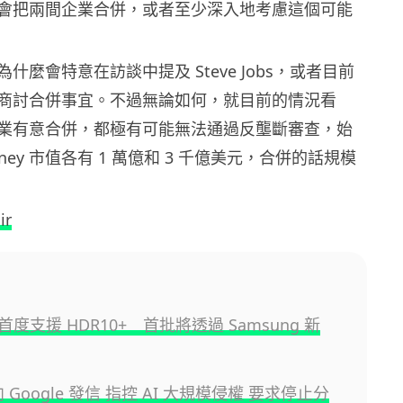
會把兩間企業合併，或者至少深入地考慮這個可能
什麼會特意在訪談中提及 Steve Jobs，或者目前
商討合併事宜。不過無論如何，就目前的情況看
業有意合併，都極有可能無法通過反壟斷審查，始
Disney 市值各有 1 萬億和 3 千億美元，合併的話規模
ir
+ 首度支援 HDR10+ 首批將透過 Samsung 新
 向 Google 發信 指控 AI 大規模侵權 要求停止分