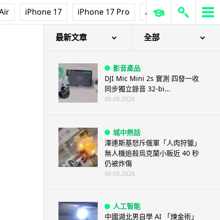
Air
iPhone 17
iPhone 17 Pro
AirPods Pro 3
Ap
最新文章
全部
影音產品
DJI Mic Mini 2s 實測 四發一收
同步獨立錄音 32-bi...
06.08.2026
城中熱話
澤連斯基怒斥俄軍「人肉狩獵」
無人機追殺烏克蘭小販近 40 秒
仍被炸傷
06.08.2026
人工智能
中國湖北男自學 AI 「煉金術」