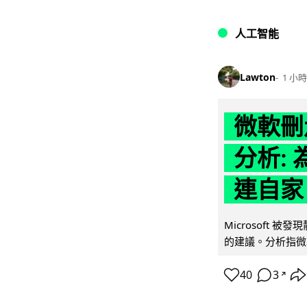
人工智能
Lawton
1 小時
微軟刪走
分析: 
連自家 
Microsoft 
的建議。分析指微軟同
40
3
↗