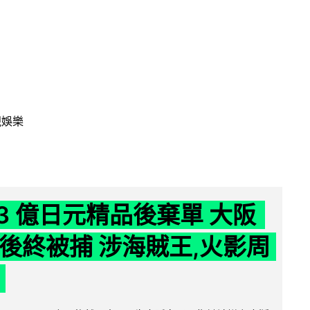
視娛樂
43 億日元精品後棄單 大阪
 年後終被捕 涉海賊王,火影周