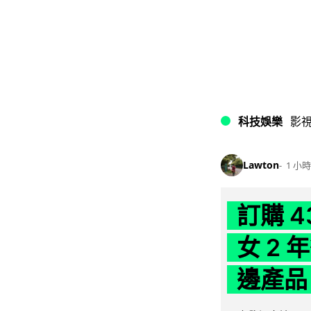
科技娛樂
影
Lawton
1 小時
訂購 
女 2
邊產品