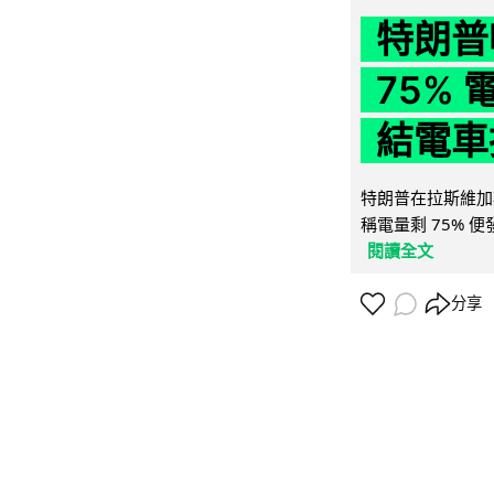
特朗普
75%
結電車
特朗普在拉斯維加
稱電量剩 75% 
閱讀全文
分享