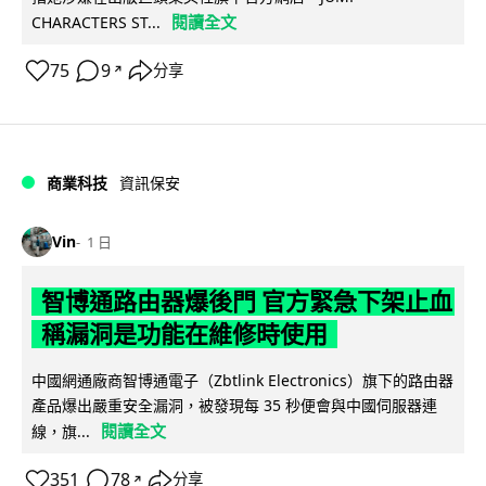
閱讀全文
CHARACTERS ST...
75
9
分享
↗
商業科技
資訊保安
Vin
1 日
智博通路由器爆後門 官方緊急下架止血
稱漏洞是功能在維修時使用
中國網通廠商智博通電子（Zbtlink Electronics）旗下的路由器
產品爆出嚴重安全漏洞，被發現每 35 秒便會與中國伺服器連
閱讀全文
線，旗...
351
78
分享
↗