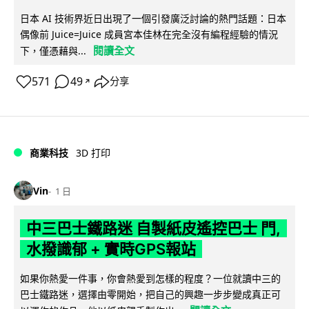
日本 AI 技術界近日出現了一個引發廣泛討論的熱門話題：日本
偶像前 Juice=Juice 成員宮本佳林在完全沒有編程經驗的情況
閱讀全文
下，僅憑藉與...
571
49
分享
↗
商業科技
3D 打印
Vin
1 日
中三巴士鐵路迷 自製紙皮遙控巴士 門,
水撥識郁 + 實時GPS報站
如果你熱愛一件事，你會熱愛到怎樣的程度？一位就讀中三的
巴士鐵路迷，選擇由零開始，把自己的興趣一步步變成真正可