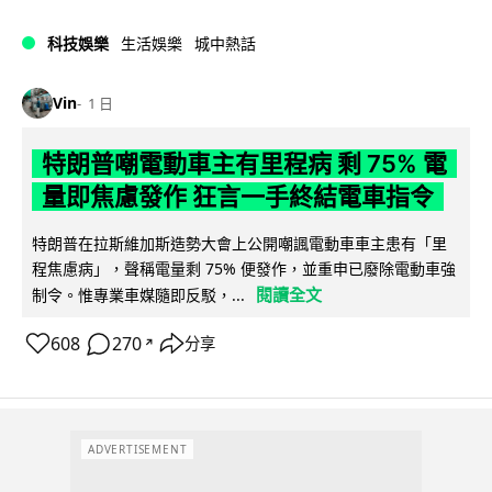
科技娛樂
生活娛樂
城中熱話
Vin
1 日
特朗普嘲電動車主有里程病 剩 75% 電
量即焦慮發作 狂言一手終結電車指令
特朗普在拉斯維加斯造勢大會上公開嘲諷電動車車主患有「里
程焦慮病」，聲稱電量剩 75% 便發作，並重申已廢除電動車強
閱讀全文
制令。惟專業車媒隨即反駁，...
608
270
分享
↗
ADVERTISEMENT