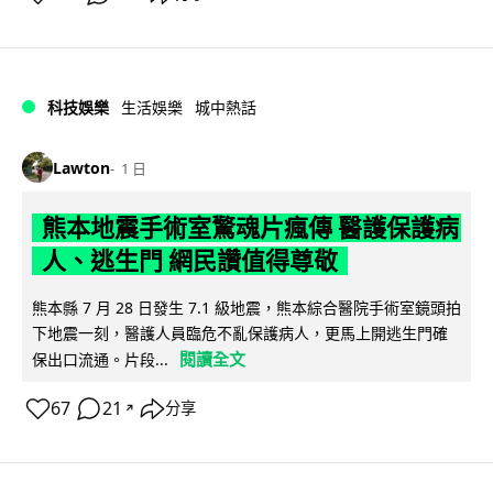
科技娛樂
生活娛樂
城中熱話
Lawton
1 日
熊本地震手術室驚魂片瘋傳 醫護保護病
人、逃生門 網民讚值得尊敬
熊本縣 7 月 28 日發生 7.1 級地震，熊本綜合醫院手術室鏡頭拍
下地震一刻，醫護人員臨危不亂保護病人，更馬上開逃生門確
閱讀全文
保出口流通。片段...
67
21
分享
↗