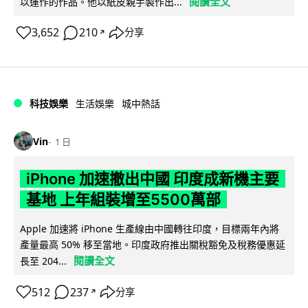
閱讀全文
以運作的作品。他以紙皮親手製作出...
3,652
210
分享
↗
科技娛樂
生活娛樂
城中熱話
Vin
1 日
iPhone 加速撤出中國 印度成新機主要
基地 上年組裝增至5500萬部
Apple 加速將 iPhone 生產線由中國轉往印度，目標兩年內將
產量最高 50% 移至當地。印度政府推出關稅豁免及稅務優惠延
閱讀全文
長至 204...
512
237
分享
↗