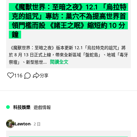
《魔獸世界：至暗之夜》12.1 「烏拉特
克的詛咒」專訪：巢穴不為提高世界首
領門檻而設 《諸王之眠》縮短約 10 分
鐘
《魔獸世界：至暗之夜》版本更新 12.1「烏拉特克的詛咒」將
於 8 月 13 日正式上線，帶來全新區域「盤蛇島」、地城「毒牙
閱讀全文
祭壇」、新型態世...
116
分享
科技娛樂
遊戲情報
Lawton
2 日