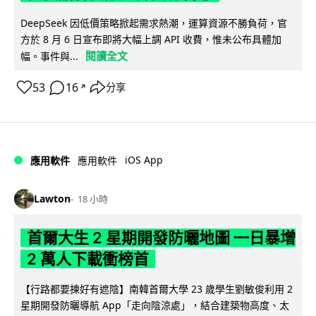
DeepSeek 因低價策略掀起需求熱潮，運算資源不勝負荷，官
方於 8 月 6 日宣布即將大幅上調 API 收費，惟未公布具體加
閱讀全文
幅。事件與...
53
16
分享
↗
iOS App
應用軟件
應用軟件
Lawton
18 小時
首爾大生 2 星期開發防曬地圖 一日暴增
2 萬人下載衝榜首
【行路都要揀好有遮陰】南韓首爾大學 23 歲學生劉敏俊利用 2
星期開發防曬導航 App「走向陰涼處」，結合建築物高度、太