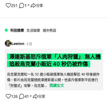
251
1
分享
↗
科技娛樂
生活娛樂
城中熱話
Lawton
2 日
澤連斯基怒斥俄軍「人肉狩獵」 無人機
追殺烏克蘭小販近 40 秒仍被炸傷
烏克蘭克爾松一名 52 歲小販被俄軍無人機追擊近 40 秒後被炸
傷，影片由烏克蘭總統澤連斯基公開。他直斥俄軍對平民進行
閱讀全文
「狩獵式」攻擊，烏克蘭...
126
41
分享
↗