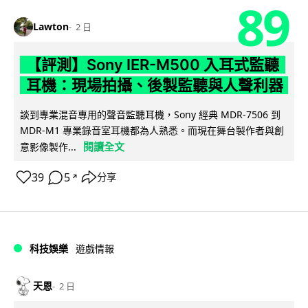
89
Lawton
2 日
【評測】Sony IER-M500 入耳式監聽
耳機：現場拍攝、後製監聽與人聲利器
談到專業混音專用的聲音監聽耳機，Sony 經典 MDR-7506 到
MDR-M1 專業錄音室耳機都為人熟悉。而現在舞台製作者與創
閱讀全文
意影像製作...
39
5
分享
↗
科技娛樂
遊戲情報
天恩
2 日