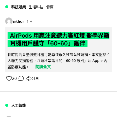
科技娛樂
生活科技
健康
arthur
1 日
AirPods 用家注意聽力響紅燈 醫學界籲
耳機用戶謹守「60-60」鐵律
長時間高音量佩戴耳機可能導致永久性噪音性聽損。本文盤點 4
大聽力受損警號，介紹科學護耳的「60-60 原則」及 Apple 內
閱讀全文
置防護功能，...
20
分享
人工智能