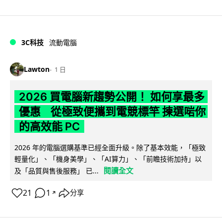
3C科技
流動電腦
Lawton
1 日
2026 買電腦新趨勢公開！ 如何享最多
優惠 從極致便攜到電競標竿 揀選啱你
的高效能 PC
2026 年的電腦選購基準已經全面升級。除了基本效能，「極致
輕量化」、「機身美學」、「AI算力」、「前瞻技術加持」以
閱讀全文
及「品質與售後服務」 已...
21
1
分享
↗