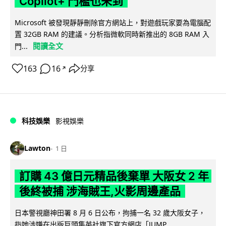
Copilot+ 門檻也未到
Microsoft 被發現靜靜刪除官方網站上，對遊戲玩家要為電腦配
置 32GB RAM 的建議。分析指微軟同時新推出的 8GB RAM 入
閱讀全文
門...
163
16
分享
↗
科技娛樂
影視娛樂
Lawton
1 日
訂購 43 億日元精品後棄單 大阪女 2 年
後終被捕 涉海賊王,火影周邊產品
日本警視廳神田署 8 月 6 日公布，拘捕一名 32 歲大阪女子，
指她涉嫌在出版巨頭集英社旗下官方網店「JUMP