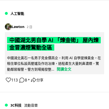
人工智能
Lawton
2 日
中國湖北男自學 AI 「煉金術」 屋內煉
金冒濃煙驚動全區
中國湖北黃石一名男子見金價高企，利用 AI 自學提煉黃金，在
租住單位私設高壓爐及作坊冶煉，過程產生大量刺鼻濃煙，驚
閱讀全文
動鄰居報警。警方到場揭發整...
113
8
分享
↗
3C科技
流動音樂