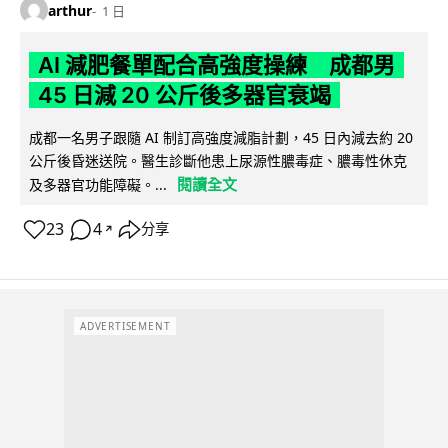
arthur
1 日
AI 減肥餐單配合高強度操練 成都男
45 日減 20 公斤後多器官衰竭
成都一名男子跟隨 AI 制訂高強度減脂計劃，45 日內減去約 20
公斤後昏迷送院。醫生診斷他患上尿源性膿毒症、膿毒性休克
閱讀全文
及多器官功能障礙。...
23
4
分享
↗
ADVERTISEMENT