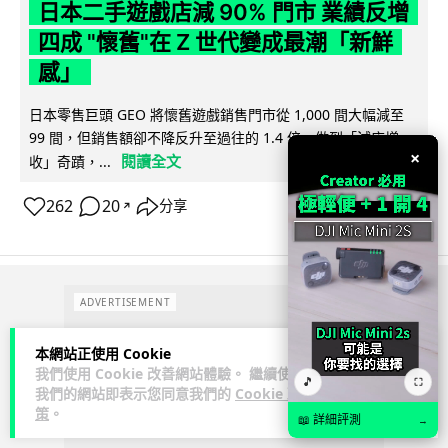
日本二手遊戲店減 90% 門市 業績反增
四成 "懷舊"在 Z 世代變成最潮「新鮮
感」
日本零售巨頭 GEO 將懷舊遊戲銷售門市從 1,000 間大幅減至
99 間，但銷售額卻不降反升至過往的 1.4 倍。做到「減店增
×
閱讀全文
收」奇蹟，...
262
20
分享
↗
ADVERTISEMENT
本網站正使用 Cookie
我們使用 Cookie 改善網站體驗。 繼續使用
🎵
⛶
我們的網站即表示您同意我們的
Cookie 政
策
。
📖 詳細評測
→