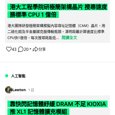
港大工程學院研極簡架構晶片 搜尋速度
勝標準 CPU 1 億倍
港大團隊研發極簡架構模擬內容尋址記憶體（CAM）晶片，用
二硫化鉬及半金屬銻克服傳輸瓶頸，漢明距離計算速度比標準
閱讀全文
CPU快1億倍，每次搜尋耗能低...
43
20
分享
↗
人工智能
Lawton
1 日
靠快閃記憶體紓緩 DRAM 不足 KIOXIA
推 XL1 記憶體擴充模組