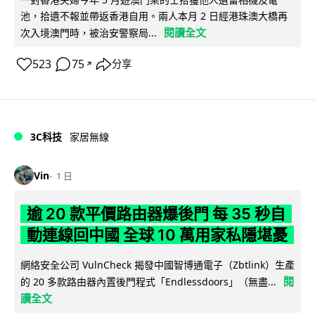
池，拾遺不報並帶返香港自用。兩人本月 2 日經港珠澳大橋再
閱讀全文
次入境澳門時，被治安警察局...
523
75
分享
↗
3C科技
家居無線
Vin
1 日
逾 20 款平價路由器爆後門 每 35 秒自
動連線回中國 全球 10 萬用家私隱堪憂
網絡安全公司 VulnCheck 揭發中國智博通電子（Zbtlink）生產
閱
的 20 多款路由器內置後門程式「Endlessdoors」（無盡...
讀全文