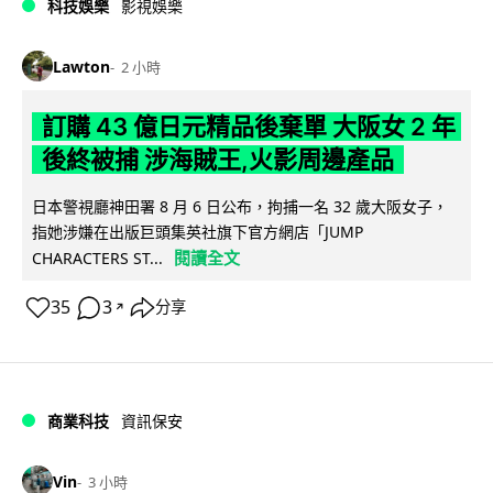
科技娛樂
影視娛樂
Lawton
2 小時
訂購 43 億日元精品後棄單 大阪女 2 年
後終被捕 涉海賊王,火影周邊產品
日本警視廳神田署 8 月 6 日公布，拘捕一名 32 歲大阪女子，
指她涉嫌在出版巨頭集英社旗下官方網店「JUMP
閱讀全文
CHARACTERS ST...
35
3
分享
↗
商業科技
資訊保安
Vin
3 小時