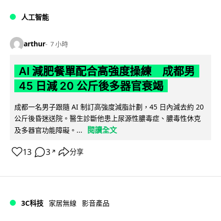
人工智能
arthur
7 小時
AI 減肥餐單配合高強度操練 成都男
45 日減 20 公斤後多器官衰竭
成都一名男子跟隨 AI 制訂高強度減脂計劃，45 日內減去約 20
公斤後昏迷送院。醫生診斷他患上尿源性膿毒症、膿毒性休克
閱讀全文
及多器官功能障礙。...
13
3
分享
↗
3C科技
家居無線
影音產品