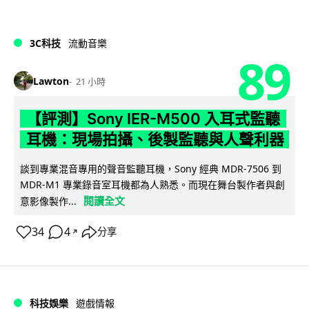
3C科技
流動音樂
89
Lawton
21 小時
【評測】Sony IER-M500 入耳式監聽
耳機：現場拍攝、後製監聽與人聲利器
談到專業混音專用的聲音監聽耳機，Sony 經典 MDR-7506 到
MDR-M1 專業錄音室耳機都為人熟悉。而現在舞台製作者與創
閱讀全文
意影像製作...
34
4
分享
↗
科技娛樂
遊戲情報