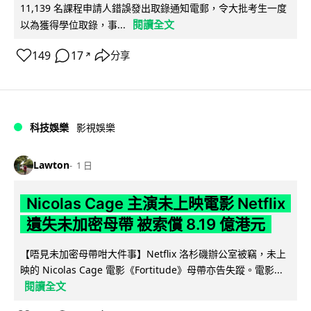
11,139 名課程申請人錯誤發出取錄通知電郵，令大批考生一度
閱讀全文
以為獲得學位取錄，事...
149
17
分享
↗
科技娛樂
影視娛樂
Lawton
1 日
Nicolas Cage 主演未上映電影 Netflix
遺失未加密母帶 被索償 8.19 億港元
【唔見未加密母帶咁大件事】Netflix 洛杉磯辦公室被竊，未上
映的 Nicolas Cage 電影《Fortitude》母帶亦告失蹤。電影...
閱讀全文