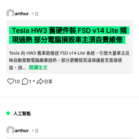
arthur
1 日
Tesla HW3 舊硬件裝 FSD v14 Lite 頻
現過熱 部分電腦損毀車主須自費維修
Tesla 向 HW3 舊車款推送 FSD v14 Lite 系統，引發大量車主反
映自動駕駛電腦嚴重過熱，部分更觸發高溫保護甚至直接燒
閱讀全文
毀，須...
10
1
分享
↗
人工智能
arthur
1 日