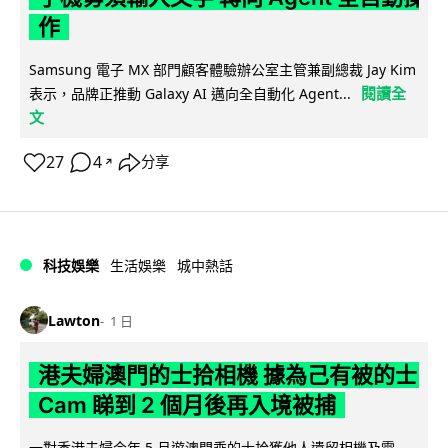
作
Samsung 電子 MX 部門顧客體驗辦公室主管兼副總裁 Jay Kim
閱讀全
表示，品牌正推動 Galaxy AI 邁向全自動化 Agent...
文
27
4
分享
↗
科技娛樂
生活娛樂
城中熱話
Lawton
1 日
港夫婦澳門的士拾相機 據為己有被的士
Cam 睇到 2 個月後再入境被捕
一對香港夫婦今年 5 月遊澳門乘的士拾獲他人遺留相機及電