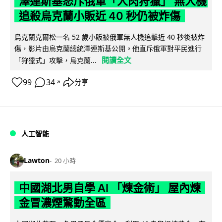
澤連斯基怒斥俄軍「人肉狩獵」 無人機
追殺烏克蘭小販近 40 秒仍被炸傷
烏克蘭克爾松一名 52 歲小販被俄軍無人機追擊近 40 秒後被炸
傷，影片由烏克蘭總統澤連斯基公開。他直斥俄軍對平民進行
閱讀全文
「狩獵式」攻擊，烏克蘭...
99
34
分享
↗
人工智能
Lawton
20 小時
中國湖北男自學 AI 「煉金術」 屋內煉
金冒濃煙驚動全區