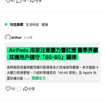
41
14
分享
↗
科技娛樂
生活科技
健康
arthur
6 小時
AirPods 用家注意聽力響紅燈 醫學界籲
耳機用戶謹守「60-60」鐵律
長時間高音量佩戴耳機可能導致永久性噪音性聽損。本文盤點 4
大聽力受損警號，介紹科學護耳的「60-60 原則」及 Apple 內
閱讀全文
置防護功能，...
10
分享