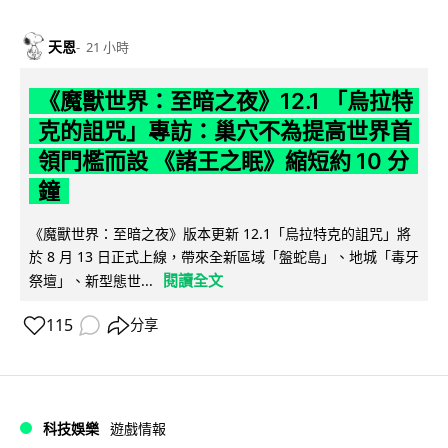
天恩
21 小時
《魔獸世界：至暗之夜》12.1 「烏拉特
克的詛咒」專訪：巢穴不為提高世界首
領門檻而設 《諸王之眠》縮短約 10 分
鐘
《魔獸世界：至暗之夜》版本更新 12.1「烏拉特克的詛咒」將
於 8 月 13 日正式上線，帶來全新區域「盤蛇島」、地城「毒牙
閱讀全文
祭壇」、新型態世...
115
分享
科技娛樂
遊戲情報