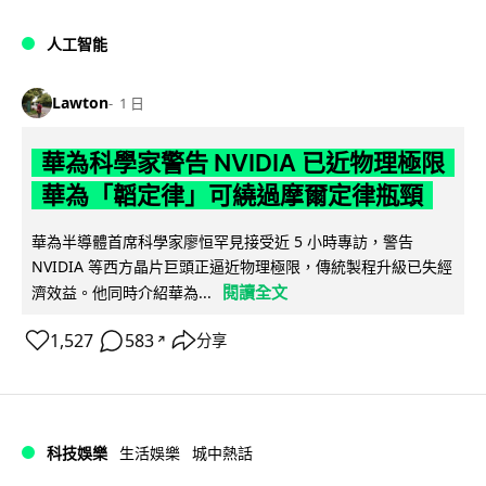
人工智能
Lawton
1 日
華為科學家警告 NVIDIA 已近物理極限
華為「韜定律」可繞過摩爾定律瓶頸
華為半導體首席科學家廖恒罕見接受近 5 小時專訪，警告
NVIDIA 等西方晶片巨頭正逼近物理極限，傳統製程升級已失經
閱讀全文
濟效益。他同時介紹華為...
1,527
583
分享
↗
科技娛樂
生活娛樂
城中熱話