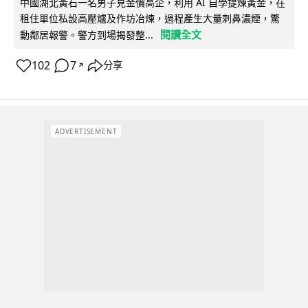
中國湖北黃石一名男子見金價高企，利用 AI 自學提煉黃金，在
租住單位私設高壓爐及作坊冶煉，過程產生大量刺鼻濃煙，驚
閱讀全文
動鄰居報警。警方到場揭發整...
102
7
分享
↗
ADVERTISEMENT