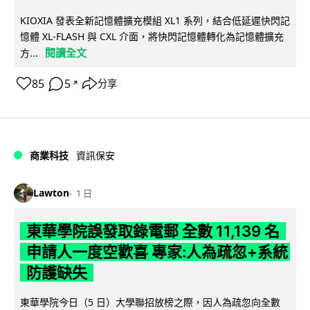
KIOXIA 發表全新記憶體擴充模組 XL1 系列，結合低延遲快閃記
憶體 XL-FLASH 與 CXL 介面，將快閃記憶體轉化為記憶體擴充
閱讀全文
方...
85
5
分享
↗
商業科技
資訊保安
Lawton
1 日
東華學院誤發取錄電郵 全數 11,139 名
申請人一度空歡喜 專家:人為疏忽+系統
防護缺失
東華學院今日（5 日）大學聯招放榜之際，因人為疏忽向全數