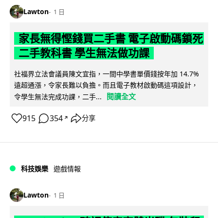
Lawton
1 日
家長無得慳錢買二手書 電子啟動碼鎖死
二手教科書 學生無法做功課
社福界立法會議員陳文宜指，一間中學書單價錢按年加 14.7%
遠超通漲，令家長難以負擔。而且電子教材啟動碼這項設計，
閱讀全文
令學生無法完成功課，二手...
915
354
分享
↗
科技娛樂
遊戲情報
Lawton
1 日