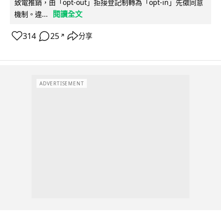
致電推銷，由「opt-out」拒接登記制轉為「opt-in」先徵同意
閱讀全文
機制。違...
314
25
分享
↗
ADVERTISEMENT