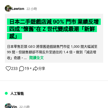
Lawton
22 小時
日本二手遊戲店減 90% 門市 業績反增
四成 "懷舊"在 Z 世代變成最潮「新鮮
感」
日本零售巨頭 GEO 將懷舊遊戲銷售門市從 1,000 間大幅減至
99 間，但銷售額卻不降反升至過往的 1.4 倍。做到「減店增
閱讀全文
收」奇蹟，...
233
19
分享
↗
人工智能
Vin
22 小時