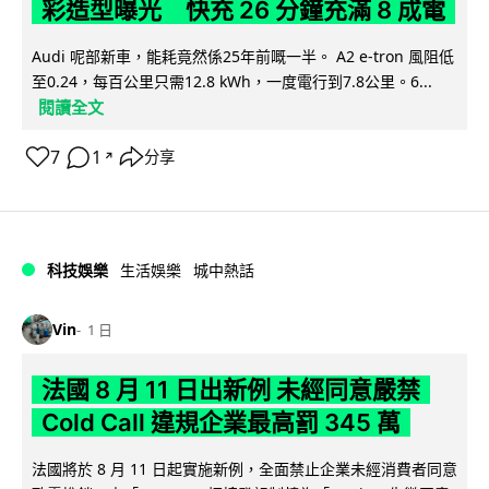
彩造型曝光 快充 26 分鐘充滿 8 成電
Audi 呢部新車，能耗竟然係25年前嘅一半。 A2 e-tron 風阻低
至0.24，每百公里只需12.8 kWh，一度電行到7.8公里。6...
閱讀全文
7
1
分享
↗
科技娛樂
生活娛樂
城中熱話
Vin
1 日
法國 8 月 11 日出新例 未經同意嚴禁
Cold Call 違規企業最高罰 345 萬
法國將於 8 月 11 日起實施新例，全面禁止企業未經消費者同意