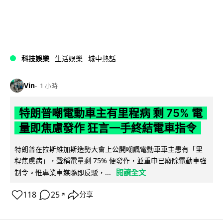
科技娛樂
生活娛樂
城中熱話
Vin
1 小時
特朗普嘲電動車主有里程病 剩 75% 電
量即焦慮發作 狂言一手終結電車指令
特朗普在拉斯維加斯造勢大會上公開嘲諷電動車車主患有「里
程焦慮病」，聲稱電量剩 75% 便發作，並重申已廢除電動車強
閱讀全文
制令。惟專業車媒隨即反駁，...
118
25
分享
↗