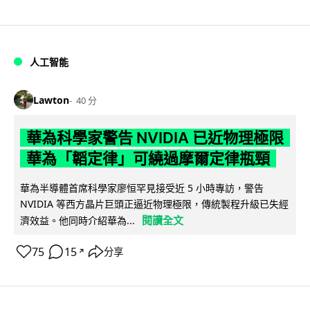
人工智能
Lawton
40 分
華為科學家警告 NVIDIA 已近物理極限
華為「韜定律」可繞過摩爾定律瓶頸
華為半導體首席科學家廖恒罕見接受近 5 小時專訪，警告
NVIDIA 等西方晶片巨頭正逼近物理極限，傳統製程升級已失經
閱讀全文
濟效益。他同時介紹華為...
75
15
分享
↗