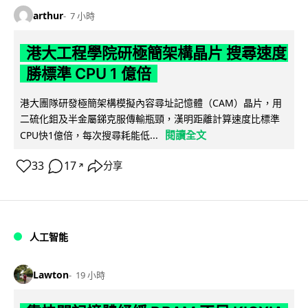
arthur
7 小時
港大工程學院研極簡架構晶片 搜尋速度
勝標準 CPU 1 億倍
港大團隊研發極簡架構模擬內容尋址記憶體（CAM）晶片，用
二硫化鉬及半金屬銻克服傳輸瓶頸，漢明距離計算速度比標準
閱讀全文
CPU快1億倍，每次搜尋耗能低...
33
17
分享
↗
人工智能
Lawton
19 小時