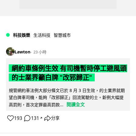
科技娛樂
生活科技
智慧城市
Lawton
23 小時
網約車條例生效 有司機暫時停工避風頭
的士業界籲白牌 "改邪歸正"
規管網約車法例大部分條文已於 8 月 3 日生效，的士業界就期
望白牌車司機，能夠「改邪歸正」回流駕駛的士。新例大幅提
閱讀全文
高罰則，首次定罪最高罰款...
193
131
分享
↗