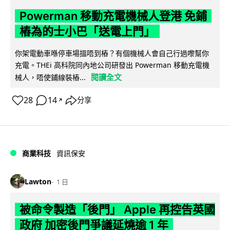
Powerman 移動充電機械人登港 免鋪
樁為的士小巴「送電上門」
你架電動車喺停車場搵唔到樁？有個機械人會自己行過嚟幫你
充電。THEi 高科院同內地公司研發出 Powerman 移動充電機
閱讀全文
械人，唔使鋪線裝樁...
28
14
分享
↗
商業科技
資訊保安
Lawton
1 日
被命令製造「後門」 Apple 再控告英國
政府 加密後門爭議延燒逾 1 年