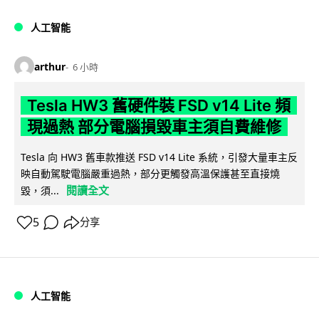
人工智能
arthur
6 小時
Tesla HW3 舊硬件裝 FSD v14 Lite 頻
現過熱 部分電腦損毀車主須自費維修
Tesla 向 HW3 舊車款推送 FSD v14 Lite 系統，引發大量車主反
映自動駕駛電腦嚴重過熱，部分更觸發高溫保護甚至直接燒
閱讀全文
毀，須...
5
分享
人工智能