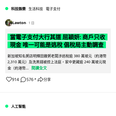
科技娛樂
生活科技
電子支付
Lawton
1 日
當電子支付大行其道 屈穎妍: 商戶只收
現金 唯一可能是逃稅 倡稅局主動調查
新加坡知名粥店明輝田雞粥老闆涉逃稅逾 380 萬坡元（約港幣
2,310 萬元）及洗黑錢被控上法庭，家中更藏逾 240 萬坡元現
閱讀全文
金（約港幣...
914
576
分享
↗
人工智能