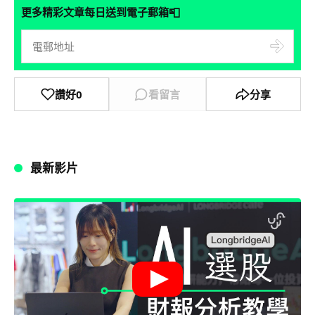
📮
更多精彩文章每日送到電子郵箱
讚好
0
看留言
分享
最新影片