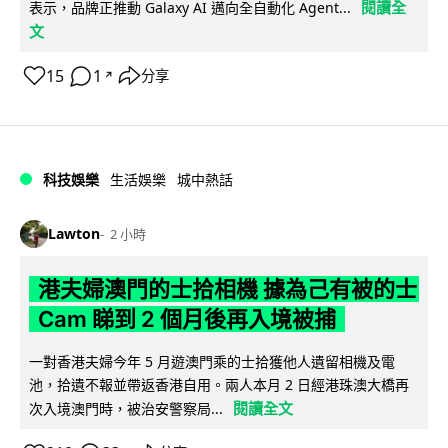
閱讀全
表示，品牌正推動 Galaxy AI 邁向全自動化 Agent...
文
15
1
分享
↗
科技娛樂
生活娛樂
城中熱話
Lawton
2 小時
港夫婦澳門的士拾相機 據為己有被的士
Cam 睇到 2 個月後再入境被捕
一對香港夫婦今年 5 月遊澳門乘的士拾獲他人遺留相機及電
池，拾遺不報並帶返香港自用。兩人本月 2 日經港珠澳大橋再
閱讀全文
次入境澳門時，被治安警察局...