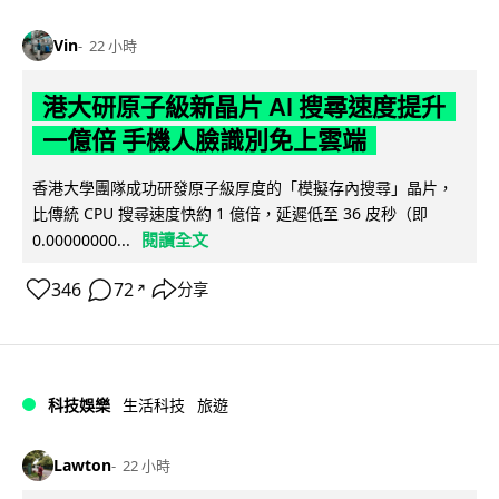
Vin
22 小時
港大研原子級新晶片 AI 搜尋速度提升
一億倍 手機人臉識別免上雲端
香港大學團隊成功研發原子級厚度的「模擬存內搜尋」晶片，
比傳統 CPU 搜尋速度快約 1 億倍，延遲低至 36 皮秒（即
閱讀全文
0.00000000...
346
72
分享
↗
科技娛樂
生活科技
旅遊
Lawton
22 小時