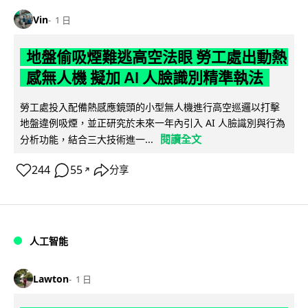
Vin
1 日
地盤偷吸煙難逃高空法眼 勞工處出動熱
感無人機 擬加 AI 人臉識別精準執法
勞工處投入配備熱感應鏡頭的小型無人機進行高空巡邏以打擊
地盤違例吸煙，並正研究於未來一年內引入 AI 人臉識別與行為
閱讀全文
分析功能，結合三大技術進一...
244
55
分享
↗
人工智能
Lawton
1 日