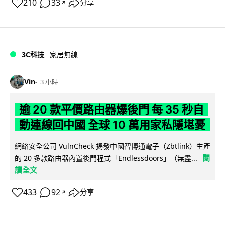
210
33
分享
↗
3C科技
家居無線
Vin
3 小時
逾 20 款平價路由器爆後門 每 35 秒自
動連線回中國 全球 10 萬用家私隱堪憂
網絡安全公司 VulnCheck 揭發中國智博通電子（Zbtlink）生產
閱
的 20 多款路由器內置後門程式「Endlessdoors」（無盡...
讀全文
433
92
分享
↗