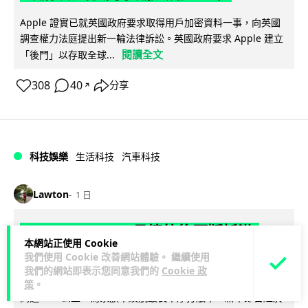
Apple 證實已就英國政府要求取得用戶加密資料一事，向英國
調查權力法庭提出新一輪法律訴訟。英國政府要求 Apple 建立
閱讀全文
「後門」以存取全球...
308
40
分享
↗
科技娛樂
生活科技
汽車科技
Lawton
1 日
Tesla Model Y 長續航後驅版抵港
本網站正使用 Cookie
YOHO MALL 率先試駕
我們使用 Cookie 改善網站體驗。 繼續使用
我們的網站即表示您同意我們的
Cookie 政
Tesla 香港推出 Model Y Premium 長續航後輪驅動版，續航最
策
。
高達 691 公里，為家族中續航最長單摩打版本。新車即日起於