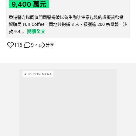
9,400 萬元
香港警方聯同澳門司警搗破以養生咖啡生意包裝的虛擬貨幣投
資騙局 Fun Coffee，兩地共拘捕 8 人，接獲逾 200 宗舉報，涉
閱讀全文
款 9,4...
116
9
分享
↗
ADVERTISEMENT