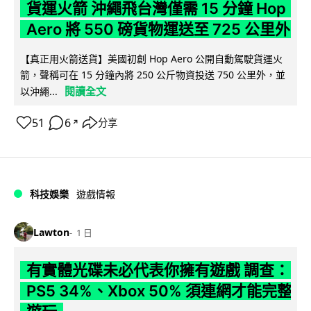
貨運火箭 沖繩飛台灣僅需 15 分鐘 Hop
Aero 將 550 磅貨物運送至 725 公里外
【真正用火箭送貨】美國初創 Hop Aero 公開自動駕駛貨運火
箭，聲稱可在 15 分鐘內將 250 公斤物資投送 750 公里外，並
閱讀全文
以沖繩...
51
6
分享
↗
科技娛樂
遊戲情報
Lawton
1 日
有實體光碟未必代表你擁有遊戲 調查：
PS5 34%、Xbox 50% 須連網才能完整