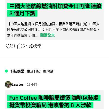
中國大陸航線燃油附加費今日再降 連續
3 個月下調
【中國大陸連續 3 個月減附加費，相反香港不斷加價】中國大
陸多家航空公司自 8 月 5 日起再度下調內陸航線燃油附加費，
閱讀全文
為年內連續第 3 個...
31
5
分享
↗
科技娛樂
生活科技
區塊鏈
Lawton
22 小時
Fun Coffee 咖啡騙局爆煲 咖啡包裝虛
擬貨幣投資騙局 港澳警拘 8 人涉款