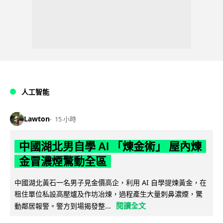
人工智能
Lawton
15 小時
中國湖北男自學 AI 「煉金術」 屋內煉
金冒濃煙驚動全區
中國湖北黃石一名男子見金價高企，利用 AI 自學提煉黃金，在
租住單位私設高壓爐及作坊冶煉，過程產生大量刺鼻濃煙，驚
閱讀全文
動鄰居報警。警方到場揭發整...