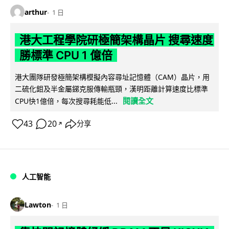
arthur
1 日
港大工程學院研極簡架構晶片 搜尋速度
勝標準 CPU 1 億倍
港大團隊研發極簡架構模擬內容尋址記憶體（CAM）晶片，用
二硫化鉬及半金屬銻克服傳輸瓶頸，漢明距離計算速度比標準
閱讀全文
CPU快1億倍，每次搜尋耗能低...
43
20
分享
↗
人工智能
Lawton
1 日