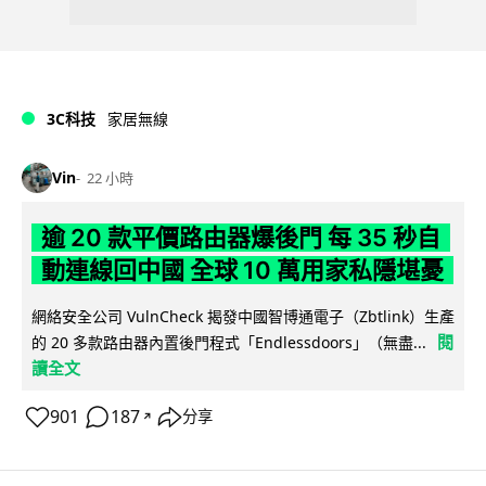
3C科技
家居無線
Vin
22 小時
逾 20 款平價路由器爆後門 每 35 秒自
動連線回中國 全球 10 萬用家私隱堪憂
網絡安全公司 VulnCheck 揭發中國智博通電子（Zbtlink）生產
閱
的 20 多款路由器內置後門程式「Endlessdoors」（無盡...
讀全文
901
187
分享
↗