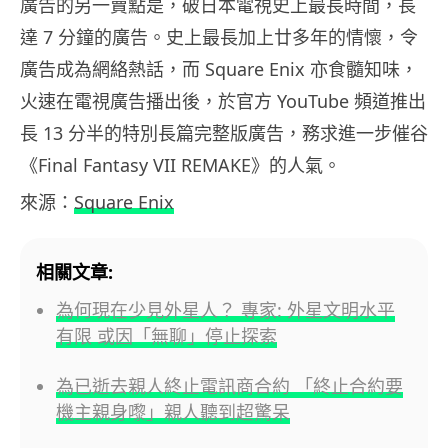
廣告的另一賣點是，破日本電視史上最長時間，長
達 7 分鐘的廣告。史上最長加上廿多年的情懷，令
廣告成為網絡熱話，而 Square Enix 亦食髓知味，
火速在電視廣告播出後，於官方 YouTube 頻道推出
長 13 分半的特別長篇完整版廣告，務求進一步催谷
《Final Fantasy VII REMAKE》的人氣。
來源：
Square Enix
相關文章:
為何現在少見外星人？ 專家: 外星文明水平
有限 或因「無聊」停止探索
為已逝去親人終止電訊商合約 「終止合約要
機主親身嚟」親人聽到超驚呆