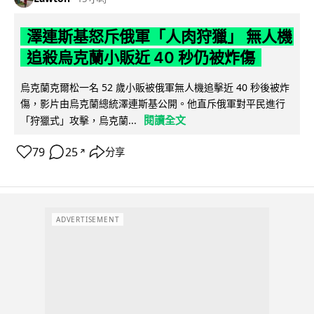
澤連斯基怒斥俄軍「人肉狩獵」 無人機
追殺烏克蘭小販近 40 秒仍被炸傷
烏克蘭克爾松一名 52 歲小販被俄軍無人機追擊近 40 秒後被炸
傷，影片由烏克蘭總統澤連斯基公開。他直斥俄軍對平民進行
閱讀全文
「狩獵式」攻擊，烏克蘭...
79
25
分享
↗
ADVERTISEMENT