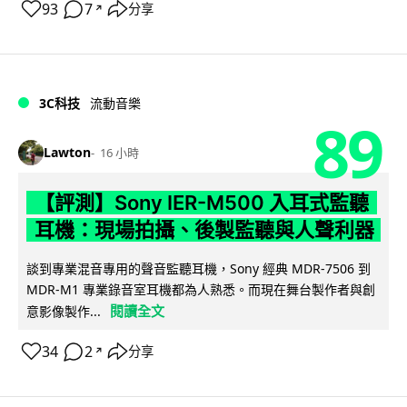
93
7
分享
↗
3C科技
流動音樂
89
Lawton
16 小時
【評測】Sony IER-M500 入耳式監聽
耳機：現場拍攝、後製監聽與人聲利器
談到專業混音專用的聲音監聽耳機，Sony 經典 MDR-7506 到
MDR-M1 專業錄音室耳機都為人熟悉。而現在舞台製作者與創
閱讀全文
意影像製作...
34
2
分享
↗