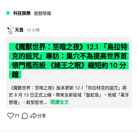
科技娛樂
遊戲情報
天恩
16 小時
《魔獸世界：至暗之夜》12.1 「烏拉特
克的詛咒」專訪：巢穴不為提高世界首
領門檻而設 《諸王之眠》縮短約 10 分
鐘
《魔獸世界：至暗之夜》版本更新 12.1「烏拉特克的詛咒」將
於 8 月 13 日正式上線，帶來全新區域「盤蛇島」、地城「毒牙
閱讀全文
祭壇」、新型態世...
71
分享