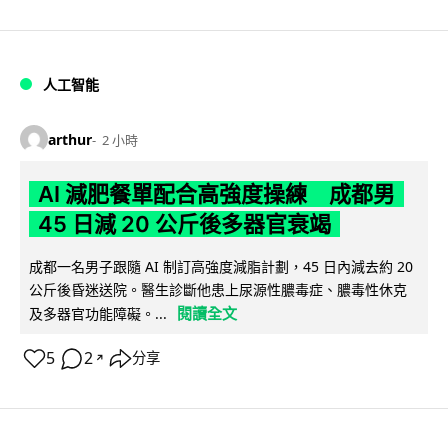
人工智能
arthur
2 小時
AI 減肥餐單配合高強度操練 成都男
45 日減 20 公斤後多器官衰竭
成都一名男子跟隨 AI 制訂高強度減脂計劃，45 日內減去約 20
公斤後昏迷送院。醫生診斷他患上尿源性膿毒症、膿毒性休克
閱讀全文
及多器官功能障礙。...
5
2
分享
↗