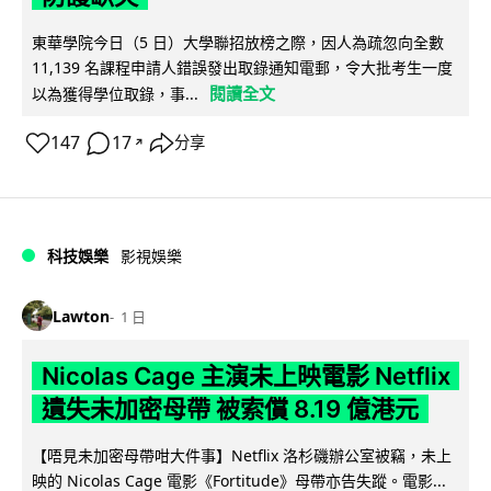
東華學院今日（5 日）大學聯招放榜之際，因人為疏忽向全數
11,139 名課程申請人錯誤發出取錄通知電郵，令大批考生一度
閱讀全文
以為獲得學位取錄，事...
147
17
分享
↗
科技娛樂
影視娛樂
Lawton
1 日
Nicolas Cage 主演未上映電影 Netflix
遺失未加密母帶 被索償 8.19 億港元
【唔見未加密母帶咁大件事】Netflix 洛杉磯辦公室被竊，未上
映的 Nicolas Cage 電影《Fortitude》母帶亦告失蹤。電影...