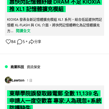
靠快閃記憶體紓緩 DRAM 不足 KIOXIA
推 XL1 記憶體擴充模組
KIOXIA 發表全新記憶體擴充模組 XL1 系列，結合低延遲快閃記
憶體 XL-FLASH 與 CXL 介面，將快閃記憶體轉化為記憶體擴充
閱讀全文
方...
84
5
分享
↗
商業科技
資訊保安
Lawton
1 日
東華學院誤發取錄電郵 全數 11,139 名
申請人一度空歡喜 專家:人為疏忽+系統
防護缺失