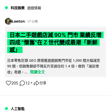
科技娛樂
遊戲情報
Lawton
17 小時
日本二手遊戲店減 90% 門市 業績反增
四成 "懷舊"在 Z 世代變成最潮「新鮮
感」
日本零售巨頭 GEO 將懷舊遊戲銷售門市從 1,000 間大幅減至
99 間，但銷售額卻不降反升至過往的 1.4 倍。做到「減店增
閱讀全文
收」奇蹟，...
205
12
分享
↗
人工智能