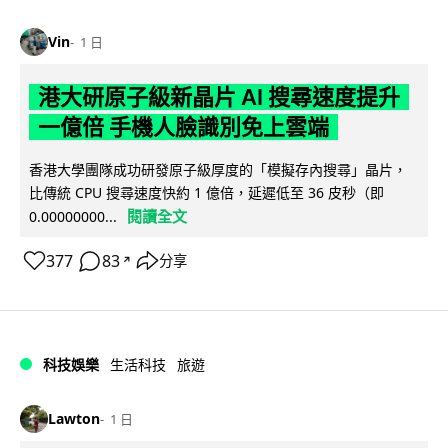
Vin
1 日
港大研原子級新晶片 AI 搜尋速度提升
一億倍 手機人臉識別免上雲端
香港大學團隊成功研發原子級厚度的「模擬存內搜尋」晶片，
比傳統 CPU 搜尋速度快約 1 億倍，延遲低至 36 皮秒（即
閱讀全文
0.00000000...
377
83
分享
↗
科技娛樂
生活科技
旅遊
Lawton
1 日