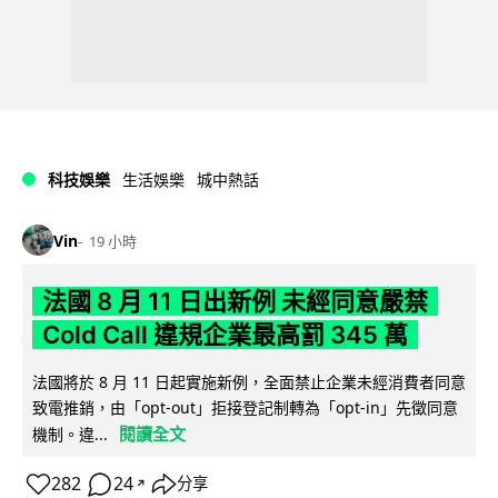
科技娛樂
生活娛樂
城中熱話
Vin
19 小時
法國 8 月 11 日出新例 未經同意嚴禁
Cold Call 違規企業最高罰 345 萬
法國將於 8 月 11 日起實施新例，全面禁止企業未經消費者同意
致電推銷，由「opt-out」拒接登記制轉為「opt-in」先徵同意
閱讀全文
機制。違...
282
24
分享
↗