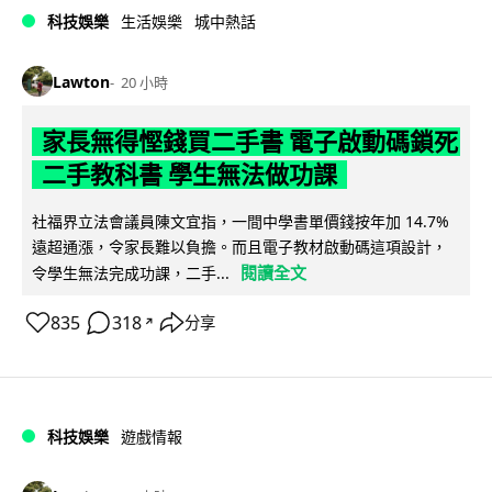
科技娛樂
生活娛樂
城中熱話
Lawton
20 小時
家長無得慳錢買二手書 電子啟動碼鎖死
二手教科書 學生無法做功課
社福界立法會議員陳文宜指，一間中學書單價錢按年加 14.7%
遠超通漲，令家長難以負擔。而且電子教材啟動碼這項設計，
閱讀全文
令學生無法完成功課，二手...
835
318
分享
↗
科技娛樂
遊戲情報