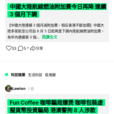
中國大陸航線燃油附加費今日再降 連續
3 個月下調
【中國大陸連續 3 個月減附加費，相反香港不斷加價】中國大
陸多家航空公司自 8 月 5 日起再度下調內陸航線燃油附加費，
閱讀全文
為年內連續第 3 個...
33
5
分享
↗
科技娛樂
生活科技
區塊鏈
Lawton
1 日
Fun Coffee 咖啡騙局爆煲 咖啡包裝虛
擬貨幣投資騙局 港澳警拘 8 人涉款