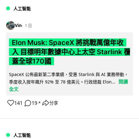
人工智能
Vin
1 日
Elon Musk: SpaceX 將挑戰萬億年收
入 目標明年數據中心上太空 Starlink 覆
蓋全球170國
SpaceX 公佈最新第二季業績，受惠 Starlink 與 AI 業務帶動，
閱讀
季度收入按年飆升 92% 至 78 億美元。行政總裁 Elon...
全文
141
19
分享
↗
人工智能