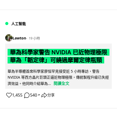
人工智能
Lawton
19 小時
華為科學家警告 NVIDIA 已近物理極限
華為「韜定律」可繞過摩爾定律瓶頸
華為半導體首席科學家廖恒罕見接受近 5 小時專訪，警告
NVIDIA 等西方晶片巨頭正逼近物理極限，傳統製程升級已失經
閱讀全文
濟效益。他同時介紹華為...
1,455
540
分享
↗