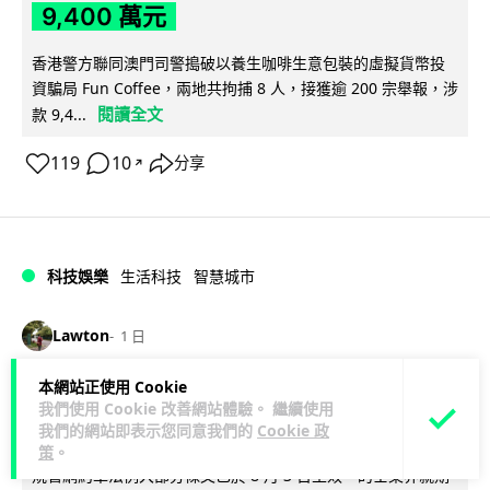
9,400 萬元
香港警方聯同澳門司警搗破以養生咖啡生意包裝的虛擬貨幣投
資騙局 Fun Coffee，兩地共拘捕 8 人，接獲逾 200 宗舉報，涉
閱讀全文
款 9,4...
119
10
分享
↗
科技娛樂
生活科技
智慧城市
Lawton
1 日
本網站正使用 Cookie
網約車條例生效 有司機暫時停工避風頭
我們使用 Cookie 改善網站體驗。 繼續使用
的士業界籲白牌 "改邪歸正"
我們的網站即表示您同意我們的
Cookie 政
策
。
規管網約車法例大部分條文已於 8 月 3 日生效，的士業界就期