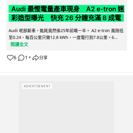
Audi 最慳電量產車現身 A2 e-tron 迷
彩造型曝光 快充 26 分鐘充滿 8 成電
Audi 呢部新車，能耗竟然係25年前嘅一半。 A2 e-tron 風阻低
至0.24，每百公里只需12.8 kWh，一度電行到7.8公里。6...
閱讀全文
6
1
分享
↗
ADVERTISEMENT