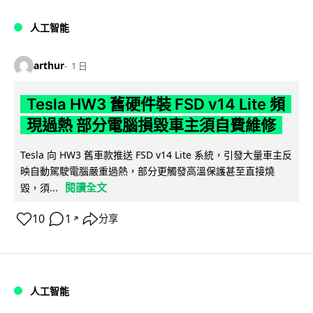
人工智能
arthur
1 日
Tesla HW3 舊硬件裝 FSD v14 Lite 頻
現過熱 部分電腦損毀車主須自費維修
Tesla 向 HW3 舊車款推送 FSD v14 Lite 系統，引發大量車主反
映自動駕駛電腦嚴重過熱，部分更觸發高溫保護甚至直接燒
閱讀全文
毀，須...
10
1
分享
↗
人工智能