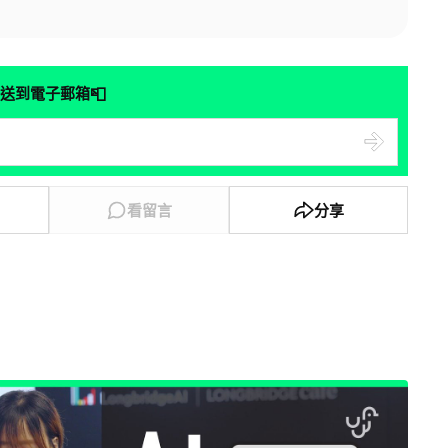
📮
送到電子郵箱
看留言
分享