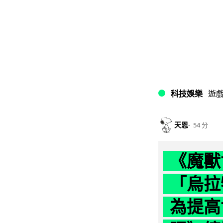
科技娛樂
遊
天恩
54 分
《魔獸
「烏拉
為提高