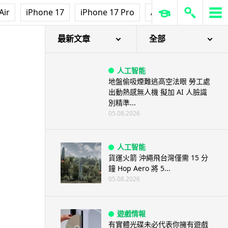
Air
iPhone 17
iPhone 17 Pro
AirPods Pro 3
Ap
最新文章
全部
人工智能
地盤偷吸煙難逃高空法眼 勞工處
出動熱感無人機 擬加 AI 人臉識
別精準...
05.08.2026
人工智能
貨運火箭 沖繩飛台灣僅需 15 分
鐘 Hop Aero 將 5...
05.08.2026
遊戲情報
有實體光碟未必代表你擁有遊戲