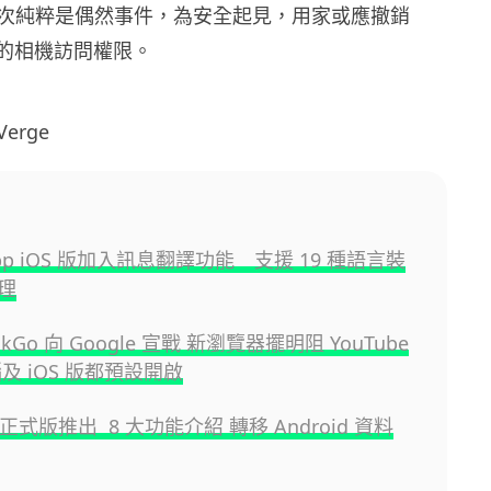
次純粹是偶然事件，為安全起見，用家或應撤銷
pp 的相機訪問權限。
erge
App iOS 版加入訊息翻譯功能 支援 19 種語言裝
理
ckGo 向 Google 宣戰 新瀏覽器擺明阻 YouTube
及 iOS 版都預設開啟
.3 正式版推出 8 大功能介紹 轉移 Android 資料