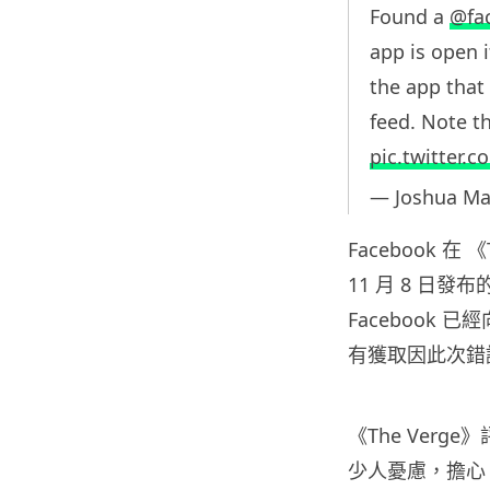
Found a
@fa
app is open i
the app that
feed. Note t
pic.twitter.
— Joshua M
Facebook 
11 月 8 日
Facebook 已
有獲取因此次錯
《The Ver
少人憂慮，擔心 