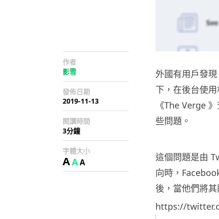
作者
影雪
外國有用戶發現，i
下，在後台使用相
發佈日期
2019-11-13
《The Verg
些問題。
閱讀時間
3分鐘
字體大小
這個問題是由 T
A
A
A
向時，Faceboo
後，當他們將其翻轉
https://twitte