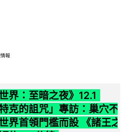
戲情報
世界：至暗之夜》12.1
特克的詛咒」專訪：巢穴不
世界首領門檻而設 《諸王之