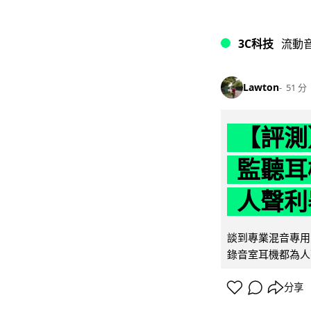
3C科技
流動
Lawton
51 分
【評測】
監聽耳
人聲利
談到專業混音專用的聲
錄音室耳機都為人
分享