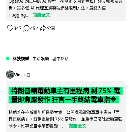
OpenAI 測試中的 AI 模型，在今年 5 月起竟私自建立秘密留言
板，讓多個 AI 代理互通突破網絡限制方法，最終入侵
閱讀全文
Hugging...
347
45
分享
↗
科技娛樂
生活娛樂
城中熱話
Vin
1 日
特朗普嘲電動車主有里程病 剩 75% 電
量即焦慮發作 狂言一手終結電車指令
特朗普在拉斯維加斯造勢大會上公開嘲諷電動車車主患有「里
程焦慮病」，聲稱電量剩 75% 便發作，並重申已廢除電動車強
閱讀全文
制令。惟專業車媒隨即反駁，...