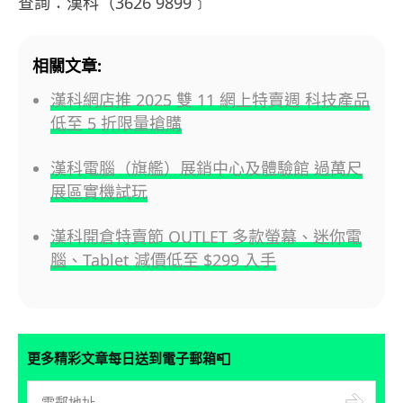
查詢：漢科（3626 9899﹞
相關文章:
漢科網店推 2025 雙 11 網上特賣週 科技產品
低至 5 折限量搶購
漢科電腦（旗艦）展銷中心及體驗館 過萬尺
展區實機試玩
漢科開倉特賣節 OUTLET 多款螢幕、迷你電
腦、Tablet 減價低至 $299 入手
📮
更多精彩文章每日送到電子郵箱