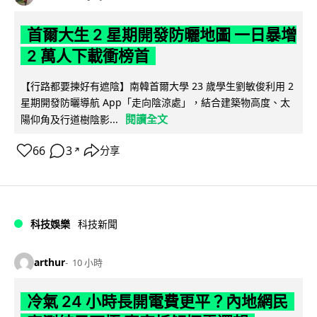
首爾大生 2 星期開發防曬地圖 一日暴增
2 萬人下載衝榜首
【行路都要揀好有遮陰】南韓首爾大學 23 歲學生劉敏俊利用 2
星期開發防曬導航 App「走向陰涼處」，結合建築物高度、太
閱讀全文
陽仰角及行道樹陰影...
66
3
分享
↗
科技娛樂
科技新聞
arthur
10 小時
冷氣 24 小時長開電費更平？內地網民