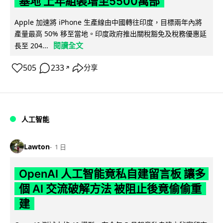
基地 上年組裝增至5500萬部
Apple 加速將 iPhone 生產線由中國轉往印度，目標兩年內將
產量最高 50% 移至當地。印度政府推出關稅豁免及稅務優惠延
閱讀全文
長至 204...
505
233
分享
↗
人工智能
Lawton
1 日
OpenAI 人工智能竟私自建留言板 讓多
個 AI 交流破解方法 被阻止後竟偷偷重
建