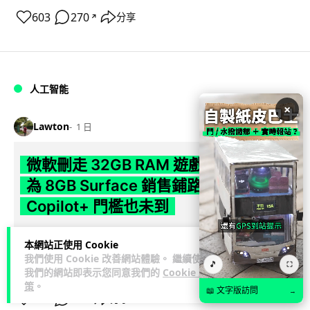
603
270
分享
↗
人工智能
×
Lawton
1 日
微軟刪走 32GB RAM 遊戲建議 分析:
為 8GB Surface 銷售鋪路 連自家
Copilot+ 門檻也未到
Microsoft 被發現靜靜刪除官方網站上，對遊戲玩家要為電腦配
本網站正使用 Cookie
置 32GB RAM 的建議。分析指微軟同時新推出的 8GB RAM 入
我們使用 Cookie 改善網站體驗。 繼續使用
🎵
⛶
閱讀全文
門...
我們的網站即表示您同意我們的
Cookie 政
策
。
📖 文字版訪問
→
162
16
分享
↗