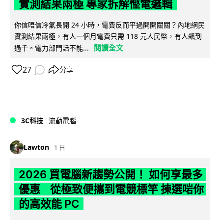
實測結果兩極 專家拆解慳電邏輯
你信唔信冷氣長開 24 小時，電費反而平過開開關關？內地網民
實測結果兩極，有人一個月電費只需 118 元人民幣，有人飆到
閱讀全文
過千。電力部門話不能...
27
分享
3C科技
流動電腦
Lawton
1 日
2026 買電腦新趨勢公開！ 如何享最多
優惠 從極致便攜到電競標竿 揀選啱你
的高效能 PC