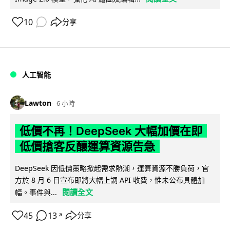
10
分享
人工智能
Lawton
6 小時
低價不再！DeepSeek 大幅加價在即
低價搶客反釀運算資源告急
DeepSeek 因低價策略掀起需求熱潮，運算資源不勝負荷，官
方於 8 月 6 日宣布即將大幅上調 API 收費，惟未公布具體加
閱讀全文
幅。事件與...
45
13
分享
↗