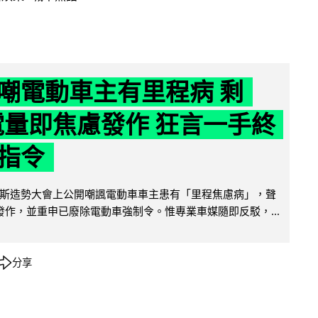
嘲電動車主有里程病 剩
 電量即焦慮發作 狂言一手終
指令
斯造勢大會上公開嘲諷電動車車主患有「里程焦慮病」，聲
便發作，並重申已廢除電動車強制令。惟專業車媒隨即反駁，...
分享