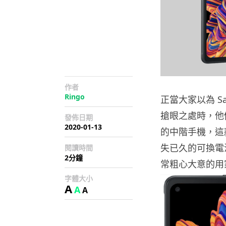
作者
Ringo
正當大家以為 Sa
搶眼之處時，他們就
發佈日期
2020-01-13
的中階手機，這
失已久的可換電
閱讀時間
2分鐘
常粗心大意的用
字體大小
A
A
A