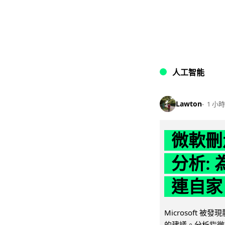
人工智能
Lawton
1 小時
微軟刪走
分析: 
連自家 
Microsoft 
的建議。分析指微軟同