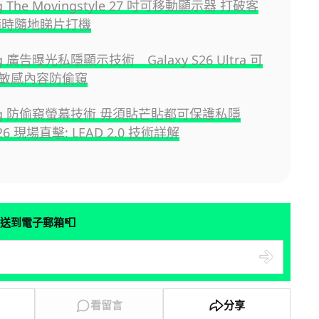
g The Movingstyle 27 吋可移動顯示器 打破客
隨時隨地睇片打機
g 廣告曝光私隱顯示技術 Galaxy S26 Ultra 可
敏感內容防偷窺
ung 防偷窺螢幕技術 毋須貼芒貼都可保護私隱
26 現場直擊: LEAD 2.0 技術詳解
📮
送到電子郵箱
看留言
分享