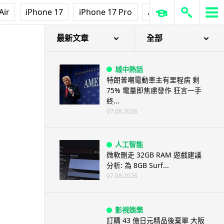
Air
iPhone 17
iPhone 17 Pro
AirPods Pro 3
Ap
最新文章
全部
城中熱話
特朗普嘲電動車主有里程病 剩
75% 電量即焦慮發作 狂言一手
終...
07.08.2026
人工智能
微軟刪走 32GB RAM 遊戲建議
分析: 為 8GB Surf...
07.08.2026
影視娛樂
訂購 43 億日元精品後棄單 大阪