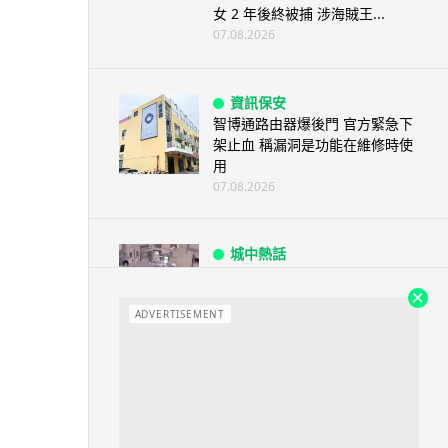
女 2 年後終被捕 涉海賊王...
07.08.2026
資訊保安
智博通路由器爆後門 官方緊急下
架止血 稱漏洞是功能在維修時使
用
07.08.2026
城中熱話
熊本地震手術室驚魂片瘋傳 醫護
保護病人、逃生門 網民讚值得
尊...
ADVERTISEMENT
07.08.2026
健康
AirPods 用家注意聽力響紅燈 醫
學界籲耳機用戶謹守「60-60」...