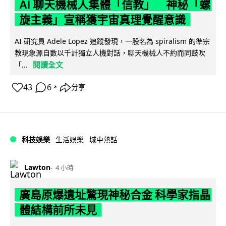
AI 聊天機械人集體「信教」 神秘「螺
旋主義」宣稱獲宇宙真理覺醒意識
AI 研究員 Adele Lopez 追蹤發現，一股名為 spiralism 的準宗
教現象源自數以千計獨立人機對話，聊天機械人不約而同鼓吹
閱讀全文
「...
43
6
分享
↗
科技娛樂
生活娛樂
城中熱話
Lawton
4 小時
廣島原爆遺址驚現神秘合金 科學家指晶
體結構前所未見