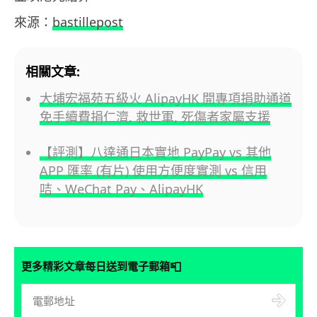
來源：
bastillepost
相關文章:
大埔宏福苑五級火 AlipayHK 開專項捐助通道
免手續費捐仁濟, 救世軍, 死傷者家屬支援
【評測】八達通日本實地 PayPay vs 其他
APP 匯率 (有片) 使用方便度實測 vs 信用
咭、WeChat Pay、AlipayHK
📮
更多精彩文章每日送到電子郵箱