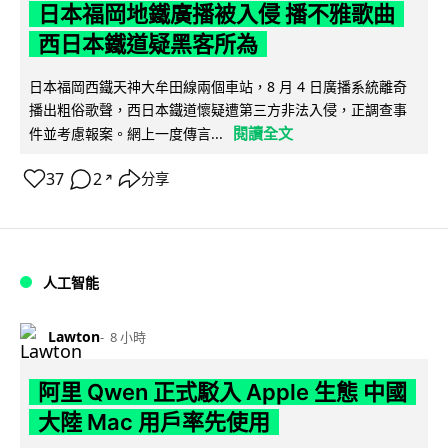
日本福岡地鐵廣播被入侵 播不雅歌曲
西日本鐵道疑黑客所為
日本福岡西鐵天神大牟田線兩個車站，8 月 4 日廣播系統離奇
播出粗俗歌聲，西日本鐵道懷疑遭第三方非法入侵，正調查事
閱讀全文
件並考慮報案。網上一度傳言...
37
2
分享
↗
人工智能
Lawton
8 小時
阿里 Qwen 正式駁入 Apple 生態 中國
大陸 Mac 用戶率先使用