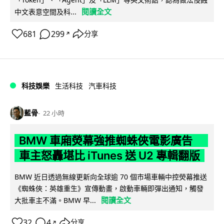
閱讀全文
中文表意空間及科...
681
299
分享
↗
科技娛樂
生活科技
汽車科技
藍骨
22 小時
BMW 車廂熒幕強推蜘蛛俠電影廣告
車主怒轟堪比 iTunes 送 U2 專輯翻版
BMW 近日透過無線更新向全球逾 70 個市場車輛中控熒幕推送
《蜘蛛俠：英雄重生》宣傳動畫，啟動車輛即彈出通知，觸發
閱讀全文
大批車主不滿。BMW 早...
32
4
分享
↗