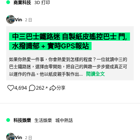
商業科技
3D 打印
Vin
2 日
中三巴士鐵路迷 自製紙皮遙控巴士 門,
水撥識郁 + 實時GPS報站
如果你熱愛一件事，你會熱愛到怎樣的程度？一位就讀中三的
巴士鐵路迷，選擇由零開始，把自己的興趣一步步變成真正可
閱讀全文
以運作的作品。他以紙皮親手製作出...
4,694
262
分享
↗
科技娛樂
生活娛樂
城中熱話
Vin
2 日