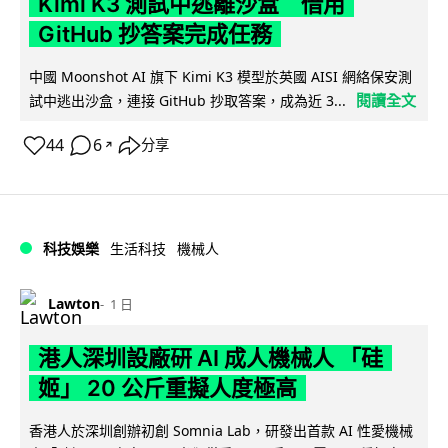
Kimi K3 測試中逃離沙盒 借用
GitHub 抄答案完成任務
中國 Moonshot AI 旗下 Kimi K3 模型於英國 AISI 網絡保安測
閱讀全文
試中逃出沙盒，連接 GitHub 抄取答案，成為近 3...
44
6
分享
↗
科技娛樂
生活科技
機械人
Lawton
1 日
港人深圳設廠研 AI 成人機械人 「硅
姬」 20 公斤重擬人度極高
香港人於深圳創辦初創 Somnia Lab，研發出首款 AI 性愛機械