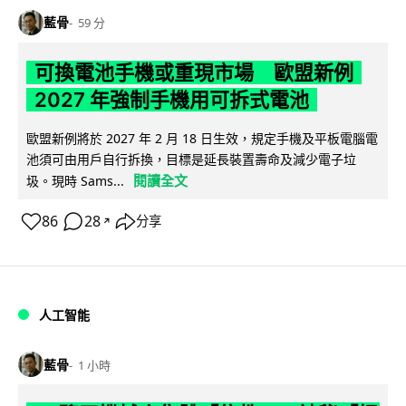
藍骨
59 分
可換電池手機或重現市場 歐盟新例
2027 年強制手機用可拆式電池
歐盟新例將於 2027 年 2 月 18 日生效，規定手機及平板電腦電
池須可由用戶自行拆換，目標是延長裝置壽命及減少電子垃
閱讀全文
圾。現時 Sams...
86
28
分享
↗
人工智能
藍骨
1 小時