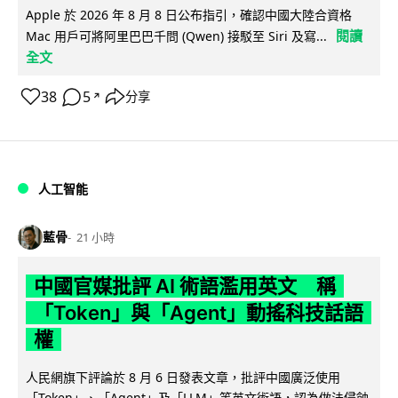
Apple 於 2026 年 8 月 8 日公布指引，確認中國大陸合資格
閱讀
Mac 用戶可將阿里巴巴千問 (Qwen) 接駁至 Siri 及寫...
全文
38
5
分享
↗
人工智能
藍骨
21 小時
中國官媒批評 AI 術語濫用英文 稱
「Token」與「Agent」動搖科技話語
權
人民網旗下評論於 8 月 6 日發表文章，批評中國廣泛使用
「Token」、「Agent」及「LLM」等英文術語，認為做法侵蝕