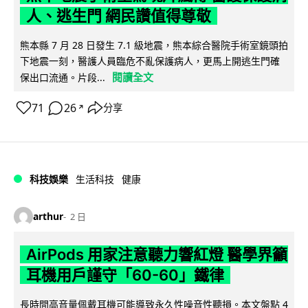
人、逃生門 網民讚值得尊敬
熊本縣 7 月 28 日發生 7.1 級地震，熊本綜合醫院手術室鏡頭拍
下地震一刻，醫護人員臨危不亂保護病人，更馬上開逃生門確
閱讀全文
保出口流通。片段...
71
26
分享
↗
科技娛樂
生活科技
健康
arthur
2 日
AirPods 用家注意聽力響紅燈 醫學界籲
耳機用戶謹守「60-60」鐵律
長時間高音量佩戴耳機可能導致永久性噪音性聽損。本文盤點 4