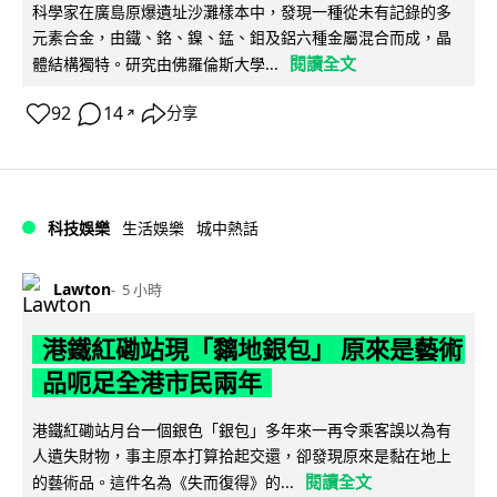
科學家在廣島原爆遺址沙灘樣本中，發現一種從未有記錄的多
元素合金，由鐵、鉻、鎳、錳、鉬及鋁六種金屬混合而成，晶
閱讀全文
體結構獨特。研究由佛羅倫斯大學...
92
14
分享
↗
科技娛樂
生活娛樂
城中熱話
Lawton
5 小時
港鐵紅磡站現「黐地銀包」 原來是藝術
品呃足全港市民兩年
港鐵紅磡站月台一個銀色「銀包」多年來一再令乘客誤以為有
人遺失財物，事主原本打算拾起交還，卻發現原來是黏在地上
閱讀全文
的藝術品。這件名為《失而復得》的...