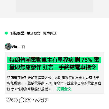
科技娛樂
生活娛樂
城中熱話
Vin
2 日
特朗普嘲電動車主有里程病 剩 75% 電
量即焦慮發作 狂言一手終結電車指令
特朗普在拉斯維加斯造勢大會上公開嘲諷電動車車主患有「里
程焦慮病」，聲稱電量剩 75% 便發作，並重申已廢除電動車強
閱讀全文
制令。惟專業車媒隨即反駁，...
638
279
分享
↗