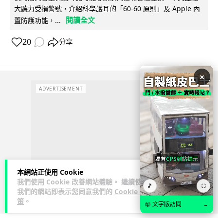
大聽力受損警號，介紹科學護耳的「60-60 原則」及 Apple 內
閱讀全文
置防護功能，...
20
分享
×
ADVERTISEMENT
本網站正使用 Cookie
我們使用 Cookie 改善網站體驗。 繼續使用
🎵
⛶
我們的網站即表示您同意我們的
Cookie 政
策
。
📖 文字版訪問
→