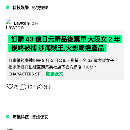
科技娛樂
影視娛樂
Lawton
2 日
訂購 43 億日元精品後棄單 大阪女 2 年
後終被捕 涉海賊王,火影周邊產品
日本警視廳神田署 8 月 6 日公布，拘捕一名 32 歲大阪女子，
指她涉嫌在出版巨頭集英社旗下官方網店「JUMP
閱讀全文
CHARACTERS ST...
79
10
分享
↗
商業科技
資訊保安