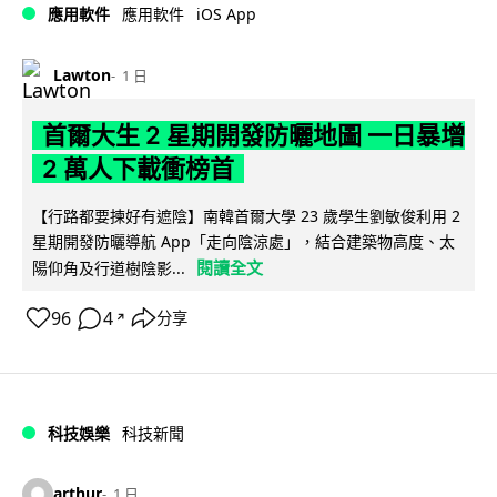
iOS App
應用軟件
應用軟件
Lawton
1 日
首爾大生 2 星期開發防曬地圖 一日暴增
2 萬人下載衝榜首
【行路都要揀好有遮陰】南韓首爾大學 23 歲學生劉敏俊利用 2
星期開發防曬導航 App「走向陰涼處」，結合建築物高度、太
閱讀全文
陽仰角及行道樹陰影...
96
4
分享
↗
科技娛樂
科技新聞
arthur
1 日