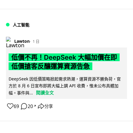
人工智能
Lawton
1 日
低價不再！DeepSeek 大幅加價在即
低價搶客反釀運算資源告急
DeepSeek 因低價策略掀起需求熱潮，運算資源不勝負荷，官
方於 8 月 6 日宣布即將大幅上調 API 收費，惟未公布具體加
閱讀全文
幅。事件與...
69
20
分享
↗