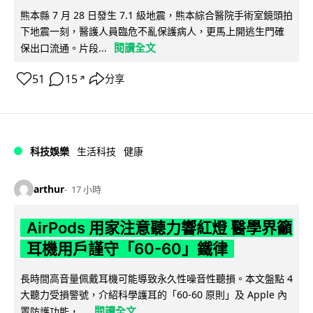
熊本縣 7 月 28 日發生 7.1 級地震，熊本綜合醫院手術室鏡頭拍
下地震一刻，醫護人員臨危不亂保護病人，更馬上開逃生門確
閱讀全文
保出口流通。片段...
51
15
分享
↗
科技娛樂
生活科技
健康
arthur
17 小時
AirPods 用家注意聽力響紅燈 醫學界籲
耳機用戶謹守「60-60」鐵律
長時間高音量佩戴耳機可能導致永久性噪音性聽損。本文盤點 4
大聽力受損警號，介紹科學護耳的「60-60 原則」及 Apple 內
閱讀全文
置防護功能，...