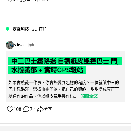
商業科技
3D 打印
Vin
8 小時
中三巴士鐵路迷 自製紙皮遙控巴士 門,
水撥識郁 + 實時GPS報站
如果你熱愛一件事，你會熱愛到怎樣的程度？一位就讀中三的
巴士鐵路迷，選擇由零開始，把自己的興趣一步步變成真正可
閱讀全文
以運作的作品。他以紙皮親手製作出...
108
7
分享
↗