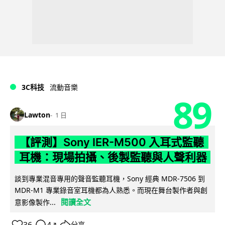
3C科技
流動音樂
89
Lawton
1 日
【評測】Sony IER-M500 入耳式監聽
耳機：現場拍攝、後製監聽與人聲利器
談到專業混音專用的聲音監聽耳機，Sony 經典 MDR-7506 到
MDR-M1 專業錄音室耳機都為人熟悉。而現在舞台製作者與創
閱讀全文
意影像製作...
36
4
分享
↗