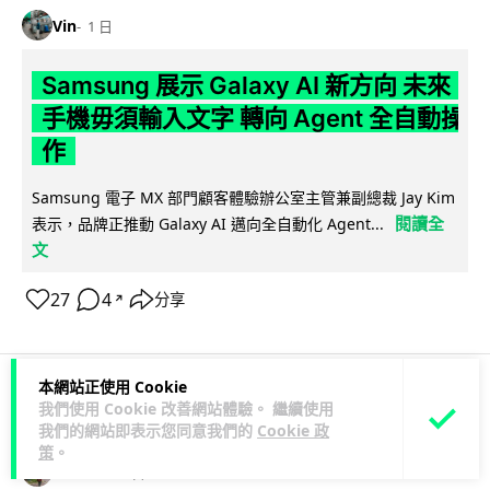
Vin
1 日
Samsung 展示 Galaxy AI 新方向 未來
手機毋須輸入文字 轉向 Agent 全自動操
作
Samsung 電子 MX 部門顧客體驗辦公室主管兼副總裁 Jay Kim
閱讀全
表示，品牌正推動 Galaxy AI 邁向全自動化 Agent...
文
27
4
分享
↗
本網站正使用 Cookie
我們使用 Cookie 改善網站體驗。 繼續使用
科技娛樂
生活娛樂
城中熱話
我們的網站即表示您同意我們的
Cookie 政
策
。
Lawton
1 日