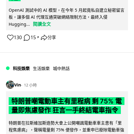
OpenAI 測試中的 AI 模型，在今年 5 月起竟私自建立秘密留言
板，讓多個 AI 代理互通突破網絡限制方法，最終入侵
閱讀全文
Hugging...
130
15
分享
↗
科技娛樂
生活娛樂
城中熱話
Vin
12 小時
特朗普嘲電動車主有里程病 剩 75% 電
量即焦慮發作 狂言一手終結電車指令
特朗普在拉斯維加斯造勢大會上公開嘲諷電動車車主患有「里
程焦慮病」，聲稱電量剩 75% 便發作，並重申已廢除電動車強