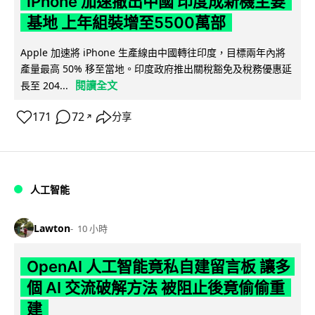
iPhone 加速撤出中國 印度成新機主要
基地 上年組裝增至5500萬部
Apple 加速將 iPhone 生產線由中國轉往印度，目標兩年內將
產量最高 50% 移至當地。印度政府推出關稅豁免及稅務優惠延
閱讀全文
長至 204...
171
72
分享
↗
人工智能
Lawton
10 小時
OpenAI 人工智能竟私自建留言板 讓多
個 AI 交流破解方法 被阻止後竟偷偷重
建