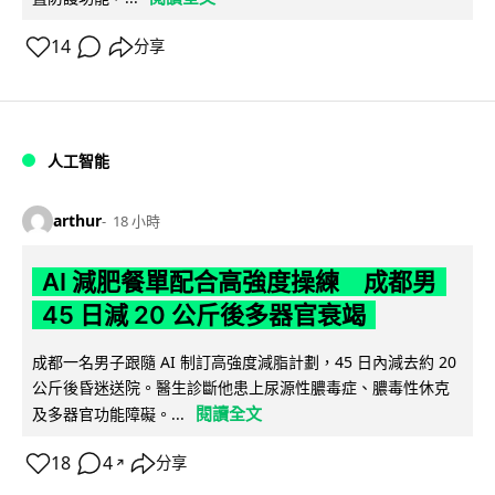
14
分享
人工智能
arthur
18 小時
AI 減肥餐單配合高強度操練 成都男
45 日減 20 公斤後多器官衰竭
成都一名男子跟隨 AI 制訂高強度減脂計劃，45 日內減去約 20
公斤後昏迷送院。醫生診斷他患上尿源性膿毒症、膿毒性休克
閱讀全文
及多器官功能障礙。...
18
4
分享
↗