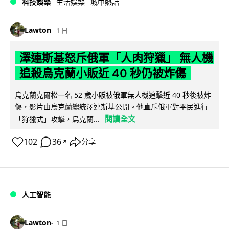
科技娛樂
生活娛樂
城中熱話
Lawton
1 日
澤連斯基怒斥俄軍「人肉狩獵」 無人機
追殺烏克蘭小販近 40 秒仍被炸傷
烏克蘭克爾松一名 52 歲小販被俄軍無人機追擊近 40 秒後被炸
傷，影片由烏克蘭總統澤連斯基公開。他直斥俄軍對平民進行
閱讀全文
「狩獵式」攻擊，烏克蘭...
102
36
分享
↗
人工智能
Lawton
1 日