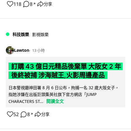
118
8
分享
↗
科技娛樂
影視娛樂
Lawton
13 小時
訂購 43 億日元精品後棄單 大阪女 2 年
後終被捕 涉海賊王,火影周邊產品
日本警視廳神田署 8 月 6 日公布，拘捕一名 32 歲大阪女子，
指她涉嫌在出版巨頭集英社旗下官方網店「JUMP
閱讀全文
CHARACTERS ST...
52
8
分享
↗