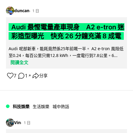
duncan
1 日
Audi 最慳電量產車現身 A2 e-tron 迷
彩造型曝光 快充 26 分鐘充滿 8 成電
Audi 呢部新車，能耗竟然係25年前嘅一半。 A2 e-tron 風阻低
至0.24，每百公里只需12.8 kWh，一度電行到7.8公里。6...
閱讀全文
7
1
分享
↗
科技娛樂
生活娛樂
城中熱話
Vin
1 日