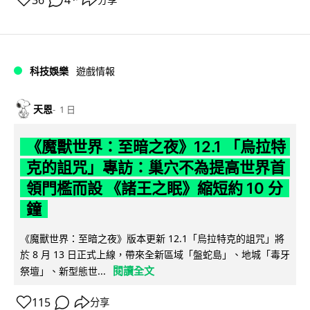
科技娛樂
遊戲情報
天恩
1 日
《魔獸世界：至暗之夜》12.1 「烏拉特
克的詛咒」專訪：巢穴不為提高世界首
領門檻而設 《諸王之眠》縮短約 10 分
鐘
《魔獸世界：至暗之夜》版本更新 12.1「烏拉特克的詛咒」將
於 8 月 13 日正式上線，帶來全新區域「盤蛇島」、地城「毒牙
閱讀全文
祭壇」、新型態世...
115
分享