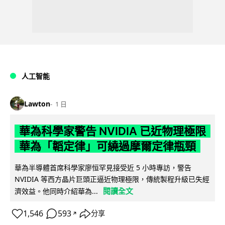
人工智能
Lawton
1 日
華為科學家警告 NVIDIA 已近物理極限
華為「韜定律」可繞過摩爾定律瓶頸
華為半導體首席科學家廖恒罕見接受近 5 小時專訪，警告
NVIDIA 等西方晶片巨頭正逼近物理極限，傳統製程升級已失經
閱讀全文
濟效益。他同時介紹華為...
1,546
593
分享
↗