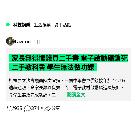
科技娛樂
生活娛樂
城中熱話
Lawton
1 日
家長無得慳錢買二手書 電子啟動碼鎖死
二手教科書 學生無法做功課
社福界立法會議員陳文宜指，一間中學書單價錢按年加 14.7%
遠超通漲，令家長難以負擔。而且電子教材啟動碼這項設計，
閱讀全文
令學生無法完成功課，二手...
935
371
分享
↗