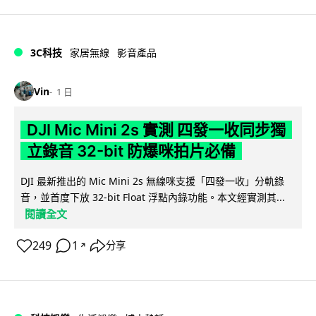
3C科技
家居無線
影音產品
Vin
1 日
DJI Mic Mini 2s 實測 四發一收同步獨
立錄音 32-bit 防爆咪拍片必備
DJI 最新推出的 Mic Mini 2s 無線咪支援「四發一收」分軌錄
音，並首度下放 32-bit Float 浮點內錄功能。本文經實測其...
閱讀全文
249
1
分享
↗