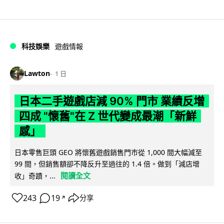
科技娛樂
遊戲情報
Lawton
1 日
日本二手遊戲店減 90% 門市 業績反增
四成 "懷舊"在 Z 世代變成最潮「新鮮
感」
日本零售巨頭 GEO 將懷舊遊戲銷售門市從 1,000 間大幅減至
99 間，但銷售額卻不降反升至過往的 1.4 倍。做到「減店增
閱讀全文
收」奇蹟，...
243
19
分享
↗