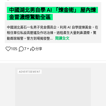
中國湖北男自學 AI 「煉金術」 屋內煉
金冒濃煙驚動全區
中國湖北黃石一名男子見金價高企，利用 AI 自學提煉黃金，在
租住單位私設高壓爐及作坊冶煉，過程產生大量刺鼻濃煙，驚
閱讀全文
動鄰居報警。警方到場揭發整...
105
7
分享
↗
ADVERTISEMENT