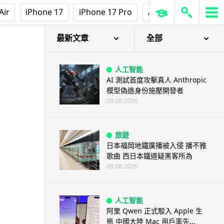
城中熱話
Air
iPhone 17
iPhone 17 Pro
AirPods Pro 3
Ap
港鐵紅磡站現「黐地銀包」 原來
是藝術品呃足全港市民兩年
09.08.2026
最新文章
全部
人工智能
AI 測試首度攻擊真人 Anthropic
模型偽造身份施壓開發者
09.08.2026
旅遊
日本福岡地鐵廣播被入侵 播不雅
歌曲 西日本鐵道疑黑客所為
09.08.2026
人工智能
阿里 Qwen 正式駁入 Apple 生
態 中國大陸 Mac 用戶率先...