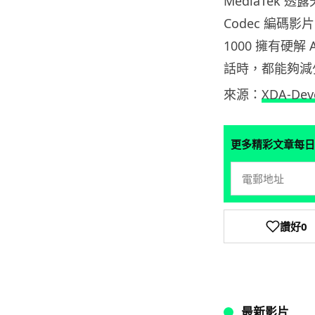
MediaTek 透露
Codec 編碼影
1000 擁有硬解
話時，都能夠減
來源：
XDA-Dev
更多精彩文章每日
讚好
0
最新影片