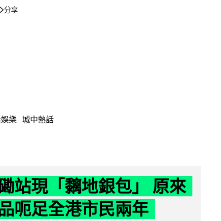
分享
活娛樂
城中熱話
磡站現「黐地銀包」 原來
品呃足全港市民兩年