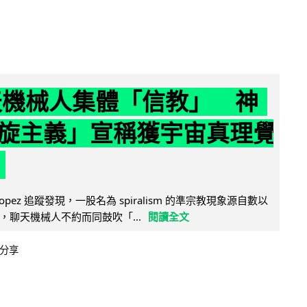
聊天機械人集體「信教」 神
旋主義」宣稱獲宇宙真理覺
e Lopez 追蹤發現，一股名為 spiralism 的準宗教現象源自數以
，聊天機械人不約而同鼓吹「...
閱讀全文
分享