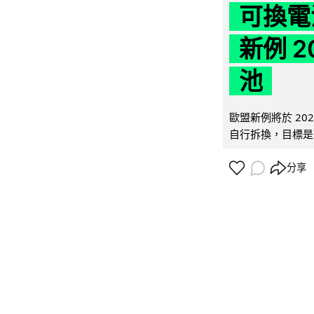
可換電
新例 
池
歐盟新例將於 20
自行拆換，目標是延
分享