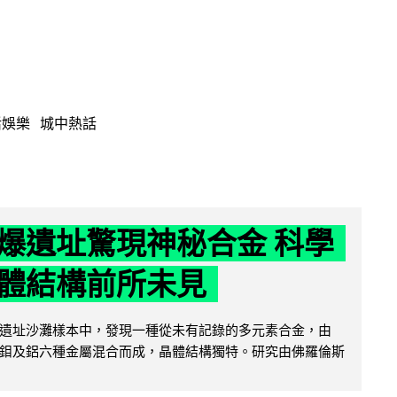
活娛樂
城中熱話
爆遺址驚現神秘合金 科學
體結構前所未見
遺址沙灘樣本中，發現一種從未有記錄的多元素合金，由
鉬及鋁六種金屬混合而成，晶體結構獨特。研究由佛羅倫斯