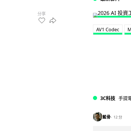
分享
AV1 Codec
M
3C科技
手提
藍骨
12 分