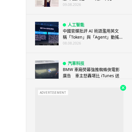
09.08.2026
人工智能
中國官媒批評 AI 術語濫用英文
稱「Token」與「Agent」動搖...
08.08.2026
汽車科技
BMW 車廂熒幕強推蜘蛛俠電影
廣告 車主怒轟堪比 iTunes 送
U...
08.08.2026
ADVERTISEMENT
音樂耳機
Sony 傳推平價復刻版耳筒 沿用
六年舊款規格挑戰加價潮
08.08.2026