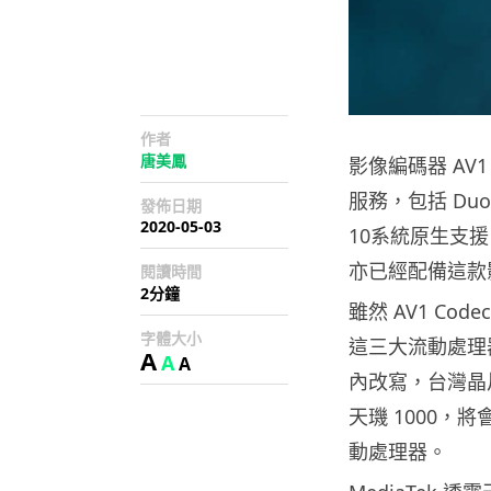
作者
唐美鳳
影像編碼器 AV1
服務，包括 Duo
發佈日期
2020-05-03
10系統原生支援 A
亦已經配備這款
閱讀時間
2分鐘
雖然 AV1 Code
字體大小
這三大流動處理
A
A
A
內改寫，台灣晶片
天璣 1000，將
動處理器。