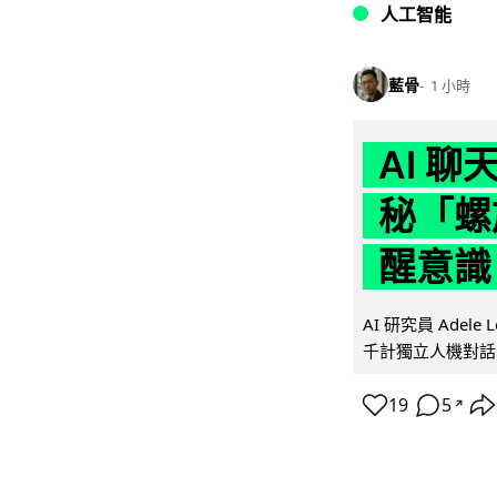
人工智能
藍骨
1 小時
AI 
秘「螺
醒意識
AI 研究員 Adel
千計獨立人機對話
19
5
↗