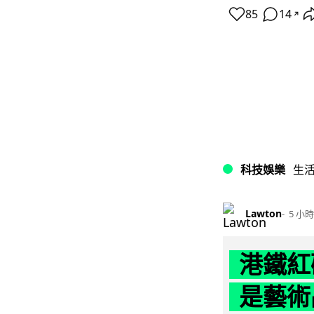
85
14
↗
科技娛樂
生
Lawton
5 小時
港鐵紅
是藝術