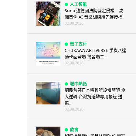
人工智能
Suno 遭德國法院裁定侵權 歐
洲首例 AI 音樂訓練須先獲授權
02.08.2026
電子支付
CHIIKAWA ARTIVERSE 手機八達
通卡面登場 掃會場二...
02.08.2026
城中熱話
網民曾笑日本避難所設備簡陋 今
大逆轉 台灣捐避難專用帳篷 送
熊...
02.08.2026
飲食
印度議員稱牛尿具抗菌效能 專家