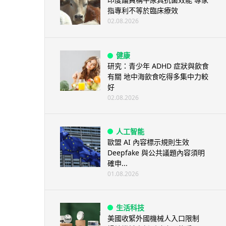
指專利不等於臨床療效
02.08.2026
健康
研究：青少年 ADHD 症狀與飲食
有關 地中海飲食吃得多集中力較
好
02.08.2026
人工智能
歐盟 AI 內容標示規則生效
Deepfake 與公共議題內容須明
確申...
01.08.2026
生活科技
美國收緊外國機械人入口限制