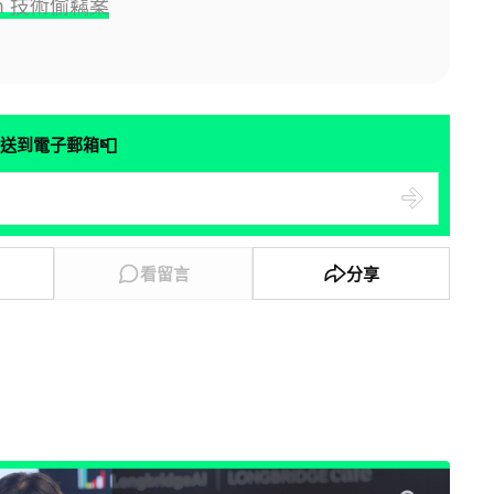
m 技術偷竊案
📮
送到電子郵箱
看留言
分享