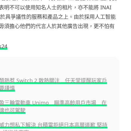
表明不可以使用知名人士的相片，亦不能將 INAI
形象用於具爭議性的服務和產品之上。由於採用人工智能
毋須擔心他們的代言人於其他廣告出現，更不怕有
s24
熱惹 Switch 2 散熱關注 任天堂提醒玩家戶
要謹慎
盈三輪電動車 Unimo 瞄準高齡用戶市場 在
牌也可駕駛
威力想私下解決 台積電拒絕日本高層道歉 堅持