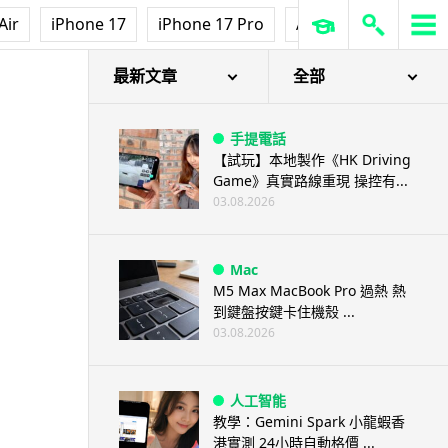
Air
iPhone 17
iPhone 17 Pro
AirPods Pro 3
Ap
最新文章
全部
手提電話
【試玩】本地製作《HK Driving
Game》真實路線重現 操控有...
03.08.2026
Mac
M5 Max MacBook Pro 過熱 熱
到鍵盤按鍵卡住機殼 ...
03.08.2026
人工智能
教學：Gemini Spark 小龍蝦香
港實測 24小時自動格價 ...