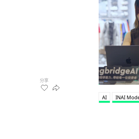
分享
AI
INAI Mode