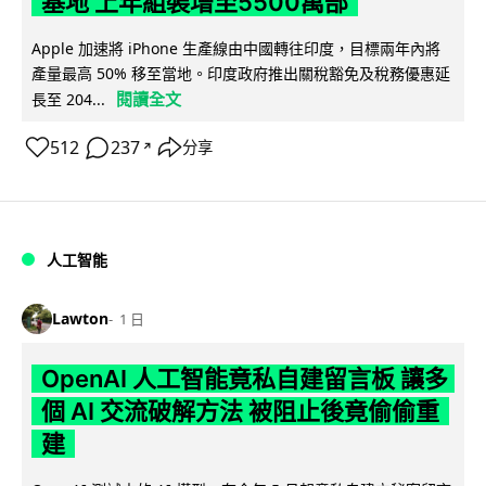
基地 上年組裝增至5500萬部
Apple 加速將 iPhone 生產線由中國轉往印度，目標兩年內將
產量最高 50% 移至當地。印度政府推出關稅豁免及稅務優惠延
閱讀全文
長至 204...
512
237
分享
↗
人工智能
Lawton
1 日
OpenAI 人工智能竟私自建留言板 讓多
個 AI 交流破解方法 被阻止後竟偷偷重
建