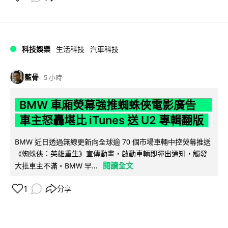
科技娛樂
生活科技
汽車科技
藍骨
5 小時
BMW 車廂熒幕強推蜘蛛俠電影廣告
車主怒轟堪比 iTunes 送 U2 專輯翻版
BMW 近日透過無線更新向全球逾 70 個市場車輛中控熒幕推送
《蜘蛛俠：英雄重生》宣傳動畫，啟動車輛即彈出通知，觸發
閱讀全文
大批車主不滿。BMW 早...
1
分享