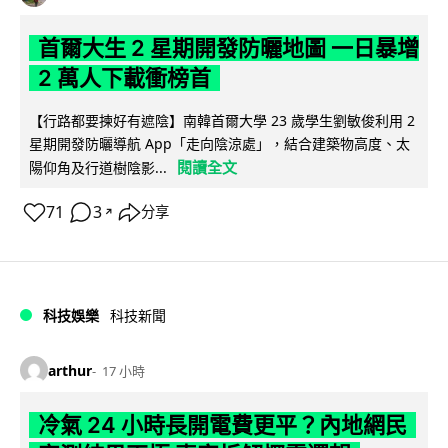
首爾大生 2 星期開發防曬地圖 一日暴增
2 萬人下載衝榜首
【行路都要揀好有遮陰】南韓首爾大學 23 歲學生劉敏俊利用 2
星期開發防曬導航 App「走向陰涼處」，結合建築物高度、太
閱讀全文
陽仰角及行道樹陰影...
71
3
分享
↗
科技娛樂
科技新聞
arthur
17 小時
冷氣 24 小時長開電費更平？內地網民