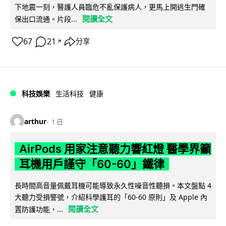
下地震一刻，醫護人員臨危不亂保護病人，更馬上開逃生門確
閱讀全文
保出口流通。片段...
67
21
分享
↗
科技娛樂
生活科技
健康
arthur
1 日
AirPods 用家注意聽力響紅燈 醫學界籲
耳機用戶謹守「60-60」鐵律
長時間高音量佩戴耳機可能導致永久性噪音性聽損。本文盤點 4
大聽力受損警號，介紹科學護耳的「60-60 原則」及 Apple 內
閱讀全文
置防護功能，...