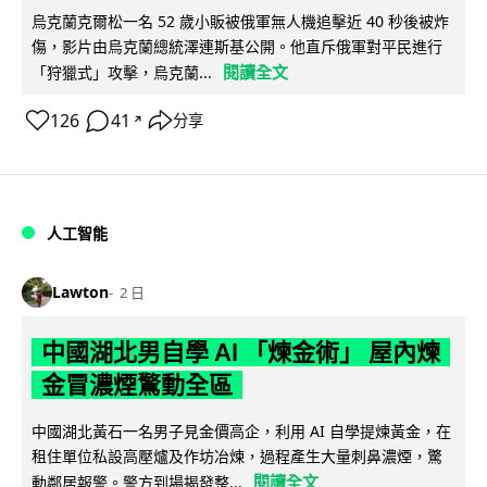
烏克蘭克爾松一名 52 歲小販被俄軍無人機追擊近 40 秒後被炸
傷，影片由烏克蘭總統澤連斯基公開。他直斥俄軍對平民進行
閱讀全文
「狩獵式」攻擊，烏克蘭...
126
41
分享
↗
人工智能
Lawton
2 日
中國湖北男自學 AI 「煉金術」 屋內煉
金冒濃煙驚動全區
中國湖北黃石一名男子見金價高企，利用 AI 自學提煉黃金，在
租住單位私設高壓爐及作坊冶煉，過程產生大量刺鼻濃煙，驚
閱讀全文
動鄰居報警。警方到場揭發整...