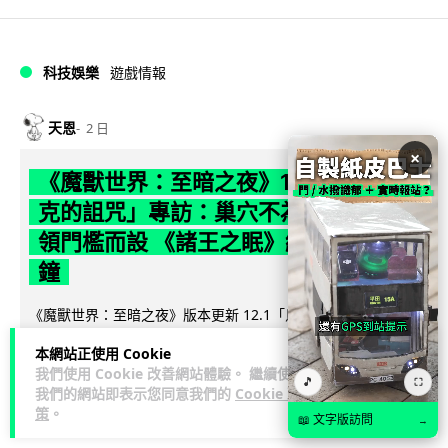
科技娛樂
遊戲情報
天恩
2 日
×
《魔獸世界：至暗之夜》12.1 「烏拉特
克的詛咒」專訪：巢穴不為提高世界首
領門檻而設 《諸王之眠》縮短約 10 分
鐘
《魔獸世界：至暗之夜》版本更新 12.1「烏拉特克的詛咒」將
於 8 月 13 日正式上線，帶來全新區域「盤蛇島」、地城「毒牙
本網站正使用 Cookie
閱讀全文
祭壇」、新型態世...
我們使用 Cookie 改善網站體驗。 繼續使用
🎵
⛶
我們的網站即表示您同意我們的
Cookie 政
116
分享
策
。
📖 文字版訪問
→