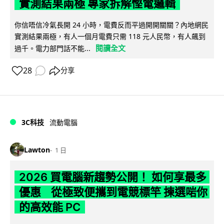
實測結果兩極 專家拆解慳電邏輯
你信唔信冷氣長開 24 小時，電費反而平過開開關關？內地網民
實測結果兩極，有人一個月電費只需 118 元人民幣，有人飆到
閱讀全文
過千。電力部門話不能...
28
分享
3C科技
流動電腦
Lawton
1 日
2026 買電腦新趨勢公開！ 如何享最多
優惠 從極致便攜到電競標竿 揀選啱你
的高效能 PC