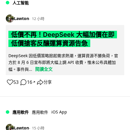
人工智能
Lawton
12 小時
低價不再！DeepSeek 大幅加價在即
低價搶客反釀運算資源告急
DeepSeek 因低價策略掀起需求熱潮，運算資源不勝負荷，官
方於 8 月 6 日宣布即將大幅上調 API 收費，惟未公布具體加
閱讀全文
幅。事件與...
53
16
分享
↗
iOS App
應用軟件
應用軟件
Lawton
15 小時