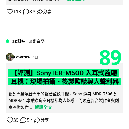
113
8
分享
↗
3C科技
流動音樂
89
Lawton
2 日
【評測】Sony IER-M500 入耳式監聽
耳機：現場拍攝、後製監聽與人聲利器
談到專業混音專用的聲音監聽耳機，Sony 經典 MDR-7506 到
MDR-M1 專業錄音室耳機都為人熟悉。而現在舞台製作者與創
閱讀全文
意影像製作...
39
5
分享
↗