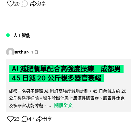
20
分享
人工智能
arthur
1 日
AI 減肥餐單配合高強度操練 成都男
45 日減 20 公斤後多器官衰竭
成都一名男子跟隨 AI 制訂高強度減脂計劃，45 日內減去約 20
公斤後昏迷送院。醫生診斷他患上尿源性膿毒症、膿毒性休克
閱讀全文
及多器官功能障礙。...
23
4
分享
↗