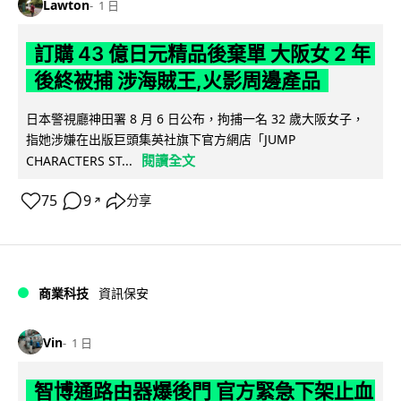
Lawton
1 日
訂購 43 億日元精品後棄單 大阪女 2 年
後終被捕 涉海賊王,火影周邊產品
日本警視廳神田署 8 月 6 日公布，拘捕一名 32 歲大阪女子，
指她涉嫌在出版巨頭集英社旗下官方網店「JUMP
閱讀全文
CHARACTERS ST...
75
9
分享
↗
商業科技
資訊保安
Vin
1 日
智博通路由器爆後門 官方緊急下架止血