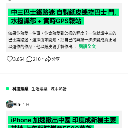
中三巴士鐵路迷 自製紙皮遙控巴士 門,
水撥識郁 + 實時GPS報站
如果你熱愛一件事，你會熱愛到怎樣的程度？一位就讀中三的
巴士鐵路迷，選擇由零開始，把自己的興趣一步步變成真正可
閱讀全文
以運作的作品。他以紙皮親手製作出...
3,654
210
分享
↗
科技娛樂
生活娛樂
城中熱話
Vin
1 日
iPhone 加速撤出中國 印度成新機主要