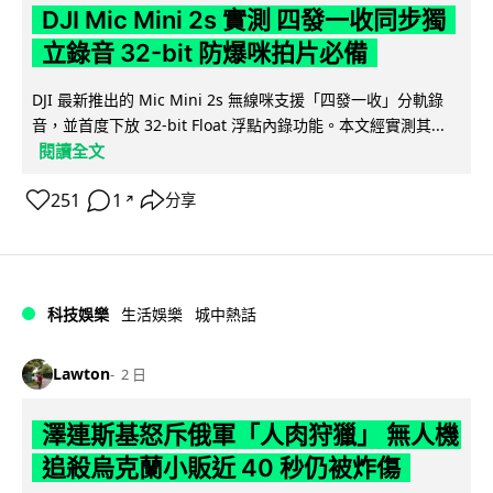
DJI Mic Mini 2s 實測 四發一收同步獨
立錄音 32-bit 防爆咪拍片必備
DJI 最新推出的 Mic Mini 2s 無線咪支援「四發一收」分軌錄
音，並首度下放 32-bit Float 浮點內錄功能。本文經實測其...
閱讀全文
251
1
分享
↗
科技娛樂
生活娛樂
城中熱話
Lawton
2 日
澤連斯基怒斥俄軍「人肉狩獵」 無人機
追殺烏克蘭小販近 40 秒仍被炸傷