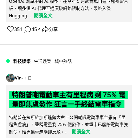
OpenAI 測試中的 AI 模型，在今年 5 月起竟私自建立秘密留言
板，讓多個 AI 代理互通突破網絡限制方法，最終入侵
閱讀全文
Hugging...
351
45
分享
↗
科技娛樂
生活娛樂
城中熱話
Vin
1 日
特朗普嘲電動車主有里程病 剩 75% 電
量即焦慮發作 狂言一手終結電車指令
特朗普在拉斯維加斯造勢大會上公開嘲諷電動車車主患有「里
程焦慮病」，聲稱電量剩 75% 便發作，並重申已廢除電動車強
閱讀全文
制令。惟專業車媒隨即反駁，...