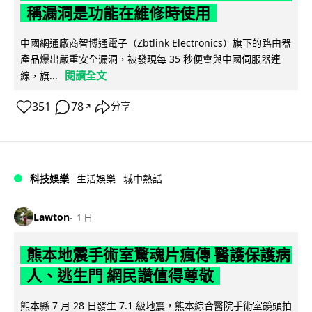
稱漏洞是功能在維修時使用
中國網通廠商智博通電子（Zbtlink Electronics）旗下的路由器
產品爆出嚴重安全漏洞，被發現每 35 秒便會與中國伺服器連
閱讀全文
線，旗...
351
78
分享
↗
科技娛樂
生活娛樂
城中熱話
Lawton
1 日
熊本地震手術室驚魂片瘋傳 醫護保護病
人、逃生門 網民讚值得尊敬
熊本縣 7 月 28 日發生 7.1 級地震，熊本綜合醫院手術室鏡頭拍