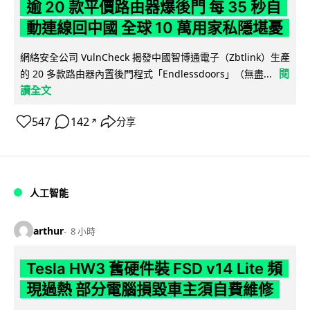
逾 20 款平價路由器爆後門 每 35 秒自
動連線回中國 全球 10 萬用家私隱堪憂
網絡安全公司 VulnCheck 揭發中國智博通電子（Zbtlink）生產
閱
的 20 多款路由器內置後門程式「Endlessdoors」（無盡...
讀全文
547
142
分享
↗
人工智能
arthur
8 小時
Tesla HW3 舊硬件裝 FSD v14 Lite 頻
現過熱 部分電腦損毀車主須自費維修