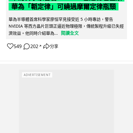
華為「韜定律」可繞過摩爾定律瓶頸
華為半導體首席科學家廖恒罕見接受近 5 小時專訪，警告
NVIDIA 等西方晶片巨頭正逼近物理極限，傳統製程升級已失經
閱讀全文
濟效益。他同時介紹華為...
549
202
分享
↗
ADVERTISEMENT