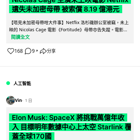
遺失未加密母帶 被索償 8.19 億港元
【唔見未加密母帶咁大件事】Netflix 洛杉磯辦公室被竊，未上
映的 Nicolas Cage 電影《Fortitude》母帶亦告失蹤。電影...
閱讀全文
168
9
分享
↗
人工智能
Vin
1 日
Elon Musk: SpaceX 將挑戰萬億年收
入 目標明年數據中心上太空 Starlink 覆
蓋全球170國