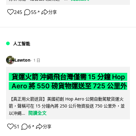
245
55
分享
↗
人工智能
Lawton
1 日
貨運火箭 沖繩飛台灣僅需 15 分鐘 Hop
Aero 將 550 磅貨物運送至 725 公里外
【真正用火箭送貨】美國初創 Hop Aero 公開自動駕駛貨運火
箭，聲稱可在 15 分鐘內將 250 公斤物資投送 750 公里外，並
閱讀全文
以沖繩...
51
6
分享
↗