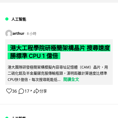
人工智能
arthur
8 小時
港大工程學院研極簡架構晶片 搜尋速度
勝標準 CPU 1 億倍
港大團隊研發極簡架構模擬內容尋址記憶體（CAM）晶片，用
二硫化鉬及半金屬銻克服傳輸瓶頸，漢明距離計算速度比標準
閱讀全文
CPU快1億倍，每次搜尋耗能低...
36
17
分享
↗