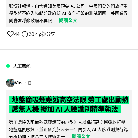
彭博社報道，白宮通知美國頂尖 AI 公司，中國開發的開放權重
模型將不納入特朗普政府新 AI 安全框架的測試範圍。美國業界
閱讀全文
則聯署呼籲政府不要限...
44
20
分享
↗
人工智能
Vin
1 日
地盤偷吸煙難逃高空法眼 勞工處出動熱
感無人機 擬加 AI 人臉識別精準執法
勞工處投入配備熱感應鏡頭的小型無人機進行高空巡邏以打擊
地盤違例吸煙，並正研究於未來一年內引入 AI 人臉識別與行為
閱讀全文
分析功能，結合三大技術進一...