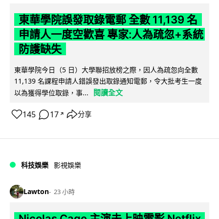
東華學院誤發取錄電郵 全數 11,139 名
申請人一度空歡喜 專家:人為疏忽+系統
防護缺失
東華學院今日（5 日）大學聯招放榜之際，因人為疏忽向全數
11,139 名課程申請人錯誤發出取錄通知電郵，令大批考生一度
閱讀全文
以為獲得學位取錄，事...
145
17
分享
↗
科技娛樂
影視娛樂
Lawton
23 小時
Nicolas Cage 主演未上映電影 Netflix