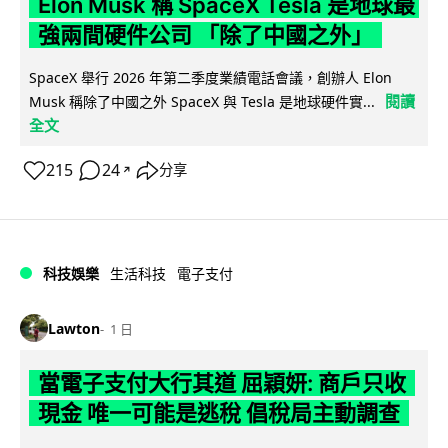
Elon Musk 稱 SpaceX Tesla 是地球最
強兩間硬件公司 「除了中國之外」
SpaceX 舉行 2026 年第二季度業績電話會議，創辦人 Elon
閱讀
Musk 稱除了中國之外 SpaceX 與 Tesla 是地球硬件實...
全文
215
24
分享
↗
科技娛樂
生活科技
電子支付
Lawton
1 日
當電子支付大行其道 屈穎妍: 商戶只收
現金 唯一可能是逃稅 倡稅局主動調查