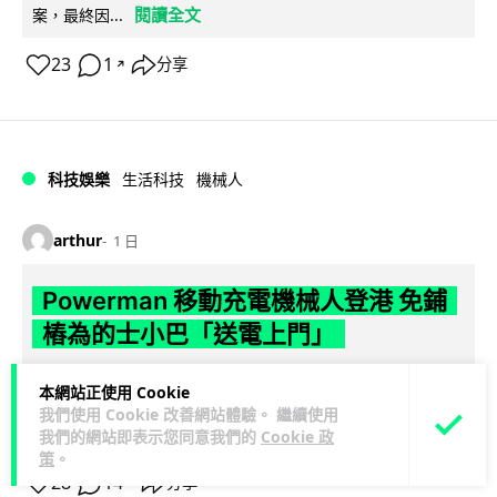
閱讀全文
案，最終因...
23
1
分享
↗
科技娛樂
生活科技
機械人
arthur
1 日
Powerman 移動充電機械人登港 免鋪
樁為的士小巴「送電上門」
你架電動車喺停車場搵唔到樁？有個機械人會自己行過嚟幫你
本網站正使用 Cookie
充電。THEi 高科院同內地公司研發出 Powerman 移動充電機
我們使用 Cookie 改善網站體驗。 繼續使用
閱讀全文
械人，唔使鋪線裝樁...
我們的網站即表示您同意我們的
Cookie 政
策
。
28
14
分享
↗