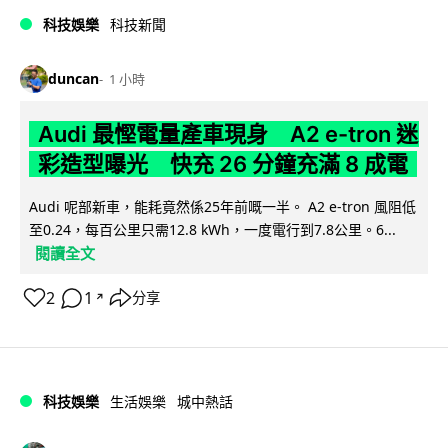
科技娛樂
科技新聞
duncan
1 小時
Audi 最慳電量產車現身 A2 e-tron 迷
彩造型曝光 快充 26 分鐘充滿 8 成電
Audi 呢部新車，能耗竟然係25年前嘅一半。 A2 e-tron 風阻低
至0.24，每百公里只需12.8 kWh，一度電行到7.8公里。6...
閱讀全文
2
1
分享
↗
科技娛樂
生活娛樂
城中熱話