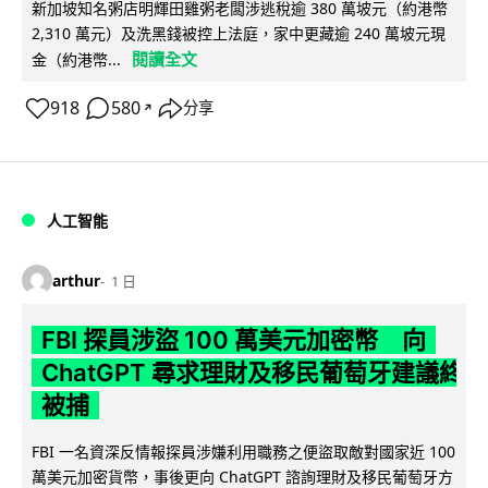
新加坡知名粥店明輝田雞粥老闆涉逃稅逾 380 萬坡元（約港幣
2,310 萬元）及洗黑錢被控上法庭，家中更藏逾 240 萬坡元現
閱讀全文
金（約港幣...
918
580
分享
↗
人工智能
arthur
1 日
FBI 探員涉盜 100 萬美元加密幣 向
ChatGPT 尋求理財及移民葡萄牙建議終
被捕
FBI 一名資深反情報探員涉嫌利用職務之便盜取敵對國家近 100
萬美元加密貨幣，事後更向 ChatGPT 諮詢理財及移民葡萄牙方