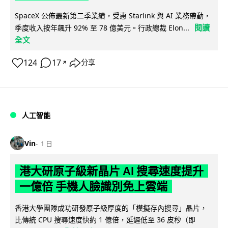
SpaceX 公佈最新第二季業績，受惠 Starlink 與 AI 業務帶動，
閱讀
季度收入按年飆升 92% 至 78 億美元。行政總裁 Elon...
全文
124
17
分享
↗
人工智能
Vin
1 日
港大研原子級新晶片 AI 搜尋速度提升
一億倍 手機人臉識別免上雲端
香港大學團隊成功研發原子級厚度的「模擬存內搜尋」晶片，
比傳統 CPU 搜尋速度快約 1 億倍，延遲低至 36 皮秒（即