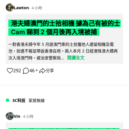
Lawton
4 小時
港夫婦澳門的士拾相機 據為己有被的士
Cam 睇到 2 個月後再入境被捕
一對香港夫婦今年 5 月遊澳門乘的士拾獲他人遺留相機及電
池，拾遺不報並帶返香港自用。兩人本月 2 日經港珠澳大橋再
閱讀全文
次入境澳門時，被治安警察局...
292
46
分享
↗
3C科技
家居無線
Vin
4 小時