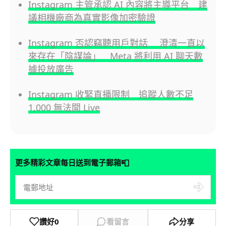
Instagram 主管承認 AI 內容將主導平台 建
議相機廠商為真實影像加密驗證
Instagram 否認竊聽用戶對話 澄清一直以
來存在「陰謀論」 Meta 將利用 AI 聊天數
據投放廣告
Instagram 收緊直播限制 追蹤人數不足
1,000 無法開 Live
📮
更多精彩文章每日送到電子郵箱
讚好
0
看留言
分享