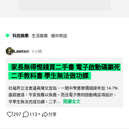
科技娛樂
生活娛樂
城中熱話
Lawton
3 小時
家長無得慳錢買二手書 電子啟動碼鎖死
二手教科書 學生無法做功課
社福界立法會議員陳文宜指，一間中學書單價錢按年加 14.7%
遠超通漲，令家長難以負擔。而且電子教材啟動碼這項設計，
閱讀全文
令學生無法完成功課，二手...
297
113
分享
↗