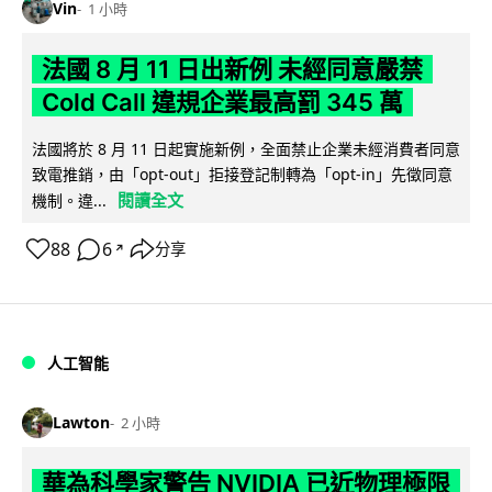
Vin
1 小時
法國 8 月 11 日出新例 未經同意嚴禁
Cold Call 違規企業最高罰 345 萬
法國將於 8 月 11 日起實施新例，全面禁止企業未經消費者同意
致電推銷，由「opt-out」拒接登記制轉為「opt-in」先徵同意
閱讀全文
機制。違...
88
6
分享
↗
人工智能
Lawton
2 小時
華為科學家警告 NVIDIA 已近物理極限