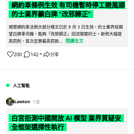
網約車條例生效 有司機暫時停工避風頭
的士業界籲白牌 "改邪歸正"
規管網約車法例大部分條文已於 8 月 3 日生效，的士業界就期
望白牌車司機，能夠「改邪歸正」回流駕駛的士。新例大幅提
閱讀全文
高罰則，首次定罪最高罰款...
200
142
分享
↗
人工智能
Lawton
1 日
白宮拒測中國開放 AI 模型 業界質疑安
全框架選擇性執行