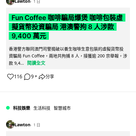
Lawton
1 日
Fun Coffee 咖啡騙局爆煲 咖啡包裝虛
擬貨幣投資騙局 港澳警拘 8 人涉款
9,400 萬元
香港警方聯同澳門司警搗破以養生咖啡生意包裝的虛擬貨幣投
資騙局 Fun Coffee，兩地共拘捕 8 人，接獲逾 200 宗舉報，涉
閱讀全文
款 9,4...
116
9
分享
↗
科技娛樂
生活科技
智慧城市
Lawton
1 日