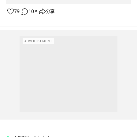
79
10
分享
↗
ADVERTISEMENT