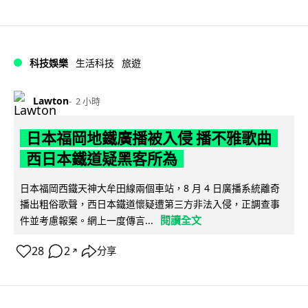
科技娛樂
生活科技
旅遊
Lawton
2 小時
日本福岡地鐵廣播被入侵 播不雅歌曲
西日本鐵道疑黑客所為
日本福岡西鐵天神大牟田線兩個車站，8 月 4 日廣播系統離奇
播出粗俗歌聲，西日本鐵道懷疑遭第三方非法入侵，正調查事
閱讀全文
件並考慮報案。網上一度傳言...
28
2
分享
↗