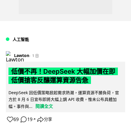
人工智能
Lawton
1 日
低價不再！DeepSeek 大幅加價在即
低價搶客反釀運算資源告急
DeepSeek 因低價策略掀起需求熱潮，運算資源不勝負荷，官
方於 8 月 6 日宣布即將大幅上調 API 收費，惟未公布具體加
閱讀全文
幅。事件與...
69
19
分享
↗