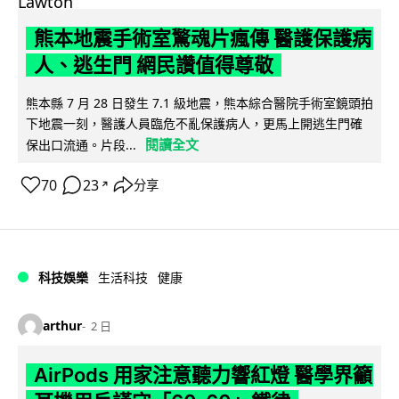
熊本地震手術室驚魂片瘋傳 醫護保護病
人、逃生門 網民讚值得尊敬
熊本縣 7 月 28 日發生 7.1 級地震，熊本綜合醫院手術室鏡頭拍
下地震一刻，醫護人員臨危不亂保護病人，更馬上開逃生門確
閱讀全文
保出口流通。片段...
70
23
分享
↗
科技娛樂
生活科技
健康
arthur
2 日
AirPods 用家注意聽力響紅燈 醫學界籲