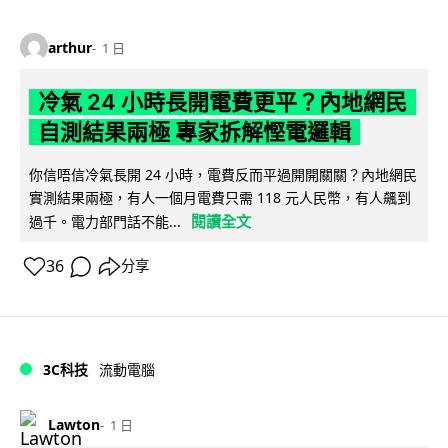
arthur
1 日
冷氣 24 小時長開電費更平？內地網民
自測結果兩極 專家拆解慳電邏輯
你信唔信冷氣長開 24 小時，電費反而平過開開關關？內地網民
實測結果兩極，有人一個月電費只需 118 元人民幣，有人飆到
閱讀全文
過千。電力部門話不能...
36
分享
3C科技
流動電腦
Lawton
1 日