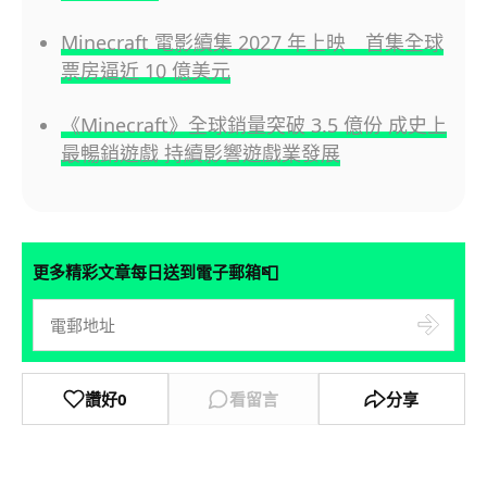
Minecraft 電影續集 2027 年上映 首集全球
票房逼近 10 億美元
《Minecraft》全球銷量突破 3.5 億份 成史上
最暢銷遊戲 持續影響遊戲業發展
📮
更多精彩文章每日送到電子郵箱
讚好
0
看留言
分享