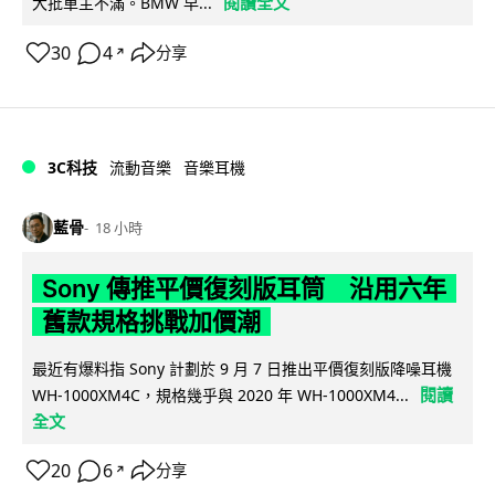
閱讀全文
大批車主不滿。BMW 早...
30
4
分享
↗
3C科技
流動音樂
音樂耳機
藍骨
18 小時
Sony 傳推平價復刻版耳筒 沿用六年
舊款規格挑戰加價潮
最近有爆料指 Sony 計劃於 9 月 7 日推出平價復刻版降噪耳機
閱讀
WH-1000XM4C，規格幾乎與 2020 年 WH-1000XM4...
全文
20
6
分享
↗