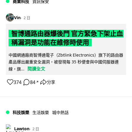
商業科技
資訊保安
Vin
2 日
智博通路由器爆後門 官方緊急下架止血
稱漏洞是功能在維修時使用
中國網通廠商智博通電子（Zbtlink Electronics）旗下的路由器
產品爆出嚴重安全漏洞，被發現每 35 秒便會與中國伺服器連
閱讀全文
線，旗...
374
84
分享
↗
科技娛樂
生活娛樂
城中熱話
Lawton
2 日