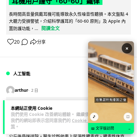
耳機用戶謹守「60-60」鐵律
長時間高音量佩戴耳機可能導致永久性噪音性聽損。本文盤點 4
大聽力受損警號，介紹科學護耳的「60-60 原則」及 Apple 內
閱讀全文
置防護功能，...
20
分享
×
人工智能
arthur
2 日
AI 減肥餐單配合高強度操練 成都男
本網站正使用 Cookie
我們使用 Cookie 改善網站體驗。 繼續使用
45 日減 20 公斤後多器官衰竭
🎵
⛶
我們的網站即表示您同意我們的
Cookie 政
策
。
成都一名男子跟隨 AI 制訂高強度減脂計劃，45 日內減去約 20
📖 文字版訪問
→
公斤後昏迷送院。醫生診斷他患上尿源性膿毒症、膿毒性休克