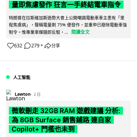
量即焦慮發作 狂言一手終結電車指令
特朗普在拉斯維加斯造勢大會上公開嘲諷電動車車主患有「里
程焦慮病」，聲稱電量剩 75% 便發作，並重申已廢除電動車強
閱讀全文
制令。惟專業車媒隨即反駁，...
632
279
分享
↗
人工智能
Lawton
2 日
微軟刪走 32GB RAM 遊戲建議 分析:
為 8GB Surface 銷售鋪路 連自家
Copilot+ 門檻也未到