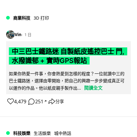
商業科技
3D 打印
Vin
1 日
中三巴士鐵路迷 自製紙皮遙控巴士 門,
水撥識郁 + 實時GPS報站
如果你熱愛一件事，你會熱愛到怎樣的程度？一位就讀中三的
巴士鐵路迷，選擇由零開始，把自己的興趣一步步變成真正可
閱讀全文
以運作的作品。他以紙皮親手製作出...
4,479
251
分享
↗
科技娛樂
生活娛樂
城中熱話