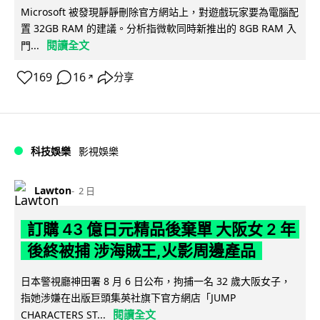
Microsoft 被發現靜靜刪除官方網站上，對遊戲玩家要為電腦配
置 32GB RAM 的建議。分析指微軟同時新推出的 8GB RAM 入
閱讀全文
門...
169
16
分享
↗
科技娛樂
影視娛樂
Lawton
2 日
訂購 43 億日元精品後棄單 大阪女 2 年
後終被捕 涉海賊王,火影周邊產品
日本警視廳神田署 8 月 6 日公布，拘捕一名 32 歲大阪女子，
指她涉嫌在出版巨頭集英社旗下官方網店「JUMP
閱讀全文
CHARACTERS ST...