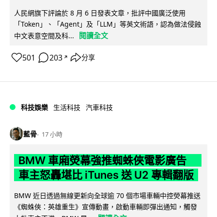
人民網旗下評論於 8 月 6 日發表文章，批評中國廣泛使用
「Token」、「Agent」及「LLM」等英文術語，認為做法侵蝕
閱讀全文
中文表意空間及科...
501
203
分享
↗
科技娛樂
生活科技
汽車科技
藍骨
17 小時
BMW 車廂熒幕強推蜘蛛俠電影廣告
車主怒轟堪比 iTunes 送 U2 專輯翻版
BMW 近日透過無線更新向全球逾 70 個市場車輛中控熒幕推送
《蜘蛛俠：英雄重生》宣傳動畫，啟動車輛即彈出通知，觸發