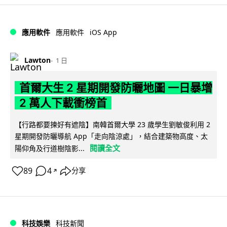
iOS App
應用軟件
應用軟件
Lawton
1 日
首爾大生 2 星期開發防曬地圖 一日暴增
2 萬人下載衝榜首
【行路都要揀好有遮陰】南韓首爾大學 23 歲學生劉敏俊利用 2
星期開發防曬導航 App「走向陰涼處」，結合建築物高度、太
閱讀全文
陽仰角及行道樹陰影...
89
4
分享
↗
科技娛樂
科技新聞