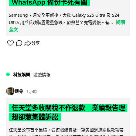
WhatsApp 備份卡死有關
Samsung 7 月安全更新後，大批 Galaxy S25 Ultra 及 S24
閱讀
Ultra 用戶反映裝置電量急跌、發熱甚至充電變慢。有...
全文
分享
科技娛樂
遊戲情報
藍骨
1 小時
任天堂多收關稅不作退款 業績報告理
想卻惹集體訴訟
任天堂公布首季業績，受遊戲熱賣及一筆美國退還關稅款項帶