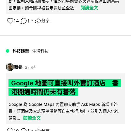
動，盈利大幅跑贏預期。惟公司早前曾多次以關稅為由調高美
閱讀全文
國定價，如今關稅被裁定違法並全數...
14
1
分享
↗
科技娛樂
生活科技
藍骨
2 小時
Google 地圖可直接叫外賣訂酒店 香
港開通時間仍未有着落
Google 為 Google Maps 內置聊天助手 Ask Maps 新增叫外
賣、訂酒店及查詢現場活動等自主執行功能，並引入個人化推
閱讀全文
薦及...
↗