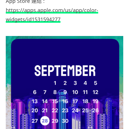
App Store 連結 :
https://apps.apple.com/us/app/color-
widgets/id1531594277