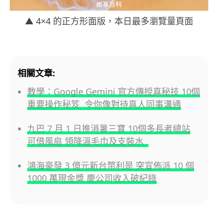
▲ 4×4 的正方形面版，本日最多瀏覽量頁面
相關文章:
教學：Google Gemini 官方傳授真秘技 10個
重要操作秘笈 令你像對待真人同事溝通
九巴 7 月 1 日推消暑三寶 10個多長者總站
可借風扇 領降溫毛巾及支裝水
鴻海豪發 3 億元新台幣利是 突宣佈派 10 個
1000 萬現金獎 慶公司收入破紀錄