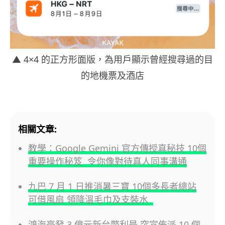
▲ 4×4 的正方形面版，為用戶顯示曾經搜尋過的目
的地機票及酒店
相關文章:
教學：Google Gemini 官方傳授真秘技 10個
重要操作秘笈 令你像對待真人同事溝通
九巴 7 月 1 日推消暑三寶 10個多長者總站
可借風扇 領降溫毛巾及支裝水
鴻海豪發 3 億元新台幣利是 突宣佈派 10 個