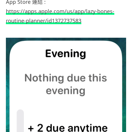
App Store 連結 :
https://apps.apple.com/us/app/lazy-bones-
routine-planner/id1372737583