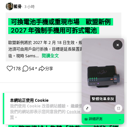
藍骨
3 小時
可換電池手機或重現市場 歐盟新例
2027 年強制手機用可拆式電池
歐盟新例將於 2027 年 2 月 18 日生效，規定手機及平板電腦電
×
池須可由用戶自行拆換，目標是延長裝置壽命及減少電子垃
閱讀全文
圾。現時 Sams...
178
54
分享
↗
人工智能
本網站正使用 Cookie
我們使用 Cookie 改善網站體驗。 繼續使用
🎵
⛶
我們的網站即表示您同意我們的
Cookie 政
藍骨
4 小時
策
。
📖 詳細評測
→