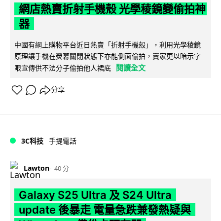
網店熱賣折射手機殼 光學稜鏡變偷拍神
器
中國有網上購物平台近日熱賣「折射手機殼」，利用光學稜鏡
原理讓手機在熒幕關閉狀態下亦能側面偷拍，賣家更以暗示字
閱讀全文
眼宣傳供不法分子偷拍他人裙底
分享
3C科技
手提電話
Lawton
40 分
Galaxy S25 Ultra 及 S24 Ultra
update 後暴走 電量急跌兼發熱疑與