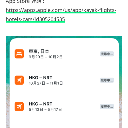
App Store 連結 :
https://apps.apple.com/us/app/kayak-flights-
hotels-cars/id305204535