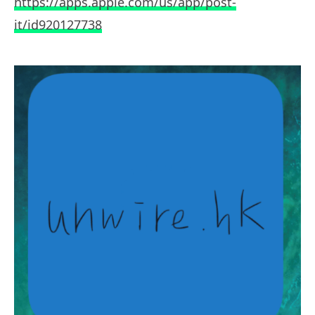
https://apps.apple.com/us/app/post-
it/id920127738