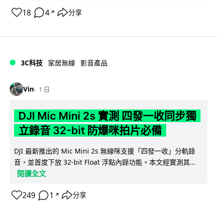
18
4
分享
↗
3C科技
家居無線
影音產品
Vin
1 日
DJI Mic Mini 2s 實測 四發一收同步獨
立錄音 32-bit 防爆咪拍片必備
DJI 最新推出的 Mic Mini 2s 無線咪支援「四發一收」分軌錄
音，並首度下放 32-bit Float 浮點內錄功能。本文經實測其...
閱讀全文
249
1
分享
↗