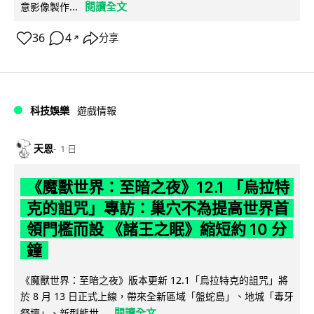
閱讀全文
意影像製作...
36
4
分享
↗
科技娛樂
遊戲情報
天恩
1 日
《魔獸世界：至暗之夜》12.1 「烏拉特
克的詛咒」專訪：巢穴不為提高世界首
領門檻而設 《諸王之眠》縮短約 10 分
鐘
《魔獸世界：至暗之夜》版本更新 12.1「烏拉特克的詛咒」將
於 8 月 13 日正式上線，帶來全新區域「盤蛇島」、地城「毒牙
閱讀全文
祭壇」、新型態世...