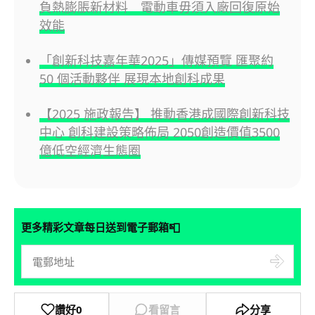
負熱膨脹新材料 電動車毋須入廠回復原始
效能
「創新科技嘉年華2025」傳媒預覽 匯聚約
50 個活動夥伴 展現本地創科成果
【2025 施政報告】 推動香港成國際創新科技
中心 創科建設策略佈局 2050創造價值3500
億低空經濟生態圈
📮
更多精彩文章每日送到電子郵箱
讚好
0
看留言
分享