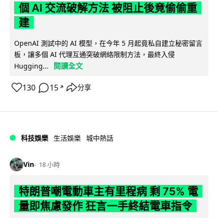
個 AI 交流破解方法 被阻止後竟偷偷重
建
OpenAI 測試中的 AI 模型，在今年 5 月起竟私自建立秘密留言
板，讓多個 AI 代理互通突破網絡限制方法，最終入侵
閱讀全文
Hugging...
130
15
分享
↗
科技娛樂
生活娛樂
城中熱話
Vin
18 小時
特朗普嘲電動車主有里程病 剩 75% 電
量即焦慮發作 狂言一手終結電車指令