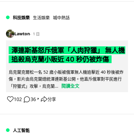
科技娛樂
生活娛樂
城中熱話
Lawton
1 日
澤連斯基怒斥俄軍「人肉狩獵」 無人機
追殺烏克蘭小販近 40 秒仍被炸傷
烏克蘭克爾松一名 52 歲小販被俄軍無人機追擊近 40 秒後被炸
傷，影片由烏克蘭總統澤連斯基公開。他直斥俄軍對平民進行
閱讀全文
「狩獵式」攻擊，烏克蘭...
102
36
分享
↗
人工智能