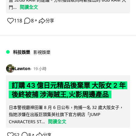
閱讀全文
門...
118
8
分享
↗
科技娛樂
影視娛樂
Lawton
19 小時
訂購 43 億日元精品後棄單 大阪女 2 年
後終被捕 涉海賊王,火影周邊產品
日本警視廳神田署 8 月 6 日公布，拘捕一名 32 歲大阪女子，
指她涉嫌在出版巨頭集英社旗下官方網店「JUMP
閱讀全文
CHARACTERS ST...
52
8
分享
↗