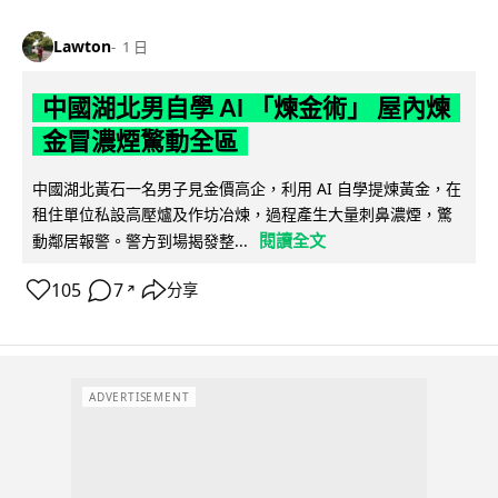
Lawton
1 日
中國湖北男自學 AI 「煉金術」 屋內煉
金冒濃煙驚動全區
中國湖北黃石一名男子見金價高企，利用 AI 自學提煉黃金，在
租住單位私設高壓爐及作坊冶煉，過程產生大量刺鼻濃煙，驚
閱讀全文
動鄰居報警。警方到場揭發整...
105
7
分享
↗
ADVERTISEMENT