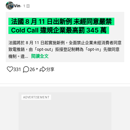
Vin
1 日
法國 8 月 11 日出新例 未經同意嚴禁
Cold Call 違規企業最高罰 345 萬
法國將於 8 月 11 日起實施新例，全面禁止企業未經消費者同意
致電推銷，由「opt-out」拒接登記制轉為「opt-in」先徵同意
閱讀全文
機制。違...
331
26
分享
↗
ADVERTISEMENT