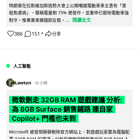
特朗普在拉斯維加斯造勢大會上公開嘲諷電動車車主患有「里
程焦慮病」，聲稱電量剩 75% 便發作，並重申已廢除電動車強
閱讀全文
制令。惟專業車媒隨即反駁，...
386
151
分享
↗
人工智能
Lawton
18 小時
微軟刪走 32GB RAM 遊戲建議 分析:
為 8GB Surface 銷售鋪路 連自家
Copilot+ 門檻也未到
Microsoft 被發現靜靜刪除官方網站上，對遊戲玩家要為電腦配
置 32GB RAM 的建議。分析指微軟同時新推出的 8GB RAM 入