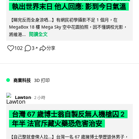
執出世界末日 他人回應: 影到今日氣溫
【睇完反而全身涼哂...】有網民初學攝影不足 1 個月，在
MegaBox 18 樓 Mega Sky 空中花園拍照，因不懂調校光影，
閱讀全文
將維港...
102
3
分享
↗
商業科技
3D 打印
Lawton
2 小時
台灣 67 歲博士翁自製反無人機槍囚 2
年半 法官斥藏火藥恐危害治安
【自己整就會俾人拉...】台灣一名 67 歲擁博士學歷退休男子，