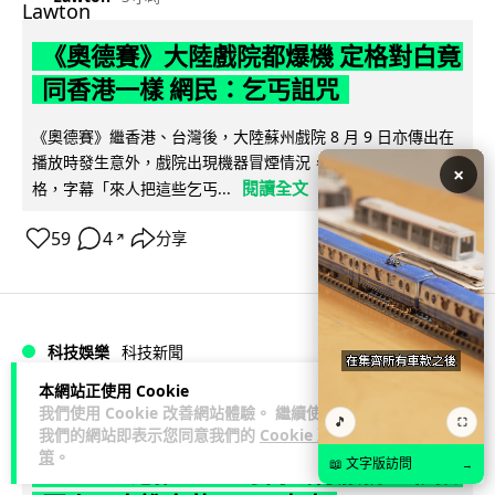
《奧德賽》大陸戲院都爆機 定格對白竟
同香港一樣 網民：乞丐詛咒
《奧德賽》繼香港、台灣後，大陸蘇州戲院 8 月 9 日亦傳出在
播放時發生意外，戲院出現機器冒煙情況，而播放停止時的畫
×
閱讀全文
格，字幕「來人把這些乞丐...
59
4
分享
↗
科技娛樂
科技新聞
本網站正使用 Cookie
duncan
我們使用 Cookie 改善網站體驗。 繼續使用
3 小時
🎵
⛶
我們的網站即表示您同意我們的
Cookie 政
策
。
📖 文字版訪問
→
Uber 在港推 Elite 尊尚出行服務！夥拍