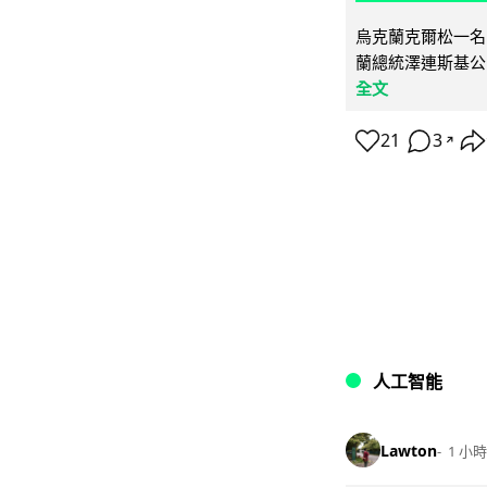
烏克蘭克爾松一名 
蘭總統澤連斯基公
全文
21
3
↗
人工智能
Lawton
1 小時