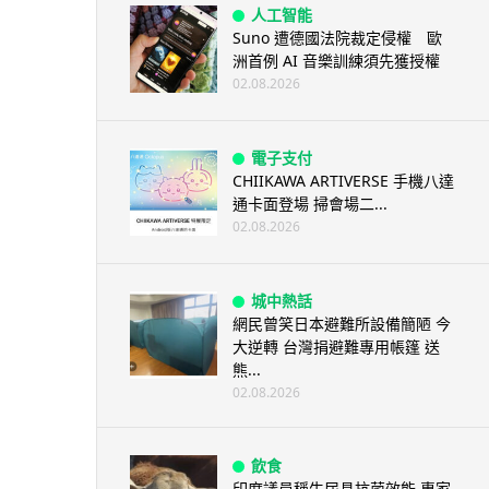
人工智能
Suno 遭德國法院裁定侵權 歐
洲首例 AI 音樂訓練須先獲授權
02.08.2026
電子支付
CHIIKAWA ARTIVERSE 手機八達
通卡面登場 掃會場二...
02.08.2026
城中熱話
網民曾笑日本避難所設備簡陋 今
大逆轉 台灣捐避難專用帳篷 送
熊...
02.08.2026
飲食
印度議員稱牛尿具抗菌效能 專家