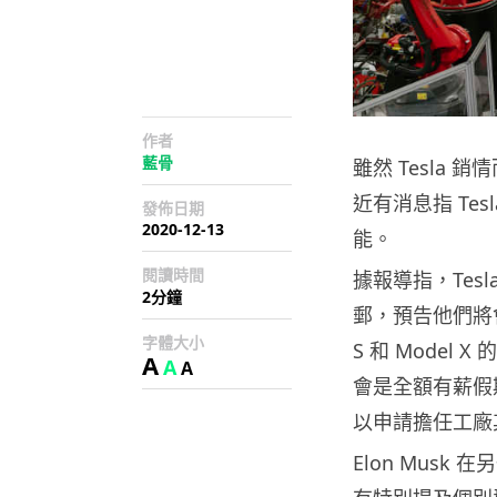
作者
藍骨
雖然 Tesla
近有消息指 Tes
發佈日期
2020-12-13
能。
閱讀時間
據報導指，Tesl
2分鐘
郵，預告他們將會在 
字體大小
S 和 Mode
A
A
A
會是全額有薪假
以申請擔任工廠
Elon Mus