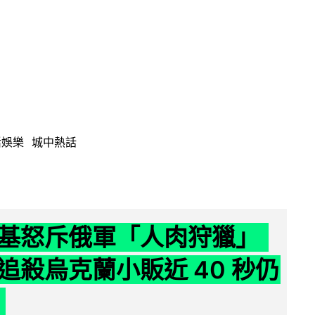
活娛樂
城中熱話
基怒斥俄軍「人肉狩獵」
追殺烏克蘭小販近 40 秒仍