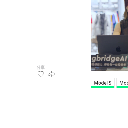
分享
Model S
Mod