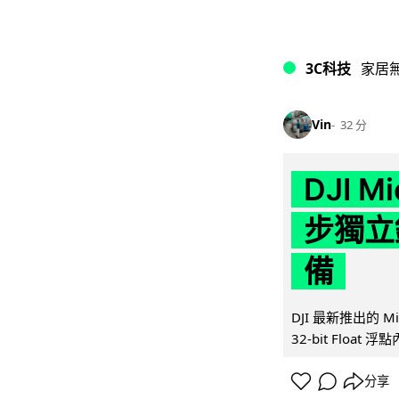
3C科技
家居
Vin
32 分
DJI M
步獨立錄
備
DJI 最新推出的 
32-bit Float
分享