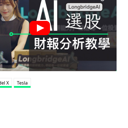
el X
Tesla