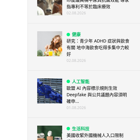
指專利不等於臨床療效
02.08.2026
健康
研究：青少年 ADHD 症狀與飲食
有關 地中海飲食吃得多集中力較
好
02.08.2026
人工智能
歐盟 AI 內容標示規則生效
Deepfake 與公共議題內容須明
確申...
01.08.2026
生活科技
美國收緊外國機械人入口限制