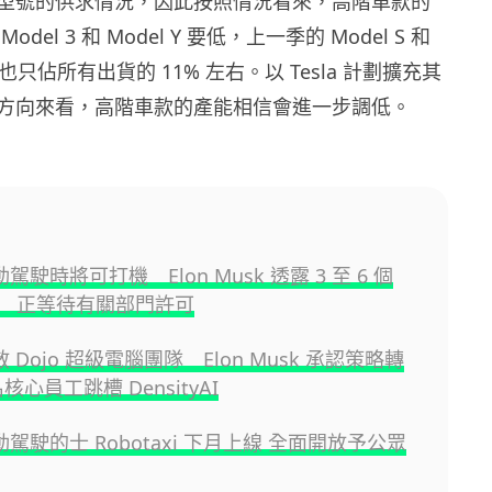
型號的供求情況，因此按照情況看來，高階車款的
del 3 和 Model Y 要低，上一季的 Model S 和
貨量也只佔所有出貨的 11% 左右。以 Tesla 計劃擴充其
方向來看，高階車款的產能相信會進一步調低。
自動駕駛時將可打機 Elon Musk 透露 3 至 6 個
 正等待有關部門許可
解散 Dojo 超級電腦團隊 Elon Musk 承認策略轉
核心員工跳槽 DensityAI
 自動駕駛的士 Robotaxi 下月上線 全面開放予公眾