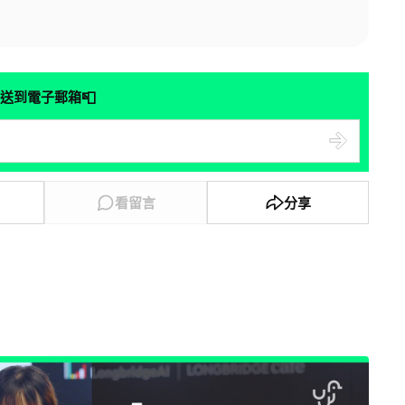
📮
送到電子郵箱
看留言
分享