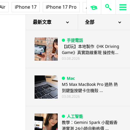
Air
iPhone 17
iPhone 17 Pro
AirPods Pro 3
Ap
最新文章
全部
手提電話
【試玩】本地製作《HK Driving
Game》真實路線重現 操控有...
03.08.2026
Mac
M5 Max MacBook Pro 過熱 熱
到鍵盤按鍵卡住機殼 ...
03.08.2026
人工智能
教學：Gemini Spark 小龍蝦香
港實測 24小時自動格價 ...