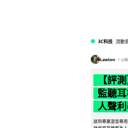
3C科技
流動
Lawton
1 小時
【評測】
監聽耳
人聲利
談到專業混音專用的聲