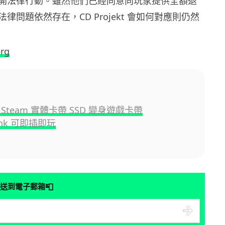
開法律行動。雖然他們已經同意向玩家提供全額退
律問題依然存在，CD Projekt 會如何對應則仍然
rg
Steam 實體卡帶 SSD 變身遊戲卡帶
unk 可即插即玩
📮
送到電子郵箱