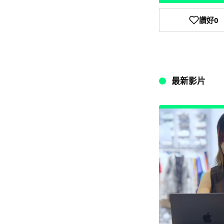
讚好
0
最新影片