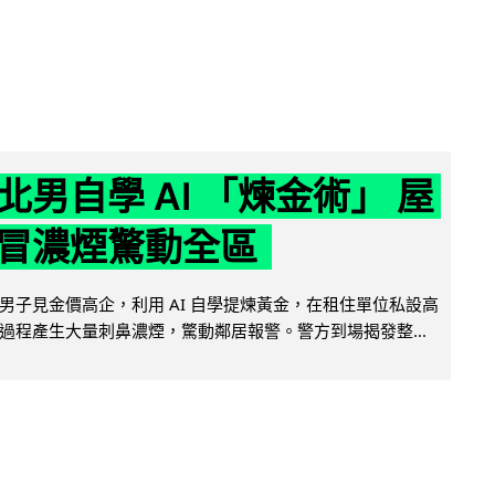
北男自學 AI 「煉金術」 屋
冒濃煙驚動全區
男子見金價高企，利用 AI 自學提煉黃金，在租住單位私設高
過程產生大量刺鼻濃煙，驚動鄰居報警。警方到場揭發整...