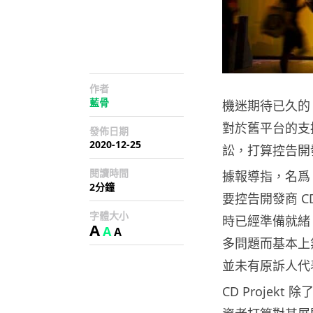
作者
藍骨
機迷期待已久的 C
對於舊平台的支
發佈日期
2020-12-25
訟，打算控告開
閱讀時間
據報導指，名爲 
2分鐘
要控告開發商 CD
字體大小
時已經準備就緒，而
A
A
A
多問題而基本上無
並未有原訴人代
CD Proje