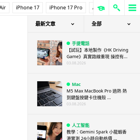
Air
iPhone 17
iPhone 17 Pro
AirPods Pro 3
Ap
最新文章
全部
手提電話
【試玩】本地製作《HK Driving
Game》真實路線重現 操控有...
03.08.2026
Mac
M5 Max MacBook Pro 過熱 熱
到鍵盤按鍵卡住機殼 ...
03.08.2026
人工智能
教學：Gemini Spark 小龍蝦香
港實測 24小時自動格價 ...