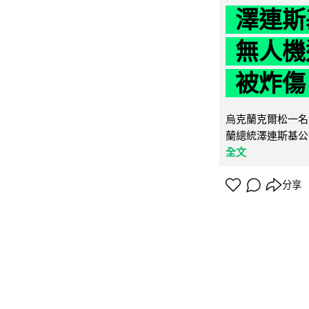
澤連斯
無人機
被炸傷
烏克蘭克爾松一名 
蘭總統澤連斯基公
全文
分享