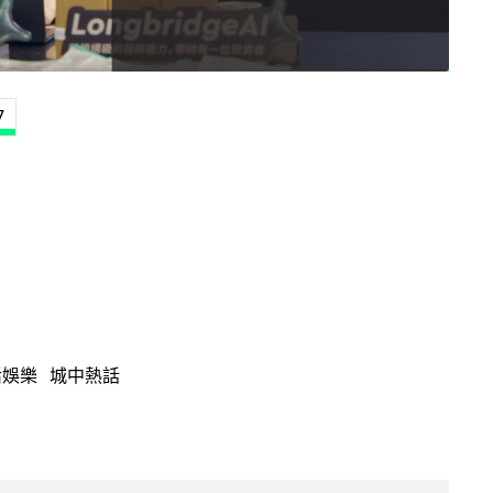
7
活娛樂
城中熱話