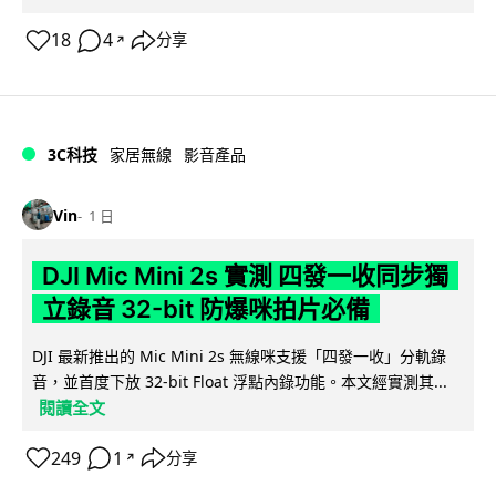
18
4
分享
↗
3C科技
家居無線
影音產品
Vin
1 日
DJI Mic Mini 2s 實測 四發一收同步獨
立錄音 32-bit 防爆咪拍片必備
DJI 最新推出的 Mic Mini 2s 無線咪支援「四發一收」分軌錄
音，並首度下放 32-bit Float 浮點內錄功能。本文經實測其...
閱讀全文
249
1
分享
↗