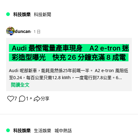
科技娛樂
科技新聞
duncan
1 日
Audi 最慳電量產車現身 A2 e-tron 迷
彩造型曝光 快充 26 分鐘充滿 8 成電
Audi 呢部新車，能耗竟然係25年前嘅一半。 A2 e-tron 風阻低
至0.24，每百公里只需12.8 kWh，一度電行到7.8公里。6...
閱讀全文
7
1
分享
↗
科技娛樂
生活娛樂
城中熱話