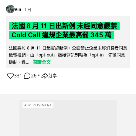
Vin
1 日
法國 8 月 11 日出新例 未經同意嚴禁
Cold Call 違規企業最高罰 345 萬
法國將於 8 月 11 日起實施新例，全面禁止企業未經消費者同意
致電推銷，由「opt-out」拒接登記制轉為「opt-in」先徵同意
閱讀全文
機制。違...
331
26
分享
↗
ADVERTISEMENT