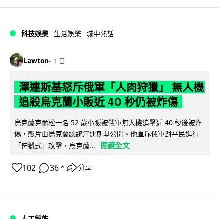
科技娛樂
生活娛樂
城中熱話
Lawton
1 日
澤連斯基怒斥俄軍「人肉狩獵」 無人機
追殺烏克蘭小販近 40 秒仍被炸傷
烏克蘭克爾松一名 52 歲小販被俄軍無人機追擊近 40 秒後被炸
傷，影片由烏克蘭總統澤連斯基公開。他直斥俄軍對平民進行
閱讀全文
「狩獵式」攻擊，烏克蘭...
102
36
分享
↗
人工智能