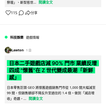
閱讀全文
祭壇」、新型態世...
115
分享
科技娛樂
遊戲情報
Lawton
1 日
日本二手遊戲店減 90% 門市 業績反增
四成 "懷舊"在 Z 世代變成最潮「新鮮
感」
日本零售巨頭 GEO 將懷舊遊戲銷售門市從 1,000 間大幅減至
99 間，但銷售額卻不降反升至過往的 1.4 倍。做到「減店增
閱讀全文
收」奇蹟，...