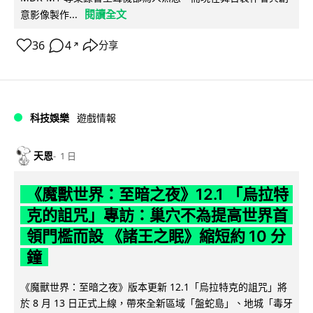
閱讀全文
意影像製作...
36
4
分享
↗
科技娛樂
遊戲情報
天恩
1 日
《魔獸世界：至暗之夜》12.1 「烏拉特
克的詛咒」專訪：巢穴不為提高世界首
領門檻而設 《諸王之眠》縮短約 10 分
鐘
《魔獸世界：至暗之夜》版本更新 12.1「烏拉特克的詛咒」將
於 8 月 13 日正式上線，帶來全新區域「盤蛇島」、地城「毒牙