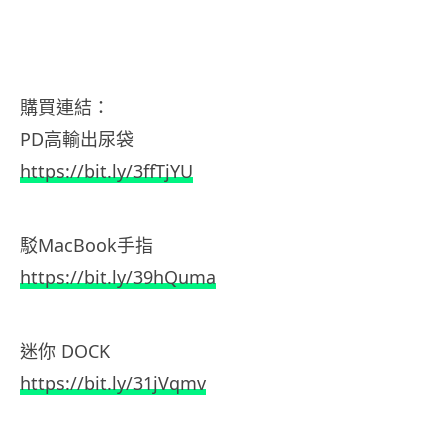
購買連結：
PD高輸出尿袋
https://bit.ly/3ffTjYU
駁MacBook手指
https://bit.ly/39hQuma
迷你 DOCK
https://bit.ly/31jVqmv