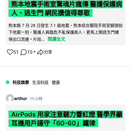
熊本地震手術室驚魂片瘋傳 醫護保護病
人、逃生門 網民讚值得尊敬
熊本縣 7 月 28 日發生 7.1 級地震，熊本綜合醫院手術室鏡頭拍
下地震一刻，醫護人員臨危不亂保護病人，更馬上開逃生門確
閱讀全文
保出口流通。片段...
51
15
分享
↗
科技娛樂
生活科技
健康
arthur
15 小時
AirPods 用家注意聽力響紅燈 醫學界籲
耳機用戶謹守「60-60」鐵律