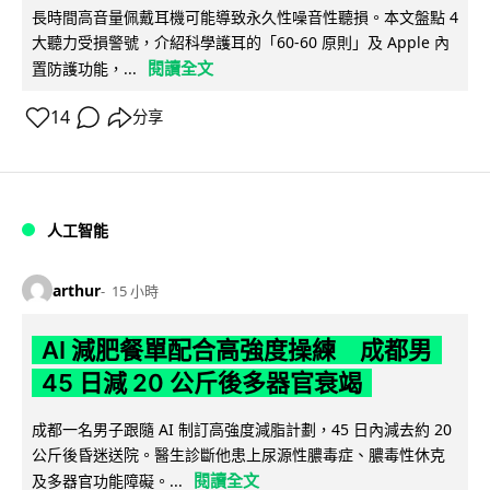
長時間高音量佩戴耳機可能導致永久性噪音性聽損。本文盤點 4
大聽力受損警號，介紹科學護耳的「60-60 原則」及 Apple 內
閱讀全文
置防護功能，...
14
分享
人工智能
arthur
15 小時
AI 減肥餐單配合高強度操練 成都男
45 日減 20 公斤後多器官衰竭
成都一名男子跟隨 AI 制訂高強度減脂計劃，45 日內減去約 20
公斤後昏迷送院。醫生診斷他患上尿源性膿毒症、膿毒性休克
閱讀全文
及多器官功能障礙。...