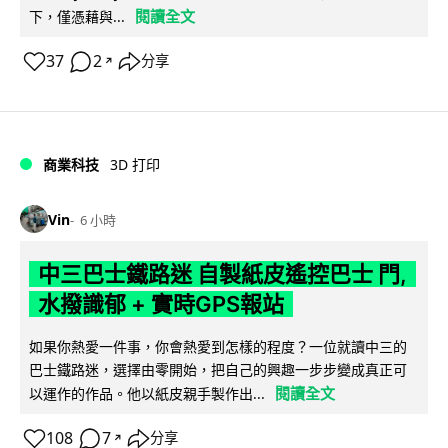
閱讀全文
下，僅憑藉與...
37
2
分享
↗
商業科技
3D 打印
Vin
6 小時
中三巴士鐵路迷 自製紙皮遙控巴士 門,
水撥識郁 + 實時GPS報站
如果你熱愛一件事，你會熱愛到怎樣的程度？一位就讀中三的
巴士鐵路迷，選擇由零開始，把自己的興趣一步步變成真正可
閱讀全文
以運作的作品。他以紙皮親手製作出...
108
7
分享
↗