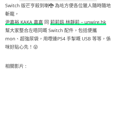
Switch 版芒亨殺到喇🐉 為咗方便各位獵人隨時隨地
斬龍，
尹嘉裕 KAKA 嘉嘉
同
莉莉菇 林靜莉 – unwire.hk
幫大家整合左唔同嘅 Switch 配件，包括便攜
mon、超強尿袋，用嚟連PS4 手掣嘅 USB 等等，係
咪好貼心先！😝
相關影片 :