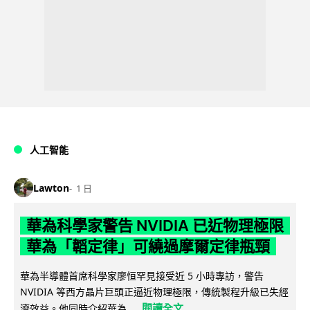
人工智能
Lawton
1 日
華為科學家警告 NVIDIA 已近物理極限
華為「韜定律」可繞過摩爾定律瓶頸
華為半導體首席科學家廖恒罕見接受近 5 小時專訪，警告
NVIDIA 等西方晶片巨頭正逼近物理極限，傳統製程升級已失經
閱讀全文
濟效益。他同時介紹華為...