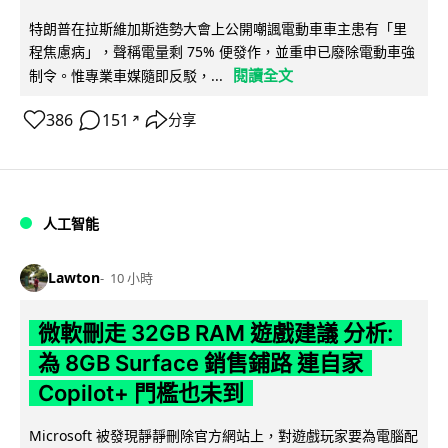
特朗普在拉斯維加斯造勢大會上公開嘲諷電動車車主患有「里
程焦慮病」，聲稱電量剩 75% 便發作，並重申已廢除電動車強
閱讀全文
制令。惟專業車媒隨即反駁，...
386
151
分享
↗
人工智能
Lawton
10 小時
微軟刪走 32GB RAM 遊戲建議 分析:
為 8GB Surface 銷售鋪路 連自家
Copilot+ 門檻也未到
Microsoft 被發現靜靜刪除官方網站上，對遊戲玩家要為電腦配