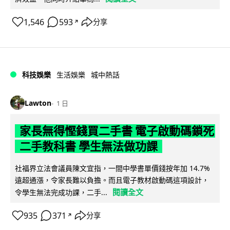
1,546
593
分享
↗
科技娛樂
生活娛樂
城中熱話
Lawton
1 日
家長無得慳錢買二手書 電子啟動碼鎖死
二手教科書 學生無法做功課
社福界立法會議員陳文宜指，一間中學書單價錢按年加 14.7%
遠超通漲，令家長難以負擔。而且電子教材啟動碼這項設計，
閱讀全文
令學生無法完成功課，二手...
935
371
分享
↗