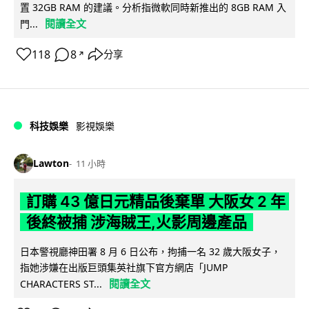
置 32GB RAM 的建議。分析指微軟同時新推出的 8GB RAM 入
閱讀全文
門...
118
8
分享
↗
科技娛樂
影視娛樂
Lawton
11 小時
訂購 43 億日元精品後棄單 大阪女 2 年
後終被捕 涉海賊王,火影周邊產品
日本警視廳神田署 8 月 6 日公布，拘捕一名 32 歲大阪女子，
指她涉嫌在出版巨頭集英社旗下官方網店「JUMP
閱讀全文
CHARACTERS ST...