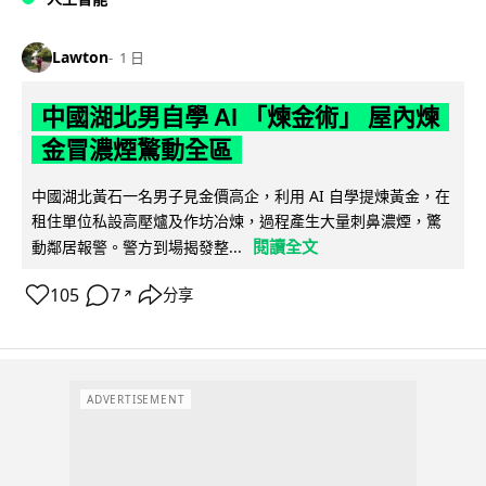
Lawton
1 日
中國湖北男自學 AI 「煉金術」 屋內煉
金冒濃煙驚動全區
中國湖北黃石一名男子見金價高企，利用 AI 自學提煉黃金，在
租住單位私設高壓爐及作坊冶煉，過程產生大量刺鼻濃煙，驚
閱讀全文
動鄰居報警。警方到場揭發整...
105
7
分享
↗
ADVERTISEMENT