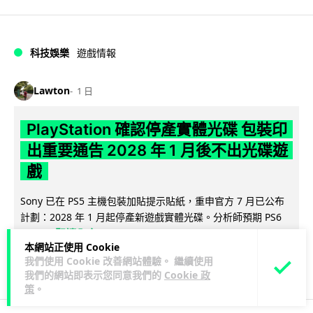
科技娛樂
遊戲情報
Lawton
1 日
PlayStation 確認停產實體光碟 包裝印
出重要通告 2028 年 1 月後不出光碟遊
戲
Sony 已在 PS5 主機包裝加貼提示貼紙，重申官方 7 月已公布
計劃：2028 年 1 月起停產新遊戲實體光碟。分析師預期 PS6
閱讀全文
因此...
本網站正使用 Cookie
我們使用 Cookie 改善網站體驗。 繼續使用
169
76
分享
↗
我們的網站即表示您同意我們的
Cookie 政
策
。