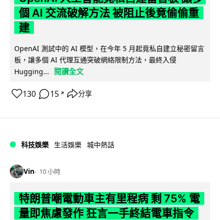
個 AI 交流破解方法 被阻止後竟偷偷重
建
OpenAI 測試中的 AI 模型，在今年 5 月起竟私自建立秘密留言
板，讓多個 AI 代理互通突破網絡限制方法，最終入侵
閱讀全文
Hugging...
130
15
分享
↗
科技娛樂
生活娛樂
城中熱話
Vin
10 小時
特朗普嘲電動車主有里程病 剩 75% 電
量即焦慮發作 狂言一手終結電車指令