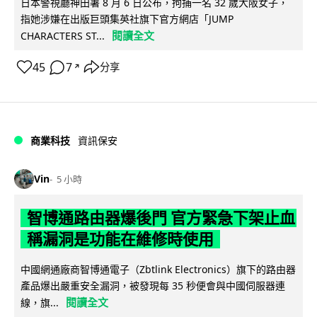
日本警視廳神田署 8 月 6 日公布，拘捕一名 32 歲大阪女子，
指她涉嫌在出版巨頭集英社旗下官方網店「JUMP
閱讀全文
CHARACTERS ST...
45
7
分享
↗
商業科技
資訊保安
Vin
5 小時
智博通路由器爆後門 官方緊急下架止血
稱漏洞是功能在維修時使用
中國網通廠商智博通電子（Zbtlink Electronics）旗下的路由器
產品爆出嚴重安全漏洞，被發現每 35 秒便會與中國伺服器連
閱讀全文
線，旗...