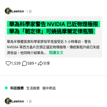
Lawton
1 日
華為科學家警告 NVIDIA 已近物理極限
華為「韜定律」可繞過摩爾定律瓶頸
華為半導體首席科學家廖恒罕見接受近 5 小時專訪，警告
NVIDIA 等西方晶片巨頭正逼近物理極限，傳統製程升級已失經
閱讀全文
濟效益。他同時介紹華為...
1,539
589
分享
↗
科技娛樂
生活娛樂
城中熱話
Lawton
1 日