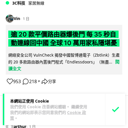
3C科技
家居無線
Vin
1 日
逾 20 款平價路由器爆後門 每 35 秒自
動連線回中國 全球 10 萬用家私隱堪憂
網絡安全公司 VulnCheck 揭發中國智博通電子（Zbtlink）生產
閱
的 20 多款路由器內置後門程式「Endlessdoors」（無盡...
讀全文
953
218
分享
↗
本網站正使用 Cookie
我們使用 Cookie 改善網站體驗。 繼續使用
人工智能
我們的網站即表示您同意我們的
Cookie 政
策
。
arthur
1 日