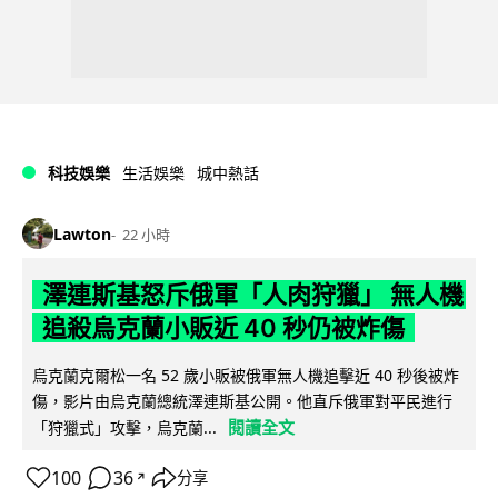
科技娛樂
生活娛樂
城中熱話
Lawton
22 小時
澤連斯基怒斥俄軍「人肉狩獵」 無人機
追殺烏克蘭小販近 40 秒仍被炸傷
烏克蘭克爾松一名 52 歲小販被俄軍無人機追擊近 40 秒後被炸
傷，影片由烏克蘭總統澤連斯基公開。他直斥俄軍對平民進行
閱讀全文
「狩獵式」攻擊，烏克蘭...
100
36
分享
↗