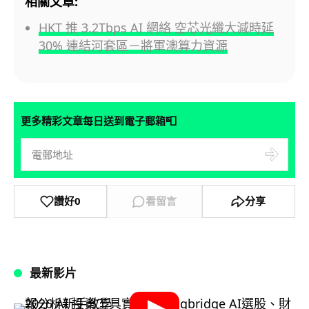
相關文章:
HKT 推 3.2Tbps AI 網絡 空芯光纖大減時延
30% 連結河套區－將軍澳算力資源
📮
更多精彩文章每日送到電子郵箱
讚好
0
看留言
分享
最新影片