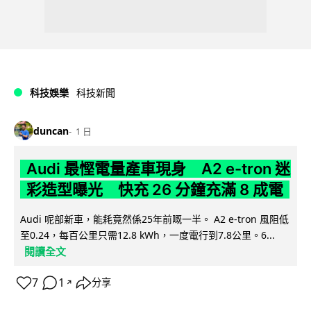
科技娛樂
科技新聞
duncan
1 日
Audi 最慳電量產車現身 A2 e-tron 迷
彩造型曝光 快充 26 分鐘充滿 8 成電
Audi 呢部新車，能耗竟然係25年前嘅一半。 A2 e-tron 風阻低
至0.24，每百公里只需12.8 kWh，一度電行到7.8公里。6...
閱讀全文
7
1
分享
↗