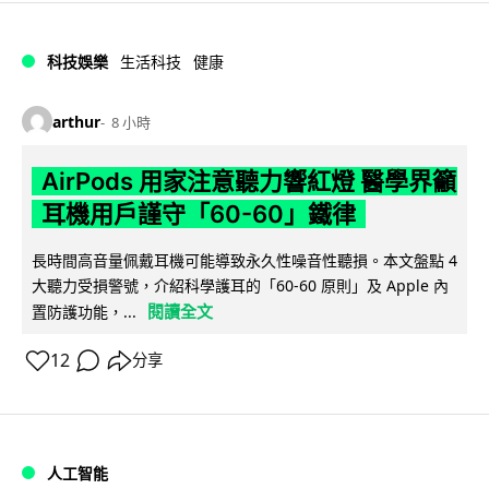
科技娛樂
生活科技
健康
arthur
8 小時
AirPods 用家注意聽力響紅燈 醫學界籲
耳機用戶謹守「60-60」鐵律
長時間高音量佩戴耳機可能導致永久性噪音性聽損。本文盤點 4
大聽力受損警號，介紹科學護耳的「60-60 原則」及 Apple 內
閱讀全文
置防護功能，...
12
分享
人工智能