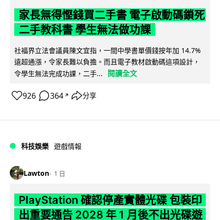
家長無得慳錢買二手書 電子啟動碼鎖死
二手教科書 學生無法做功課
社福界立法會議員陳文宜指，一間中學書單價錢按年加 14.7%
遠超通漲，令家長難以負擔。而且電子教材啟動碼這項設計，
閱讀全文
令學生無法完成功課，二手...
926
364
分享
↗
科技娛樂
遊戲情報
Lawton
1 日
PlayStation 確認停產實體光碟 包裝印
出重要通告 2028 年 1 月後不出光碟遊