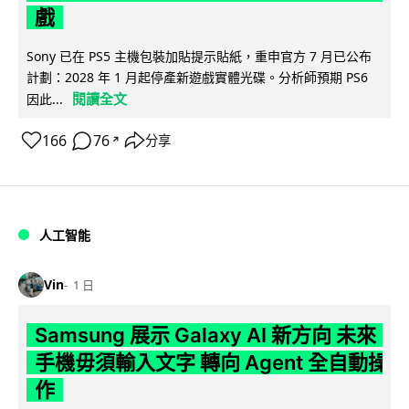
戲
Sony 已在 PS5 主機包裝加貼提示貼紙，重申官方 7 月已公布
計劃：2028 年 1 月起停產新遊戲實體光碟。分析師預期 PS6
閱讀全文
因此...
166
76
分享
↗
人工智能
Vin
1 日
Samsung 展示 Galaxy AI 新方向 未來
手機毋須輸入文字 轉向 Agent 全自動操
作