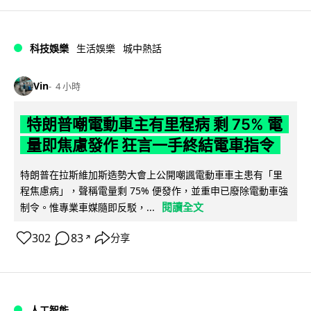
科技娛樂
生活娛樂
城中熱話
Vin
4 小時
特朗普嘲電動車主有里程病 剩 75% 電
量即焦慮發作 狂言一手終結電車指令
特朗普在拉斯維加斯造勢大會上公開嘲諷電動車車主患有「里
程焦慮病」，聲稱電量剩 75% 便發作，並重申已廢除電動車強
閱讀全文
制令。惟專業車媒隨即反駁，...
302
83
分享
↗
人工智能