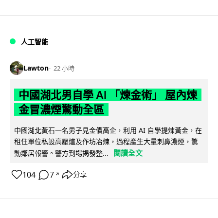
人工智能
Lawton
22 小時
中國湖北男自學 AI 「煉金術」 屋內煉
金冒濃煙驚動全區
中國湖北黃石一名男子見金價高企，利用 AI 自學提煉黃金，在
租住單位私設高壓爐及作坊冶煉，過程產生大量刺鼻濃煙，驚
閱讀全文
動鄰居報警。警方到場揭發整...
104
7
分享
↗