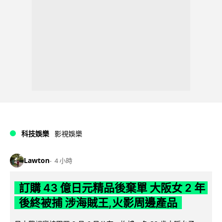
科技娛樂
影視娛樂
Lawton
4 小時
訂購 43 億日元精品後棄單 大阪女 2 年
後終被捕 涉海賊王,火影周邊產品