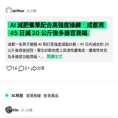
arthur
9 小時
AI 減肥餐單配合高強度操練 成都男
45 日減 20 公斤後多器官衰竭
成都一名男子跟隨 AI 制訂高強度減脂計劃，45 日內減去約 20
公斤後昏迷送院。醫生診斷他患上尿源性膿毒症、膿毒性休克
閱讀全文
及多器官功能障礙。...
14
3
分享
↗
3C科技
家居無線
影音產品
Vin
21 小時