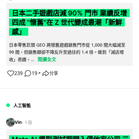
日本二手遊戲店減 90% 門市 業績反增
四成 "懷舊"在 Z 世代變成最潮「新鮮
感」
日本零售巨頭 GEO 將懷舊遊戲銷售門市從 1,000 間大幅減至
99 間，但銷售額卻不降反升至過往的 1.4 倍。做到「減店增
閱讀全文
收」奇蹟，...
239
19
分享
↗
人工智能
Vin
1 日