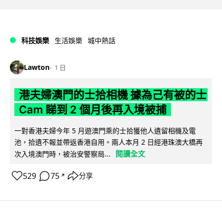
科技娛樂
生活娛樂
城中熱話
Lawton
1 日
港夫婦澳門的士拾相機 據為己有被的士
Cam 睇到 2 個月後再入境被捕
一對香港夫婦今年 5 月遊澳門乘的士拾獲他人遺留相機及電
池，拾遺不報並帶返香港自用。兩人本月 2 日經港珠澳大橋再
閱讀全文
次入境澳門時，被治安警察局...
529
75
分享
↗