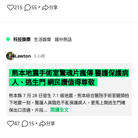
215
55
分享
↗
科技娛樂
生活娛樂
城中熱話
Lawton
5 小時
熊本地震手術室驚魂片瘋傳 醫護保護病
人、逃生門 網民讚值得尊敬
熊本縣 7 月 28 日發生 7.1 級地震，熊本綜合醫院手術室鏡頭拍
下地震一刻，醫護人員臨危不亂保護病人，更馬上開逃生門確
閱讀全文
保出口流通。片段...
47
15
分享
↗