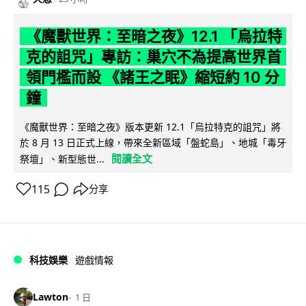
《魔獸世界：至暗之夜》12.1 「烏拉特
克的詛咒」專訪：巢穴不為提高世界首
領門檻而設 《諸王之眠》縮短約 10 分
鐘
《魔獸世界：至暗之夜》版本更新 12.1「烏拉特克的詛咒」將
於 8 月 13 日正式上線，帶來全新區域「盤蛇島」、地城「毒牙
閱讀全文
祭壇」、新型態世...
115
分享
科技娛樂
遊戲情報
Lawton
1 日