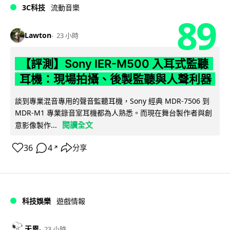
3C科技
流動音樂
89
Lawton
23 小時
【評測】Sony IER-M500 入耳式監聽
耳機：現場拍攝、後製監聽與人聲利器
談到專業混音專用的聲音監聽耳機，Sony 經典 MDR-7506 到
MDR-M1 專業錄音室耳機都為人熟悉。而現在舞台製作者與創
閱讀全文
意影像製作...
36
4
分享
↗
科技娛樂
遊戲情報
天恩
23 小時