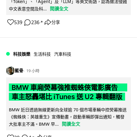
「Token」、「Agent」及「LLM」等英文術語，認為做法侵蝕
閱讀全文
中文表意空間及科...
539
236
分享
↗
科技娛樂
生活科技
汽車科技
藍骨
19 小時
BMW 車廂熒幕強推蜘蛛俠電影廣告
車主怒轟堪比 iTunes 送 U2 專輯翻版
BMW 近日透過無線更新向全球逾 70 個市場車輛中控熒幕推送
《蜘蛛俠：英雄重生》宣傳動畫，啟動車輛即彈出通知，觸發
閱讀全文
大批車主不滿。BMW 早...