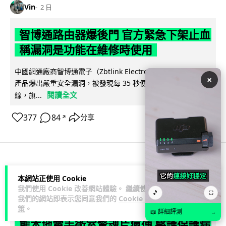
Vin
2 日
智博通路由器爆後門 官方緊急下架止血
稱漏洞是功能在維修時使用
中國網通廠商智博通電子（Zbtlink Electronics）旗下的路由器
×
產品爆出嚴重安全漏洞，被發現每 35 秒便會與中國伺服器連
閱讀全文
線，旗...
377
84
分享
↗
科技娛樂
生活娛樂
城中熱話
本網站正使用 Cookie
我們使用 Cookie 改善網站體驗。 繼續使用
🎵
⛶
Lawton
2 日
我們的網站即表示您同意我們的
Cookie 政
策
。
📖 詳細評測
→
熊本地震手術室驚魂片瘋傳 醫護保護病