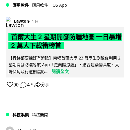
iOS App
應用軟件
應用軟件
Lawton
1 日
首爾大生 2 星期開發防曬地圖 一日暴增
2 萬人下載衝榜首
【行路都要揀好有遮陰】南韓首爾大學 23 歲學生劉敏俊利用 2
星期開發防曬導航 App「走向陰涼處」，結合建築物高度、太
閱讀全文
陽仰角及行道樹陰影...
90
4
分享
↗
科技娛樂
科技新聞