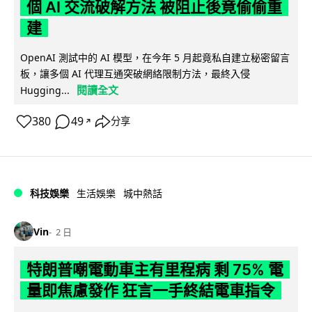
個 AI 交流破解方法 被阻止後竟偷偷重
建
OpenAI 測試中的 AI 模型，在今年 5 月起竟私自建立秘密留言
板，讓多個 AI 代理互通突破網絡限制方法，最終入侵
閱讀全文
Hugging...
380
49
分享
↗
科技娛樂
生活娛樂
城中熱話
Vin
2 日
特朗普嘲電動車主有里程病 剩 75% 電
量即焦慮發作 狂言一手終結電車指令