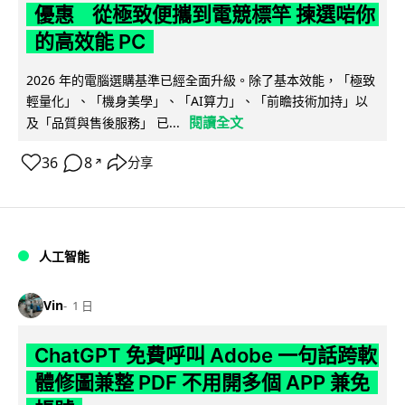
優惠 從極致便攜到電競標竿 揀選啱你
的高效能 PC
2026 年的電腦選購基準已經全面升級。除了基本效能，「極致
輕量化」、「機身美學」、「AI算力」、「前瞻技術加持」以
閱讀全文
及「品質與售後服務」 已...
36
8
分享
↗
人工智能
Vin
1 日
ChatGPT 免費呼叫 Adobe 一句話跨軟
體修圖兼整 PDF 不用開多個 APP 兼免