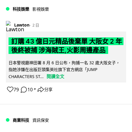
科技娛樂
影視娛樂
Lawton
2 日
訂購 43 億日元精品後棄單 大阪女 2 年
後終被捕 涉海賊王,火影周邊產品
日本警視廳神田署 8 月 6 日公布，拘捕一名 32 歲大阪女子，
指她涉嫌在出版巨頭集英社旗下官方網店「JUMP
閱讀全文
CHARACTERS ST...
79
10
分享
↗
商業科技
資訊保安