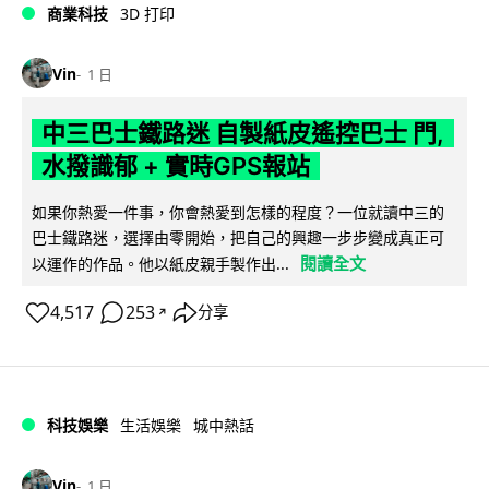
商業科技
3D 打印
Vin
1 日
中三巴士鐵路迷 自製紙皮遙控巴士 門,
水撥識郁 + 實時GPS報站
如果你熱愛一件事，你會熱愛到怎樣的程度？一位就讀中三的
巴士鐵路迷，選擇由零開始，把自己的興趣一步步變成真正可
閱讀全文
以運作的作品。他以紙皮親手製作出...
4,517
253
分享
↗
科技娛樂
生活娛樂
城中熱話
Vin
1 日