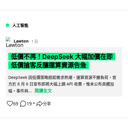
人工智能
Lawton
1 日
低價不再！DeepSeek 大幅加價在即
低價搶客反釀運算資源告急
DeepSeek 因低價策略掀起需求熱潮，運算資源不勝負荷，官
方於 8 月 6 日宣布即將大幅上調 API 收費，惟未公布具體加
閱讀全文
幅。事件與...
69
19
分享
↗