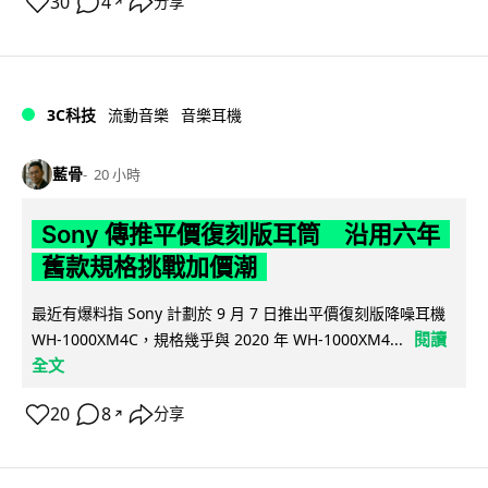
30
4
分享
↗
3C科技
流動音樂
音樂耳機
藍骨
20 小時
Sony 傳推平價復刻版耳筒 沿用六年
舊款規格挑戰加價潮
最近有爆料指 Sony 計劃於 9 月 7 日推出平價復刻版降噪耳機
閱讀
WH-1000XM4C，規格幾乎與 2020 年 WH-1000XM4...
全文
20
8
分享
↗