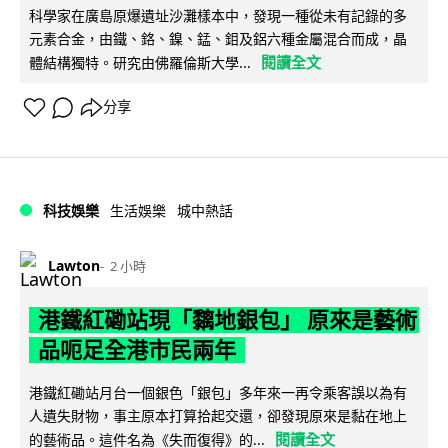
科學家在廣島原爆遺址沙灘樣本中，發現一種從未有記錄的多
元素合金，由鐵、鉻、鎳、錳、鉬及鋁六種金屬混合而成，晶
閱讀全文
體結構獨特。研究由佛羅倫斯大學...
分享
科技娛樂
生活娛樂
城中熱話
Lawton
2 小時
港鐵紅磡站現「黐地銀包」 原來是藝術
品呃足全港市民兩年
港鐵紅磡站月台一個銀色「銀包」多年來一再令乘客誤以為有
人遺失財物，事主原本打算拾起交還，卻發現原來是黏在地上
閱讀全文
的藝術品。這件名為《失而復得》的...