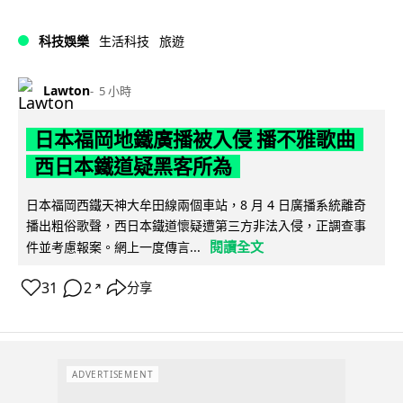
科技娛樂
生活科技
旅遊
Lawton
5 小時
日本福岡地鐵廣播被入侵 播不雅歌曲
西日本鐵道疑黑客所為
日本福岡西鐵天神大牟田線兩個車站，8 月 4 日廣播系統離奇
播出粗俗歌聲，西日本鐵道懷疑遭第三方非法入侵，正調查事
閱讀全文
件並考慮報案。網上一度傳言...
31
2
分享
↗
ADVERTISEMENT