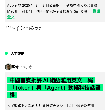
Apple 於 2026 年 8 月 8 日公布指引，確認中國大陸合資格
閱讀
Mac 用戶可將阿里巴巴千問 (Qwen) 接駁至 Siri 及寫...
全文
32
2
分享
↗
人工智能
藍骨
18 小時
中國官媒批評 AI 術語濫用英文 稱
「Token」與「Agent」動搖科技話語
權
人民網旗下評論於 8 月 6 日發表文章，批評中國廣泛使用