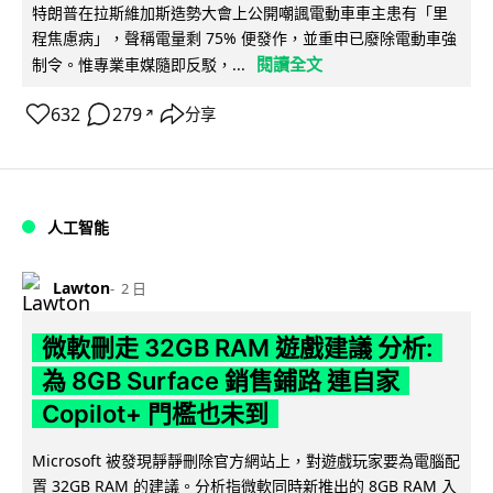
特朗普在拉斯維加斯造勢大會上公開嘲諷電動車車主患有「里
程焦慮病」，聲稱電量剩 75% 便發作，並重申已廢除電動車強
閱讀全文
制令。惟專業車媒隨即反駁，...
632
279
分享
↗
人工智能
Lawton
2 日
微軟刪走 32GB RAM 遊戲建議 分析:
為 8GB Surface 銷售鋪路 連自家
Copilot+ 門檻也未到
Microsoft 被發現靜靜刪除官方網站上，對遊戲玩家要為電腦配
置 32GB RAM 的建議。分析指微軟同時新推出的 8GB RAM 入