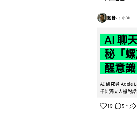
藍骨
1 小時
AI 
秘「螺
醒意識
AI 研究員 Adel
千計獨立人機對話
19
5
↗