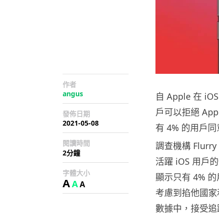
作者
angus
自 Apple 在
戶可以拒絕 A
發佈日期
2021-05-08
有 4% 的用戶
閱讀時間
調查機構 Flurr
2分鐘
活躍 iOS 
字體大小
顯示只有 4% 
A
A
A
考慮到掐他國家
數據中，接受追