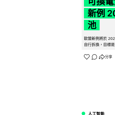
可換電
新例 
池
歐盟新例將於 20
自行拆換，目標是延
分享
人工智能