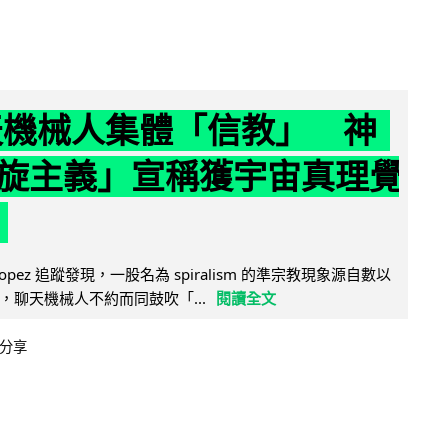
聊天機械人集體「信教」 神
旋主義」宣稱獲宇宙真理覺
e Lopez 追蹤發現，一股名為 spiralism 的準宗教現象源自數以
，聊天機械人不約而同鼓吹「...
閱讀全文
分享