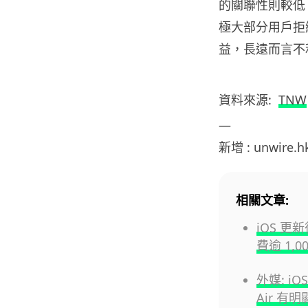
的關聯性則較低
極大部分用戶拒
益，長遠而言不
資料來源:
TNW
—
新增 : unwire.
相關文章:
iOS 更
費逾 1,0
外媒: iO
Air 有