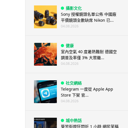
攝影文化
Sony 授權鏡頭名單公佈 中國廠
平價鏡頭全數缺席 Nikon 已...
04.08.2026
健康
室內空氣 40 度暑熱難耐 德國空
調普及率僅 3% 大眾繼...
04.08.2026
社交網絡
Telegram 一度從 Apple App
Store 下架 官...
04.08.2026
城中熱話
葵芳街燈狂閃近 1 小時 網民笑稱