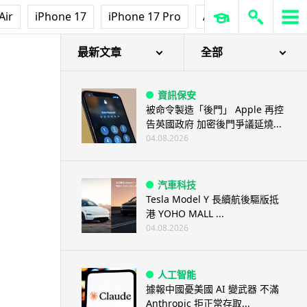
Air
iPhone 17
iPhone 17 Pro
AirPods Pro 3
Ap
最新文章
全部
資訊保安
被命令製造「後門」 Apple 再控
告英國政府 加密後門爭議延燒...
04.08.2026
汽車科技
Tesla Model Y 長續航後驅版抵
港 YOHO MALL ...
04.08.2026
人工智能
據報中國憂美國 AI 變武器 不滿
Anthropic 拒正常存取...