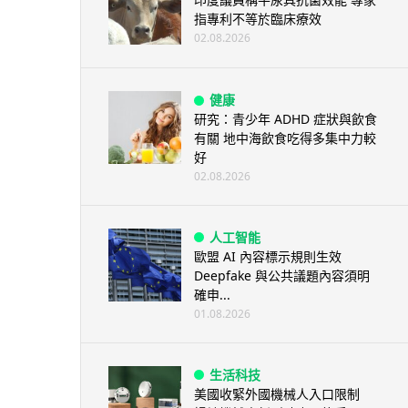
指專利不等於臨床療效
02.08.2026
健康
研究：青少年 ADHD 症狀與飲食
有關 地中海飲食吃得多集中力較
好
02.08.2026
人工智能
歐盟 AI 內容標示規則生效
Deepfake 與公共議題內容須明
確申...
01.08.2026
生活科技
美國收緊外國機械人入口限制