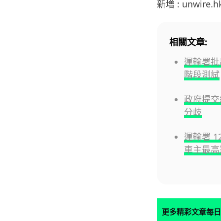
新增 : unwire.
相關文章:
運輸署批
階段測試
政府提交
分歧
運輸署 1
車主最高罰
更多精彩文章每日