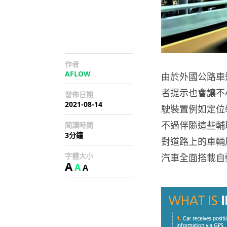
作者
AFLOW
由於外國公路車
者提示也會讓不
發佈日期
2021-08-14
駛裝置例如定位
不過伴隨這些輔
閱讀時間
3分鐘
對道路上的車輛
字體大小
汽車全面搭載自
A
A
A