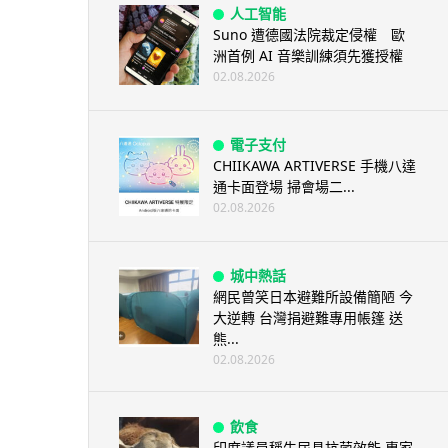
人工智能
Suno 遭德國法院裁定侵權 歐
洲首例 AI 音樂訓練須先獲授權
02.08.2026
電子支付
CHIIKAWA ARTIVERSE 手機八達
通卡面登場 掃會場二...
02.08.2026
城中熱話
網民曾笑日本避難所設備簡陋 今
大逆轉 台灣捐避難專用帳篷 送
熊...
02.08.2026
飲食
印度議員稱牛尿具抗菌效能 專家