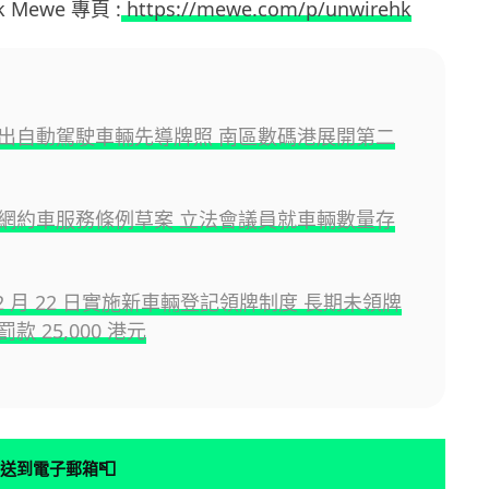
hk Mewe 專頁 :
https://mewe.com/p/unwirehk
出自動駕駛車輛先導牌照 南區數碼港展開第二
網約車服務條例草案 立法會議員就車輛數量存
2 月 22 日實施新車輛登記領牌制度 長期未領牌
款 25,000 港元
📮
送到電子郵箱