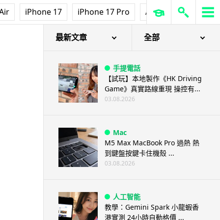
Air
iPhone 17
iPhone 17 Pro
AirPods Pro 3
Ap
最新文章
全部
手提電話
【試玩】本地製作《HK Driving
Game》真實路線重現 操控有...
03.08.2026
Mac
M5 Max MacBook Pro 過熱 熱
到鍵盤按鍵卡住機殼 ...
03.08.2026
人工智能
教學：Gemini Spark 小龍蝦香
港實測 24小時自動格價 ...