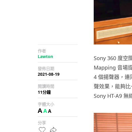
作者
Lawton
Sony 360 度
Mapping 
發佈日期
2021-08-19
4 個揚聲器，連
聲效果，能夠比一
閱讀時間
11分鐘
Sony HT-
字體大小
A
A
A
分享