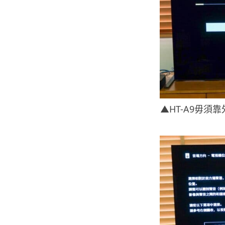
▲HT-A9毋