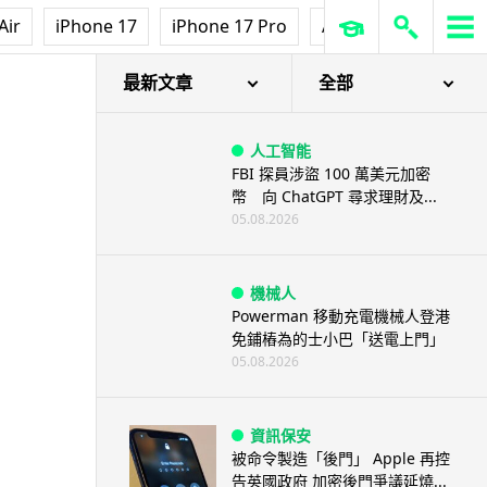
Air
iPhone 17
iPhone 17 Pro
AirPods Pro 3
Ap
音場
最新文章
全部
人工智能
FBI 探員涉盜 100 萬美元加密
幣 向 ChatGPT 尋求理財及...
05.08.2026
機械人
Powerman 移動充電機械人登港
免鋪樁為的士小巴「送電上門」
05.08.2026
資訊保安
被命令製造「後門」 Apple 再控
告英國政府 加密後門爭議延燒...