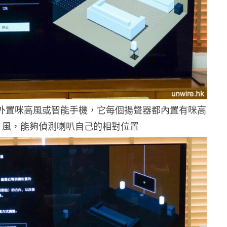
須靠外置咪高風或智能手機，它每個揚聲器都內置有咪高
風，能夠偵測喇叭自己的相對位置