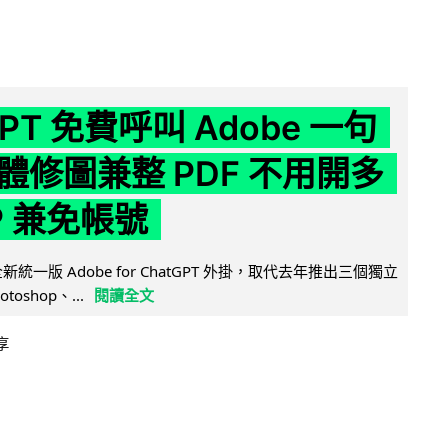
GPT 免費呼叫 Adobe 一句
體修圖兼整 PDF 不用開多
P 兼免帳號
全新統一版 Adobe for ChatGPT 外掛，取代去年推出三個獨立
otoshop、...
閱讀全文
享