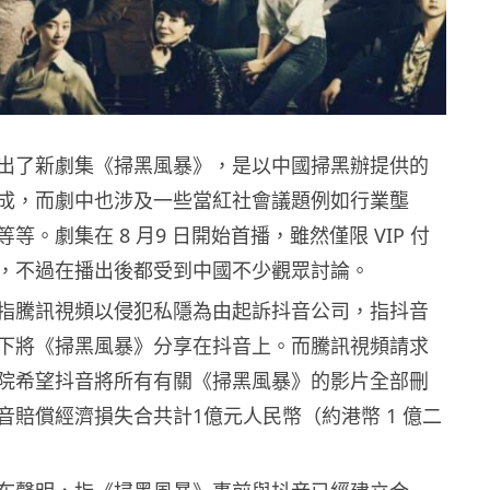
出了新劇集《掃黑風暴》，是以中國掃黑辦提供的
成，而劇中也涉及一些當紅社會議題例如行業壟
等。劇集在 8 月9 日開始首播，雖然僅限 VIP 付
，不過在播出後都受到中國不少觀眾討論。
指騰訊視頻以侵犯私隱為由起訴抖音公司，指抖音
下將《掃黑風暴》分享在抖音上。而騰訊視頻請求
院希望抖音將所有有關《掃黑風暴》的影片全部刪
音賠償經濟損失合共計1億元人民幣（約港幣 1 億二