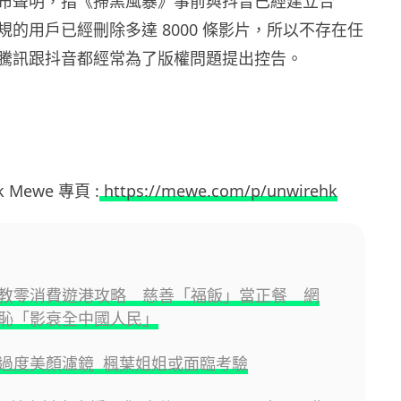
布聲明，指《掃黑風暴》事前與抖音已經建立合
的用戶已經刪除多達 8000 條影片，所以不存在任
騰訊跟抖音都經常為了版權問題提出控告。
hk Mewe 專頁 :
https://mewe.com/p/unwirehk
教零消費遊港攻略 慈善「福飯」當正餐 網
恥「影衰全中國人民」
過度美顏濾鏡 楓葉姐姐或面臨考驗