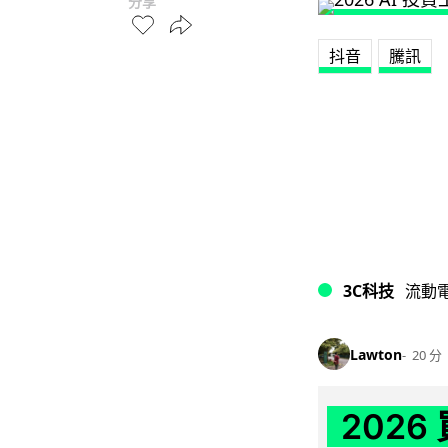
分享
抖音
騰訊
3C科技
流動
Lawton
20 分
202