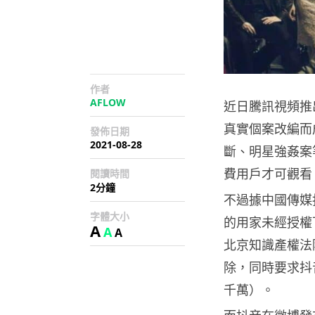
作者
AFLOW
近日騰訊視頻推
真實個案改編而
發佈日期
2021-08-28
斷、明星強姦案等
費用戶才可觀看
閱讀時間
2分鐘
不過據中國傳媒
字體大小
的用家未經授權
A
A
A
北京知識產權法
除，同時要求抖
千萬）。