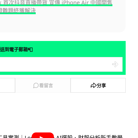
ok 首次抖音直播帶貨 宣傳 iPhone Air 中國開售
認證難題終獲解決
📮
送到電子郵箱
看留言
分享