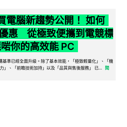
6 買電腦新趨勢公開！ 如何
優惠 從極致便攜到電競標
選啱你的高效能 PC
腦選購基準已經全面升級。除了基本效能，「極致輕量化」、「機
力」、「前瞻技術加持」以及「品質與售後服務」 已...
閱