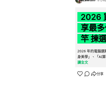
202
享最多
竿 揀
2026 年的電
身美學」、「AI算
讀全文
分享