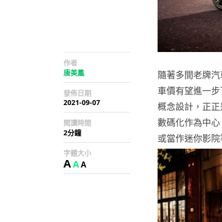
作者
唐美鳳
隨著多間老牌汽
車價有望進一步下調
發佈日期
2021-09-07
概念設計，正正
數碼化作為中心
閱讀時間
2分鐘
或當作迷你影院
字體大小
A
A
A