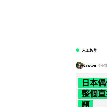
人工智能
Lawton
9 小時
日本偶
整個直
題