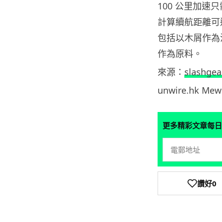
100 公里加速只需
計算續航距離可達
包括以木屑作為
作為原料。
來源：
slashgea
unwire.hk M
更多精彩文章每日
讚好
0