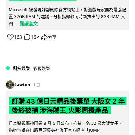
Microsoft 被發現靜靜刪除官方網站上，對遊戲玩家要為電腦配
置 32GB RAM 的建議。分析指微軟同時新推出的 8GB RAM 入
閱讀全文
門...
163
16
分享
↗
科技娛樂
影視娛樂
Lawton
1 日
訂購 43 億日元精品後棄單 大阪女 2 年
後終被捕 涉海賊王,火影周邊產品
日本警視廳神田署 8 月 6 日公布，拘捕一名 32 歲大阪女子，
指她涉嫌在出版巨頭集英社旗下官方網店「JUMP