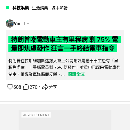
科技娛樂
生活娛樂
城中熱話
Vin
1 日
特朗普嘲電動車主有里程病 剩 75% 電
量即焦慮發作 狂言一手終結電車指令
特朗普在拉斯維加斯造勢大會上公開嘲諷電動車車主患有「里
程焦慮病」，聲稱電量剩 75% 便發作，並重申已廢除電動車強
閱讀全文
制令。惟專業車媒隨即反駁，...
608
270
分享
↗
ADVERTISEMENT