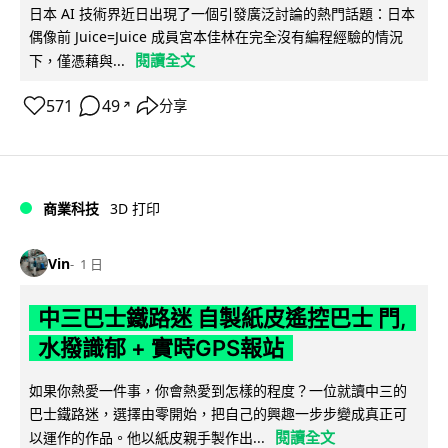
日本 AI 技術界近日出現了一個引發廣泛討論的熱門話題：日本
偶像前 Juice=Juice 成員宮本佳林在完全沒有編程經驗的情況
閱讀全文
下，僅憑藉與...
571
49
分享
↗
商業科技
3D 打印
Vin
1 日
中三巴士鐵路迷 自製紙皮遙控巴士 門,
水撥識郁 + 實時GPS報站
如果你熱愛一件事，你會熱愛到怎樣的程度？一位就讀中三的
巴士鐵路迷，選擇由零開始，把自己的興趣一步步變成真正可
閱讀全文
以運作的作品。他以紙皮親手製作出...