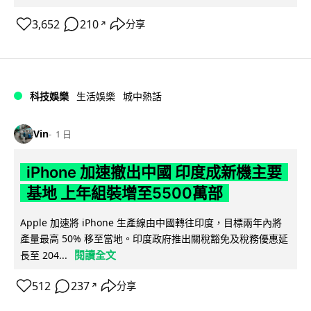
3,652
210
分享
↗
科技娛樂
生活娛樂
城中熱話
Vin
1 日
iPhone 加速撤出中國 印度成新機主要
基地 上年組裝增至5500萬部
Apple 加速將 iPhone 生產線由中國轉往印度，目標兩年內將
產量最高 50% 移至當地。印度政府推出關稅豁免及稅務優惠延
閱讀全文
長至 204...
512
237
分享
↗