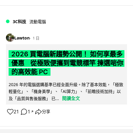
3C科技
流動電腦
Lawton
1 日
2026 買電腦新趨勢公開！ 如何享最多
優惠 從極致便攜到電競標竿 揀選啱你
的高效能 PC
2026 年的電腦選購基準已經全面升級。除了基本效能，「極致
輕量化」、「機身美學」、「AI算力」、「前瞻技術加持」以
閱讀全文
及「品質與售後服務」 已...
21
1
分享
↗