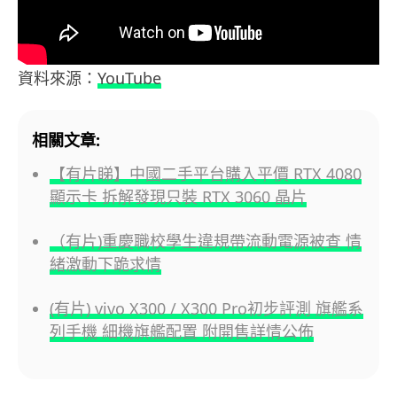
資料來源：
YouTube
相關文章:
【有片睇】中國二手平台購入平價 RTX 4080
顯示卡 拆解發現只裝 RTX 3060 晶片
（有片)重慶職校學生違規帶流動電源被查 情
緒激動下跪求情
(有片) vivo X300 / X300 Pro初步評測 旗艦系
列手機 細機旗艦配置 附開售詳情公佈