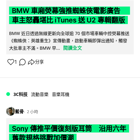
BMW 車廂熒幕強推蜘蛛俠電影廣告
車主怒轟堪比 iTunes 送 U2 專輯翻版
BMW 近日透過無線更新向全球逾 70 個市場車輛中控熒幕推送
《蜘蛛俠：英雄重生》宣傳動畫，啟動車輛即彈出通知，觸發
閱讀全文
大批車主不滿。BMW 早...
1
分享
3C科技
流動音樂
音樂耳機
藍骨
2 小時
Sony 傳推平價復刻版耳筒 沿用六年
舊款規格挑戰加價潮