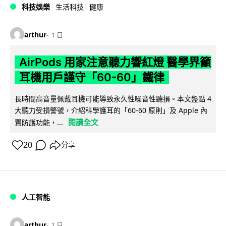
科技娛樂
生活科技
健康
arthur
1 日
AirPods 用家注意聽力響紅燈 醫學界籲
耳機用戶謹守「60-60」鐵律
長時間高音量佩戴耳機可能導致永久性噪音性聽損。本文盤點 4
大聽力受損警號，介紹科學護耳的「60-60 原則」及 Apple 內
閱讀全文
置防護功能，...
20
分享
人工智能
arthur
1 日