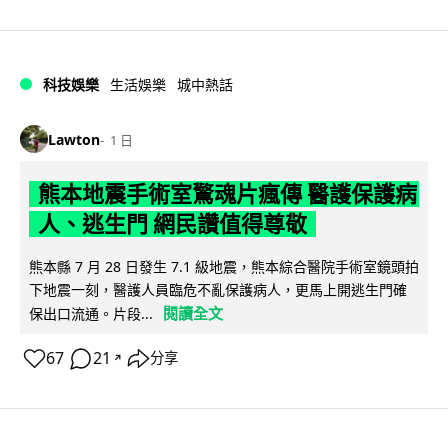
科技娛樂
生活娛樂
城中熱話
Lawton
1 日
熊本地震手術室驚魂片瘋傳 醫護保護病
人、逃生門 網民讚值得尊敬
熊本縣 7 月 28 日發生 7.1 級地震，熊本綜合醫院手術室鏡頭拍
下地震一刻，醫護人員臨危不亂保護病人，更馬上開逃生門確
閱讀全文
保出口流通。片段...
67
21
分享
↗