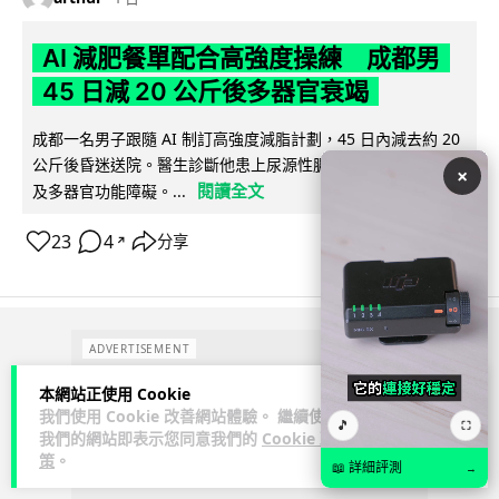
AI 減肥餐單配合高強度操練 成都男
45 日減 20 公斤後多器官衰竭
成都一名男子跟隨 AI 制訂高強度減脂計劃，45 日內減去約 20
公斤後昏迷送院。醫生診斷他患上尿源性膿毒症、膿毒性休克
×
閱讀全文
及多器官功能障礙。...
23
4
分享
↗
ADVERTISEMENT
本網站正使用 Cookie
我們使用 Cookie 改善網站體驗。 繼續使用
🎵
⛶
我們的網站即表示您同意我們的
Cookie 政
策
。
📖 詳細評測
→