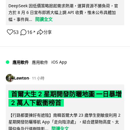
DeepSeek 因低價策略掀起需求熱潮，運算資源不勝負荷，官
方於 8 月 6 日宣布即將大幅上調 API 收費，惟未公布具體加
閱讀全文
幅。事件與...
53
16
分享
↗
iOS App
應用軟件
應用軟件
Lawton
11 小時
首爾大生 2 星期開發防曬地圖 一日暴增
2 萬人下載衝榜首
【行路都要揀好有遮陰】南韓首爾大學 23 歲學生劉敏俊利用 2
星期開發防曬導航 App「走向陰涼處」，結合建築物高度、太
閱讀全文
陽仰角及行道樹陰影...