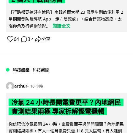
【行路都要揀好有遮陰】南韓首爾大學 23 歲學生劉敏俊利用 2
星期開發防曬導航 App「走向陰涼處」，結合建築物高度、太
閱讀全文
陽仰角及行道樹陰影...
64
3
分享
↗
科技娛樂
科技新聞
arthur
10 小時
冷氣 24 小時長開電費更平？內地網民
實測結果兩極 專家拆解慳電邏輯
你信唔信冷氣長開 24 小時，電費反而平過開開關關？內地網民
實測結果兩極，有人一個月電費只需 118 元人民幣，有人飆到