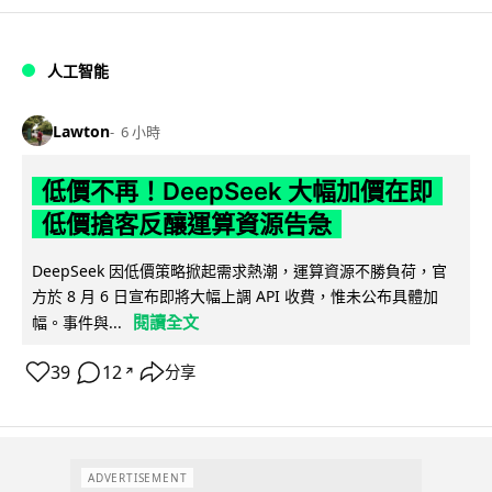
人工智能
Lawton
6 小時
低價不再！DeepSeek 大幅加價在即
低價搶客反釀運算資源告急
DeepSeek 因低價策略掀起需求熱潮，運算資源不勝負荷，官
方於 8 月 6 日宣布即將大幅上調 API 收費，惟未公布具體加
閱讀全文
幅。事件與...
39
12
分享
↗
ADVERTISEMENT