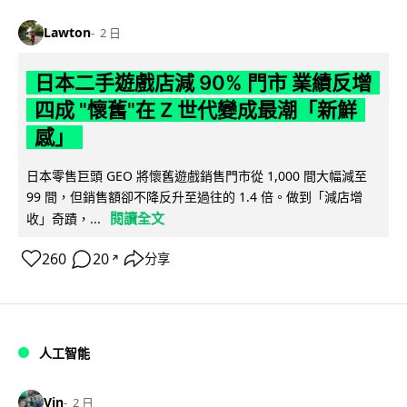
Lawton
2 日
日本二手遊戲店減 90% 門市 業績反增
四成 "懷舊"在 Z 世代變成最潮「新鮮
感」
日本零售巨頭 GEO 將懷舊遊戲銷售門市從 1,000 間大幅減至
99 間，但銷售額卻不降反升至過往的 1.4 倍。做到「減店增
閱讀全文
收」奇蹟，...
260
20
分享
↗
人工智能
Vin
2 日