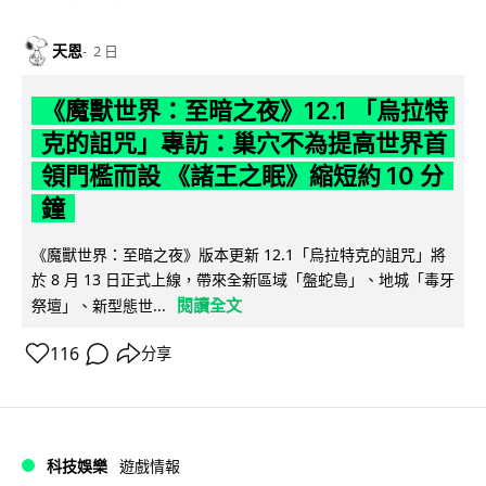
天恩
2 日
《魔獸世界：至暗之夜》12.1 「烏拉特
克的詛咒」專訪：巢穴不為提高世界首
領門檻而設 《諸王之眠》縮短約 10 分
鐘
《魔獸世界：至暗之夜》版本更新 12.1「烏拉特克的詛咒」將
於 8 月 13 日正式上線，帶來全新區域「盤蛇島」、地城「毒牙
閱讀全文
祭壇」、新型態世...
116
分享
科技娛樂
遊戲情報