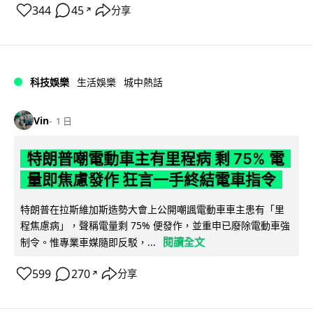
344
45
分享
↗
科技娛樂
生活娛樂
城中熱話
Vin
1 日
特朗普嘲電動車主有里程病 剩 75% 電
量即焦慮發作 狂言一手終結電車指令
特朗普在拉斯維加斯造勢大會上公開嘲諷電動車車主患有「里
程焦慮病」，聲稱電量剩 75% 便發作，並重申已廢除電動車強
閱讀全文
制令。惟專業車媒隨即反駁，...
599
270
分享
↗