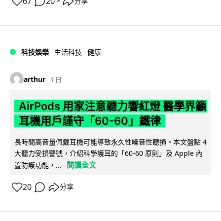
67
20
分享
↗
科技娛樂
生活科技
健康
arthur
1 日
AirPods 用家注意聽力響紅燈 醫學界籲
耳機用戶謹守「60-60」鐵律
長時間高音量佩戴耳機可能導致永久性噪音性聽損。本文盤點 4
大聽力受損警號，介紹科學護耳的「60-60 原則」及 Apple 內
閱讀全文
置防護功能，...
20
分享