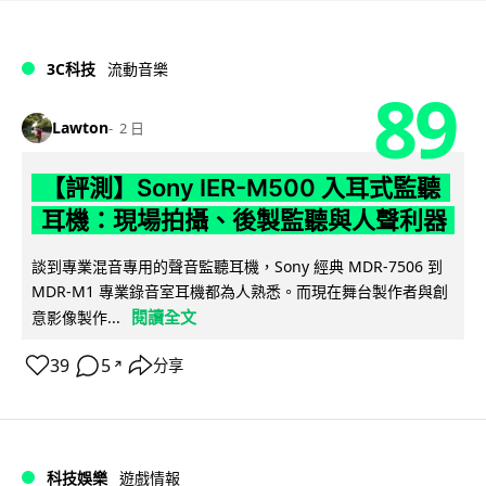
3C科技
流動音樂
89
Lawton
2 日
【評測】Sony IER-M500 入耳式監聽
耳機：現場拍攝、後製監聽與人聲利器
談到專業混音專用的聲音監聽耳機，Sony 經典 MDR-7506 到
MDR-M1 專業錄音室耳機都為人熟悉。而現在舞台製作者與創
閱讀全文
意影像製作...
39
5
分享
↗
科技娛樂
遊戲情報