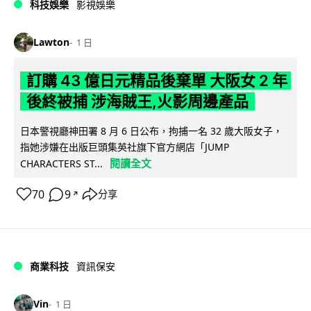
科技娛樂
影視娛樂
Lawton
1 日
訂購 43 億日元精品後棄單 大阪女 2 年
後終被捕 涉海賊王,火影周邊產品
日本警視廳神田署 8 月 6 日公布，拘捕一名 32 歲大阪女子，
指她涉嫌在出版巨頭集英社旗下官方網店「JUMP
閱讀全文
CHARACTERS ST...
70
9
分享
↗
商業科技
資訊保安
Vin
1 日