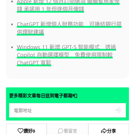
Apple 新增 12 個月訂閱選項 繼續幫用家慳
錢 承諾用 1 年但逐個月俾錢
ChatGPT 新增個人財務功能 可連結銀行提
供理財建議
Windows 11 新增 GPT-5 智能模式 透過
Copilot 自動選擇模型 免費使用限制較
ChatGPT 寬鬆
📮
更多精彩文章每日送到電子郵箱
讚好
0
看留言
分享