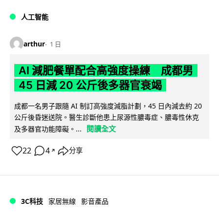
人工智能
arthur
1 日
AI 減肥餐單配合高強度操練 成都男
45 日減 20 公斤後多器官衰竭
成都一名男子跟隨 AI 制訂高強度減脂計劃，45 日內減去約 20
公斤後昏迷送院。醫生診斷他患上尿源性膿毒症、膿毒性休克
閱讀全文
及多器官功能障礙。...
22
4
分享
↗
3C科技
家居無線
影音產品