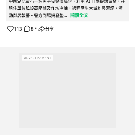
中國湖北黃石一名男子見金價高企，利用 AI 自學提煉黃金，在
租住單位私設高壓爐及作坊冶煉，過程產生大量刺鼻濃煙，驚
閱讀全文
動鄰居報警。警方到場揭發整...
113
8
分享
↗
ADVERTISEMENT