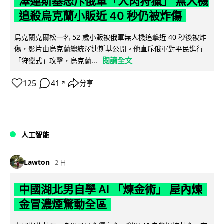
澤連斯基怒斥俄軍「人肉狩獵」 無人機
追殺烏克蘭小販近 40 秒仍被炸傷
烏克蘭克爾松一名 52 歲小販被俄軍無人機追擊近 40 秒後被炸
傷，影片由烏克蘭總統澤連斯基公開。他直斥俄軍對平民進行
閱讀全文
「狩獵式」攻擊，烏克蘭...
125
41
分享
↗
人工智能
Lawton
2 日
中國湖北男自學 AI 「煉金術」 屋內煉
金冒濃煙驚動全區