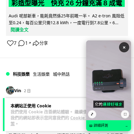
彩造型曝光 快充 26 分鐘充滿 8 成電
Audi 呢部新車，能耗竟然係25年前嘅一半。 A2 e-tron 風阻低
至0.24，每百公里只需12.8 kWh，一度電行到7.8公里。6...
閱讀全文
7
1
分享
↗
×
科技娛樂
生活娛樂
城中熱話
Vin
2 日
本網站正使用 Cookie
法國 8 月 11 日出新例 未經同意嚴禁
我們使用 Cookie 改善網站體驗。 繼續使用
🎵
Cold Call 違規企業最高罰 345 萬
⛶
我們的網站即表示您同意我們的
Cookie 政
策
。
📖 詳細評測
→
法國將於 8 月 11 日起實施新例，全面禁止企業未經消費者同意