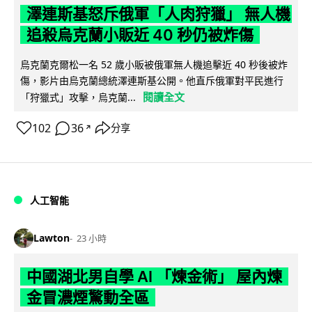
澤連斯基怒斥俄軍「人肉狩獵」 無人機
追殺烏克蘭小販近 40 秒仍被炸傷
烏克蘭克爾松一名 52 歲小販被俄軍無人機追擊近 40 秒後被炸
傷，影片由烏克蘭總統澤連斯基公開。他直斥俄軍對平民進行
閱讀全文
「狩獵式」攻擊，烏克蘭...
102
36
分享
↗
人工智能
Lawton
23 小時
中國湖北男自學 AI 「煉金術」 屋內煉
金冒濃煙驚動全區