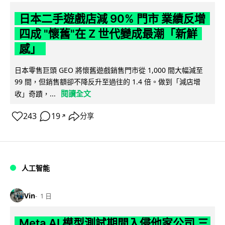
日本二手遊戲店減 90% 門市 業績反增
四成 "懷舊"在 Z 世代變成最潮「新鮮
感」
日本零售巨頭 GEO 將懷舊遊戲銷售門市從 1,000 間大幅減至
99 間，但銷售額卻不降反升至過往的 1.4 倍。做到「減店增
閱讀全文
收」奇蹟，...
243
19
分享
↗
人工智能
Vin
1 日
Meta AI 模型測試期間入侵他家公司 三