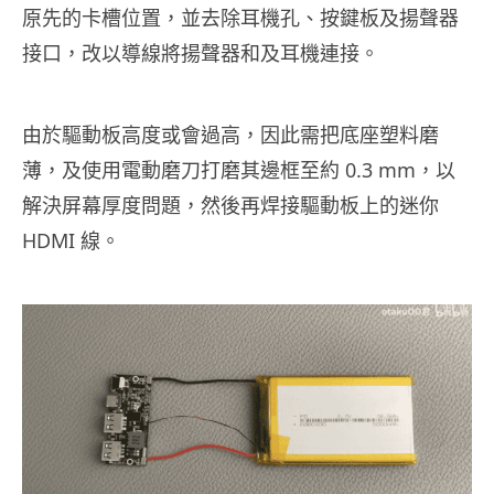
原先的卡槽位置，並去除耳機孔、按鍵板及揚聲器
接口，改以導線將揚聲器和及耳機連接。
由於驅動板高度或會過高，因此需把底座塑料磨
薄，及使用電動磨刀打磨其邊框至約 0.3 mm，以
解決屏幕厚度問題，然後再焊接驅動板上的迷你
HDMI 線。