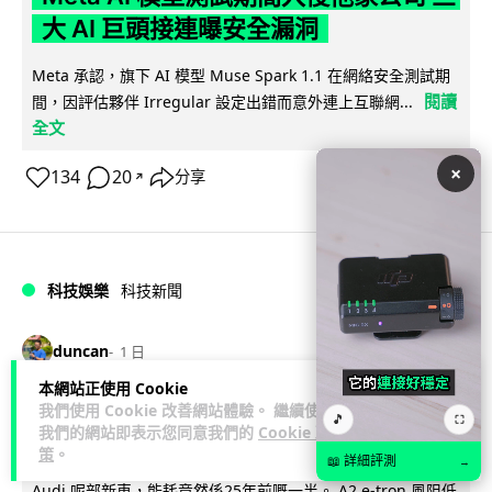
大 AI 巨頭接連曝安全漏洞
Meta 承認，旗下 AI 模型 Muse Spark 1.1 在網絡安全測試期
閱讀
間，因評估夥伴 Irregular 設定出錯而意外連上互聯網...
全文
×
134
20
分享
↗
科技娛樂
科技新聞
duncan
1 日
本網站正使用 Cookie
Audi 最慳電量產車現身 A2 e-tron 迷
我們使用 Cookie 改善網站體驗。 繼續使用
🎵
⛶
我們的網站即表示您同意我們的
Cookie 政
彩造型曝光 快充 26 分鐘充滿 8 成電
策
。
📖 詳細評測
→
Audi 呢部新車，能耗竟然係25年前嘅一半。 A2 e-tron 風阻低