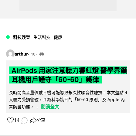
科技娛樂
生活科技
健康
arthur
10 小時
AirPods 用家注意聽力響紅燈 醫學界籲
耳機用戶謹守「60-60」鐵律
長時間高音量佩戴耳機可能導致永久性噪音性聽損。本文盤點 4
大聽力受損警號，介紹科學護耳的「60-60 原則」及 Apple 內
閱讀全文
置防護功能，...
14
分享