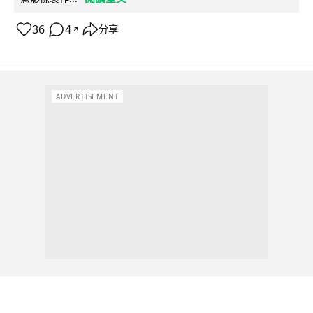
36
4
分享
↗
ADVERTISEMENT