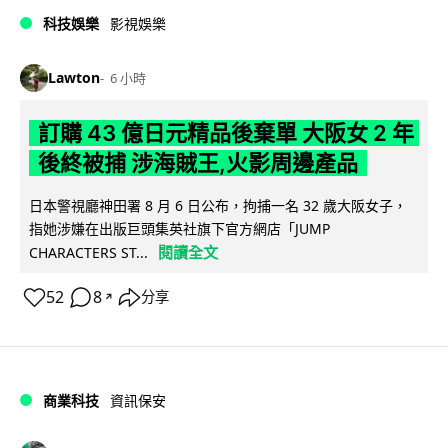
科技娛樂
影視娛樂
Lawton
6 小時
訂購 43 億日元精品後棄單 大阪女 2 年
後終被捕 涉海賊王,火影周邊產品
日本警視廳神田署 8 月 6 日公布，拘捕一名 32 歲大阪女子，
指她涉嫌在出版巨頭集英社旗下官方網店「JUMP
閱讀全文
CHARACTERS ST...
52
8
分享
↗
商業科技
資訊保安