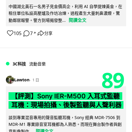
中國湖北黃石一名男子見金價高企，利用 AI 自學提煉黃金，在
租住單位私設高壓爐及作坊冶煉，過程產生大量刺鼻濃煙，驚
閱讀全文
動鄰居報警。警方到場揭發整...
105
7
分享
↗
3C科技
流動音樂
89
Lawton
1 日
【評測】Sony IER-M500 入耳式監聽
耳機：現場拍攝、後製監聽與人聲利器
談到專業混音專用的聲音監聽耳機，Sony 經典 MDR-7506 到
MDR-M1 專業錄音室耳機都為人熟悉。而現在舞台製作者與創
閱讀全文
意影像製作...