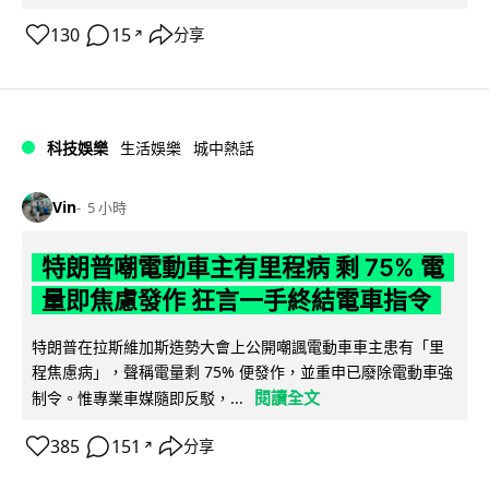
130
15
分享
↗
科技娛樂
生活娛樂
城中熱話
Vin
5 小時
特朗普嘲電動車主有里程病 剩 75% 電
量即焦慮發作 狂言一手終結電車指令
特朗普在拉斯維加斯造勢大會上公開嘲諷電動車車主患有「里
程焦慮病」，聲稱電量剩 75% 便發作，並重申已廢除電動車強
閱讀全文
制令。惟專業車媒隨即反駁，...
385
151
分享
↗