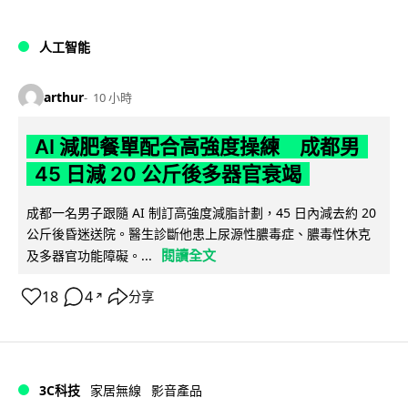
人工智能
arthur
10 小時
AI 減肥餐單配合高強度操練 成都男
45 日減 20 公斤後多器官衰竭
成都一名男子跟隨 AI 制訂高強度減脂計劃，45 日內減去約 20
公斤後昏迷送院。醫生診斷他患上尿源性膿毒症、膿毒性休克
閱讀全文
及多器官功能障礙。...
18
4
分享
↗
3C科技
家居無線
影音產品