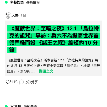
科技娛樂
遊戲情報
天恩
1 日
《魔獸世界：至暗之夜》12.1 「烏拉特
克的詛咒」專訪：巢穴不為提高世界首
領門檻而設 《諸王之眠》縮短約 10 分
鐘
《魔獸世界：至暗之夜》版本更新 12.1「烏拉特克的詛咒」將
於 8 月 13 日正式上線，帶來全新區域「盤蛇島」、地城「毒牙
閱讀全文
祭壇」、新型態世...
115
分享
3C科技
流動音樂