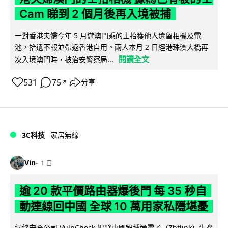
Cam 睇到 2 個月後再入境被捕
一對香港夫婦今年 5 月遊澳門乘的士拾獲他人遺留相機及電
池，拾遺不報並帶返香港自用。兩人本月 2 日經港珠澳大橋再
閱讀全文
次入境澳門時，被治安警察局...
531
75
分享
↗
3C科技
家居無線
Vin
1 日
逾 20 款平價路由器爆後門 每 35 秒自
動連線回中國 全球 10 萬用家私隱堪憂
網絡安全公司 VulnCheck 揭發中國智博通電子（Zbtlink）生產