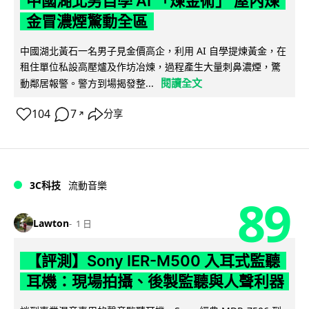
中國湖北男自學 AI 「煉金術」 屋內煉
金冒濃煙驚動全區
中國湖北黃石一名男子見金價高企，利用 AI 自學提煉黃金，在
租住單位私設高壓爐及作坊冶煉，過程產生大量刺鼻濃煙，驚
閱讀全文
動鄰居報警。警方到場揭發整...
104
7
分享
↗
3C科技
流動音樂
89
Lawton
1 日
【評測】Sony IER-M500 入耳式監聽
耳機：現場拍攝、後製監聽與人聲利器