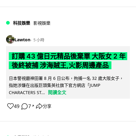
科技娛樂
影視娛樂
Lawton
5 小時
訂購 43 億日元精品後棄單 大阪女 2 年
後終被捕 涉海賊王,火影周邊產品
日本警視廳神田署 8 月 6 日公布，拘捕一名 32 歲大阪女子，
指她涉嫌在出版巨頭集英社旗下官方網店「JUMP
閱讀全文
CHARACTERS ST...
49
7
分享
↗