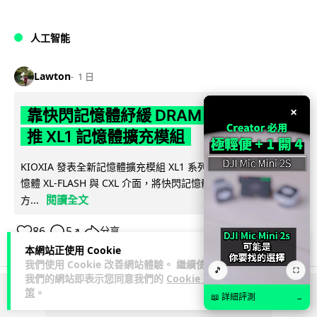
人工智能
Lawton
1 日
×
靠快閃記憶體紓緩 DRAM 不足 KIOXIA
推 XL1 記憶體擴充模組
KIOXIA 發表全新記憶體擴充模組 XL1 系列，結合低延遲快閃記
憶體 XL-FLASH 與 CXL 介面，將快閃記憶體轉化為記憶體擴充
閱讀全文
方...
86
5
分享
↗
本網站正使用 Cookie
我們使用 Cookie 改善網站體驗。 繼續使用
🎵
⛶
我們的網站即表示您同意我們的
Cookie 政
策
。
📖 詳細評測
→
ADVERTISEMENT