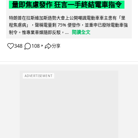
量即焦慮發作 狂言一手終結電車指令
特朗普在拉斯維加斯造勢大會上公開嘲諷電動車車主患有「里
程焦慮病」，聲稱電量剩 75% 便發作，並重申已廢除電動車強
閱讀全文
制令。惟專業車媒隨即反駁，...
348
108
分享
↗
ADVERTISEMENT