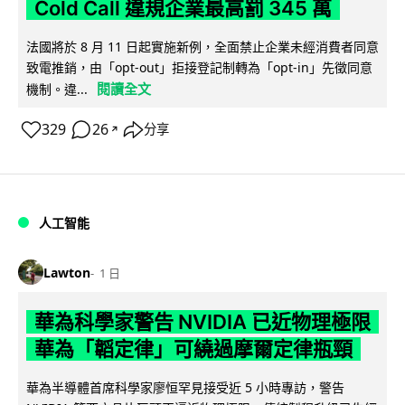
Cold Call 違規企業最高罰 345 萬
法國將於 8 月 11 日起實施新例，全面禁止企業未經消費者同意
致電推銷，由「opt-out」拒接登記制轉為「opt-in」先徵同意
閱讀全文
機制。違...
329
26
分享
↗
人工智能
Lawton
1 日
華為科學家警告 NVIDIA 已近物理極限
華為「韜定律」可繞過摩爾定律瓶頸
華為半導體首席科學家廖恒罕見接受近 5 小時專訪，警告