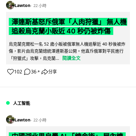
Lawton
22 小時
澤連斯基怒斥俄軍「人肉狩獵」 無人機
追殺烏克蘭小販近 40 秒仍被炸傷
烏克蘭克爾松一名 52 歲小販被俄軍無人機追擊近 40 秒後被炸
傷，影片由烏克蘭總統澤連斯基公開。他直斥俄軍對平民進行
閱讀全文
「狩獵式」攻擊，烏克蘭...
102
36
分享
↗
人工智能
Lawton
22 小時