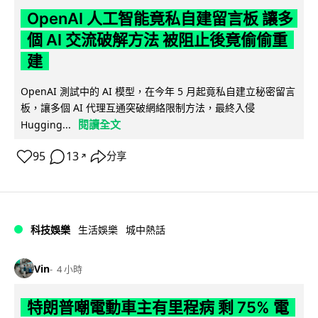
OpenAI 人工智能竟私自建留言板 讓多
個 AI 交流破解方法 被阻止後竟偷偷重
建
OpenAI 測試中的 AI 模型，在今年 5 月起竟私自建立秘密留言
板，讓多個 AI 代理互通突破網絡限制方法，最終入侵
閱讀全文
Hugging...
95
13
分享
↗
科技娛樂
生活娛樂
城中熱話
Vin
4 小時
特朗普嘲電動車主有里程病 剩 75% 電