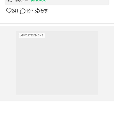
241
19
分享
↗
ADVERTISEMENT