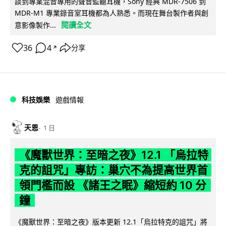
談到專業混音專用的聲音監聽耳機，Sony 經典 MDR-7506 到
MDR-M1 專業錄音室耳機都為人熟悉。而現在舞台製作者與創
閱讀全文
意影像製作...
36
4
分享
↗
科技娛樂
遊戲情報
天恩
1 日
《魔獸世界：至暗之夜》12.1 「烏拉特
克的詛咒」專訪：巢穴不為提高世界首
領門檻而設 《諸王之眠》縮短約 10 分
鐘
《魔獸世界：至暗之夜》版本更新 12.1「烏拉特克的詛咒」將