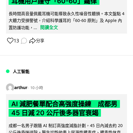
耳機用戶謹守「60-60」鐵律
長時間高音量佩戴耳機可能導致永久性噪音性聽損。本文盤點 4
大聽力受損警號，介紹科學護耳的「60-60 原則」及 Apple 內
閱讀全文
置防護功能，...
13
分享
人工智能
arthur
10 小時
AI 減肥餐單配合高強度操練 成都男
45 日減 20 公斤後多器官衰竭
成都一名男子跟隨 AI 制訂高強度減脂計劃，45 日內減去約 20
公斤後昏迷送院。醫生診斷他患上尿源性膿毒症、膿毒性休克