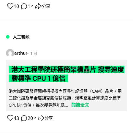
10
1
分享
↗
人工智能
arthur
1 日
港大工程學院研極簡架構晶片 搜尋速度
勝標準 CPU 1 億倍
港大團隊研發極簡架構模擬內容尋址記憶體（CAM）晶片，用
二硫化鉬及半金屬銻克服傳輸瓶頸，漢明距離計算速度比標準
閱讀全文
CPU快1億倍，每次搜尋耗能低...
43
20
分享
↗