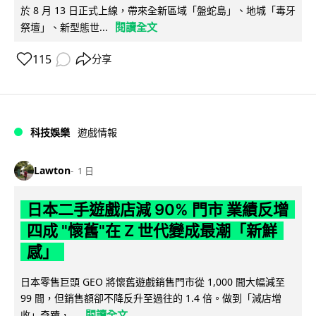
於 8 月 13 日正式上線，帶來全新區域「盤蛇島」、地城「毒牙
閱讀全文
祭壇」、新型態世...
115
分享
科技娛樂
遊戲情報
Lawton
1 日
日本二手遊戲店減 90% 門市 業績反增
四成 "懷舊"在 Z 世代變成最潮「新鮮
感」
日本零售巨頭 GEO 將懷舊遊戲銷售門市從 1,000 間大幅減至
99 間，但銷售額卻不降反升至過往的 1.4 倍。做到「減店增
閱讀全文
收」奇蹟，...