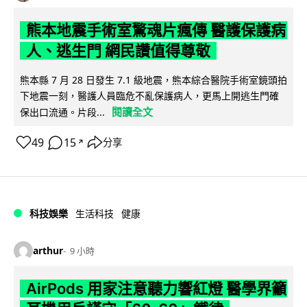
熊本地震手術室驚魂片瘋傳 醫護保護病
人、逃生門 網民讚值得尊敬
熊本縣 7 月 28 日發生 7.1 級地震，熊本綜合醫院手術室鏡頭拍
下地震一刻，醫護人員臨危不亂保護病人，更馬上開逃生門確
閱讀全文
保出口流通。片段...
49
15
分享
↗
科技娛樂
生活科技
健康
arthur
9 小時
AirPods 用家注意聽力響紅燈 醫學界籲