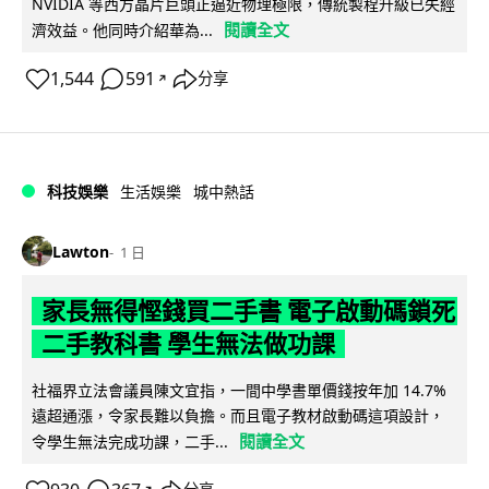
NVIDIA 等西方晶片巨頭正逼近物理極限，傳統製程升級已失經
閱讀全文
濟效益。他同時介紹華為...
1,544
591
分享
↗
科技娛樂
生活娛樂
城中熱話
Lawton
1 日
家長無得慳錢買二手書 電子啟動碼鎖死
二手教科書 學生無法做功課
社福界立法會議員陳文宜指，一間中學書單價錢按年加 14.7%
遠超通漲，令家長難以負擔。而且電子教材啟動碼這項設計，
閱讀全文
令學生無法完成功課，二手...