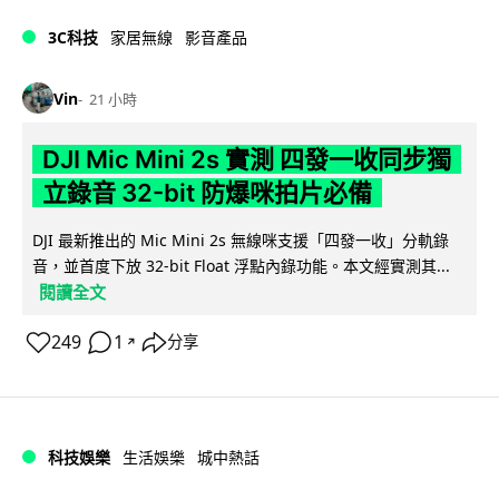
3C科技
家居無線
影音產品
Vin
21 小時
DJI Mic Mini 2s 實測 四發一收同步獨
立錄音 32-bit 防爆咪拍片必備
DJI 最新推出的 Mic Mini 2s 無線咪支援「四發一收」分軌錄
音，並首度下放 32-bit Float 浮點內錄功能。本文經實測其...
閱讀全文
249
1
分享
↗
科技娛樂
生活娛樂
城中熱話