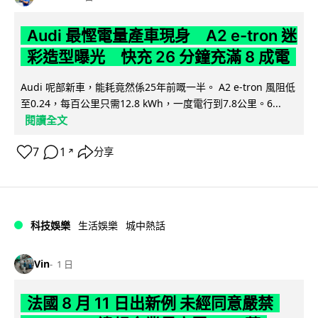
Audi 最慳電量產車現身 A2 e-tron 迷
彩造型曝光 快充 26 分鐘充滿 8 成電
Audi 呢部新車，能耗竟然係25年前嘅一半。 A2 e-tron 風阻低
至0.24，每百公里只需12.8 kWh，一度電行到7.8公里。6...
閱讀全文
7
1
分享
↗
科技娛樂
生活娛樂
城中熱話
Vin
1 日
法國 8 月 11 日出新例 未經同意嚴禁