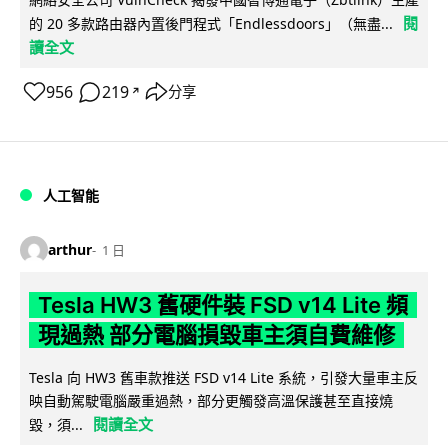
閱
的 20 多款路由器內置後門程式「Endlessdoors」（無盡...
讀全文
956
219
分享
↗
人工智能
arthur
1 日
Tesla HW3 舊硬件裝 FSD v14 Lite 頻
現過熱 部分電腦損毀車主須自費維修
Tesla 向 HW3 舊車款推送 FSD v14 Lite 系統，引發大量車主反
映自動駕駛電腦嚴重過熱，部分更觸發高溫保護甚至直接燒
閱讀全文
毀，須...