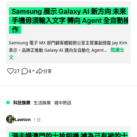
Samsung 展示 Galaxy AI 新方向 未來
手機毋須輸入文字 轉向 Agent 全自動操
作
Samsung 電子 MX 部門顧客體驗辦公室主管兼副總裁 Jay Kim
閱讀全
表示，品牌正推動 Galaxy AI 邁向全自動化 Agent...
文
27
4
分享
↗
科技娛樂
生活娛樂
城中熱話
Lawton
1 日
港夫婦澳門的士拾相機 據為己有被的士