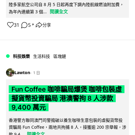
陸多家航空公司自 8 月 5 日起再度下調內陸航線燃油附加費，
閱讀全文
為年內連續第 3 個...
31
5
分享
↗
科技娛樂
生活科技
區塊鏈
Lawton
1 日
Fun Coffee 咖啡騙局爆煲 咖啡包裝虛
擬貨幣投資騙局 港澳警拘 8 人涉款
9,400 萬元
香港警方聯同澳門司警搗破以養生咖啡生意包裝的虛擬貨幣投
資騙局 Fun Coffee，兩地共拘捕 8 人，接獲逾 200 宗舉報，涉
閱讀全文
款 9,4...