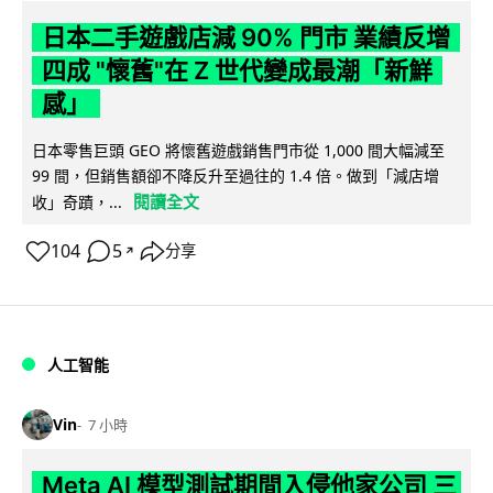
日本二手遊戲店減 90% 門市 業績反增
四成 "懷舊"在 Z 世代變成最潮「新鮮
感」
日本零售巨頭 GEO 將懷舊遊戲銷售門市從 1,000 間大幅減至
99 間，但銷售額卻不降反升至過往的 1.4 倍。做到「減店增
閱讀全文
收」奇蹟，...
104
5
分享
↗
人工智能
Vin
7 小時
Meta AI 模型測試期間入侵他家公司 三