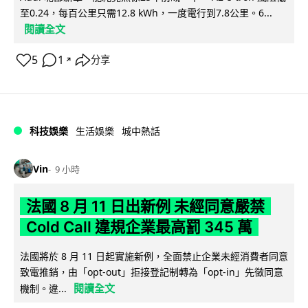
至0.24，每百公里只需12.8 kWh，一度電行到7.8公里。6...
閱讀全文
5
1
分享
↗
科技娛樂
生活娛樂
城中熱話
Vin
9 小時
法國 8 月 11 日出新例 未經同意嚴禁
Cold Call 違規企業最高罰 345 萬
法國將於 8 月 11 日起實施新例，全面禁止企業未經消費者同意
致電推銷，由「opt-out」拒接登記制轉為「opt-in」先徵同意
閱讀全文
機制。違...