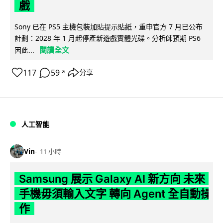
戲
Sony 已在 PS5 主機包裝加貼提示貼紙，重申官方 7 月已公布
計劃：2028 年 1 月起停產新遊戲實體光碟。分析師預期 PS6
閱讀全文
因此...
117
59
分享
↗
人工智能
Vin
11 小時
Samsung 展示 Galaxy AI 新方向 未來
手機毋須輸入文字 轉向 Agent 全自動操
作