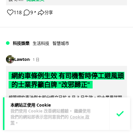
118
9
分享
↗
科技娛樂
生活科技
智慧城市
Lawton
1 日
網約車條例生效 有司機暫時停工避風頭
的士業界籲白牌 "改邪歸正"
規管網約車法例大部分條文已於 8 月 3 日生效，的士業界就期
望白牌車司機，能夠「改邪歸正」回流駕駛的士。新例大幅提
本網站正使用 Cookie
閱讀全文
我們使用 Cookie 改善網站體驗。 繼續使用
高罰則，首次定罪最高罰款...
我們的網站即表示您同意我們的
Cookie 政
策
。
204
146
分享
↗