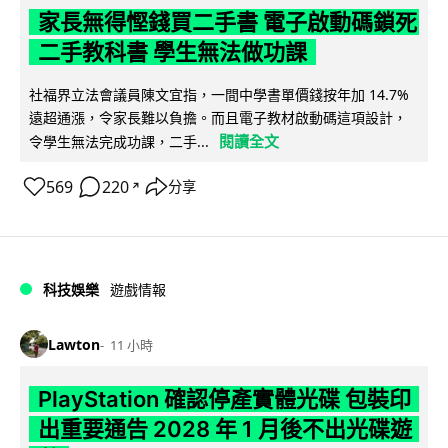
家長無得慳錢買二手書 電子啟動碼鎖死
二手教科書 學生無法做功課
社福界立法會議員陳文宜指，一間中學書單價錢按年加 14.7%
遠超通漲，令家長難以負擔。而且電子教材啟動碼這項設計，
閱讀全文
令學生無法完成功課，二手...
569
220
分享
↗
科技娛樂
遊戲情報
Lawton
11 小時
PlayStation 確認停產實體光碟 包裝印
出重要通告 2028 年 1 月後不出光碟遊