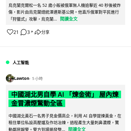
烏克蘭克爾松一名 52 歲小販被俄軍無人機追擊近 40 秒後被炸
傷，影片由烏克蘭總統澤連斯基公開。他直斥俄軍對平民進行
閱讀全文
「狩獵式」攻擊，烏克蘭...
21
3
分享
↗
人工智能
Lawton
5 小時
中國湖北男自學 AI 「煉金術」 屋內煉
金冒濃煙驚動全區
中國湖北黃石一名男子見金價高企，利用 AI 自學提煉黃金，在
租住單位私設高壓爐及作坊冶煉，過程產生大量刺鼻濃煙，驚
閱讀全文
動鄰居報警。警方到場揭發整...