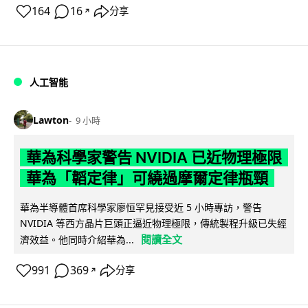
164
16
分享
↗
人工智能
Lawton
9 小時
華為科學家警告 NVIDIA 已近物理極限
華為「韜定律」可繞過摩爾定律瓶頸
華為半導體首席科學家廖恒罕見接受近 5 小時專訪，警告
NVIDIA 等西方晶片巨頭正逼近物理極限，傳統製程升級已失經
閱讀全文
濟效益。他同時介紹華為...
991
369
分享
↗