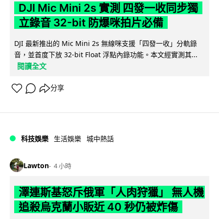
DJI Mic Mini 2s 實測 四發一收同步獨
立錄音 32-bit 防爆咪拍片必備
DJI 最新推出的 Mic Mini 2s 無線咪支援「四發一收」分軌錄
音，並首度下放 32-bit Float 浮點內錄功能。本文經實測其...
閱讀全文
分享
科技娛樂
生活娛樂
城中熱話
Lawton
4 小時
澤連斯基怒斥俄軍「人肉狩獵」 無人機
追殺烏克蘭小販近 40 秒仍被炸傷