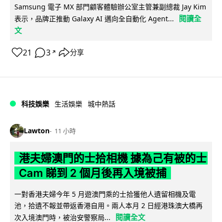
Samsung 電子 MX 部門顧客體驗辦公室主管兼副總裁 Jay Kim
閱讀全
表示，品牌正推動 Galaxy AI 邁向全自動化 Agent...
文
21
3
分享
↗
科技娛樂
生活娛樂
城中熱話
Lawton
11 小時
港夫婦澳門的士拾相機 據為己有被的士
Cam 睇到 2 個月後再入境被捕
一對香港夫婦今年 5 月遊澳門乘的士拾獲他人遺留相機及電
池，拾遺不報並帶返香港自用。兩人本月 2 日經港珠澳大橋再
閱讀全文
次入境澳門時，被治安警察局...