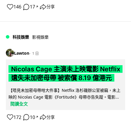
146
17
分享
↗
科技娛樂
影視娛樂
Lawton
1 日
Nicolas Cage 主演未上映電影 Netflix
遺失未加密母帶 被索償 8.19 億港元
【唔見未加密母帶咁大件事】Netflix 洛杉磯辦公室被竊，未上
映的 Nicolas Cage 電影《Fortitude》母帶亦告失蹤。電影...
閱讀全文
172
10
分享
↗