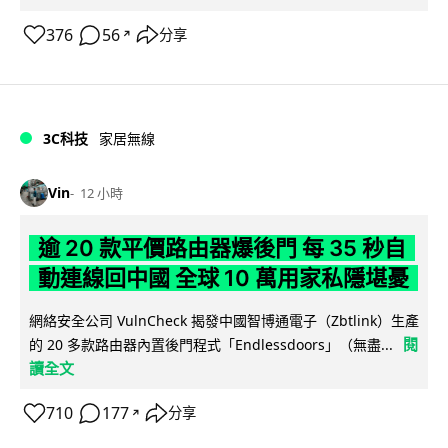
376
56
分享
↗
3C科技
家居無線
Vin
12 小時
逾 20 款平價路由器爆後門 每 35 秒自
動連線回中國 全球 10 萬用家私隱堪憂
網絡安全公司 VulnCheck 揭發中國智博通電子（Zbtlink）生產
閱
的 20 多款路由器內置後門程式「Endlessdoors」（無盡...
讀全文
710
177
分享
↗