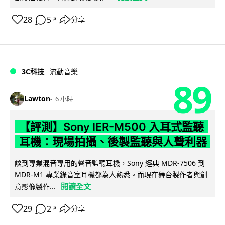
28
5
分享
↗
3C科技
流動音樂
89
Lawton
6 小時
【評測】Sony IER-M500 入耳式監聽
耳機：現場拍攝、後製監聽與人聲利器
談到專業混音專用的聲音監聽耳機，Sony 經典 MDR-7506 到
MDR-M1 專業錄音室耳機都為人熟悉。而現在舞台製作者與創
閱讀全文
意影像製作...
29
2
分享
↗