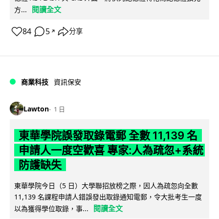
閱讀全文
方...
84
5
分享
↗
商業科技
資訊保安
Lawton
1 日
東華學院誤發取錄電郵 全數 11,139 名
申請人一度空歡喜 專家:人為疏忽+系統
防護缺失
東華學院今日（5 日）大學聯招放榜之際，因人為疏忽向全數
11,139 名課程申請人錯誤發出取錄通知電郵，令大批考生一度
閱讀全文
以為獲得學位取錄，事...