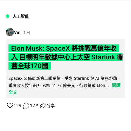
人工智能
Vin
1 日
Elon Musk: SpaceX 將挑戰萬億年收
入 目標明年數據中心上太空 Starlink 覆
蓋全球170國
SpaceX 公佈最新第二季業績，受惠 Starlink 與 AI 業務帶動，
閱讀
季度收入按年飆升 92% 至 78 億美元。行政總裁 Elon...
全文
129
17
分享
↗