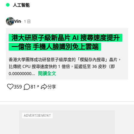
人工智能
Vin
1 日
港大研原子級新晶片 AI 搜尋速度提升
一億倍 手機人臉識別免上雲端
香港大學團隊成功研發原子級厚度的「模擬存內搜尋」晶片，
比傳統 CPU 搜尋速度快約 1 億倍，延遲低至 36 皮秒（即
閱讀全文
0.00000000...
359
81
分享
↗
ADVERTISEMENT