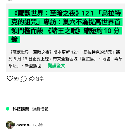
《魔獸世界：至暗之夜》12.1 「烏拉特
克的詛咒」專訪：巢穴不為提高世界首
領門檻而設 《諸王之眠》縮短約 10 分
鐘
《魔獸世界：至暗之夜》版本更新 12.1「烏拉特克的詛咒」將
於 8 月 13 日正式上線，帶來全新區域「盤蛇島」、地城「毒牙
閱讀全文
祭壇」、新型態世...
69
分享
科技娛樂
遊戲情報
Lawton
7 小時