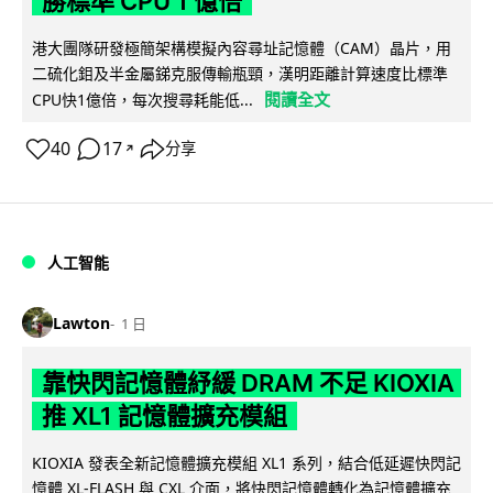
勝標準 CPU 1 億倍
港大團隊研發極簡架構模擬內容尋址記憶體（CAM）晶片，用
二硫化鉬及半金屬銻克服傳輸瓶頸，漢明距離計算速度比標準
閱讀全文
CPU快1億倍，每次搜尋耗能低...
40
17
分享
↗
人工智能
Lawton
1 日
靠快閃記憶體紓緩 DRAM 不足 KIOXIA
推 XL1 記憶體擴充模組
KIOXIA 發表全新記憶體擴充模組 XL1 系列，結合低延遲快閃記
憶體 XL-FLASH 與 CXL 介面，將快閃記憶體轉化為記憶體擴充