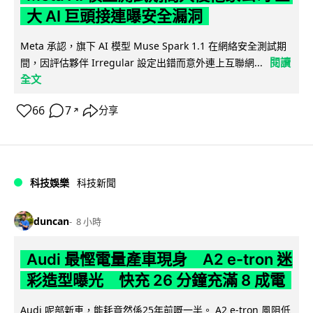
大 AI 巨頭接連曝安全漏洞
Meta 承認，旗下 AI 模型 Muse Spark 1.1 在網絡安全測試期
閱讀
間，因評估夥伴 Irregular 設定出錯而意外連上互聯網...
全文
66
7
分享
↗
科技娛樂
科技新聞
duncan
8 小時
Audi 最慳電量產車現身 A2 e-tron 迷
彩造型曝光 快充 26 分鐘充滿 8 成電
Audi 呢部新車，能耗竟然係25年前嘅一半。 A2 e-tron 風阻低