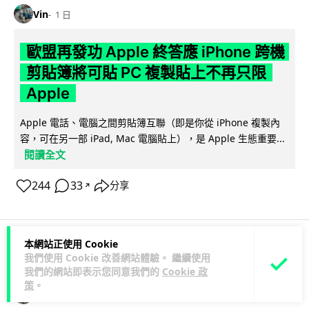
Vin
1 日
歐盟再發功 Apple 終答應 iPhone 跨機
剪貼簿將可貼 PC 複製貼上不再只限
Apple
Apple 電話、電腦之間剪貼簿互聯（即是你從 iPhone 複製內
容，可在另一部 iPad, Mac 電腦貼上），是 Apple 生態重要...
閱讀全文
244
33
分享
↗
本網站正使用 Cookie
3C科技
數碼相機
攝影文化
我們使用 Cookie 改善網站體驗。 繼續使用
我們的網站即表示您同意我們的
Cookie 政
策
。
Vin
1 日