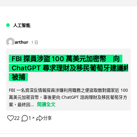
人工智能
arthur
1 日
FBI 探員涉盜 100 萬美元加密幣 向
ChatGPT 尋求理財及移民葡萄牙建議終
被捕
FBI 一名資深反情報探員涉嫌利用職務之便盜取敵對國家近 100
萬美元加密貨幣，事後更向 ChatGPT 諮詢理財及移民葡萄牙方
閱讀全文
案，最終因...
22
1
分享
↗