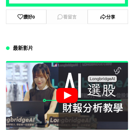
讚好
0
看留言
分享
最新影片