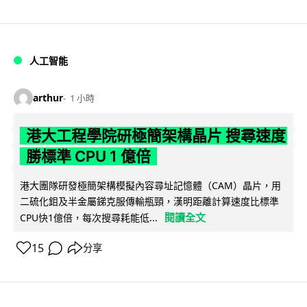
人工智能
arthur
1 小時
港大工程學院研極簡架構晶片 搜尋速度
勝標準 CPU 1 億倍
港大團隊研發極簡架構模擬內容尋址記憶體（CAM）晶片，用
二硫化鉬及半金屬銻克服傳輸瓶頸，漢明距離計算速度比標準
閱讀全文
CPU快1億倍，每次搜尋耗能低...
15
分享