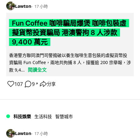
Lawton
17 小時
Fun Coffee 咖啡騙局爆煲 咖啡包裝虛
擬貨幣投資騙局 港澳警拘 8 人涉款
9,400 萬元
香港警方聯同澳門司警搗破以養生咖啡生意包裝的虛擬貨幣投
資騙局 Fun Coffee，兩地共拘捕 8 人，接獲逾 200 宗舉報，涉
閱讀全文
款 9,4...
107
9
分享
↗
科技娛樂
生活科技
智慧城市
Lawton
17 小時