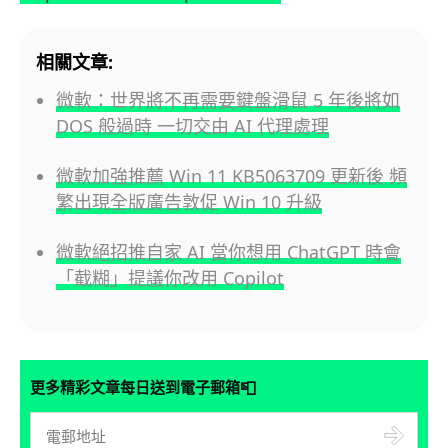
相關文章:
微軟：世界將不再需要鍵盤滑鼠 5 年後將如
DOS 般過時 一切交由 AI 代理處理
微軟加強推薦 Win 11 KB5063709 更新後 頻
繁出現全版廣告敦促 Win 10 升級
微軟絕招推自家 AI 當你想用 ChatGPT 時會
「截糊」提議你改用 Copilot
📮
更多精彩文章每日送到電子郵箱