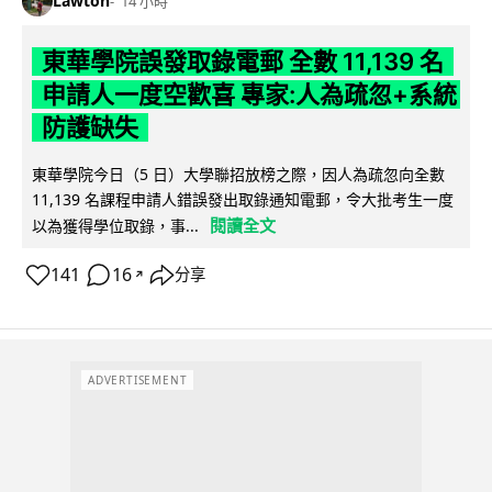
Lawton
14 小時
東華學院誤發取錄電郵 全數 11,139 名
申請人一度空歡喜 專家:人為疏忽+系統
防護缺失
東華學院今日（5 日）大學聯招放榜之際，因人為疏忽向全數
11,139 名課程申請人錯誤發出取錄通知電郵，令大批考生一度
閱讀全文
以為獲得學位取錄，事...
141
16
分享
↗
ADVERTISEMENT