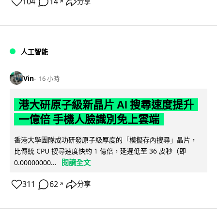
104
14
分享
↗
人工智能
Vin
16 小時
港大研原子級新晶片 AI 搜尋速度提升
一億倍 手機人臉識別免上雲端
香港大學團隊成功研發原子級厚度的「模擬存內搜尋」晶片，
比傳統 CPU 搜尋速度快約 1 億倍，延遲低至 36 皮秒（即
閱讀全文
0.00000000...
311
62
分享
↗