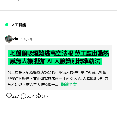
人工智能
Vin
19 小時
地盤偷吸煙難逃高空法眼 勞工處出動熱
感無人機 擬加 AI 人臉識別精準執法
勞工處投入配備熱感應鏡頭的小型無人機進行高空巡邏以打擊
地盤違例吸煙，並正研究於未來一年內引入 AI 人臉識別與行為
閱讀全文
分析功能，結合三大技術進一...
227
53
分享
↗