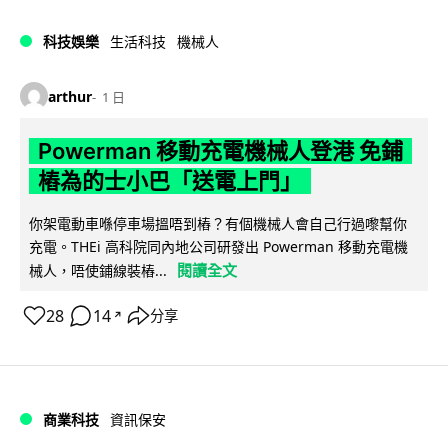
科技娛樂
生活科技
機械人
arthur
1 日
Powerman 移動充電機械人登港 免鋪
樁為的士小巴「送電上門」
你架電動車喺停車場搵唔到樁？有個機械人會自己行過嚟幫你
充電。THEi 高科院同內地公司研發出 Powerman 移動充電機
閱讀全文
械人，唔使鋪線裝樁...
28
14
分享
↗
商業科技
資訊保安