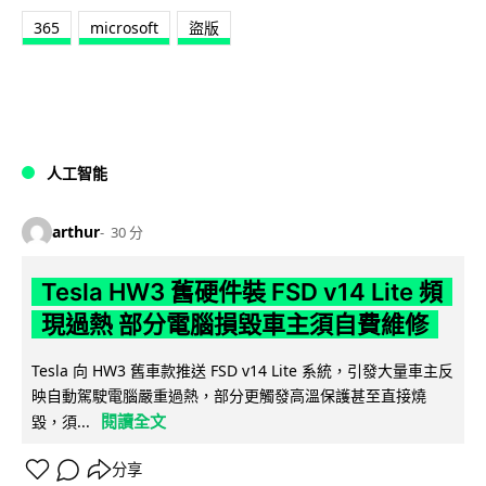
365
microsoft
盜版
人工智能
arthur
30 分
Tesla HW3 舊硬件裝 FSD v14 Lite 頻
現過熱 部分電腦損毀車主須自費維修
Tesla 向 HW3 舊車款推送 FSD v14 Lite 系統，引發大量車主反
映自動駕駛電腦嚴重過熱，部分更觸發高溫保護甚至直接燒
閱讀全文
毀，須...
分享