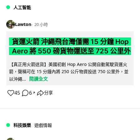
人工智能
Lawton
20 小時
貨運火箭 沖繩飛台灣僅需 15 分鐘 Hop
Aero 將 550 磅貨物運送至 725 公里外
【真正用火箭送貨】美國初創 Hop Aero 公開自動駕駛貨運火
箭，聲稱可在 15 分鐘內將 250 公斤物資投送 750 公里外，並
閱讀全文
以沖繩...
45
6
分享
↗
科技娛樂
遊戲情報