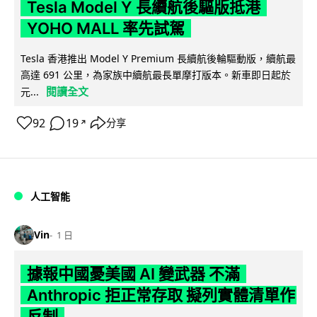
Tesla Model Y 長續航後驅版抵港
YOHO MALL 率先試駕
Tesla 香港推出 Model Y Premium 長續航後輪驅動版，續航最
高達 691 公里，為家族中續航最長單摩打版本。新車即日起於
閱讀全文
元...
92
19
分享
↗
人工智能
Vin
1 日
據報中國憂美國 AI 變武器 不滿
Anthropic 拒正常存取 擬列實體清單作
反制