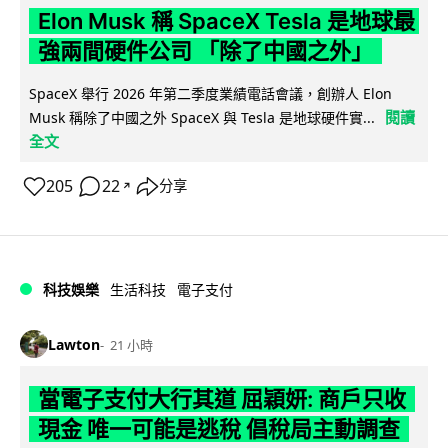
Elon Musk 稱 SpaceX Tesla 是地球最
強兩間硬件公司 「除了中國之外」
SpaceX 舉行 2026 年第二季度業績電話會議，創辦人 Elon
閱讀
Musk 稱除了中國之外 SpaceX 與 Tesla 是地球硬件實...
全文
205
22
分享
↗
科技娛樂
生活科技
電子支付
Lawton
21 小時
當電子支付大行其道 屈穎妍: 商戶只收
現金 唯一可能是逃稅 倡稅局主動調查