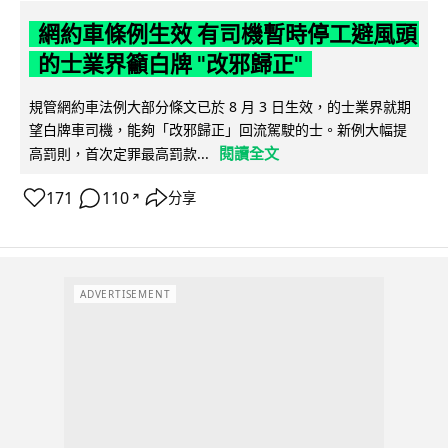
網約車條例生效 有司機暫時停工避風頭
的士業界籲白牌 "改邪歸正"
規管網約車法例大部分條文已於 8 月 3 日生效，的士業界就期
望白牌車司機，能夠「改邪歸正」回流駕駛的士。新例大幅提
閱讀全文
高罰則，首次定罪最高罰款...
171
110
分享
↗
ADVERTISEMENT