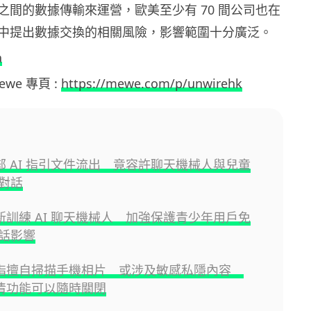
之間的數據傳輸來運營，歐美至少有 70 間公司也在
中提出數據交換的相關風險，影響範圍十分廣泛。
a
Mewe 專頁 :
https://mewe.com/p/unwirehk
 內部 AI 指引文件流出 竟容許聊天機械人與兒童
對話
 重新訓練 AI 聊天機械人 加強保護青少年用戶免
話影響
 被指擅自掃描手機相片 或涉及敏感私隱內容
 澄清功能可以隨時關閉