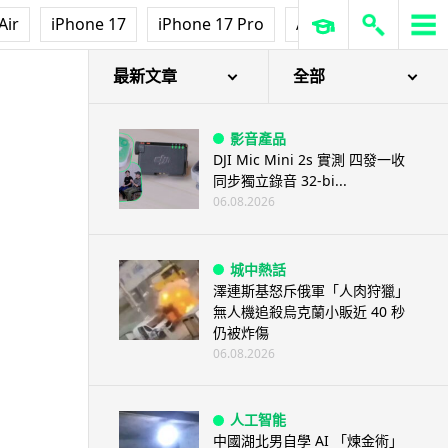
Air
iPhone 17
iPhone 17 Pro
AirPods Pro 3
Ap
最新文章
全部
影音產品
DJI Mic Mini 2s 實測 四發一收
同步獨立錄音 32-bi...
06.08.2026
城中熱話
澤連斯基怒斥俄軍「人肉狩獵」
無人機追殺烏克蘭小販近 40 秒
仍被炸傷
06.08.2026
人工智能
中國湖北男自學 AI 「煉金術」