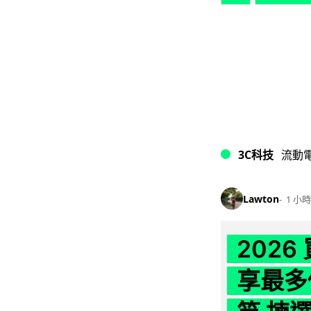
3C科技
流動
Lawton
1 小時
202
享最多