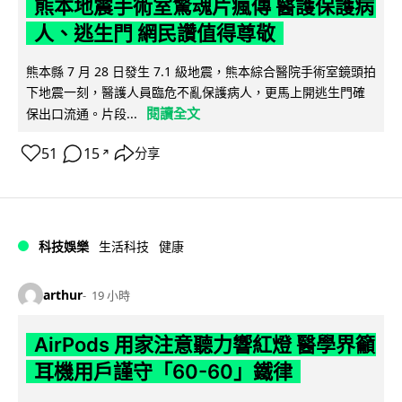
熊本地震手術室驚魂片瘋傳 醫護保護病
人、逃生門 網民讚值得尊敬
熊本縣 7 月 28 日發生 7.1 級地震，熊本綜合醫院手術室鏡頭拍
下地震一刻，醫護人員臨危不亂保護病人，更馬上開逃生門確
閱讀全文
保出口流通。片段...
51
15
分享
↗
科技娛樂
生活科技
健康
arthur
19 小時
AirPods 用家注意聽力響紅燈 醫學界籲
耳機用戶謹守「60-60」鐵律