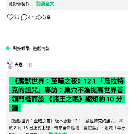
閱讀全文
意影像製作...
36
4
分享
↗
科技娛樂
遊戲情報
天恩
1 日
《魔獸世界：至暗之夜》12.1 「烏拉特
克的詛咒」專訪：巢穴不為提高世界首
領門檻而設 《諸王之眠》縮短約 10 分
鐘
《魔獸世界：至暗之夜》版本更新 12.1「烏拉特克的詛咒」將
於 8 月 13 日正式上線，帶來全新區域「盤蛇島」、地城「毒牙