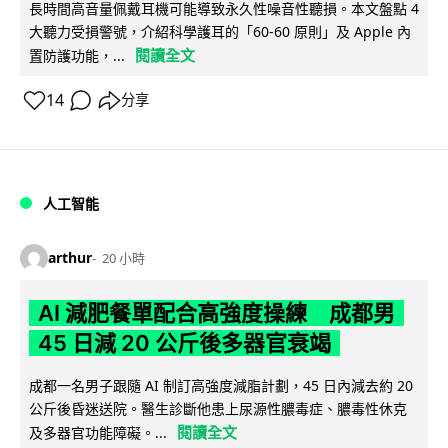
長時間高音量佩戴耳機可能導致永久性噪音性聽損。本文盤點 4
大聽力受損警號，介紹科學護耳的「60-60 原則」及 Apple 內
閱讀全文
置防護功能，...
14
分享
人工智能
arthur
20 小時
AI 減肥餐單配合高強度操練 成都男
45 日減 20 公斤後多器官衰竭
成都一名男子跟隨 AI 制訂高強度減脂計劃，45 日內減去約 20
公斤後昏迷送院。醫生診斷他患上尿源性膿毒症、膿毒性休克
閱讀全文
及多器官功能障礙。...