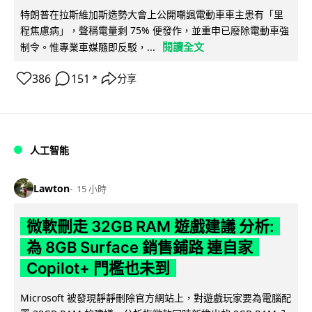
特朗普在拉斯維加斯造勢大會上公開嘲諷電動車車主患有「里
程焦慮病」，聲稱電量剩 75% 便發作，並重申已廢除電動車強
閱讀全文
制令。惟專業車媒隨即反駁，...
386
151
分享
↗
人工智能
Lawton
15 小時
微軟刪走 32GB RAM 遊戲建議 分析:
為 8GB Surface 銷售鋪路 連自家
Copilot+ 門檻也未到
Microsoft 被發現靜靜刪除官方網站上，對遊戲玩家要為電腦配