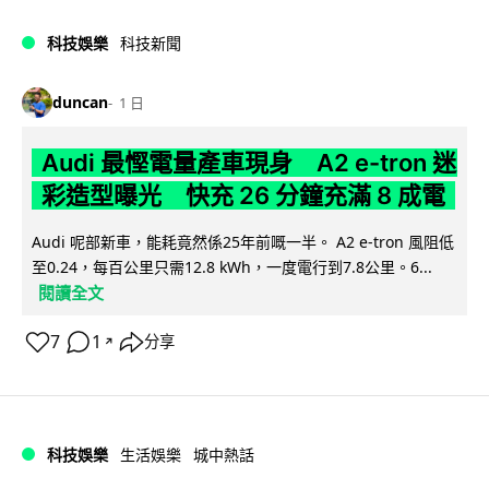
科技娛樂
科技新聞
duncan
1 日
Audi 最慳電量產車現身 A2 e-tron 迷
彩造型曝光 快充 26 分鐘充滿 8 成電
Audi 呢部新車，能耗竟然係25年前嘅一半。 A2 e-tron 風阻低
至0.24，每百公里只需12.8 kWh，一度電行到7.8公里。6...
閱讀全文
7
1
分享
↗
科技娛樂
生活娛樂
城中熱話