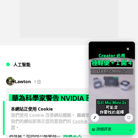
×
人工智能
Lawton
1 日
華為科學家警告 NVIDIA 已近物理極限
華為「韜定律」可繞過摩爾定律瓶頸
本網站正使用 Cookie
我們使用 Cookie 改善網站體驗。 繼續使用
🎵
⛶
華為半導體首席科學家廖恒罕見接受近 5 小時專訪，警告
我們的網站即表示您同意我們的
Cookie 政
策
。
NVIDIA 等西方晶片巨頭正逼近物理極限，傳統製程升級已失經
📖 詳細評測
→
閱讀全文
濟效益。他同時介紹華為...