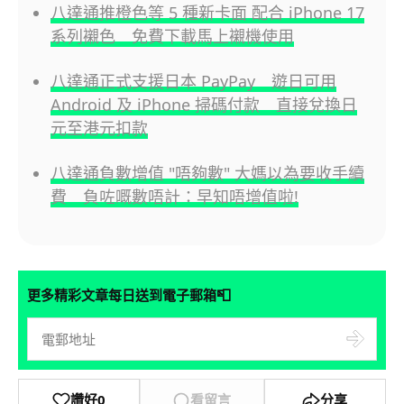
八達通推橙色等 5 種新卡面 配合 iPhone 17
系列襯色 免費下載馬上襯機使用
八達通正式支援日本 PayPay 遊日可用
Android 及 iPhone 掃碼付款 直接兌換日
元至港元扣款
八達通負數增值 "唔夠數" 大媽以為要收手續
費 負咗嘅數唔計：早知唔增值啦!
📮
更多精彩文章每日送到電子郵箱
讚好
0
看留言
分享