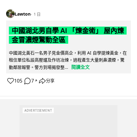
Lawton
1 日
中國湖北男自學 AI 「煉金術」 屋內煉
金冒濃煙驚動全區
中國湖北黃石一名男子見金價高企，利用 AI 自學提煉黃金，在
租住單位私設高壓爐及作坊冶煉，過程產生大量刺鼻濃煙，驚
閱讀全文
動鄰居報警。警方到場揭發整...
105
7
分享
↗
ADVERTISEMENT