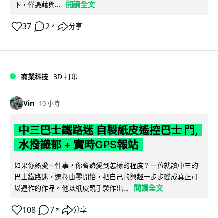
閱讀全文
下，僅憑藉與...
37
2
分享
↗
商業科技
3D 打印
Vin
10 小時
中三巴士鐵路迷 自製紙皮遙控巴士 門,
水撥識郁 + 實時GPS報站
如果你熱愛一件事，你會熱愛到怎樣的程度？一位就讀中三的
巴士鐵路迷，選擇由零開始，把自己的興趣一步步變成真正可
閱讀全文
以運作的作品。他以紙皮親手製作出...
108
7
分享
↗