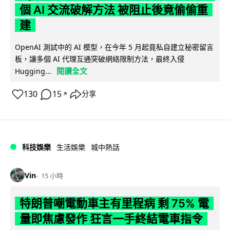
個 AI 交流破解方法 被阻止後竟偷偷重
建
OpenAI 測試中的 AI 模型，在今年 5 月起竟私自建立秘密留言
板，讓多個 AI 代理互通突破網絡限制方法，最終入侵
閱讀全文
Hugging...
130
15
分享
↗
科技娛樂
生活娛樂
城中熱話
Vin
15 小時
特朗普嘲電動車主有里程病 剩 75% 電
量即焦慮發作 狂言一手終結電車指令