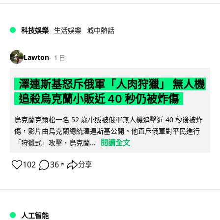
科技娛樂
生活娛樂
城中熱話
Lawton
1 日
澤連斯基怒斥俄軍「人肉狩獵」 無人機
追殺烏克蘭小販近 40 秒仍被炸傷
烏克蘭克爾松一名 52 歲小販被俄軍無人機追擊近 40 秒後被炸
傷，影片由烏克蘭總統澤連斯基公開。他直斥俄軍對平民進行
閱讀全文
「狩獵式」攻擊，烏克蘭...
102
36
分享
↗
人工智能