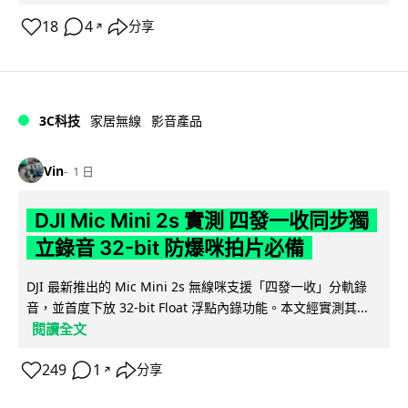
18
4
分享
↗
3C科技
家居無線
影音產品
Vin
1 日
DJI Mic Mini 2s 實測 四發一收同步獨
立錄音 32-bit 防爆咪拍片必備
DJI 最新推出的 Mic Mini 2s 無線咪支援「四發一收」分軌錄
音，並首度下放 32-bit Float 浮點內錄功能。本文經實測其...
閱讀全文
249
1
分享
↗