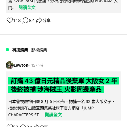
置 32GB RAM 的建議。分析指微軟同時新推出的 8GB RAM 入
閱讀全文
門...
118
8
分享
↗
科技娛樂
影視娛樂
Lawton
15 小時
訂購 43 億日元精品後棄單 大阪女 2 年
後終被捕 涉海賊王,火影周邊產品
日本警視廳神田署 8 月 6 日公布，拘捕一名 32 歲大阪女子，
指她涉嫌在出版巨頭集英社旗下官方網店「JUMP
閱讀全文
CHARACTERS ST...