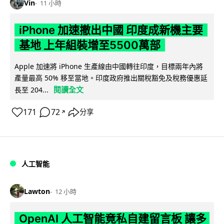
Vin
11 小時
iPhone 加速撤出中國 印度成新機主要
基地 上年組裝增至5500萬部
Apple 加速將 iPhone 生產線由中國轉往印度，目標兩年內將
產量最高 50% 移至當地。印度政府推出關稅豁免及稅務優惠延
閱讀全文
長至 204...
171
72
分享
↗
人工智能
Lawton
12 小時
OpenAI 人工智能竟私自建留言板 讓多