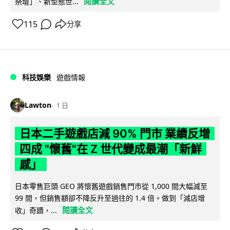
閱讀全文
祭壇」、新型態世...
115
分享
科技娛樂
遊戲情報
Lawton
1 日
日本二手遊戲店減 90% 門市 業績反增
四成 "懷舊"在 Z 世代變成最潮「新鮮
感」
日本零售巨頭 GEO 將懷舊遊戲銷售門市從 1,000 間大幅減至
99 間，但銷售額卻不降反升至過往的 1.4 倍。做到「減店增
閱讀全文
收」奇蹟，...