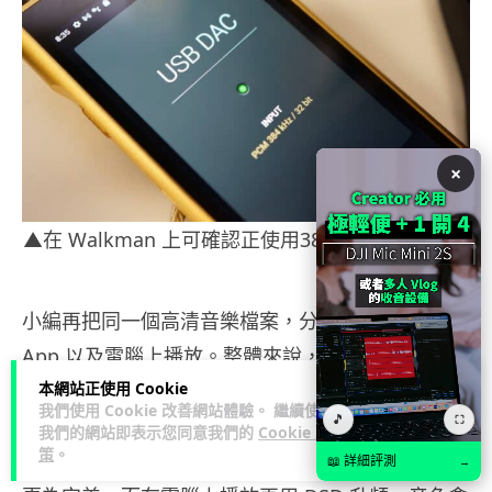
×
▲在 Walkman 上可確認正使用384kHz, 32bit 輸入
小編再把同一個高清音樂檔案，分別在 Walkman
App 以及電腦上播放。整體來說，而經電腦播放再
升頻的音樂，其實已非常接近完美，明顯同你直接
本網站正使用 Cookie
我們使用 Cookie 改善網站體驗。 繼續使用
🎵
⛶
插電腦 3.5mm 耳機插口會有天同地比較的分別。
我們的網站即表示您同意我們的
Cookie 政
策
。
而 Walkman App會再稍勝一籌，在細緻度方面會
📖 詳細評測
→