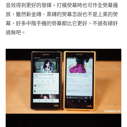
音效得到更好的發揮。打橫熒幕時也可作全熒幕播
放，雖然新金磚、黑磚的熒幕怎說也不是上乘的熒
幕，好多中階手機的熒幕都比它更好，不過有總好
過無吧。