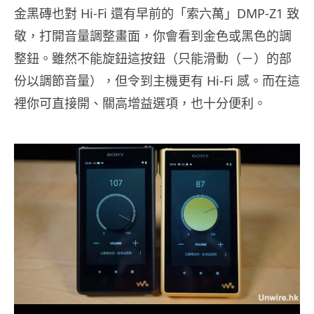
金黑磚也對 Hi-Fi 還有早前的「索六萬」DMP-Z1 致
敬，打開音量調整畫面，你會看到金色或黑色的調
整鈕。雖然不能旋鈕這按鈕（只能滑動（－）的部
份以調節音量），但令到主機更有 Hi-Fi 感。而在這
裡你可直接開、關高增益選項，也十分便利。