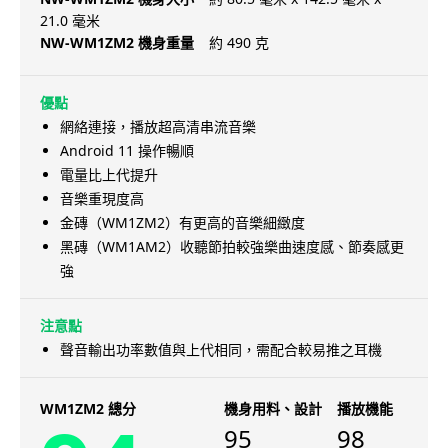
21.0 毫米
NW-WM1ZM2 機身重量
約 490 克
優點
網絡連接，播放超高清串流音樂
Android 11 操作暢順
電量比上代提升
音樂重現度高
金磚（WM1ZM2）有更高的音樂細緻度
黑磚（WM1AM2）收聽節拍較強樂曲速度感、節奏感更
強
注意點
聲音輸出功率數值與上代相同，需配合較易推之耳機
WM1ZM2 總分
機身用料、設計
播放機能
95
98