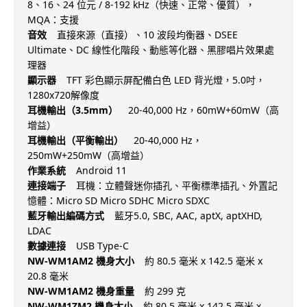
8、16、24 位元 / 8-192 kHz（快速、正常、優質），
MQA：支援
音效
直接來源（直接）、10 波段均衡器、DSEE
Ultimate、DC 線性化階段、動態等化器、黑膠唱片效果處
理器
顯示器
TFT 彩色顯示屏配備白色 LED 背光燈，5.0吋，
1280x720解像度
耳機輸出（3.5mm）
20-40,000 Hz，60mW+60mW（高
增益）
耳機輸出（平衡輸出）
20-40,000 Hz，
250mW+250mW（高增益）
作業系統
Android 11
連接端子
耳機：立體聲迷你插孔、平衡標準插孔、外置記
憶體：Micro SD Micro SDHC Micro SDXC
藍牙輸出編碼方式
藍牙5.0, SBC, AAC, aptX, aptXHD,
LDAC
數據連接
USB Type-C
NW-WM1AM2 機身大小
約 80.5 毫米 x 142.5 毫米 x
20.8 毫米
NW-WM1AM2 機身重量
約 299 克
NW-WM1ZM2 機身大小
約 80.5 毫米 x 142.5 毫米 x