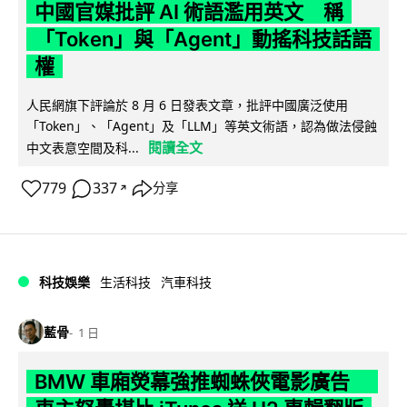
中國官媒批評 AI 術語濫用英文 稱
「Token」與「Agent」動搖科技話語
權
人民網旗下評論於 8 月 6 日發表文章，批評中國廣泛使用
「Token」、「Agent」及「LLM」等英文術語，認為做法侵蝕
閱讀全文
中文表意空間及科...
779
337
分享
↗
科技娛樂
生活科技
汽車科技
藍骨
1 日
BMW 車廂熒幕強推蜘蛛俠電影廣告