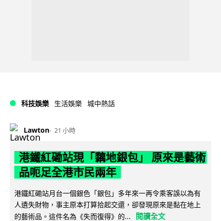
科技娛樂
生活娛樂
城中熱話
Lawton
21 小時
港鐵紅磡站現「黐地銀包」 原來是藝術
品呃足全港市民兩年
港鐵紅磡站月台一個銀色「銀包」多年來一再令乘客誤以為有
人遺失財物，事主原本打算拾起交還，卻發現原來是黏在地上
閱讀全文
的藝術品。這件名為《失而復得》的...