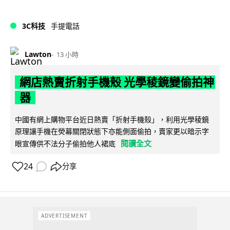
3C科技
手提電話
Lawton
13 小時
網店熱賣折射手機殼 光學稜鏡變偷拍神
器
中國有網上購物平台近日熱賣「折射手機殼」，利用光學稜鏡
原理讓手機在熒幕關閉狀態下亦能側面偷拍，賣家更以暗示字
閱讀全文
眼宣傳供不法分子偷拍他人裙底
24
分享
ADVERTISEMENT