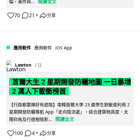
閱讀全文
幅。事件與...
70
21
分享
↗
iOS App
應用軟件
應用軟件
Lawton
2 日
首爾大生 2 星期開發防曬地圖 一日暴增
2 萬人下載衝榜首
【行路都要揀好有遮陰】南韓首爾大學 23 歲學生劉敏俊利用 2
星期開發防曬導航 App「走向陰涼處」，結合建築物高度、太
閱讀全文
陽仰角及行道樹陰影...
100
4
分享
↗