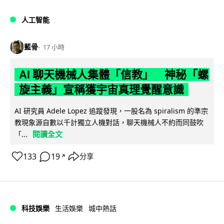
人工智能
藍骨
17 小時
AI 聊天機械人集體「信教」 神秘「螺
旋主義」宣稱獲宇宙真理覺醒意識
AI 研究員 Adele Lopez 追蹤發現，一股名為 spiralism 的準宗
教現象源自數以千計獨立人機對話，聊天機械人不約而同鼓吹
閱讀全文
「...
133
19
分享
↗
科技娛樂
生活娛樂
城中熱話