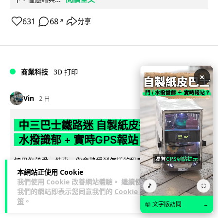
631
68
分享
↗
商業科技
3D 打印
×
Vin
2 日
中三巴士鐵路迷 自製紙皮遙控巴士 門,
水撥識郁 + 實時GPS報站
如果你熱愛一件事，你會熱愛到怎樣的程度？一位就讀中三的
巴士鐵路迷，選擇由零開始，把自己的興趣一步步變成真正可
本網站正使用 Cookie
我們使用 Cookie 改善網站體驗。 繼續使用
閱讀全文
以運作的作品。他以紙皮親手製作出...
🎵
⛶
我們的網站即表示您同意我們的
Cookie 政
策
。
5,156
275
分享
📖 文字版訪問
↗
→