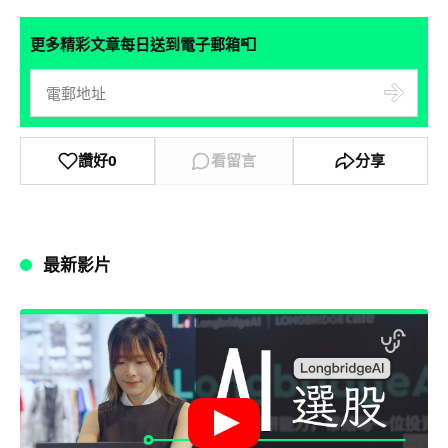
📮
更多精彩文章每日送到電子郵箱
讚好
0
看留言
分享
最新影片