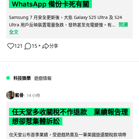
WhatsApp 備份卡死有關
Samsung 7 月安全更新後，大批 Galaxy S25 Ultra 及 S24
閱讀
Ultra 用戶反映裝置電量急跌、發熱甚至充電變慢。有...
全文
121
15
分享
↗
科技娛樂
遊戲情報
藍骨
14 小時
任天堂多收關稅不作退款 業績報告理
想卻惹集體訴訟
任天堂公布首季業績，受遊戲熱賣及一筆美國退還關稅款項帶