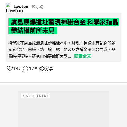
Lawton
19 小時
廣島原爆遺址驚現神秘合金 科學家指晶
體結構前所未見
科學家在廣島原爆遺址沙灘樣本中，發現一種從未有記錄的多
元素合金，由鐵、鉻、鎳、錳、鉬及鋁六種金屬混合而成，晶
閱讀全文
體結構獨特。研究由佛羅倫斯大學...
137
17
分享
↗
ADVERTISEMENT