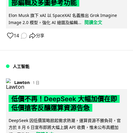
部編輯及多圖參考功能
Elon Musk 旗下 xAI 以 SpaceXAI 名義推出 Grok Imagine
閱讀全文
Image 2.0 模型，強化 AI 繪圖及編輯...
14
分享
人工智能
Lawton
1 日
低價不再！DeepSeek 大幅加價在即
低價搶客反釀運算資源告急
DeepSeek 因低價策略掀起需求熱潮，運算資源不勝負荷，官
方於 8 月 6 日宣布即將大幅上調 API 收費，惟未公布具體加