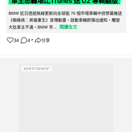
車主怒轟堪比 iTunes 送 U2 專輯翻版
BMW 近日透過無線更新向全球逾 70 個市場車輛中控熒幕推送
《蜘蛛俠：英雄重生》宣傳動畫，啟動車輛即彈出通知，觸發
閱讀全文
大批車主不滿。BMW 早...
34
4
分享
↗
ADVERTISEMENT