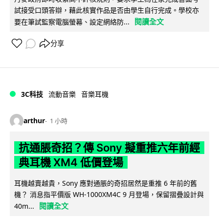
試接受口頭答辯，藉此核實作品是否由學生自行完成。學校亦
閱讀全文
要在筆試監察電腦螢幕、設定網絡防...
分享
3C科技
流動音樂
音樂耳機
arthur
1 小時
抗通脹奇招？傳 Sony 擬重推六年前經
典耳機 XM4 低價登場
耳機越賣越貴，Sony 應對通脹的奇招居然是重推 6 年前的舊
機？ 消息指平價版 WH-1000XM4C 9 月登場，保留摺疊設計與
閱讀全文
40m...