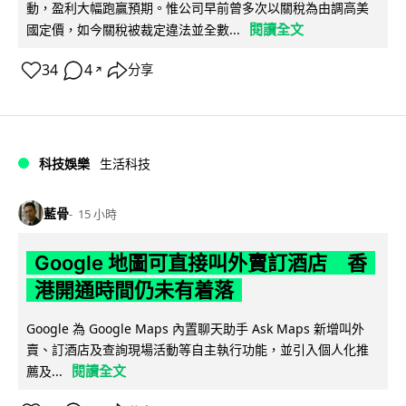
動，盈利大幅跑贏預期。惟公司早前曾多次以關稅為由調高美
閱讀全文
國定價，如今關稅被裁定違法並全數...
34
4
分享
↗
科技娛樂
生活科技
藍骨
15 小時
Google 地圖可直接叫外賣訂酒店 香
港開通時間仍未有着落
Google 為 Google Maps 內置聊天助手 Ask Maps 新增叫外
賣、訂酒店及查詢現場活動等自主執行功能，並引入個人化推
閱讀全文
薦及...