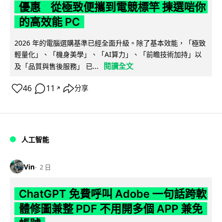
優惠 從極致便攜到電競標竿 揀選啱你
的高效能 PC
2026 年的電腦選購基準已經全面升級。除了基本效能，「極致
輕量化」、「機身美學」、「AI算力」、「前瞻技術加持」以
閱讀全文
及「品質與售後服務」 已...
46
11
分享
↗
人工智能
Vin
2 日
ChatGPT 免費呼叫 Adobe 一句話跨軟
體修圖兼整 PDF 不用開多個 APP 兼免