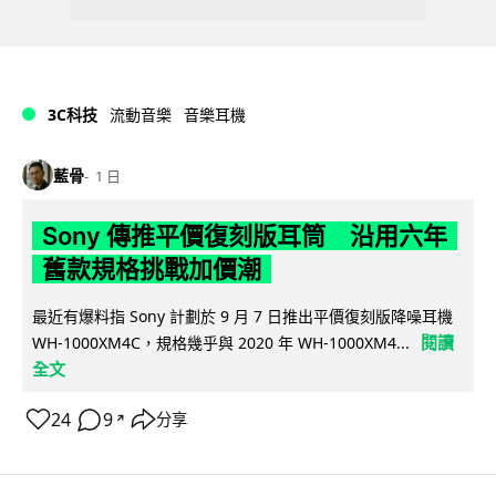
3C科技
流動音樂
音樂耳機
藍骨
1 日
Sony 傳推平價復刻版耳筒 沿用六年
舊款規格挑戰加價潮
最近有爆料指 Sony 計劃於 9 月 7 日推出平價復刻版降噪耳機
閱讀
WH-1000XM4C，規格幾乎與 2020 年 WH-1000XM4...
全文
24
9
分享
↗