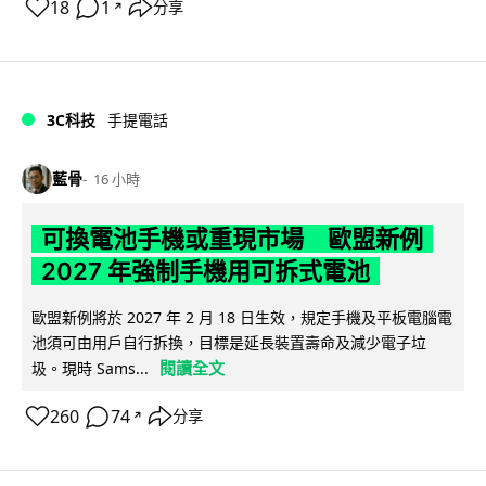
18
1
分享
↗
3C科技
手提電話
藍骨
16 小時
可換電池手機或重現市場 歐盟新例
2027 年強制手機用可拆式電池
歐盟新例將於 2027 年 2 月 18 日生效，規定手機及平板電腦電
池須可由用戶自行拆換，目標是延長裝置壽命及減少電子垃
閱讀全文
圾。現時 Sams...
260
74
分享
↗