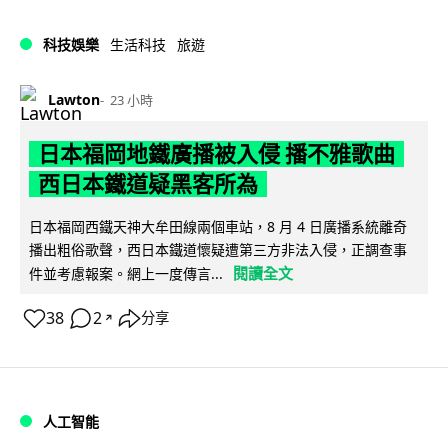
科技娛樂
生活科技
旅遊
Lawton
23 小時
日本福岡地鐵廣播被入侵 播不雅歌曲
西日本鐵道疑黑客所為
日本福岡西鐵天神大牟田線兩個車站，8 月 4 日廣播系統離奇
播出粗俗歌聲，西日本鐵道懷疑遭第三方非法入侵，正調查事
閱讀全文
件並考慮報案。網上一度傳言...
38
2
分享
↗
人工智能