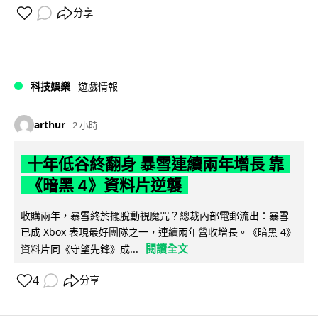
分享
科技娛樂
遊戲情報
arthur
2 小時
十年低谷終翻身 暴雪連續兩年增長 靠
《暗黑 4》資料片逆襲
收購兩年，暴雪終於擺脫動視魔咒？總裁內部電郵流出：暴雪
已成 Xbox 表現最好團隊之一，連續兩年營收增長。《暗黑 4》
閱讀全文
資料片同《守望先鋒》成...
4
分享