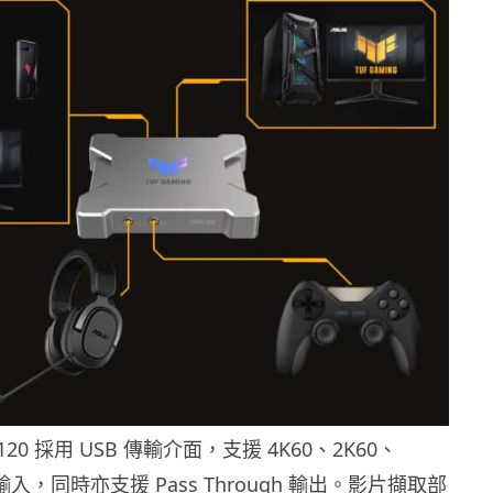
D120 採用 USB 傳輸介面，支援 4K60、2K60、
影像輸入，同時亦支援 Pass Through 輸出。影片擷取部