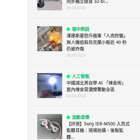
同步獨立錄音 32-bi...
06.08.2026
城中熱話
澤連斯基怒斥俄軍「人肉狩獵」
無人機追殺烏克蘭小販近 40 秒
仍被炸傷
06.08.2026
人工智能
中國湖北男自學 AI 「煉金術」
屋內煉金冒濃煙驚動全區
06.08.2026
流動音樂
【評測】Sony IER-M500 入耳式
監聽耳機：現場拍攝、後製監
聽...