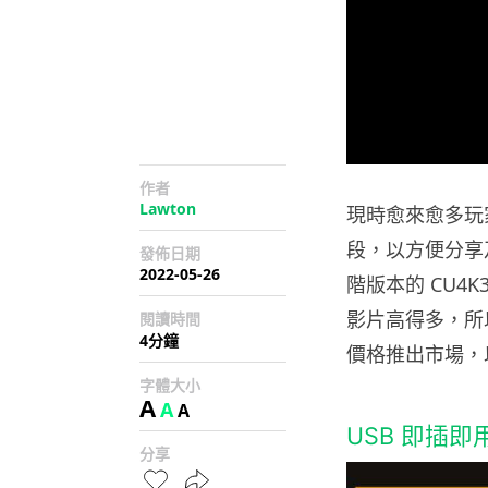
作者
Lawton
現時愈來愈多玩
段，以方便分享
發佈日期
2022-05-26
階版本的 CU4
影片高得多，所以
閱讀時間
4分鐘
價格推出市場，
字體大小
A
A
A
USB 即插即
分享