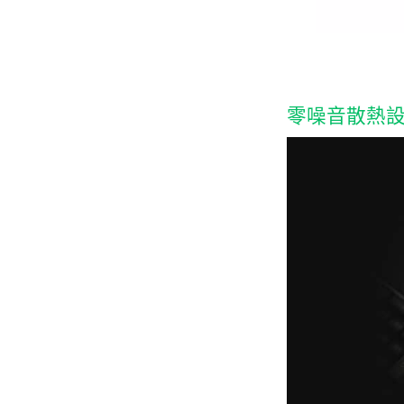
零噪音散熱