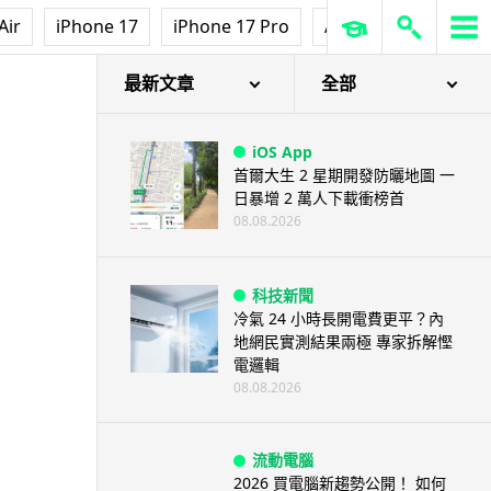
Air
iPhone 17
iPhone 17 Pro
AirPods Pro 3
Ap
最新文章
全部
iOS App
首爾大生 2 星期開發防曬地圖 一
日暴增 2 萬人下載衝榜首
08.08.2026
科技新聞
冷氣 24 小時長開電費更平？內
地網民實測結果兩極 專家拆解慳
電邏輯
08.08.2026
流動電腦
2026 買電腦新趨勢公開！ 如何