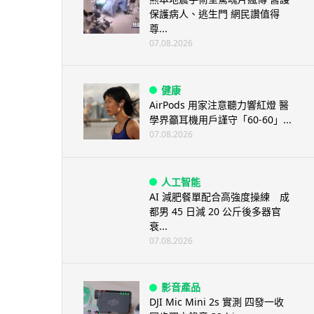
保護病人、逃生門 網民讚值得
尊...
07.08.2026
健康
AirPods 用家注意聽力響紅燈 醫
學界籲耳機用戶謹守「60-60」...
07.08.2026
人工智能
AI 減肥餐單配合高強度操練 成
都男 45 日減 20 公斤後多器官
衰...
07.08.2026
影音產品
DJI Mic Mini 2s 實測 四發一收