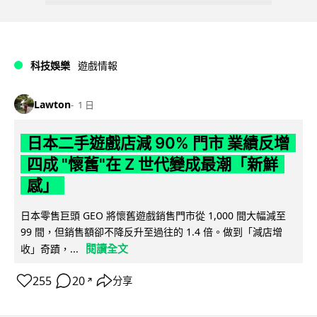
科技娛樂
遊戲情報
Lawton
1 日
日本二手遊戲店減 90% 門市 業績反增
四成 "懷舊"在 Z 世代變成最潮「新鮮
感」
日本零售巨頭 GEO 將懷舊遊戲銷售門市從 1,000 間大幅減至
99 間，但銷售額卻不降反升至過往的 1.4 倍。做到「減店增
閱讀全文
收」奇蹟，...
255
20
分享
↗