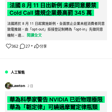
法國 8 月 11 日出新例 未經同意嚴禁
Cold Call 違規企業最高罰 345 萬
法國將於 8 月 11 日起實施新例，全面禁止企業未經消費者同意
致電推銷，由「opt-out」拒接登記制轉為「opt-in」先徵同意
閱讀全文
機制。違...
362
27
分享
↗
人工智能
Lawton
2 日
華為科學家警告 NVIDIA 已近物理極限
華為「韜定律」可繞過摩爾定律瓶頸