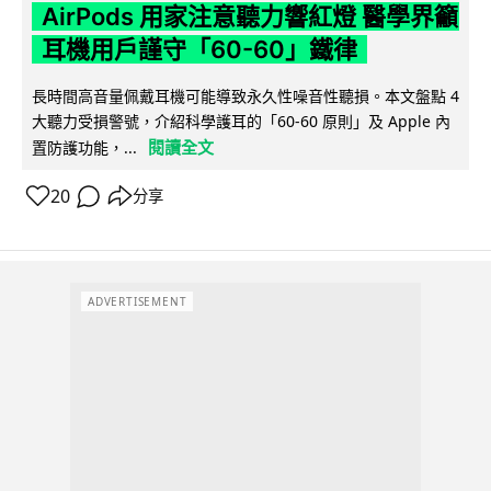
AirPods 用家注意聽力響紅燈 醫學界籲
耳機用戶謹守「60-60」鐵律
長時間高音量佩戴耳機可能導致永久性噪音性聽損。本文盤點 4
大聽力受損警號，介紹科學護耳的「60-60 原則」及 Apple 內
閱讀全文
置防護功能，...
20
分享
ADVERTISEMENT