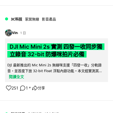
3C科技
家居無線
影音產品
Vin
1 日
DJI Mic Mini 2s 實測 四發一收同步獨
立錄音 32-bit 防爆咪拍片必備
DJI 最新推出的 Mic Mini 2s 無線咪支援「四發一收」分軌錄
音，並首度下放 32-bit Float 浮點內錄功能。本文經實測其...
閱讀全文
251
1
分享
↗