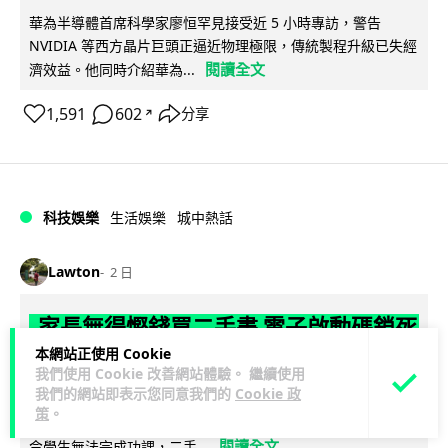
華為半導體首席科學家廖恒罕見接受近 5 小時專訪，警告
NVIDIA 等西方晶片巨頭正逼近物理極限，傳統製程升級已失經
閱讀全文
濟效益。他同時介紹華為...
1,591
602
分享
↗
科技娛樂
生活娛樂
城中熱話
Lawton
2 日
家長無得慳錢買二手書 電子啟動碼鎖死
二手教科書 學生無法做功課
本網站正使用 Cookie
我們使用 Cookie 改善網站體驗。 繼續使用
我們的網站即表示您同意我們的
Cookie 政
社福界立法會議員陳文宜指，一間中學書單價錢按年加 14.7%
策
。
遠超通漲，令家長難以負擔。而且電子教材啟動碼這項設計，
閱讀全文
令學生無法完成功課，二手...