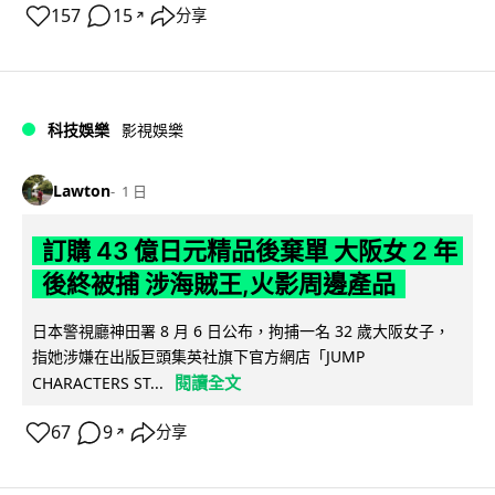
157
15
分享
↗
科技娛樂
影視娛樂
Lawton
1 日
訂購 43 億日元精品後棄單 大阪女 2 年
後終被捕 涉海賊王,火影周邊產品
日本警視廳神田署 8 月 6 日公布，拘捕一名 32 歲大阪女子，
指她涉嫌在出版巨頭集英社旗下官方網店「JUMP
閱讀全文
CHARACTERS ST...
67
9
分享
↗