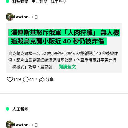
科技娛樂
生活娛樂
城中熱話
Lawton
1 日
澤連斯基怒斥俄軍「人肉狩獵」 無人機
追殺烏克蘭小販近 40 秒仍被炸傷
烏克蘭克爾松一名 52 歲小販被俄軍無人機追擊近 40 秒後被炸
傷，影片由烏克蘭總統澤連斯基公開。他直斥俄軍對平民進行
閱讀全文
「狩獵式」攻擊，烏克蘭...
119
41
分享
↗
人工智能
Lawton
1 日