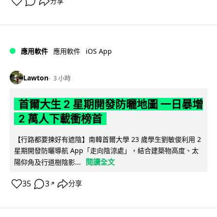
分享
iOS App
應用軟件
應用軟件
Lawton
3 小時
首爾大生 2 星期開發防曬地圖 一日暴增
2 萬人下載衝榜首
【行路都要揀好有遮陰】南韓首爾大學 23 歲學生劉敏俊利用 2
星期開發防曬導航 App「走向陰涼處」，結合建築物高度、太
閱讀全文
陽仰角及行道樹陰影...
35
3
分享
↗