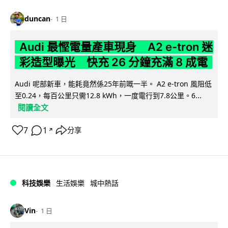
duncan
1 日
Audi 最慳電量產車現身 A2 e-tron 迷
彩造型曝光 快充 26 分鐘充滿 8 成電
Audi 呢部新車，能耗竟然係25年前嘅一半。 A2 e-tron 風阻低
至0.24，每百公里只需12.8 kWh，一度電行到7.8公里。6...
閱讀全文
7
1
分享
↗
科技娛樂
生活娛樂
城中熱話
Vin
1 日