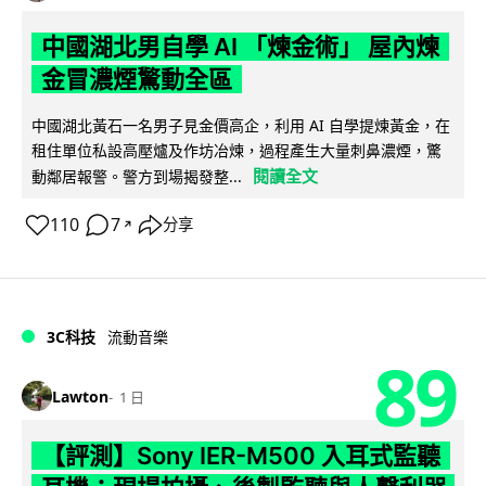
中國湖北男自學 AI 「煉金術」 屋內煉
金冒濃煙驚動全區
中國湖北黃石一名男子見金價高企，利用 AI 自學提煉黃金，在
租住單位私設高壓爐及作坊冶煉，過程產生大量刺鼻濃煙，驚
閱讀全文
動鄰居報警。警方到場揭發整...
110
7
分享
↗
3C科技
流動音樂
89
Lawton
1 日
【評測】Sony IER-M500 入耳式監聽