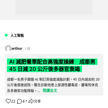
人工智能
arthur
1 日
AI 減肥餐單配合高強度操練 成都男
45 日減 20 公斤後多器官衰竭
成都一名男子跟隨 AI 制訂高強度減脂計劃，45 日內減去約 20
公斤後昏迷送院。醫生診斷他患上尿源性膿毒症、膿毒性休克
閱讀全文
及多器官功能障礙。...
22
4
分享
↗