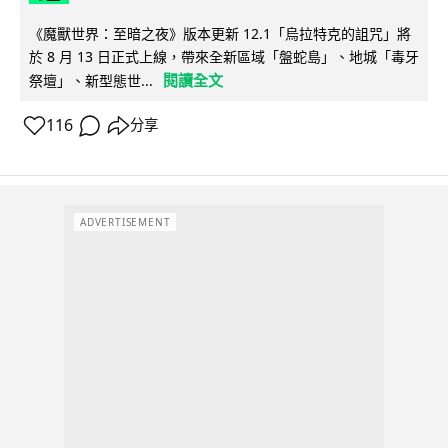
《魔獸世界：至暗之夜》版本更新 12.1「烏拉特克的詛咒」將
於 8 月 13 日正式上線，帶來全新區域「盤蛇島」、地城「毒牙
閱讀全文
祭壇」、新型態世...
116
分享
ADVERTISEMENT