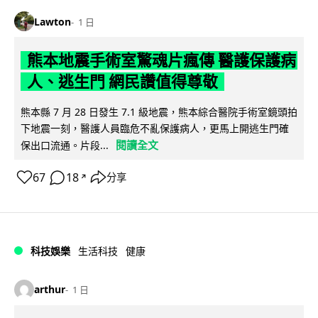
Lawton
1 日
熊本地震手術室驚魂片瘋傳 醫護保護病
人、逃生門 網民讚值得尊敬
熊本縣 7 月 28 日發生 7.1 級地震，熊本綜合醫院手術室鏡頭拍
下地震一刻，醫護人員臨危不亂保護病人，更馬上開逃生門確
閱讀全文
保出口流通。片段...
67
18
分享
↗
科技娛樂
生活科技
健康
arthur
1 日