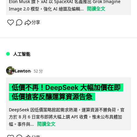
Elon Musk 旗下 xAI 以 SpaceXAI 名義推出 Grok Imagine
閱讀全文
Image 2.0 模型，強化 AI 繪圖及編輯...
分享
人工智能
Lawton
52 分
低價不再！DeepSeek 大幅加價在即
低價搶客反釀運算資源告急
DeepSeek 因低價策略掀起需求熱潮，運算資源不勝負荷，官
方於 8 月 6 日宣布即將大幅上調 API 收費，惟未公布具體加
閱讀全文
幅。事件與...