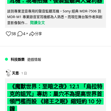
耳機：現場拍攝、後製監聽與人聲利器
談到專業混音專用的聲音監聽耳機，Sony 經典 MDR-7506 到
MDR-M1 專業錄音室耳機都為人熟悉。而現在舞台製作者與創
閱讀全文
意影像製作...
38
4
分享
↗
科技娛樂
遊戲情報
天恩
1 日
《魔獸世界：至暗之夜》12.1 「烏拉特
克的詛咒」專訪：巢穴不為提高世界首
領門檻而設 《諸王之眠》縮短約 10 分
鐘