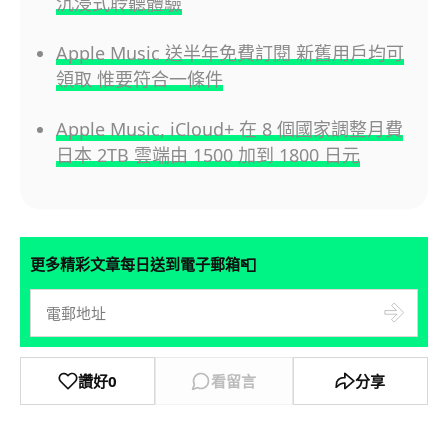
沉浸式聆聽體驗
Apple Music 送半年免費訂閱 新舊用戶均可
領取 惟要符合一條件
Apple Music, iCloud+ 在 8 個國家調整月費
日本 2TB 雲端由 1500 加到 1800 日元
📮
更多精彩文章每日送到電子郵箱
讚好
0
看留言
分享